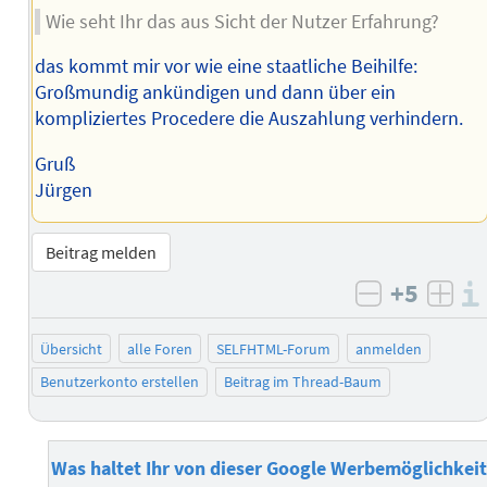
Wie seht Ihr das aus Sicht der Nutzer Erfahrung?
das kommt mir vor wie eine staatliche Beihilfe:
Großmundig ankündigen und dann über ein
kompliziertes Procedere die Auszahlung verhindern.
Gruß
Jürgen
Beitrag melden
+5
negativ b
posi
Übersicht
alle Foren
SELFHTML-Forum
anmelden
Benutzerkonto erstellen
Beitrag im Thread-Baum
Was haltet Ihr von dieser Google Werbemöglichkeit