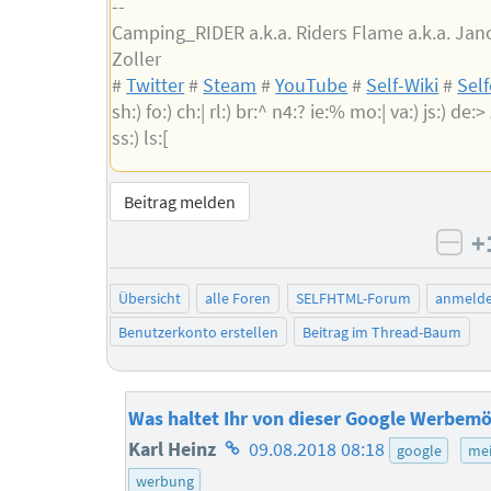
--
Camping_RIDER a.k.a. Riders Flame a.k.a. Jan
Zoller
#
Twitter
#
Steam
#
YouTube
#
Self-Wiki
#
Sel
sh:) fo:) ch:| rl:) br:^ n4:? ie:% mo:| va:) js:) de:> z
ss:) ls:[
Beitrag melden
+
neg
Übersicht
alle Foren
SELFHTML-Forum
anmeld
Benutzerkonto erstellen
Beitrag im Thread-Baum
Was haltet Ihr von dieser Google Werbemö
Homepage
Karl Heinz
09.08.2018 08:18
google
me
des
werbung