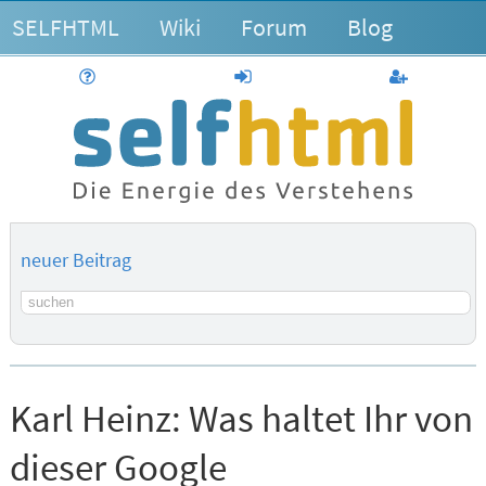
SELFHTML
Wiki
Forum
Blog
Hilfe
anmelden
Benutzerk
neuer Beitrag
Suchbegriff
Karl Heinz:
Was haltet Ihr von
dieser Google