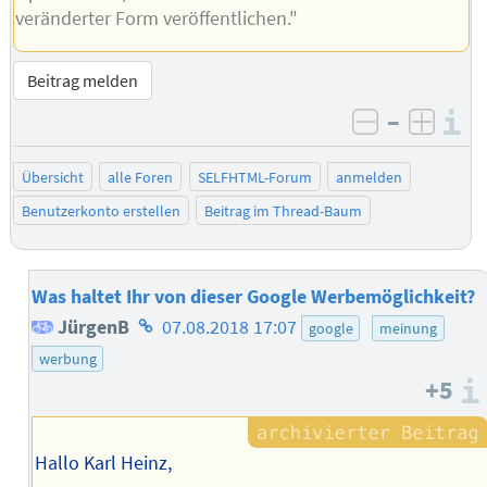
veränderter Form veröffentlichen."
Beitrag melden
–
I
negativ be
posit
Übersicht
alle Foren
SELFHTML-Forum
anmelden
Benutzerkonto erstellen
Beitrag im Thread-Baum
Was haltet Ihr von dieser Google Werbemöglichkeit?
Homepage
JürgenB
07.08.2018 17:07
google
meinung
des
werbung
+5
Autors
Hallo Karl Heinz,