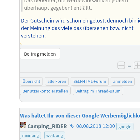
Das bedeutet, die Werbewirksamkeit (sofern
überhaupt gegeben) entfällt.
Der Gutschein wird schon eingelöst, dennoch bin i
der Meinung das viele das übersehen bzw. nicht
verstehen.
Beitrag melden
–
negat
Übersicht
alle Foren
SELFHTML-Forum
anmelden
Benutzerkonto erstellen
Beitrag im Thread-Baum
Was haltet Ihr von dieser Google Werbemöglichke
Homepage
Camping_RIDER
08.08.2018 12:00
google
des
meinung
werbung