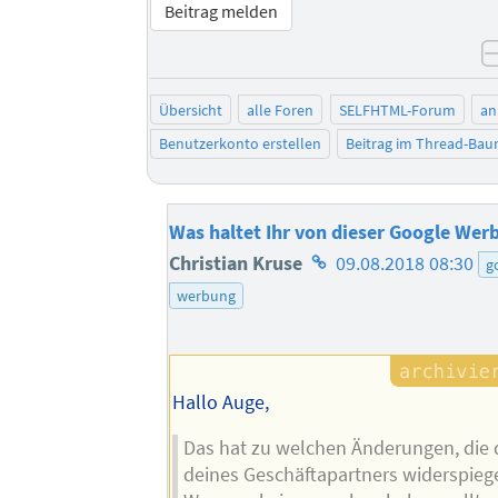
Beitrag melden
Übersicht
alle Foren
SELFHTML-Forum
an
Benutzerkonto erstellen
Beitrag im Thread-Ba
Was haltet Ihr von dieser Google Wer
Homepage
Christian Kruse
09.08.2018 08:30
g
des
werbung
Autors
Hallo Auge,
Das hat zu welchen Änderungen, die 
deines Geschäftapartners widerspiege