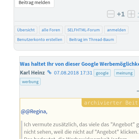
Beitrag melden
+1
negativ 
po
Übersicht
alle Foren
SELFHTML-Forum
anmelden
Benutzerkonto erstellen
Beitrag im Thread-Baum
Was haltet Ihr von dieser Google Werbemöglichke
Homepage
Karl Heinz
07.08.2018 17:31
google
meinung
des
werbung
Autors
@@Regina,
Ich vermute zusätzlich, das viele das "Angebot" g
nicht sehen, weil die nicht auf "Angebot" klicken.