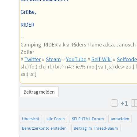
Grüße,
RIDER
--
Camping_RIDER a.k.a. Riders Flame a.k.a. Janosch
Zoller
#
Twitter
#
Steam
#
YouTube
#
Self-Wiki
#
Selfcod
sh:) fo:) ch:| rl:) br:^ n4:? ie:% mo:| va:) js:) de:> zu:} f
ss:) ls:[
Beitrag melden
+1
negati
Übersicht
alle Foren
SELFHTML-Forum
anmelden
Benutzerkonto erstellen
Beitrag im Thread-Baum