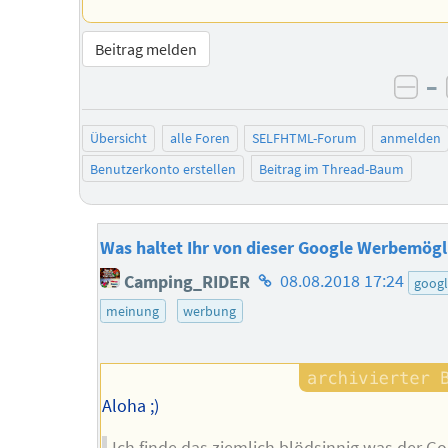
Beitrag melden
–
neg
Übersicht
alle Foren
SELFHTML-Forum
anmelden
Benutzerkonto erstellen
Beitrag im Thread-Baum
Was haltet Ihr von dieser Google Werbemögl
Homepage
Camping_RIDER
08.08.2018 17:24
goog
des
meinung
werbung
Autors
Aloha ;)
Ich finde das ziemlich blödsinnig was der Go