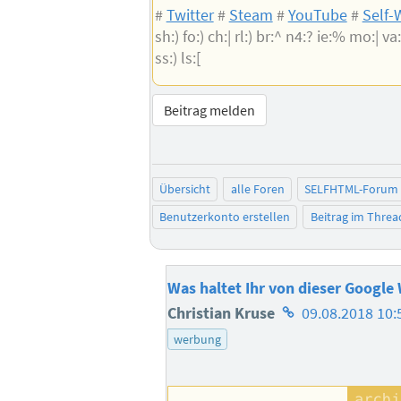
#
Twitter
#
Steam
#
YouTube
#
Self-
sh:) fo:) ch:| rl:) br:^ n4:? ie:% mo:| va:)
ss:) ls:[
Beitrag melden
Übersicht
alle Foren
SELFHTML-Forum
Benutzerkonto erstellen
Beitrag im Thre
Was haltet Ihr von dieser Googl
Homepage
Christian Kruse
09.08.2018 10:
des
werbung
Autors