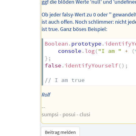
ggf die blöden Werte 'null' und 'undefined
Ob jeder falsy-Wert zu 0 oder '' gewandel
ist auch offen. Noch schlimmer: nicht jed
ist true. Ganz böses Beispiel:
Boolean
.
prototype
.
identifyY
    console
.
log
(
"I am "
+
(
}
;
false
.
identifyYourself
(
)
;
// I am true
Rolf
--
sumpsi - posui - clusi
Beitrag melden