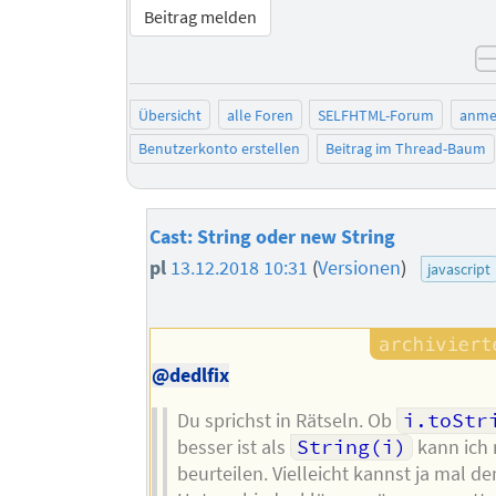
Beitrag melden
Übersicht
alle Foren
SELFHTML-Forum
anme
Benutzerkonto erstellen
Beitrag im Thread-Baum
Cast: String oder new String
pl
13.12.2018 10:31
(
Versionen
)
javascript
@dedlfix
Du sprichst in Rätseln. Ob
i.toStr
besser ist als
String(i)
kann ich 
beurteilen. Vielleicht kannst ja mal de