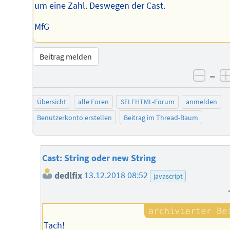
um eine Zahl. Deswegen der Cast.
MfG
Beitrag melden
–
negat
Übersicht
alle Foren
SELFHTML-Forum
anmelden
Benutzerkonto erstellen
Beitrag im Thread-Baum
Cast: String oder new String
dedlfix
13.12.2018 08:52
javascript
Tach!