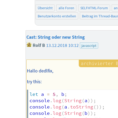
Übersicht
alle Foren
SELFHTML-Forum
an
Benutzerkonto erstellen
Beitrag im Thread-Ba
Cast: String oder new String
Rolf B
13.12.2018 10:12
javascript
Hallo dedlfix,
try this:
let
 a 
=
5
,
 b
;
console
.
log
(
String
(
a
)
)
;
console
.
log
(
a
.
toString
(
)
)
;
console
.
log
(
String
(
b
)
)
;