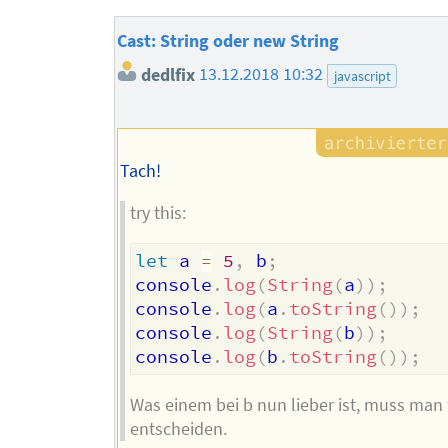
Cast: String oder new String
dedlfix
13.12.2018 10:32
javascript
Tach!
try this:
let
 a 
=
5
,
 b
;
console
.
log
(
String
(
a
)
)
;
console
.
log
(
a
.
toString
(
)
)
;
console
.
log
(
String
(
b
)
)
;
console
.
log
(
b
.
toString
(
)
)
;
Was einem bei b nun lieber ist, muss man 
entscheiden.