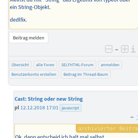
ein String-Objekt.
dedlfix.
Beitrag melden
–
negativ 
posi
Übersicht
alle Foren
SELFHTML-Forum
anmelden
Benutzerkonto erstellen
Beitrag im Thread-Baum
Cast: String oder new String
pl
12.12.2018 17:01
javascript
–
Ok, dann entscheid ich halt mal selbst.