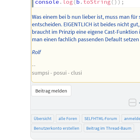
console
.
log
(
b
.
toString
(
)
)
;
Was einem bei b nun lieber ist, muss man für 
entscheiden. EIGENTLICH ist beides nicht gut,
braucht im Prinzip eine eigene Cast-Funktion 
man einen fachlich passenden Default setzen
Rolf
--
sumpsi - posui - clusi
Beitrag melden
ne
Übersicht
alle Foren
SELFHTML-Forum
anmeld
Benutzerkonto erstellen
Beitrag im Thread-Baum