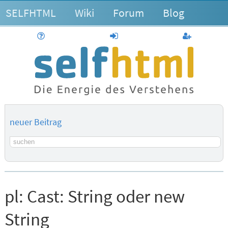
SELFHTML
Wiki
Forum
Blog
Hilfe
anmelden
Benutzerk
neuer Beitrag
Suchbegriff
pl:
Cast: String oder new
String