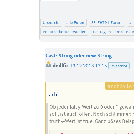
Übersicht
alle Foren
SELFHTML-Forum
an
Benutzerkonto erstellen
Beitrag im Thread-Ba
Cast: String oder new String
dedlfix
13.12.2018 13:15
javascript
Tach!
Ob jeder falsy-Wert zu 0 oder '' gewa
soll, ist auch offen. Noch schlimmer: 
truthy-Wert ist true. Ganz böses Beisp