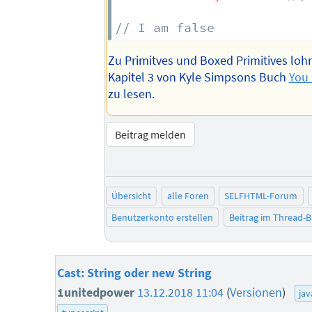
// I am false
Zu Primitves und Boxed Primitives lohn
Kapitel 3 von Kyle Simpsons Buch
You
zu lesen.
Beitrag melden
Übersicht
alle Foren
SELFHTML-Forum
Benutzerkonto erstellen
Beitrag im Thread-
Cast: String oder new String
1unitedpower
13.12.2018 11:04
(
Versionen
)
jav