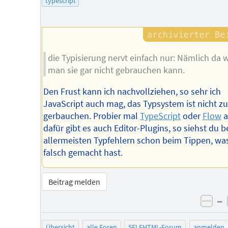
typescript
die Typisierung nervt einfach nur: Nämlich da 
man sie gar nicht gebrauchen kann.
Den Frust kann ich nachvollziehen, so sehr ich
JavaScript auch mag, das Typsystem ist nicht zu
gerbauchen. Probier mal
TypeScript
oder
Flow
a
dafür gibt es auch Editor-Plugins, so siehst du b
allermeisten Typfehlern schon beim Tippen, wa
falsch gemacht hast.
Beitrag melden
–
neg
Übersicht
alle Foren
SELFHTML-Forum
anmelden