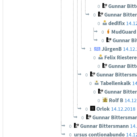
Gunnar Bit
0
Gunnar Bitte
0
dedlfix
14.1
0
MudGuard
0
Gunnar Bi
0
JürgenB
14.12
1
Felix Riestere
0
Gunnar Bit
0
Gunnar Bittersm
0
Tabellenkalk
14
0
Gunnar Bitte
0
Rolf B
14.12
0
Orlok
14.12.2018
0
Gunnar Bittersma
0
Gunnar Bittersmann
14
0
ursus contionabundo
14.1
0