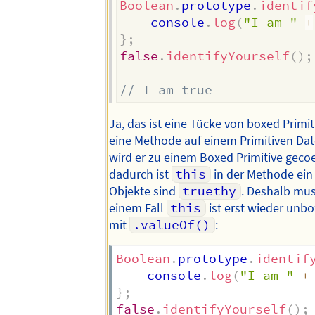
Boolean
.
prototype
.
identif
    console
.
log
(
"I am "
+
}
;
false
.
identifyYourself
(
)
;
// I am true
Ja, das ist eine Tücke von boxed Prim
eine Methode auf einem Primitiven Dat
wird er zu einem Boxed Primitive geco
dadurch ist
this
in der Methode ein
Objekte sind
truethy
. Deshalb mus
einem Fall
this
ist erst wieder unbo
mit
.valueOf()
:
Boolean
.
prototype
.
identif
    console
.
log
(
"I am "
+
}
;
false
.
identifyYourself
(
)
;