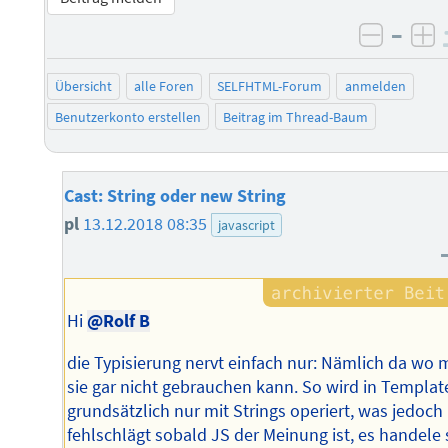
–
negati
po
Übersicht
alle Foren
SELFHTML-Forum
anmelden
Benutzerkonto erstellen
Beitrag im Thread-Baum
Cast: String oder new String
pl
13.12.2018 08:35
javascript
Hi
@Rolf B
die Typisierung nervt einfach nur: Nämlich da wo
sie gar nicht gebrauchen kann. So wird in Templat
grundsätzlich nur mit Strings operiert, was jedoch
fehlschlägt sobald JS der Meinung ist, es handele 