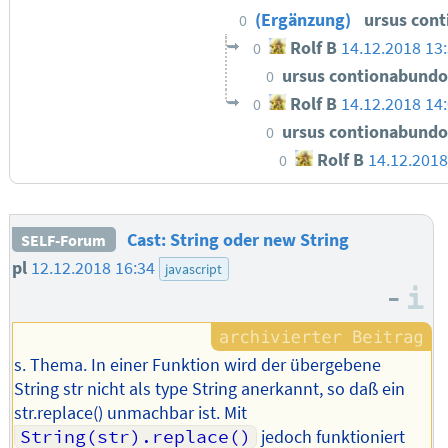
(Ergänzung)
ursus con
0
Rolf B
14.12.2018 13
0
ursus contionabund
0
Rolf B
14.12.2018 14
0
ursus contionabund
0
Rolf B
14.12.2018
0
Cast: String oder new String
SELF-Forum
pl
12.12.2018 16:34
javascript
–
I
s. Thema. In einer Funktion wird der übergebene
String str nicht als type String anerkannt, so daß ein
str.replace() unmachbar ist. Mit
String(str).replace()
jedoch funktioniert