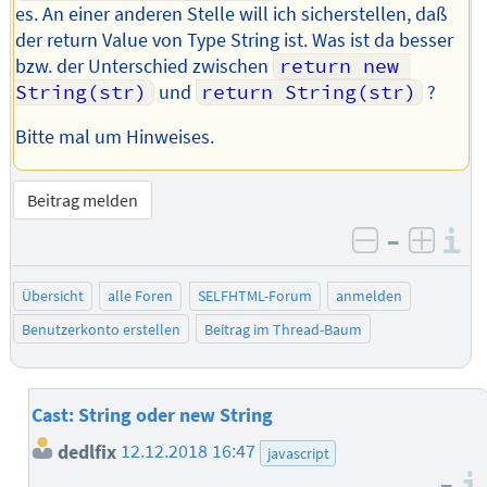
es. An einer anderen Stelle will ich sicherstellen, daß
der return Value von Type String ist. Was ist da besser
bzw. der Unterschied zwischen
return new 
String(str)
und
return String(str)
?
Bitte mal um Hinweises.
Beitrag melden
–
I
negativ be
posit
Übersicht
alle Foren
SELFHTML-Forum
anmelden
Benutzerkonto erstellen
Beitrag im Thread-Baum
Cast: String oder new String
dedlfix
12.12.2018 16:47
javascript
–