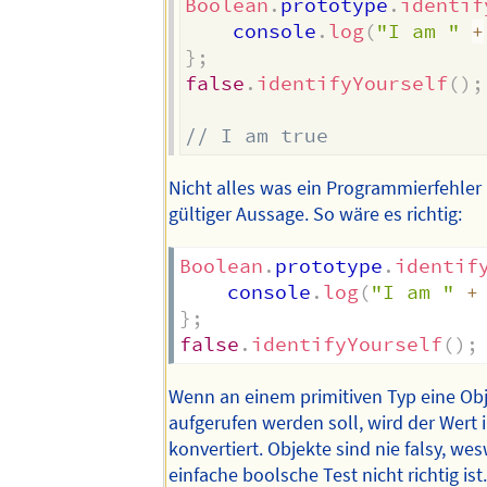
Boolean
.
prototype
.
identif
    console
.
log
(
"I am "
+
}
;
false
.
identifyYourself
(
)
;
// I am true
Nicht alles was ein Programmierfehler is
gültiger Aussage. So wäre es richtig:
Boolean
.
prototype
.
identif
    console
.
log
(
"I am "
+
}
;
false
.
identifyYourself
(
)
;
Wenn an einem primitiven Typ eine O
aufgerufen werden soll, wird der Wert i
konvertiert. Objekte sind nie falsy, we
einfache boolsche Test nicht richtig ist