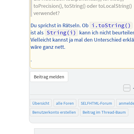
toPrecision(), toString() oder toLocalString()
verwendet?
Du sprichst in Rätseln. Ob
i.toString()
ist als
String(i)
kann ich nicht beurteile
Vielleicht kannst ja mal den Unterschied erklä
wäre ganz nett.
.
Beitrag melden
ne
Übersicht
alle Foren
SELFHTML-Forum
anmeld
Benutzerkonto erstellen
Beitrag im Thread-Baum