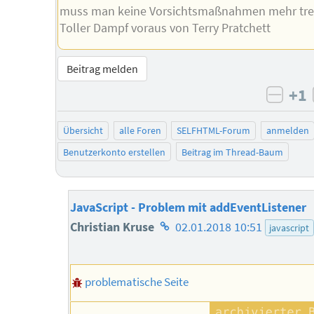
muss man keine Vorsichtsmaßnahmen mehr tref
Toller Dampf voraus von Terry Pratchett
Beitrag melden
+1
negat
Übersicht
alle Foren
SELFHTML-Forum
anmelden
Benutzerkonto erstellen
Beitrag im Thread-Baum
JavaScript - Problem mit addEventListener
Homepage
Christian Kruse
02.01.2018 10:51
javascript
des
Autors
problematische Seite