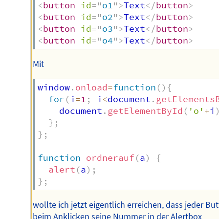
<
button
id
=
"
o1
"
>
Text
</
button
>
<
button
id
=
"
o2
"
>
Text
</
button
>
<
button
id
=
"
o3
"
>
Text
</
button
>
<
button
id
=
"
o4
"
>
Text
</
button
>
Mit
window
.
onload
=
function
(
)
{
for
(
i
=
1
;
 i
<
document
.
getElements
    document
.
getElementById
(
'o'
+
i
}
;
}
;
function
ordnerauf
(
a
)
{
alert
(
a
)
;
}
;
wollte ich jetzt eigentlich erreichen, dass jeder Bu
beim Anklicken seine Nummer in der Alertbox