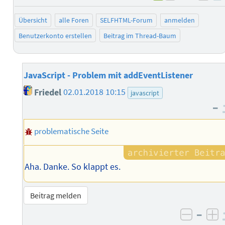
negativ b
posi
Übersicht
alle Foren
SELFHTML-Forum
anmelden
Benutzerkonto erstellen
Beitrag im Thread-Baum
JavaScript - Problem mit addEventListener
Friedel
02.01.2018 10:15
javascript
–
problematische Seite
Aha. Danke. So klappt es.
Beitrag melden
–
negati
po