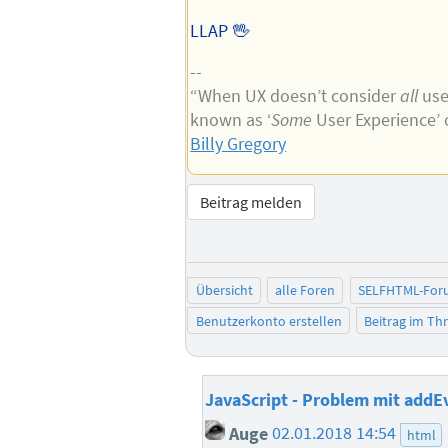
LLAP 🖖
--
“When UX doesn’t consider
all
user
known as ‘
Some
User Experience’ 
Billy Gregory
Beitrag melden
Übersicht
alle Foren
SELFHTML-For
Benutzerkonto erstellen
Beitrag im T
JavaScript - Problem mit addE
Auge
02.01.2018 14:54
html