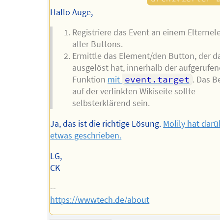
Hallo Auge,
Registriere das Event an einem Elterne
aller Buttons.
Ermittle das Element/den Button, der d
ausgelöst hat, innerhalb der aufgerufe
Funktion
mit
event.target
. Das B
auf der verlinkten Wikiseite sollte
selbsterklärend sein.
Ja, das ist die richtige Lösung.
Molily hat darü
etwas geschrieben.
LG,
CK
--
https://wwwtech.de/about