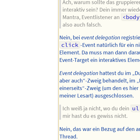
Ach, warum sollte das gruppier
interaktiv sein? Dein immer wied
Mantra, Eventlistener an
<body
also auch falsch.
Nein, bei
event delegation
registri
click
-Event natürlich für ein n
Element. Da muss man dann darau
Event-Target ein interaktives Ele
Event delegation
hattest du im „D
aber auch“-Zweig behandelt, im 
einerseits“-Zweig (um den es hier 
meiner Lesart) ausgeschlossen.
Ich weiß ja nicht, wo du dein
ul
mir hast du es gewiss nicht.
Nein, das war ein Bezug auf den a
Thread.