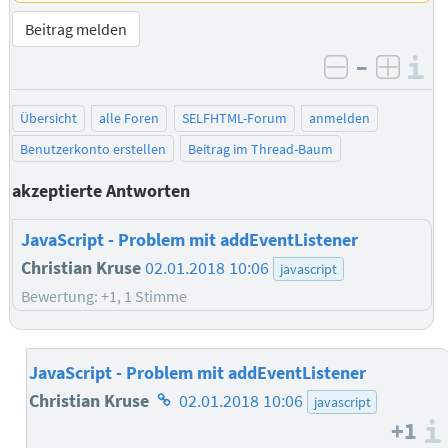
Beitrag melden
–
I
negativ be
posit
Übersicht
alle Foren
SELFHTML-Forum
anmelden
Benutzerkonto erstellen
Beitrag im Thread-Baum
akzeptierte Antworten
JavaScript - Problem mit addEventListener
Christian Kruse
02.01.2018 10:06
javascript
Bewertung: +1, 1 Stimme
JavaScript - Problem mit addEventListener
Homepage
Christian Kruse
02.01.2018 10:06
javascript
+1
des