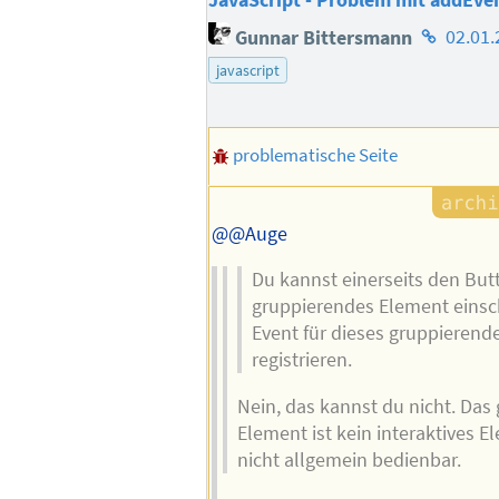
JavaScript - Problem mit addEve
Homepag
Gunnar Bittersmann
02.01.
des
javascript
Autors
problematische Seite
@@Auge
Du kannst einerseits den Butt
gruppierendes Element einsc
Event für dieses gruppierend
registrieren.
Nein, das kannst du nicht. Das
Element ist kein interaktives El
nicht allgemein bedienbar.