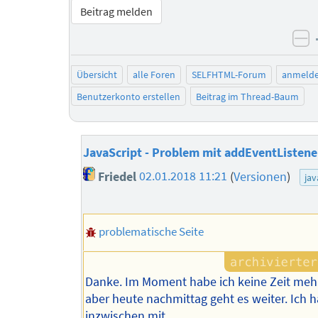
Beitrag melden
ne
Übersicht
alle Foren
SELFHTML-Forum
anmeld
Benutzerkonto erstellen
Beitrag im Thread-Baum
JavaScript - Problem mit addEventListene
Friedel
02.01.2018 11:21
(
Versionen
)
jav
problematische Seite
Danke. Im Moment habe ich keine Zeit mehr
aber heute nachmittag geht es weiter. Ich h
inzwischen mit