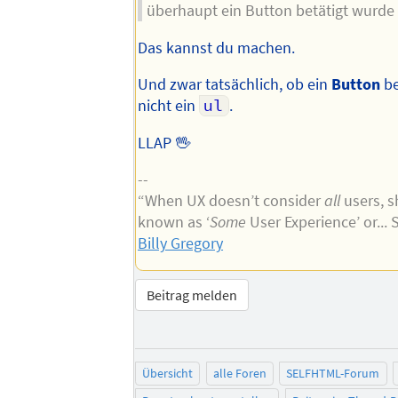
überhaupt ein Button betätigt wurde
Das kannst du machen.
Und zwar tatsächlich, ob ein
Button
be
nicht ein
ul
.
LLAP 🖖
--
“When UX doesn’t consider
all
users, s
known as ‘
Some
User Experience’ or...
Billy Gregory
Beitrag melden
Übersicht
alle Foren
SELFHTML-Forum