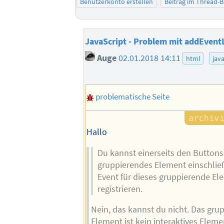
Benutzerkonto erstellen
Beitrag im Thread-
JavaScript - Problem mit addEvent
Auge
02.01.2018 14:11
html
java
problematische Seite
Hallo
Du kannst einerseits den Buttons 
gruppierendes Element einschlie
Event für dieses gruppierende E
registrieren.
Nein, das kannst du nicht. Das gru
Element ist kein interaktives Elemen