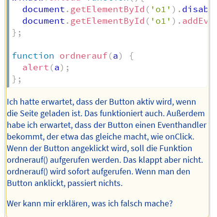
  document
.
getElementById
(
'o1'
)
.
disabl
  document
.
getElementById
(
'o1'
)
.
addEve
}
;
function
ordnerauf
(
a
)
{
alert
(
a
)
;
}
;
Ich hatte erwartet, dass der Button aktiv wird, wenn
die Seite geladen ist. Das funktioniert auch. Außerdem
habe ich erwartet, dass der Button einen Eventhandler
bekommt, der etwa das gleiche macht, wie onClick.
Wenn der Button angeklickt wird, soll die Funktion
ordnerauf() aufgerufen werden. Das klappt aber nicht.
ordnerauf() wird sofort aufgerufen. Wenn man den
Button anklickt, passiert nichts.
Wer kann mir erklären, was ich falsch mache?