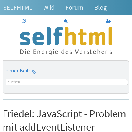
SELFHTML
Wiki
Forum
Blog
Hilfe
anmelden
Benutzerk
neuer Beitrag
Suchbegriff
Friedel:
JavaScript - Problem
mit addEventListener