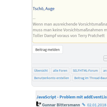
Tschö, Auge
--
Wenn man ausreichende Vorsichtsmaßnah
muss man keine Vorsichtsmaßnahmen me
Toller Dampf voraus von Terry Pratchett
Beitrag melden
Übersicht
alle Foren
SELFHTML-Forum
an
Benutzerkonto erstellen
Beitrag im Thread-Ba
JavaScript - Problem mit addEventLi
Homepage
Gunnar Bittersmann
02.01.2018