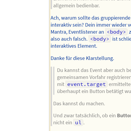
allgemein bedienbar.
Ach, warum sollte das gruppierende
interaktiv sein? Dein immer wieder 
Mantra, Eventlistener an
<body>
z
also auch falsch.
<body>
ist schli
interaktives Element.
Danke für diese Klarstellung.
Du kannst das Event aber auch b
gemeinsamen Vorfahr registriere
mit
event.target
ermittelte
überhaupt ein Button betätigt w
Das kannst du machen.
Und zwar tatsächlich, ob ein
Butto
nicht ein
ul
.