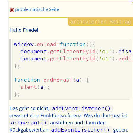
Autors
problematische Seite
Hallo Friedel,
window
.
onload
=
function
(
)
{
  document
.
getElementById
(
'o1'
)
.
disa
  document
.
getElementById
(
'o1'
)
.
addE
}
;
function
ordnerauf
(
a
)
{
alert
(
a
)
;
}
;
Das geht so nicht,
addEventListener()
erwartet eine Funktionsreferenz. Was du dort tust ist
ordnerauf()
ausführen und dann den
Rückgabewert an
addEventListener()
geben.