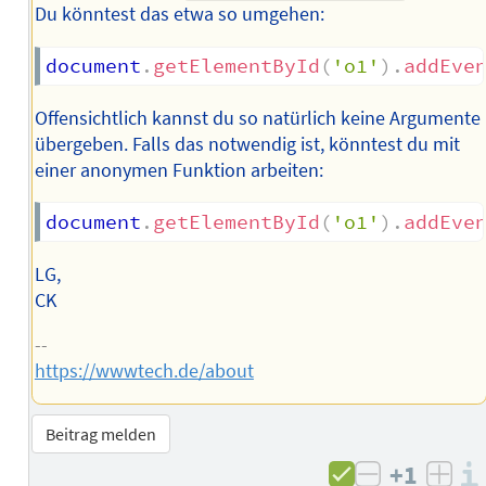
Du könntest das etwa so umgehen:
document
.
getElementById
(
'o1'
)
.
addEve
Offensichtlich kannst du so natürlich keine Argumente
übergeben. Falls das notwendig ist, könntest du mit
einer anonymen Funktion arbeiten:
document
.
getElementById
(
'o1'
)
.
addEve
LG,
CK
--
https://wwwtech.de/about
Beitrag melden
+1