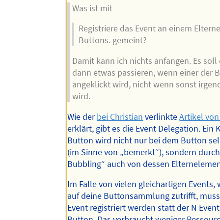
Was ist mit
Registriere das Event an einem Eltern
Buttons. gemeint?
Damit kann ich nichts anfangen. Es soll
dann etwas passieren, wenn einer der 
angeklickt wird, nicht wenn sonst irgen
wird.
Wie der
bei Christian
verlinkte
Artikel von
erklärt, gibt es die Event Delegation. Ein 
Button wird nicht nur bei dem Button selb
(im Sinne von „bemerkt“), sondern durch
Bubbling“ auch von dessen Elternelemen
Im Falle von vielen gleichartigen Events, 
auf deine Buttonsammlung zutrifft, mus
Event registriert werden statt der N Event
Button. Das verbraucht weniger Ressourc