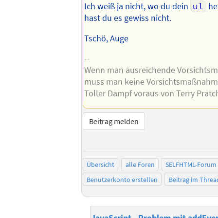
Ich weiß ja nicht, wo du dein
ul
he
hast du es gewiss nicht.
Tschö, Auge
--
Wenn man ausreichende Vorsichtsma
muss man keine Vorsichtsmaßnahme
Toller Dampf voraus von Terry Pratc
Beitrag melden
Übersicht
alle Foren
SELFHTML-Forum
Benutzerkonto erstellen
Beitrag im Thre