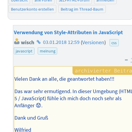
Übersicht
alle Foren
SELFHTML-Forum
anmelden
Benutzerkonto erstellen
Beitrag im Thread-Baum
Verwendung von Style-Attributen in JavaScript
Homepage
wisch
03.01.2018 12:59
(
Versionen
)
css
des
javascript
meinung
Autors
–
Vielen Dank an alle, die geantwortet haben!!!
Das war sehr ermutigend. In dieser Umgebung (HTM
5 / JavaScript) fühle ich mich doch noch sehr als
Anfänger 😟.
Dank und Gruß
Wilfried