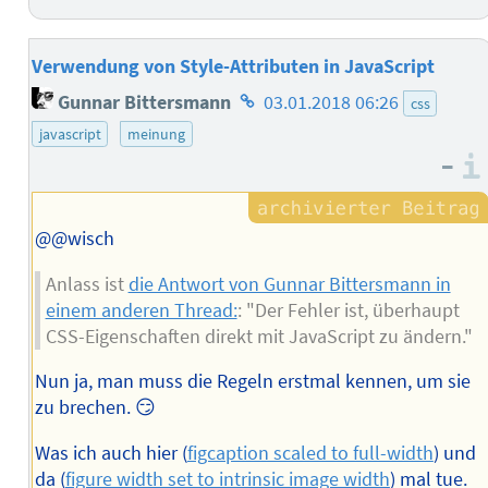
Verwendung von Style-Attributen in JavaScript
Homepage
Gunnar Bittersmann
03.01.2018 06:26
css
des
javascript
meinung
Autors
–
@@wisch
Anlass ist
die Antwort von Gunnar Bittersmann in
einem anderen Thread:
: "Der Fehler ist, überhaupt
CSS-Eigenschaften direkt mit JavaScript zu ändern."
Nun ja, man muss die Regeln erstmal kennen, um sie
zu brechen. 😏
Was ich auch hier (
figcaption scaled to full-width
) und
da (
figure width set to intrinsic image width
) mal tue.