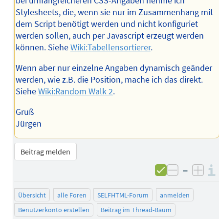
bei umfangreicheren CSS-Angaben nehme ich
Stylesheets, die, wenn sie nur im Zusammenhang mit
dem Script benötigt werden und nicht konfiguriet
werden sollen, auch per Javascript erzeugt werden
können. Siehe
Wiki:Tabellensortierer
.
Wenn aber nur einzelne Angaben dynamisch geänder
werden, wie z.B. die Position, mache ich das direkt.
Siehe
Wiki:Random Walk 2
.
Gruß
Jürgen
Beitrag melden
–
negativ 
posi
Übersicht
alle Foren
SELFHTML-Forum
anmelden
Benutzerkonto erstellen
Beitrag im Thread-Baum