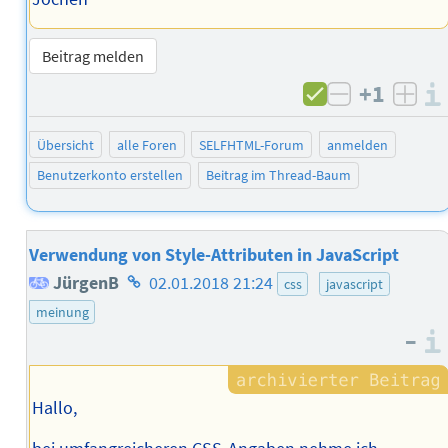
Beitrag melden
+1
negativ b
posi
Übersicht
alle Foren
SELFHTML-Forum
anmelden
Benutzerkonto erstellen
Beitrag im Thread-Baum
Verwendung von Style-Attributen in JavaScript
Homepage
JürgenB
02.01.2018 21:24
css
javascript
des
meinung
–
Autors
Hallo,