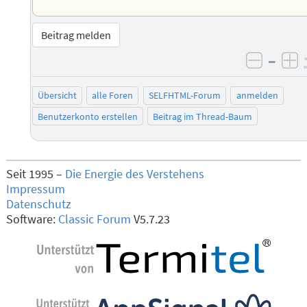
Beitrag melden
–
negati
po
Übersicht
alle Foren
SELFHTML-Forum
anmelden
Benutzerkonto erstellen
Beitrag im Thread-Baum
Seit 1995 –
Die Energie des Verstehens
Impressum
Datenschutz
Software:
Classic Forum
V5.7.23