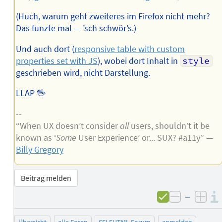
(Huch, warum geht zweiteres im Firefox nicht mehr?
Das funzte mal — ’sch schwör’s.)
Und auch dort (
responsive table with custom
properties set with JS
), wobei dort Inhalt in
style
geschrieben wird, nicht Darstellung.
LLAP 🖖
--
“When UX doesn’t consider
all
users, shouldn’t it be
known as ‘
Some
User Experience’ or... SUX? #a11y” —
Billy Gregory
Beitrag melden
–
negativ 
posi