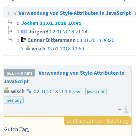
Verwendung von Style-Attributen in JavaScript
0
5
Jochen
02.01.2018 20:41
1
JürgenB
02.01.2018 21:24
0
Gunnar Bittersmann
03.01.2018 06:26
0
wisch
03.01.2018 12:59
0
Verwendung von Style-Attributen in
SELF-Forum
JavaScript
Homepage
wisch
02.01.2018 20:06
css
javascript
des
meinung
Autors
–
I
Guten Tag,