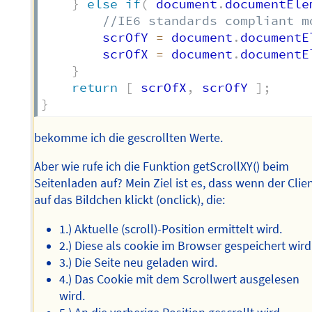
}
else
if
(
 document
.
documentEle
//IE6 standards compliant m
        scrOfY 
=
 document
.
documentE
        scrOfX 
=
 document
.
documentE
}
return
[
 scrOfX
,
 scrOfY 
]
;
}
bekomme ich die gescrollten Werte.
Aber wie rufe ich die Funktion getScrollXY() beim
Seitenladen auf? Mein Ziel ist es, dass wenn der Clie
auf das Bildchen klickt (onclick), die:
1.) Aktuelle (scroll)-Position ermittelt wird.
2.) Diese als cookie im Browser gespeichert wird
3.) Die Seite neu geladen wird.
4.) Das Cookie mit dem Scrollwert ausgelesen
wird.