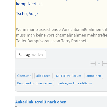
kompliziert ist.
Tschö, Auge
--
Wenn man ausreichende Vorsichtsmaßnahmen triff
muss man keine Vorsichtsmaßnahmen mehr treffe
Toller Dampf voraus von Terry Pratchett
Beitrag melden
–
negat
Übersicht
alle Foren
SELFHTML-Forum
anmelden
Benutzerkonto erstellen
Beitrag im Thread-Baum
Ankerlink scrollt nach oben