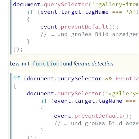
document
.
querySelector
(
'#gallery-ite
if
(
event
.
target
.
tagName 
===
'A'
{
		event
.
preventDefault
(
)
;
// … und großes Bild anzeige
}
}
)
;
bzw. mit
function
und
feature detection
:
if
(
document
.
querySelector 
&&
EventT
{
	document
.
querySelector
(
'#gallery
if
(
event
.
target
.
tagName 
===
{
			event
.
preventDefault
(
)
;
// … und großes Bild anz
}
}
)
;