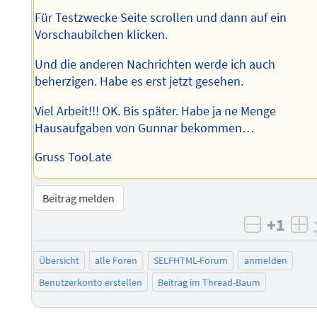
Für Testzwecke Seite scrollen und dann auf ein
Vorschaubilchen klicken.
Und die anderen Nachrichten werde ich auch
beherzigen. Habe es erst jetzt gesehen.
Viel Arbeit!!! OK. Bis später. Habe ja ne Menge
Hausaufgaben von Gunnar bekommen…
Gruss TooLate
Beitrag melden
+1
negativ 
po
Übersicht
alle Foren
SELFHTML-Forum
anmelden
Benutzerkonto erstellen
Beitrag im Thread-Baum