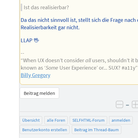
Ist das realisierbar?
Da das nicht sinnvoll ist, stellt sich die Frage nach
Realisierbarkeit gar nicht.
LLAP 🖖
--
“When UX doesn’t consider
all
users, shouldn’t it 
known as ‘
Some
User Experience’ or... SUX? #a11y
Billy Gregory
Beitrag melden
–
negat
Übersicht
alle Foren
SELFHTML-Forum
anmelden
Benutzerkonto erstellen
Beitrag im Thread-Baum