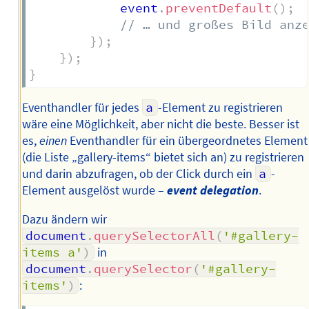
			event
.
preventDefault
(
)
;
// … und großes Bild anz
}
)
;
}
)
;
}
Eventhandler für jedes
a
-Element zu registrieren
wäre eine Möglichkeit, aber nicht die beste. Besser ist
es,
einen
Eventhandler für ein übergeordnetes Element
(die Liste „gallery-items“ bietet sich an) zu registrieren
und darin abzufragen, ob der Click durch ein
a
-
Element ausgelöst wurde –
event delegation
.
Dazu ändern wir
document
.
querySelectorAll
(
'#gallery-
items a'
)
in
document
.
querySelector
(
'#gallery-
items'
)
: