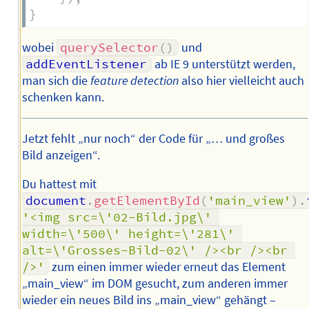
}
wobei
querySelector
(
)
und
addEventListener
ab IE 9 unterstützt werden,
man sich die
feature detection
also hier vielleicht auch
schenken kann.
Jetzt fehlt „nur noch“ der Code für „… und großes
Bild anzeigen“.
Du hattest mit
document
.
getElementById
(
'main_view'
)
.
'<img src=\'02-Bild.jpg\' 
width=\'500\' height=\'281\' 
alt=\'Grosses-Bild-02\' /><br /><br 
/>'
zum einen immer wieder erneut das Element
„main_view“ im DOM gesucht, zum anderen immer
wieder ein neues Bild ins „main_view“ gehängt –