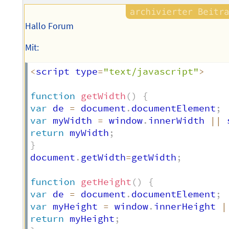
Hallo Forum
Mit:
<
script type
=
"text/javascript"
>
function
getWidth
(
)
{
var
 de 
=
 document
.
documentElement
;
var
 myWidth 
=
 window
.
innerWidth 
||
 
return
 myWidth
;
}
document
.
getWidth
=
getWidth
;
function
getHeight
(
)
{
var
 de 
=
 document
.
documentElement
;
var
 myHeight 
=
 window
.
innerHeight 
|
return
 myHeight
;