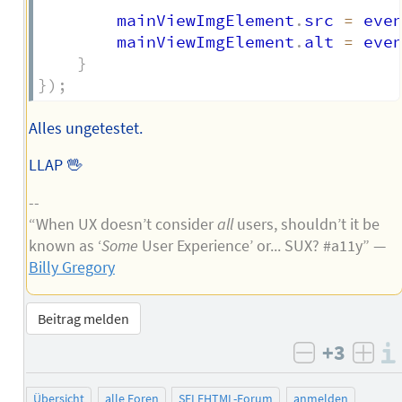
		mainViewImgElement
.
src 
=
 eve
		mainViewImgElement
.
alt 
=
 eve
}
}
)
;
Alles ungetestet.
LLAP 🖖
--
“When UX doesn’t consider
all
users, shouldn’t it be
known as ‘
Some
User Experience’ or... SUX? #a11y” —
Billy Gregory
Beitrag melden
+3
negativ b
posi
Übersicht
alle Foren
SELFHTML-Forum
anmelden