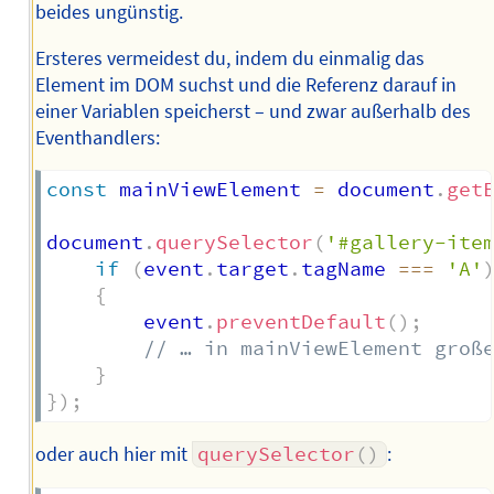
beides ungünstig.
Ersteres vermeidest du, indem du einmalig das
Element im DOM suchst und die Referenz darauf in
einer Variablen speicherst – und zwar außerhalb des
Eventhandlers:
const
 mainViewElement 
=
 document
.
get
document
.
querySelector
(
'#gallery-ite
if
(
event
.
target
.
tagName 
===
'A'
{
		event
.
preventDefault
(
)
;
// … in mainViewElement groß
}
}
)
;
oder auch hier mit
querySelector
(
)
: