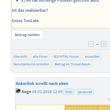
5.) An die vorherige Position gescrollt wird.
Ist das realisierbar?
Gruss TooLate
Beitrag melden
–
negati
po
Übersicht
alle Foren
SELFHTML-Forum
anmelden
Benutzerkonto erstellen
Beitrag im Thread-Baum
Ankerlink scrollt nach oben
Auge
04.01.2018 12:09
html
javascript