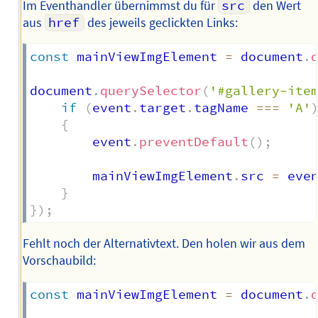
Im Eventhandler übernimmst du für
src
den Wert
aus
href
des jeweils geclickten Links:
const
 mainViewImgElement 
=
 document
.
document
.
querySelector
(
'#gallery-ite
if
(
event
.
target
.
tagName 
===
'A'
{
		event
.
preventDefault
(
)
;
		mainViewImgElement
.
src 
=
 eve
}
}
)
;
Fehlt noch der Alternativtext. Den holen wir aus dem
Vorschaubild:
const
 mainViewImgElement 
=
 document
.