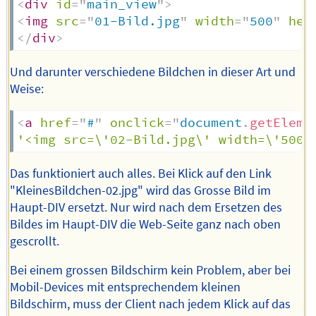
<
div
id
=
"
main_view
"
>
<
img
src
=
"
01-Bild.jpg
"
width
=
"
500
"
hei
</
div
>
Und darunter verschiedene Bildchen in dieser Art und
Weise:
<
a
href
=
"
#
"
onclick
=
"
document
.
getEleme
'<img src=\'02-Bild.jpg\' width=\'500\
Das funktioniert auch alles. Bei Klick auf den Link
"KleinesBildchen-02.jpg" wird das Grosse Bild im
Haupt-DIV ersetzt. Nur wird nach dem Ersetzen des
Bildes im Haupt-DIV die Web-Seite ganz nach oben
gescrollt.
Bei einem grossen Bildschirm kein Problem, aber bei
Mobil-Devices mit entsprechendem kleinen
Bildschirm, muss der Client nach jedem Klick auf das