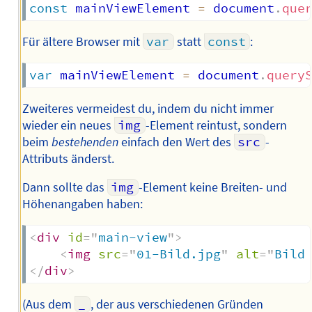
const
 mainViewElement 
=
 document
.
que
Für ältere Browser mit
var
statt
const
:
var
 mainViewElement 
=
 document
.
query
Zweiteres vermeidest du, indem du nicht immer
wieder ein neues
img
-Element reintust, sondern
beim
bestehenden
einfach den Wert des
src
-
Attributs änderst.
Dann sollte das
img
-Element keine Breiten- und
Höhenangaben haben:
<
div
id
=
"
main-view
"
>
<
img
src
=
"
01-Bild.jpg
"
alt
=
"
Bild
</
div
>
(Aus dem
_
, der aus verschiedenen Gründen