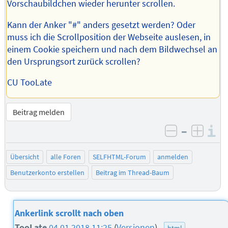
Vorschaubildchen wieder herunter scrollen.
Kann der Anker "#" anders gesetzt werden? Oder
muss ich die Scrollposition der Webseite auslesen, in
einem Cookie speichern und nach dem Bildwechsel an
den Ursprungsort zurück scrollen?
CU TooLate
Beitrag melden
–
I
negativ be
posit
Übersicht
alle Foren
SELFHTML-Forum
anmelden
Benutzerkonto erstellen
Beitrag im Thread-Baum
Ankerlink scrollt nach oben
TooLate
04.01.2018 11:25
(
Versionen
)
html