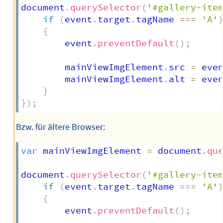
document
.
querySelector
(
'#gallery-ite
if
(
event
.
target
.
tagName 
===
'A'
{
		event
.
preventDefault
(
)
;
		mainViewImgElement
.
src 
=
 eve
		mainViewImgElement
.
alt 
=
 eve
}
}
)
;
Bzw. für ältere Browser:
var
 mainViewImgElement 
=
 document
.
qu
document
.
querySelector
(
'#gallery-ite
if
(
event
.
target
.
tagName 
===
'A'
{
		event
.
preventDefault
(
)
;