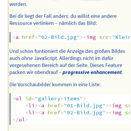
werden.
Bei dir liegt der Fall anders: du willst eine andere
Ressource verlinken – nämlich das Bild:
<
a
href
=
"
02-Bild.jpg
"
>
<
img
src
=
"
Klei
Und schon funtioniert die Anzeige des großen Bildes
auch ohne JavaScript. Allerdings nicht im dafür
vorgesehenen Bereich auf der Seite. Dieses Feature
packen wir obendrauf –
progressive enhancement
.
Die Vorschaubilder kommen in eine Liste:
<
ul
id
=
"
gallery-items
"
>
<
li
>
<
a
href
=
"
01-Bild.jpg
"
>
<
img
s
<
li
>
<
a
href
=
"
02-Bild.jpg
"
>
<
img
s
</
ul
>