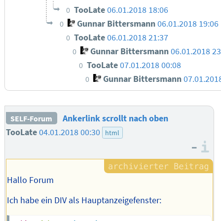
TooLate
06.01.2018 18:06
0
Gunnar Bittersmann
06.01.2018 19:06
0
TooLate
06.01.2018 21:37
0
Gunnar Bittersmann
06.01.2018 23
0
TooLate
07.01.2018 00:08
0
Gunnar Bittersmann
07.01.201
0
Ankerlink scrollt nach oben
SELF-Forum
TooLate
04.01.2018 00:30
html
–
I
Hallo Forum
Ich habe ein DIV als Hauptanzeigefenster: