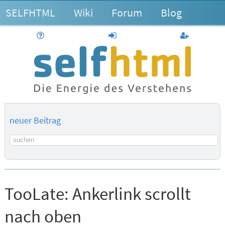
SELFHTML
Wiki
Forum
Blog
Hilfe
anmelden
Benutzerk
neuer Beitrag
Suchbegriff
TooLate:
Ankerlink scrollt
nach oben