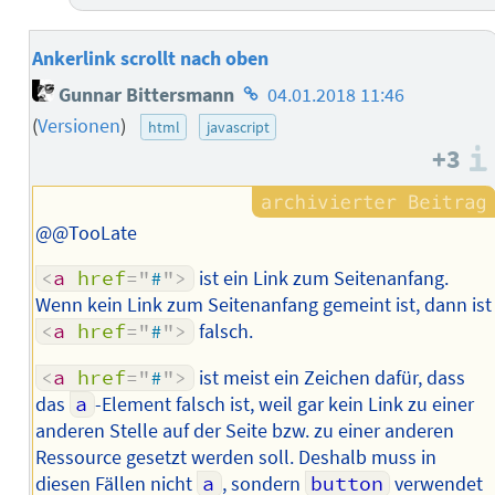
Ankerlink scrollt nach oben
Homepage
Gunnar Bittersmann
04.01.2018 11:46
des
(
Versionen
)
html
javascript
Autors
+3
@@TooLate
<
a
href
=
"
#
"
>
ist ein Link zum Seitenanfang.
Wenn kein Link zum Seitenanfang gemeint ist, dann ist
<
a
href
=
"
#
"
>
falsch.
<
a
href
=
"
#
"
>
ist meist ein Zeichen dafür, dass
das
a
-Element falsch ist, weil gar kein Link zu einer
anderen Stelle auf der Seite bzw. zu einer anderen
Ressource gesetzt werden soll. Deshalb muss in
diesen Fällen nicht
a
, sondern
button
verwendet