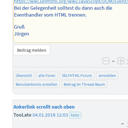
https://wiki.selfhtml.org/wiki/JavaScript/DOM/Event
Bei der Gelegenheit solltest du dann auch die
Eventhandler vom HTML trennen.
Gruß
Jürgen
Beitrag melden
–
negati
po
Übersicht
alle Foren
SELFHTML-Forum
anmelden
Benutzerkonto erstellen
Beitrag im Thread-Baum
Ankerlink scrollt nach oben
TooLate
04.01.2018 12:03
html
–