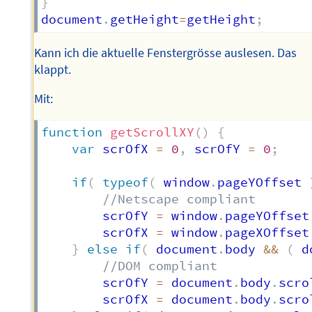
}
document
.
getHeight
=
getHeight
;
Kann ich die aktuelle Fenstergrösse auslesen. Das
klappt.
Mit:
function
getScrollXY
(
)
{
var
 scrOfX 
=
0
,
 scrOfY 
=
0
;
if
(
typeof
(
 window
.
pageYOffset 
//Netscape compliant
        scrOfY 
=
 window
.
pageYOffset
        scrOfX 
=
 window
.
pageXOffset
}
else
if
(
 document
.
body 
&&
(
 d
//DOM compliant
        scrOfY 
=
 document
.
body
.
scro
        scrOfX 
=
 document
.
body
.
scro