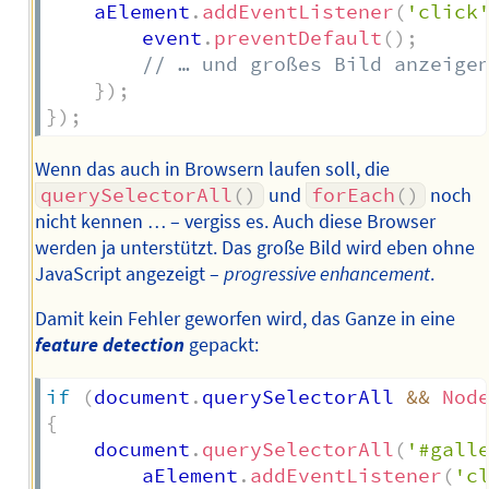
	aElement
.
addEventListener
(
'click
		event
.
preventDefault
(
)
;
// … und großes Bild anzeige
}
)
;
}
)
;
Wenn das auch in Browsern laufen soll, die
querySelectorAll
(
)
und
forEach
(
)
noch
nicht kennen … – vergiss es. Auch diese Browser
werden ja unterstützt. Das große Bild wird eben ohne
JavaScript angezeigt –
progressive enhancement
.
Damit kein Fehler geworfen wird, das Ganze in eine
feature detection
gepackt:
if
(
document
.
querySelectorAll 
&&
Nod
{
	document
.
querySelectorAll
(
'#gall
		aElement
.
addEventListener
(
'c