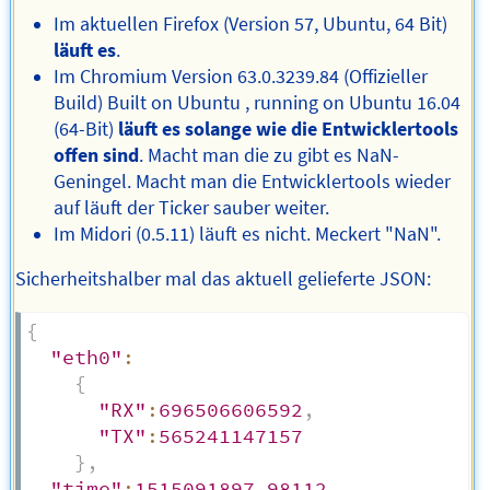
Im aktuellen Firefox (Version 57, Ubuntu, 64 Bit)
läuft es
.
Im Chromium Version 63.0.3239.84 (Offizieller
Build) Built on Ubuntu , running on Ubuntu 16.04
(64-Bit)
läuft es solange wie die Entwicklertools
offen sind
. Macht man die zu gibt es NaN-
Geningel. Macht man die Entwicklertools wieder
auf läuft der Ticker sauber weiter.
Im Midori (0.5.11) läuft es nicht. Meckert "NaN".
Sicherheitshalber mal das aktuell gelieferte JSON:
{
"eth0"
:
{
"RX"
:
696506606592
,
"TX"
:
565241147157
}
,
"time"
:
1515091897.98112