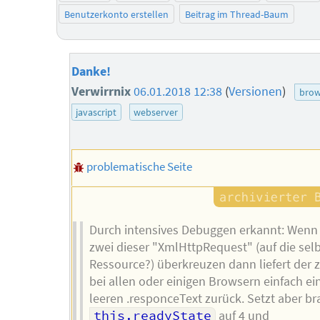
Benutzerkonto erstellen
Beitrag im Thread-Baum
Danke!
Verwirrnix
06.01.2018 12:38
(
Versionen
)
brow
javascript
webserver
problematische Seite
Durch intensives Debuggen erkannt: Wenn 
zwei dieser "XmlHttpRequest" (auf die sel
Ressource?) überkreuzen dann liefert der 
bei allen oder einigen Browsern einfach ei
leeren .responceText zurück. Setzt aber br
this.readyState
auf 4 und