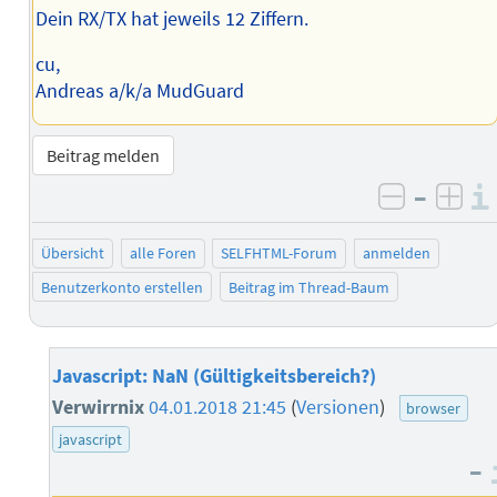
Dein RX/TX hat jeweils 12 Ziffern.
cu,
Andreas a/k/a MudGuard
Beitrag melden
–
negativ 
posi
Übersicht
alle Foren
SELFHTML-Forum
anmelden
Benutzerkonto erstellen
Beitrag im Thread-Baum
Javascript: NaN (Gültigkeitsbereich?)
Verwirrnix
04.01.2018 21:45
(
Versionen
)
browser
javascript
–