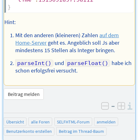
}
Hint:
Mit den anderen (kleineren) Zahlen
auf dem
Home-Server
geht es. Angeblich soll Js aber
mindestens 15 Stellen als Integer bringen.
parseInt()
und
parseFloat()
habe ich
schon erfolgsfrei versucht.
Beitrag melden
–
I
negativ be
posit
Übersicht
alle Foren
SELFHTML-Forum
anmelden
Benutzerkonto erstellen
Beitrag im Thread-Baum