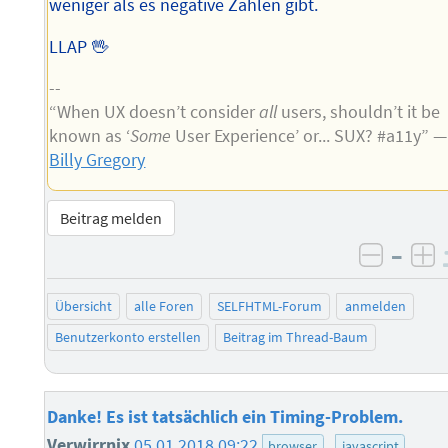
weniger als es negative Zahlen gibt.
LLAP 🖖
--
“When UX doesn’t consider
all
users, shouldn’t it be
known as ‘
Some
User Experience’ or... SUX? #a11y” —
Billy Gregory
Beitrag melden
–
negati
po
Übersicht
alle Foren
SELFHTML-Forum
anmelden
Benutzerkonto erstellen
Beitrag im Thread-Baum
Danke! Es ist tatsächlich ein Timing-Problem.
Verwirrnix
05.01.2018 09:22
browser
javascript