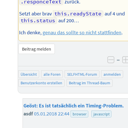
.responceText
zurück.
Setzt aber brav
this.readyState
auf 4 und
this.status
auf 200…
Ich denke,
genau das sollte so nicht stattfinden
.
Beitrag melden
–
negat
Übersicht
alle Foren
SELFHTML-Forum
anmelden
Benutzerkonto erstellen
Beitrag im Thread-Baum
Geöst: Es ist tatsächlich ein Timing-Problem.
asdf
05.01.2018 22:44
browser
javascript