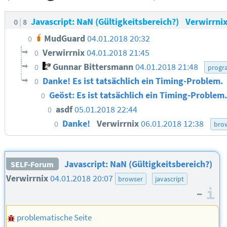
Javascript: NaN (Gültigkeitsbereich?)
Verwirrni
0
8
MudGuard
04.01.2018 20:32
0
Verwirrnix
04.01.2018 21:45
0
Gunnar Bittersmann
04.01.2018 21:48
0
progr
Danke! Es ist tatsächlich ein Timing-Problem.
0
Geöst: Es ist tatsächlich ein Timing-Problem
0
asdf
05.01.2018 22:44
0
Danke!
Verwirrnix
06.01.2018 12:38
0
bro
Javascript: NaN (Gültigkeitsbereich?)
SELF-Forum
Verwirrnix
04.01.2018 20:07
browser
javascript
–
I
problematische Seite