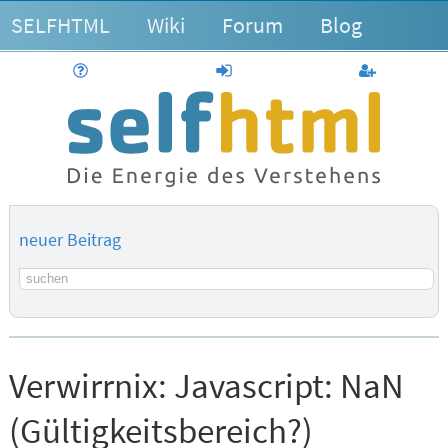
SELFHTML
Wiki
Forum
Blog
Hilfe
anmelden
Benutzerk
neuer Beitrag
Suchbegriff
Verwirrnix:
Javascript: NaN
(Gültigkeitsbereich?)