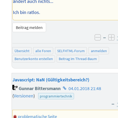
ändert auch nichts...
Ich bin ratlos.
Beitrag melden
–
negati
po
Übersicht
alle Foren
SELFHTML-Forum
anmelden
Benutzerkonto erstellen
Beitrag im Thread-Baum
Javascript: NaN (Gültigkeitsbereich?)
Homepage
Gunnar Bittersmann
04.01.2018 21:48
des
(
Versionen
)
programmiertechnik
Autors
–
problematische Seite