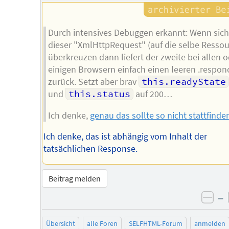
Durch intensives Debuggen erkannt: Wenn sich
dieser "XmlHttpRequest" (auf die selbe Ressou
überkreuzen dann liefert der zweite bei allen 
einigen Browsern einfach einen leeren .respon
zurück. Setzt aber brav
this.readyState
und
this.status
auf 200…
Ich denke,
genau das sollte so nicht stattfinde
Ich denke, das ist abhängig vom Inhalt der
tatsächlichen Response.
Beitrag melden
–
neg
Übersicht
alle Foren
SELFHTML-Forum
anmelden