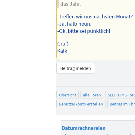
das Jahr.
-Treffen wir uns nächsten Monat?
-Ja, halb neun.
-Ok, bitte sei pünktlich!
Gruß
Kalk
Beitrag melden
Übersicht
alle Foren
SELFHTML-For
Benutzerkonto erstellen
Beitrag im T
Datumrechnereien