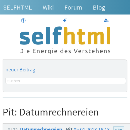
SELFHTML
Wiki
Forum
Blog
Hilfe
anmelden
Benutzerk
neuer Beitrag
Suchbegriff
Pit:
Datumrechnereien
Datumrechnereien
Pit
05.01.2018 16:18
0
72
php