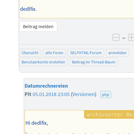
dedlfix.
Beitrag melden
–
negat
Übersicht
alle Foren
SELFHTML-Forum
anmelden
Benutzerkonto erstellen
Beitrag im Thread-Baum
Datumrechnereien
Pit
05.01.2018 23:05
(
Versionen
)
php
Hi dedlfix,