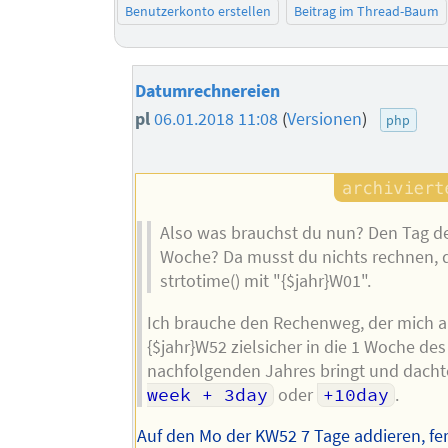
Benutzerkonto erstellen
Beitrag im Thread-Baum
Datumrechnereien
pl
06.01.2018 11:08
(
Versionen
)
php
Also was brauchst du nun? Den Tag de
Woche? Da musst du nichts rechnen, 
strtotime() mit "{$jahr}W01".
Ich brauche den Rechenweg, der mich 
{$jahr}W52 zielsicher in die 1 Woche des
nachfolgenden Jahres bringt und dach
week + 3day
oder
+10day
.
Auf den Mo der KW52 7 Tage addieren, fer