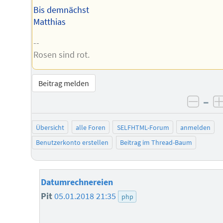
Bis demnächst
Matthias
--
Rosen sind rot.
Beitrag melden
–
negat
Übersicht
alle Foren
SELFHTML-Forum
anmelden
Benutzerkonto erstellen
Beitrag im Thread-Baum
Datumrechnereien
Pit
05.01.2018 21:35
php