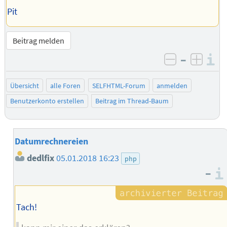
Pit
Beitrag melden
–
I
negativ be
posit
Übersicht
alle Foren
SELFHTML-Forum
anmelden
Benutzerkonto erstellen
Beitrag im Thread-Baum
Datumrechnereien
dedlfix
05.01.2018 16:23
php
–
Tach!