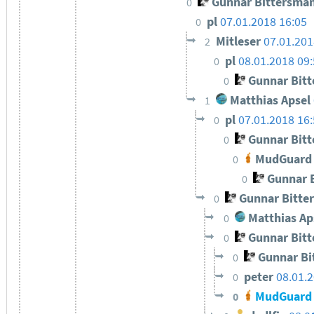
Gunnar Bittersma
0
pl
07.01.2018 16:05
0
Mitleser
07.01.201
2
pl
08.01.2018 09
0
Gunnar Bit
0
Matthias Apsel
1
pl
07.01.2018 16
0
Gunnar Bit
0
MudGuard
0
Gunnar 
0
Gunnar Bitte
0
Matthias Ap
0
Gunnar Bit
0
Gunnar Bi
0
peter
08.01.2
0
MudGuard
0