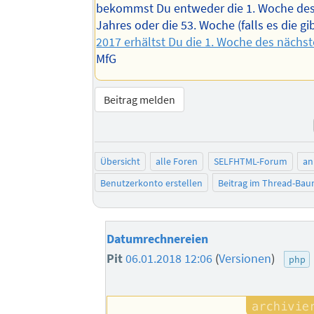
bekommst Du entweder die 1. Woche de
Jahres oder die 53. Woche (falls es die gi
2017 erhältst Du die 1. Woche des nächs
MfG
Beitrag melden
Übersicht
alle Foren
SELFHTML-Forum
an
Benutzerkonto erstellen
Beitrag im Thread-Ba
Datumrechnereien
Pit
06.01.2018 12:06
(
Versionen
)
php