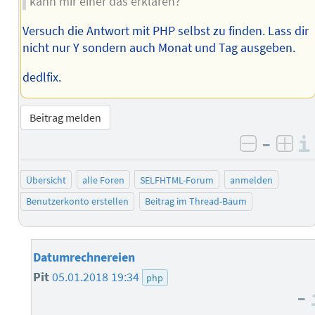
kann mir einer das erklären?
Versuch die Antwort mit PHP selbst zu finden. Lass dir
nicht nur Y sondern auch Monat und Tag ausgeben.
dedlfix.
Beitrag melden
–
negativ 
posi
Übersicht
alle Foren
SELFHTML-Forum
anmelden
Benutzerkonto erstellen
Beitrag im Thread-Baum
Datumrechnereien
Pit
05.01.2018 19:34
php
–