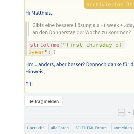
Hi Matthias,
Gibts eine bessere Lösung als +1 week + 3da
an den Donnerstag der Woche zu kommen?
strtotime
(
"first thursday of 
$year
"
)
?
Hm... anders, aber besser? Dennoch danke für 
Hinweis,
Pit
Beitrag melden
–
neg
Übersicht
alle Foren
SELFHTML-Forum
anmelden