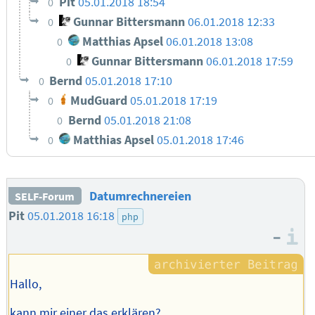
Pit
05.01.2018 18:54
0
Gunnar Bittersmann
06.01.2018 12:33
0
Matthias Apsel
06.01.2018 13:08
0
Gunnar Bittersmann
06.01.2018 17:59
0
Bernd
05.01.2018 17:10
0
MudGuard
05.01.2018 17:19
0
Bernd
05.01.2018 21:08
0
Matthias Apsel
05.01.2018 17:46
0
Datumrechnereien
SELF-Forum
Pit
05.01.2018 16:18
php
–
I
Hallo,
kann mir einer das erklären?