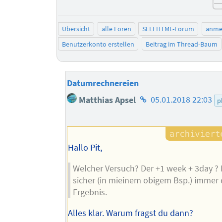
Übersicht
alle Foren
SELFHTML-Forum
anme
Benutzerkonto erstellen
Beitrag im Thread-Baum
Datumrechnereien
Homepage
Matthias Apsel
05.01.2018 22:03
p
des
Autors
Hallo Pit,
Welcher Versuch? Der +1 week + 3day ? 
sicher (in mieinem obigem Bsp.) immer 
Ergebnis.
Alles klar. Warum fragst du dann?