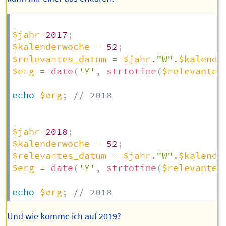
$jahr
=
2017
;
$kalenderwoche
=
52
;
$relevantes_datum
=
$jahr
.
"W"
.
$kalende
$erg
=
date
(
'Y'
,
strtotime
(
$relevantes
echo
$erg
;
// 2018
$jahr
=
2018
;
$kalenderwoche
=
52
;
$relevantes_datum
=
$jahr
.
"W"
.
$kalende
$erg
=
date
(
'Y'
,
strtotime
(
$relevantes
echo
$erg
;
// 2018
Und wie komme ich auf 2019?