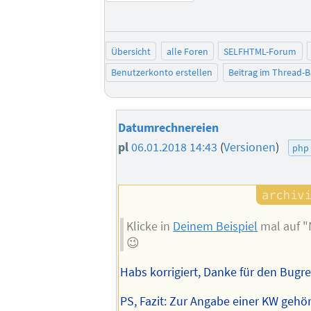
Übersicht
alle Foren
SELFHTML-Forum
Benutzerkonto erstellen
Beitrag im Thread-
Datumrechnereien
pl
06.01.2018 14:43
(
Versionen
)
php
Klicke in
Deinem Beispiel
mal auf 
😉
Habs korrigiert, Danke für den Bugr
PS, Fazit: Zur Angabe einer KW gehö