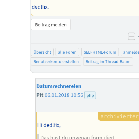
dedlfix.
Beitrag melden
ne
Übersicht
alle Foren
SELFHTML-Forum
anmeld
Benutzerkonto erstellen
Beitrag im Thread-Baum
Datumrechnereien
Pit
06.01.2018 10:56
php
Hi dedlfix,
Das hast du ungenau formuliert