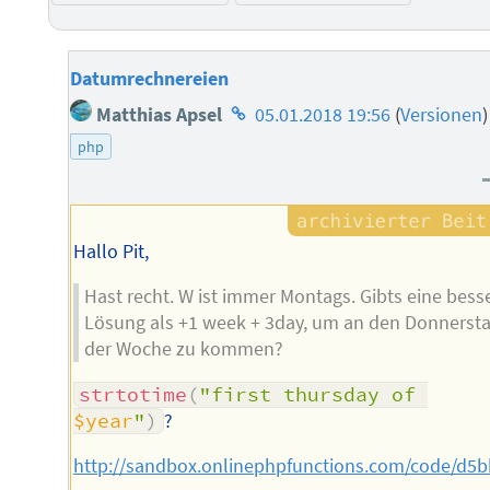
Datumrechnereien
Homepage
Matthias Apsel
05.01.2018 19:56
(
Versionen
)
des
php
Autors
Hallo Pit,
Hast recht. W ist immer Montags. Gibts eine bess
Lösung als +1 week + 3day, um an den Donnerst
der Woche zu kommen?
strtotime
(
"first thursday of 
$year
"
)
?
http://sandbox.onlinephpfunctions.com/code/d