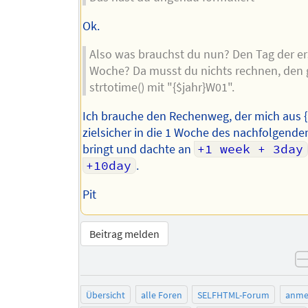
Ok.
Also was brauchst du nun? Den Tag der er
Woche? Da musst du nichts rechnen, den 
strtotime() mit "{$jahr}W01".
Ich brauche den Rechenweg, der mich aus 
zielsicher in die 1 Woche des nachfolgende
bringt und dachte an
+1 week + 3day
+10day
.
Pit
Beitrag melden
Übersicht
alle Foren
SELFHTML-Forum
anme