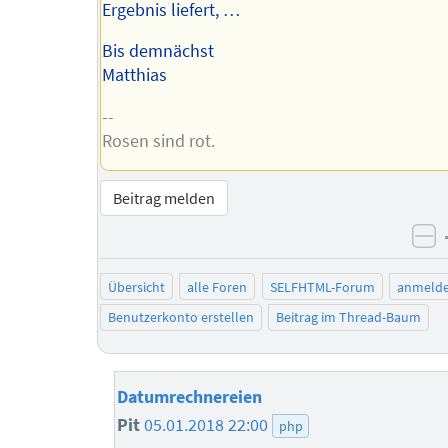
Ergebnis liefert, …
Bis demnächst
Matthias
--
Rosen sind rot.
Beitrag melden
ne
Übersicht
alle Foren
SELFHTML-Forum
anmeld
Benutzerkonto erstellen
Beitrag im Thread-Baum
Datumrechnereien
Pit
05.01.2018 22:00
php