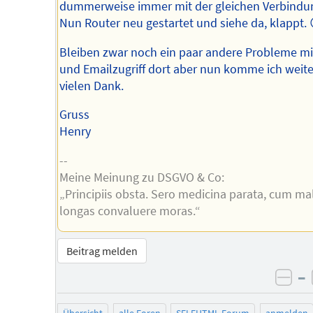
dummerweise immer mit der gleichen Verbindu
Nun Router neu gestartet und siehe da, klappt. 
Bleiben zwar noch ein paar andere Probleme mi
und Emailzugriff dort aber nun komme ich weite
vielen Dank.
Gruss
Henry
--
Meine Meinung zu DSGVO & Co:
„Principiis obsta. Sero medicina parata, cum ma
longas convaluere moras.“
Beitrag melden
–
neg
Übersicht
alle Foren
SELFHTML-Forum
anmelden