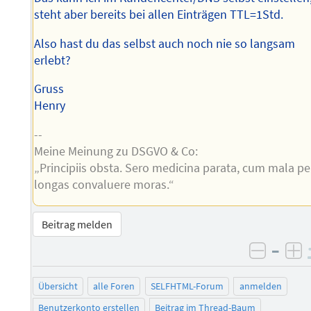
steht aber bereits bei allen Einträgen TTL=1Std.
Also hast du das selbst auch noch nie so langsam
erlebt?
Gruss
Henry
--
Meine Meinung zu DSGVO & Co:
„Principiis obsta. Sero medicina parata, cum mala pe
longas convaluere moras.“
Beitrag melden
–
negati
po
Übersicht
alle Foren
SELFHTML-Forum
anmelden
Benutzerkonto erstellen
Beitrag im Thread-Baum