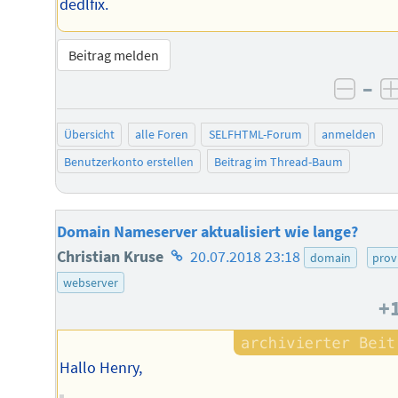
dedlfix.
Beitrag melden
–
negat
Übersicht
alle Foren
SELFHTML-Forum
anmelden
Benutzerkonto erstellen
Beitrag im Thread-Baum
Domain Nameserver aktualisiert wie lange?
Homepage
Christian Kruse
20.07.2018 23:18
domain
prov
des
webserver
+
Autors
Hallo Henry,