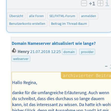
+1
negativ b
posi
Übersicht
alle Foren
SELFHTML-Forum
anmelden
Benutzerkonto erstellen
Beitrag im Thread-Baum
Domain Nameserver aktualisiert wie lange?
Henry
21.07.2018 12:25
domain
provider
webserver
–
Hallo Regina,
danke für die umfangreiche Erläuterung. Auch wenn
du schreibst, dass dies durchaus so lange dauern
kann, ist das interessant zu wissen. Da hatte ich woh
bisher Glück, denn mit Ausnahme von 1und1 ist mir