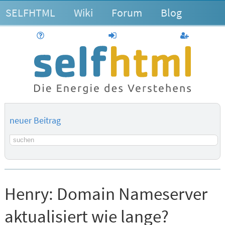
SELFHTML
Wiki
Forum
Blog
Hilfe
anmelden
Benutzerk
neuer Beitrag
Suchbegriff
Henry:
Domain Nameserver
aktualisiert wie lange?