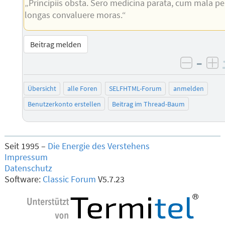
„Principiis obsta. Sero medicina parata, cum mala pe
longas convaluere moras.“
Beitrag melden
–
negati
po
Übersicht
alle Foren
SELFHTML-Forum
anmelden
Benutzerkonto erstellen
Beitrag im Thread-Baum
Seit 1995 –
Die Energie des Verstehens
Impressum
Datenschutz
Software:
Classic Forum
V5.7.23