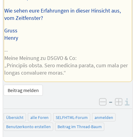
Wie sehen eure Erfahrungen in dieser Hinsicht aus,
vom Zeitfenster?
Gruss
Henry
--
Meine Meinung zu DSGVO & Co:
„Principiis obsta. Sero medicina parata, cum mala per
longas convaluere moras.“
Beitrag melden
–
I
negativ be
posit
Übersicht
alle Foren
SELFHTML-Forum
anmelden
Benutzerkonto erstellen
Beitrag im Thread-Baum