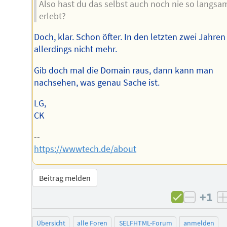
Also hast du das selbst auch noch nie so langsa
erlebt?
Doch, klar. Schon öfter. In den letzten zwei Jahren
allerdings nicht mehr.
Gib doch mal die Domain raus, dann kann man
nachsehen, was genau Sache ist.
LG,
CK
--
https://wwwtech.de/about
Beitrag melden
+1
negati
Übersicht
alle Foren
SELFHTML-Forum
anmelden