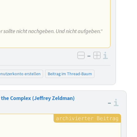
r sollte nicht nachgeben. Und nicht aufgeben.“
–
Informa
negativ bewerten
positiv bewe
nutzerkonto erstellen
Beitrag im Thread-Baum
 the Complex (Jeffrey Zeldman)
–
Info