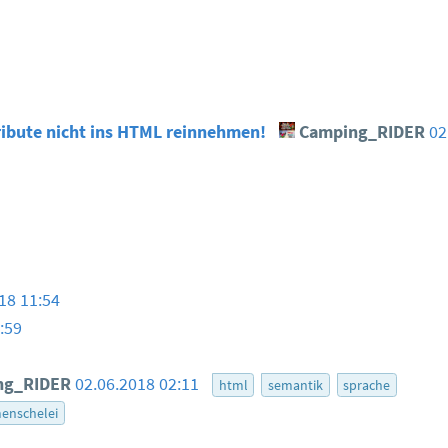
tribute nicht ins HTML reinnehmen!
Camping_RIDER
02
18 11:54
:59
ng_RIDER
02.06.2018 02:11
html
semantik
sprache
enschelei