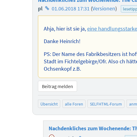
Homepage
pl
01.06.2018 17:31
(
Versionen
)
lesetip
des
Autors
Ahja, hier ist sie ja,
eine handlungsstarke
Danke Heinrich!
PS: Der Name des Fabrikbesitzers ist hof
Stadt im Fichtelgebirge/Ofr. Also ch h
Ochsenkopf z.B.
Beitrag melden
Übersicht
alle Foren
SELFHTML-Forum
anm
Nachdenkliches zum Wochenende: The
Homepage