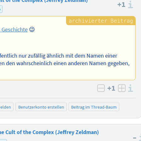
+1
I
p
 Geschichte
😉
fentlich nur zufällig ähnlich mit dem Namen einer
ätten den wahrscheinlich einen anderen Namen gegeben,
+1
I
negativ bew
posit
elden
Benutzerkonto erstellen
Beitrag im Thread-Baum
 Cult of the Complex (Jeffrey Zeldman)
–