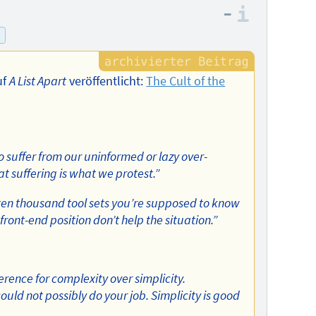
–
Informa
p
uf
A List Apart
veröffentlicht:
The Cult of the
o suffer from our uninformed or lazy over-
at suffering is what we protest.”
e ten thousand tool sets you’re supposed to know
ront-end position don’t help the situation.”
ence for complexity over simplicity.
uld not possibly do your job. Simplicity is good