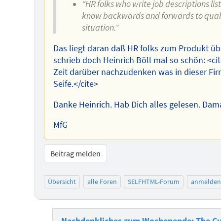
“HR folks who write job descriptions li
know backwards and forwards to qualify 
situation.”
Das liegt daran daß HR folks zum Produkt ü
schrieb doch Heinrich Böll mal so schön: <ci
Zeit darüber nachzudenken was in dieser Fir
Seife.</cite>
Danke Heinrich. Hab Dich alles gelesen. Dama
MfG
Beitrag melden
Übersicht
alle Foren
SELFHTML-Forum
anmelden
Nachdenkliches zum Wochenende: The Cul