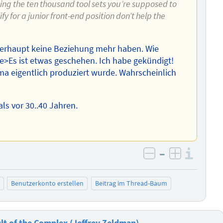
sting the ten thousand tool sets you’re supposed to
for a junior front-end position don’t help the
berhaupt keine Beziehung mehr haben. Wie
te>Es ist etwas geschehen. Ich habe gekündigt!
ma eigentlich produziert wurde. Wahrscheinlich
ls vor 30..40 Jahren.
–
Info
negativ bewer
positiv b
Benutzerkonto erstellen
Beitrag im Thread-Baum
t of the Complex (Jeffrey Zeldman)