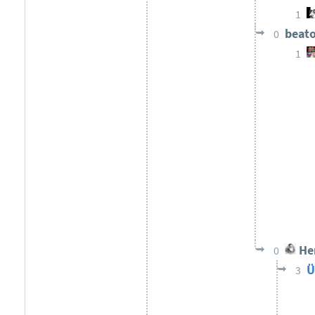
1
beat
0
1
He
0
Ü
3