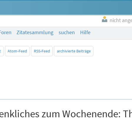
nicht ang
Foren
Zitatesammlung
suchen
Hilfe
t
Atom-Feed
RSS-Feed
archivierte Beiträge
nkliches zum Wochenende: The