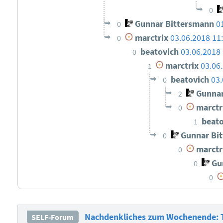
0
Gunnar Bittersmann
0
0
marctrix
03.06.2018 11
0
beatovich
03.06.2018 
0
marctrix
03.06
1
beatovich
03.
0
Gunnar
2
marctr
0
beat
1
Gunnar Bi
0
marctr
0
Gun
0
0
Nachdenkliches zum Wochenende: Th
SELF-Forum