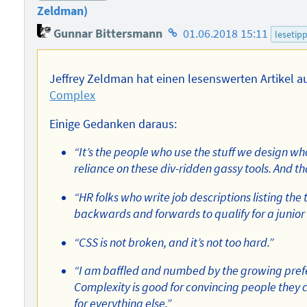
Zeldman)
Homepage
Gunnar Bittersmann
01.06.2018 15:11
lesetip
des
Autors
Jeffrey Zeldman hat einen lesenswerten Artikel a
Complex
Einige Gedanken daraus:
“It’s the people who use the stuff we design wh
reliance on these div-ridden gassy tools. And th
“HR folks who write job descriptions listing th
backwards and forwards to qualify for a junior f
“CSS is not broken, and it’s not too hard.”
“I am baffled and numbed by the growing prefer
Complexity is good for convincing people they co
for everything else.”