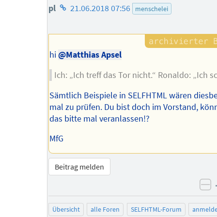
Homepage
pl
21.06.2018 07:56
menschelei
des
Autors
hi
@Matthias Apsel
Ich: „Ich treff das Tor nicht.“ Ronaldo: „Ich s
Sämtlich Beispiele in SELFHTML wären diesbe
mal zu prüfen. Du bist doch im Vorstand, kön
das bitte mal veranlassen!?
MfG
Beitrag melden
ne
Übersicht
alle Foren
SELFHTML-Forum
anmeld