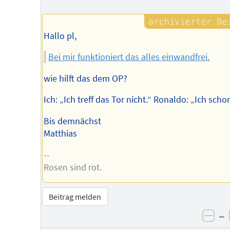
Autors
Hallo pl,
Bei mir funktioniert das alles einwandfrei.
wie hilft das dem OP?
Ich: „Ich treff das Tor nicht.“ Ronaldo: „Ich scho
Bis demnächst
Matthias
--
Rosen sind rot.
Beitrag melden
–
neg