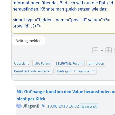
Informationen über das Bild. Ich will nur die Data-Id
herausfinden. Könnte man gleich setzen wie das:
<input type="hidden" name="post-id" value="<?=
$row['id']; ?>">
Beitrag melden
–
negati
po
Übersicht
alle Foren
SELFHTML-Forum
anmelden
Benutzerkonto erstellen
Beitrag im Thread-Baum
Mit OnChange funktion den Value herausfinden 
nicht per Klick
Homepage
JürgenB
19.06.2018 18:32
javascript
des