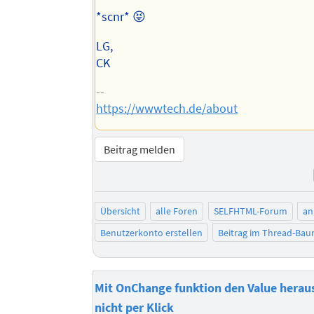
*scnr* 😝
LG,
CK
--
https://wwwtech.de/about
Beitrag melden
Übersicht
alle Foren
SELFHTML-Forum
an
Benutzerkonto erstellen
Beitrag im Thread-Ba
Mit OnChange funktion den Value herau
nicht per Klick