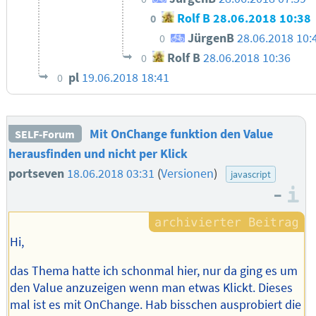
Rolf B
28.06.2018 10:38
0
JürgenB
28.06.2018 10:
0
Rolf B
28.06.2018 10:36
0
pl
19.06.2018 18:41
0
Mit OnChange funktion den Value
SELF-Forum
herausfinden und nicht per Klick
portseven
18.06.2018 03:31
(
Versionen
)
javascript
–
I
Hi,
das Thema hatte ich schonmal hier, nur da ging es um
den Value anzuzeigen wenn man etwas Klickt. Dieses
mal ist es mit OnChange. Hab bisschen ausprobiert die