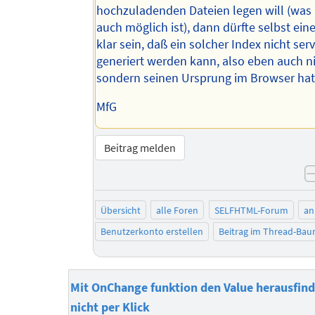
hochzuladenden Dateien legen will (was 
auch möglich ist), dann dürfte selbst ei
klar sein, daß ein solcher Index nicht serv
generiert werden kann, also eben auch n
sondern seinen Ursprung im Browser hat
MfG
Beitrag melden
Übersicht
alle Foren
SELFHTML-Forum
an
Benutzerkonto erstellen
Beitrag im Thread-Ba
Mit OnChange funktion den Value herausfin
nicht per Klick