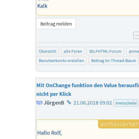
Kalk
Beitrag melden
Übersicht
alle Foren
SELFHTML-Forum
anme
Benutzerkonto erstellen
Beitrag im Thread-Baum
Mit OnChange funktion den Value herausf
nicht per Klick
Homepage
JürgenB
21.06.2018 09:02
menschelei
des
Autors
Hallo Rolf,