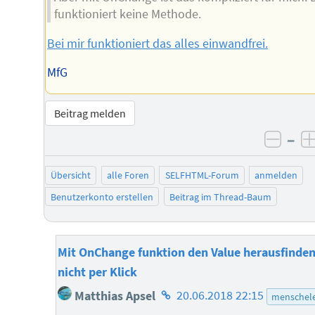
funktioniert keine Methode.
Bei mir funktioniert das alles einwandfrei.
MfG
Beitrag melden
–
negat
Übersicht
alle Foren
SELFHTML-Forum
anmelden
Benutzerkonto erstellen
Beitrag im Thread-Baum
Mit OnChange funktion den Value herausfinde
nicht per Klick
Homepage
Matthias Apsel
20.06.2018 22:15
menschele
des