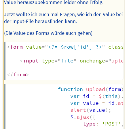
Value herauszubekommen leider ohne Erfolg.
Jetzt wollte ich euch mal Fragen, wie ich den Value bei
der Input-File herausfinden kann.
(Die Value des Forms würde auch gehen)
<
form
value
=
"
<?= $row['id'] ?>
"
class
=
<
input
type
=
"
file
"
onchange
=
"
uploa
</
form
>
function
upload
(
form
)
var
 id 
=
$
(
this
)
.
v
var
 value 
=
 id
.
att
alert
(
value
)
;
					$
.
ajax
(
{
type
:
'POST'
,