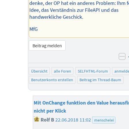
denke, der OP hat ein anderes Problem: Ihm f
Idee, das Verständnis zur FileAPI und das
handwerkliche Geschick.
MfG
Beitrag melden
ne
Übersicht
alle Foren
SELFHTML-Forum
anmeld
Benutzerkonto erstellen
Beitrag im Thread-Baum
Mit OnChange funktion den Value herausf
nicht per Klick
Rolf B
22.06.2018 11:02
menschelei