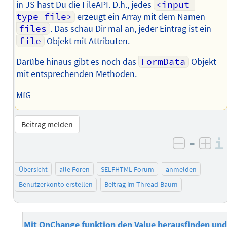
in JS hast Du die FileAPI. D.h., jedes
<input 
type=file>
erzeugt ein Array mit dem Namen
files
. Das schau Dir mal an, jeder Eintrag ist ein
file
Objekt mit Attributen.
Darübe hinaus gibt es noch das
FormData
Objekt
mit entsprechenden Methoden.
MfG
Beitrag melden
–
negativ 
posi
Übersicht
alle Foren
SELFHTML-Forum
anmelden
Benutzerkonto erstellen
Beitrag im Thread-Baum
Mit OnChange funktion den Value herausfinden und