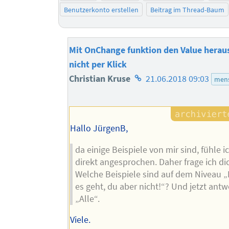
Benutzerkonto erstellen
Beitrag im Thread-Baum
Mit OnChange funktion den Value herau
nicht per Klick
Homepage
Christian Kruse
21.06.2018 09:03
mens
des
Autors
Hallo JürgenB,
da einige Beispiele von mir sind, fühle i
direkt angesprochen. Daher frage ich dic
Welche Beispiele sind auf dem Niveau „
es geht, du aber nicht!“? Und jetzt antw
„Alle“.
Viele.