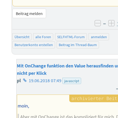
Beitrag melden
–
negati
po
Übersicht
alle Foren
SELFHTML-Forum
anmelden
Benutzerkonto erstellen
Beitrag im Thread-Baum
Mit OnChange funktion den Value herausfinden 
nicht per Klick
Homepage
pl
19.06.2018 07:49
javascript
des
Autors
moin,
Aber mit OnChange ist das kompliziert für mich. 