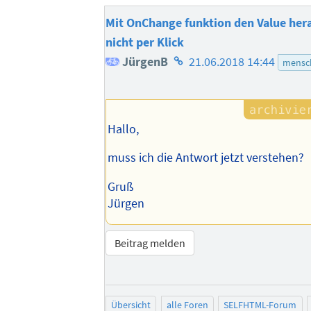
Mit OnChange funktion den Value her
nicht per Klick
Homepage
JürgenB
21.06.2018 14:44
mensch
des
Autors
Hallo,
muss ich die Antwort jetzt verstehen?
Gruß
Jürgen
Beitrag melden
Übersicht
alle Foren
SELFHTML-Forum