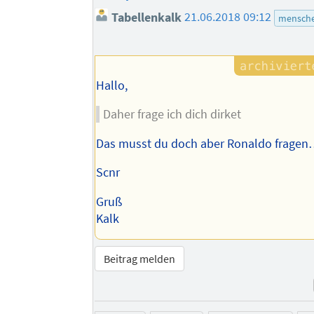
Tabellenkalk
21.06.2018 09:12
mensche
Hallo,
Daher frage ich dich dirket
Das musst du doch aber Ronaldo frage
Scnr
Gruß
Kalk
Beitrag melden