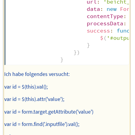
url
:
'beicht_c
data
:
new
Form
contentType
:
f
processData
:
f
success
:
funct
$
(
'#output
}
}
)
}
Ich habe folgendes versucht:
var id = $(this).val();
var id = $(this).attr('value');
var id = form.target.getAttribute('value')
var id = form.find('.inputfile').val();