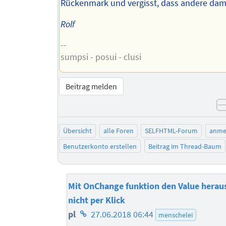
Rückenmark und vergisst, dass andere dam
Rolf
--
sumpsi - posui - clusi
Beitrag melden
Übersicht
alle Foren
SELFHTML-Forum
anme
Benutzerkonto erstellen
Beitrag im Thread-Baum
Mit OnChange funktion den Value herau
nicht per Klick
Homepage
pl
27.06.2018 06:44
menschelei