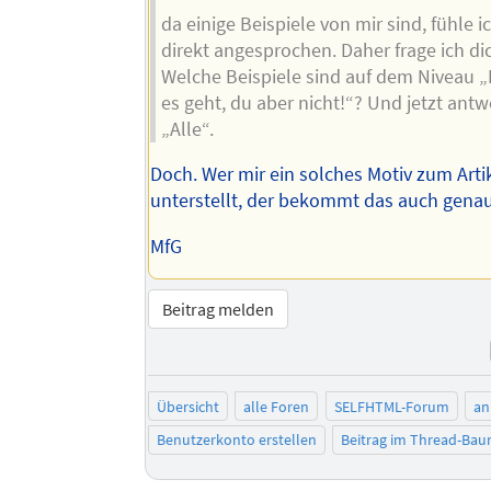
da einige Beispiele von mir sind, fühle i
direkt angesprochen. Daher frage ich dic
Welche Beispiele sind auf dem Niveau „
es geht, du aber nicht!“? Und jetzt antw
„Alle“.
Doch. Wer mir ein solches Motiv zum Arti
unterstellt, der bekommt das auch gena
MfG
Beitrag melden
Übersicht
alle Foren
SELFHTML-Forum
an
Benutzerkonto erstellen
Beitrag im Thread-Ba