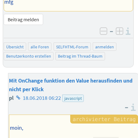
mfg
Beitrag melden
–
I
negativ be
posit
Übersicht
alle Foren
SELFHTML-Forum
anmelden
Benutzerkonto erstellen
Beitrag im Thread-Baum
Mit OnChange funktion den Value herausfinden und
nicht per Klick
Homepage
pl
18.06.2018 06:22
javascript
–
des
Autors
moin,