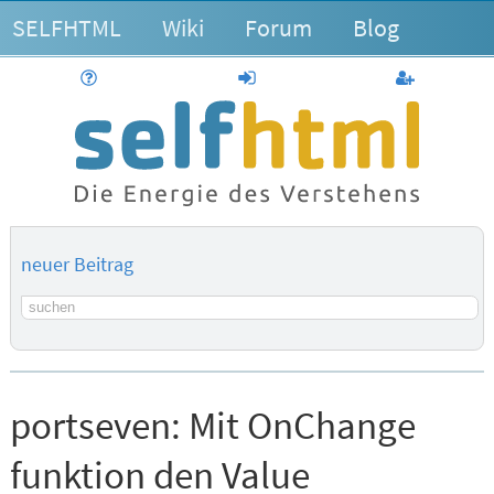
SELFHTML
Wiki
Forum
Blog
Hilfe
anmelden
Benutzerk
neuer Beitrag
Suchbegriff
portseven:
Mit OnChange
funktion den Value