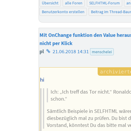
Übersicht
alle Foren
SELFHTML-Forum
an
Benutzerkonto erstellen
Beitrag im Thread-Ba
Mit OnChange funktion den Value herau
nicht per Klick
Homepage
pl
21.06.2018 14:31
menschelei
des
Autors
hi
Ich: „Ich treff das Tor nicht.“ Ronald
schon.“
Sämtlich Beispiele in SELFHTML wäre
diesbezüglich mal zu prüfen. Du bist 
Vorstand, könntest Du das bitte mal v