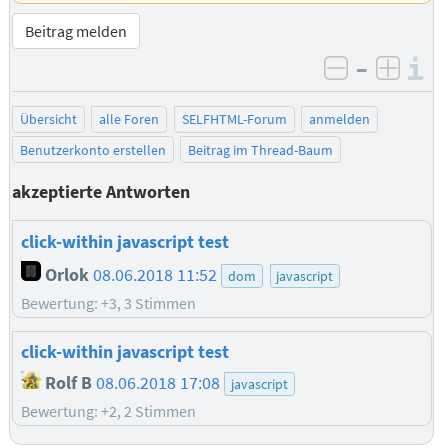
Beitrag melden
–
I
negativ be
posit
Übersicht
alle Foren
SELFHTML-Forum
anmelden
Benutzerkonto erstellen
Beitrag im Thread-Baum
akzeptierte Antworten
click-within javascript test
Orlok
08.06.2018 11:52
dom
javascript
Bewertung: +3, 3 Stimmen
click-within javascript test
Rolf B
08.06.2018 17:08
javascript
Bewertung: +2, 2 Stimmen