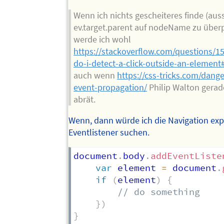
Wenn ich nichts gescheiteres finde (auss
ev.target.parent auf nodeName zu über
werde ich wohl
https://stackoverflow.com/questions/
do-i-detect-a-click-outside-an-element
auch wenn
https://css-tricks.com/dang
event-propagation/
Philip Walton gera
abrät.
Wenn, dann würde ich die Navigation expl
Eventlistener suchen.
document
.
body
.
addEventListe
var
 element 
=
 document
.
if
(
element
)
{
// do something
}
)
}