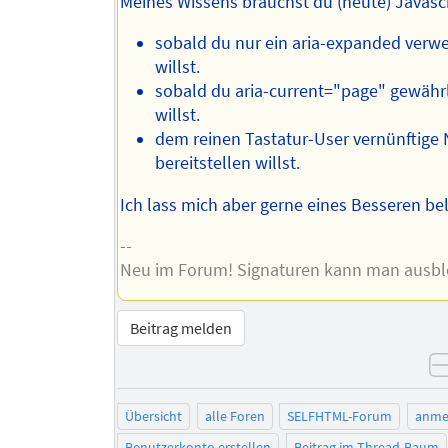
Meines Wissens brauchst du (heute) Javasc
sobald du nur ein aria-expanded ver
willst.
sobald du aria-current="page" gewähr
willst.
dem reinen Tastatur-User vernünftige 
bereitstellen willst.
Ich lass mich aber gerne eines Besseren be
--
Neu im Forum! Signaturen kann man ausb
Beitrag melden
Übersicht
alle Foren
SELFHTML-Forum
anme
Benutzerkonto erstellen
Beitrag im Thread-Baum