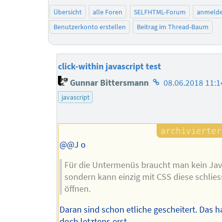
Übersicht
alle Foren
SELFHTML-Forum
anmeld
Benutzerkonto erstellen
Beitrag im Thread-Baum
click-within javascript test
Homepage
Gunnar Bittersmann
08.06.2018 11:1
des
javascript
Autors
@@J o
Für die Untermenüs braucht man kein Java
sondern kann einzig mit CSS diese schlie
öffnen.
Daran sind schon etliche gescheitert. Das h
doch letztens erst.