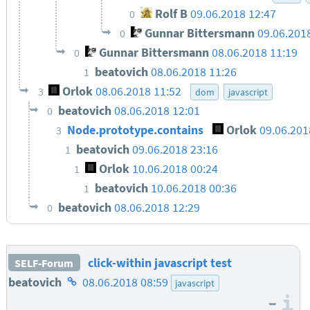
Rolf B
09.06.2018 12:47
0
Gunnar Bittersmann
09.06.201
0
Gunnar Bittersmann
08.06.2018 11:19
0
beatovich
08.06.2018 11:26
1
Orlok
08.06.2018 11:52
3
dom
javascript
beatovich
08.06.2018 12:01
0
Node.prototype.contains
Orlok
09.06.201
3
beatovich
09.06.2018 23:16
1
Orlok
10.06.2018 00:24
1
beatovich
10.06.2018 00:36
1
beatovich
08.06.2018 12:29
0
click-within javascript test
SELF-Forum
Homepage
beatovich
08.06.2018 08:59
javascript
–
des
I