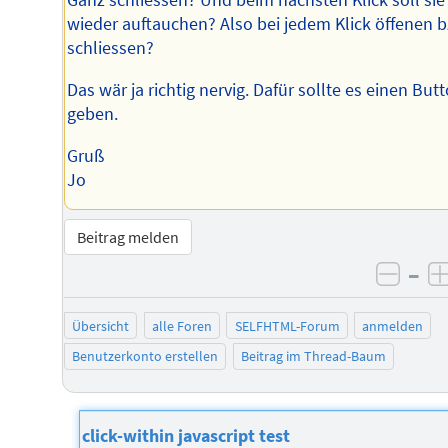
Ganz schliessen? Und beim nächsten Klick soll sie
wieder auftauchen? Also bei jedem Klick öffenen b
schliessen?
Das wär ja richtig nervig. Dafür sollte es einen But
geben.
Gruß
Jo
Beitrag melden
–
negat
Übersicht
alle Foren
SELFHTML-Forum
anmelden
Benutzerkonto erstellen
Beitrag im Thread-Baum
click-within javascript test