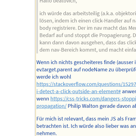
Hallo beatovich,
ich würde das arbeitsteilig (a.k.a. objektori
lösen, indem ich einen click-Handler auf 
body registriere. Der im nav macht das Me
Bedarf auf und stoppt die Propagierung. 
kann dann davon ausgehen, dass das click
dem nav-Bereich kommt, und macht einfa
Wenn ich nichts gescheiteres finde (ausser i
ev.target.parent auf nodeName zu überprü
werde ich wohl
https://stackoverflow.com/questions/1529
i-detect-a-click-outside-an-element#
anwen
wenn
https://css-tricks.com/dangers-stopp
propagation/
Philip Walton gerade davon ab
Für mich ist relevant, dass mein JS als Fr
betrachten ist. Ich würde also lieber was a
nehmen.