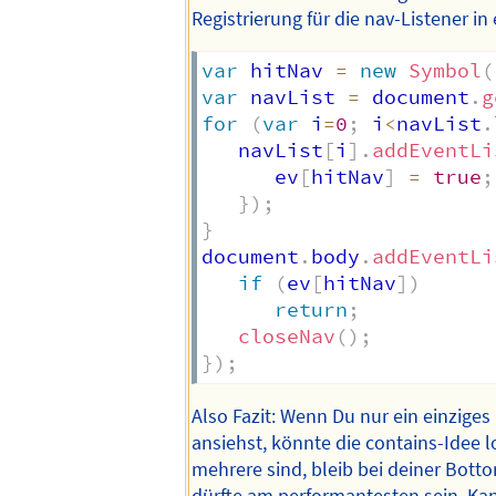
Registrierung für die nav-Listener in 
var
 hitNav 
=
new
Symbol
(
var
 navList 
=
 document
.
g
for
(
var
 i
=
0
;
 i
<
navList
.
   navList
[
i
]
.
addEventLi
      ev
[
hitNav
]
=
true
;
}
)
;
}
document
.
body
.
addEventLi
if
(
ev
[
hitNav
]
)
return
;
closeNav
(
)
;
}
)
;
Also Fazit: Wenn Du nur ein einziges
ansiehst, könnte die contains-Idee 
mehrere sind, bleib bei deiner Bott