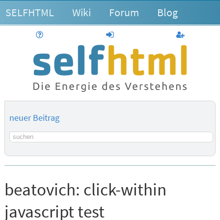
SELFHTML
Wiki
Forum
Blog
Hilfe
anmelden
Benutzerk
neuer Beitrag
Suchbegriff
beatovich:
click-within
javascript test