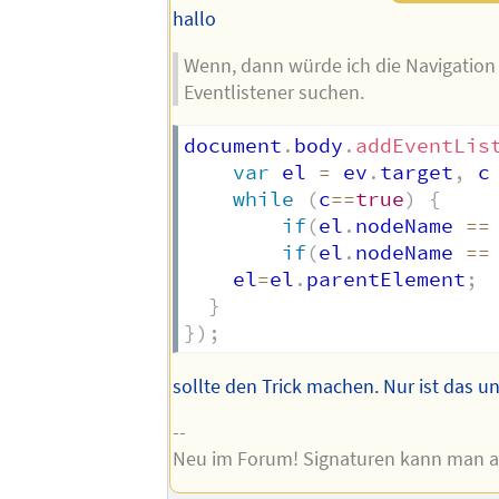
hallo
Wenn, dann würde ich die Navigation 
Eventlistener suchen.
document
.
body
.
addEventLis
var
 el 
=
 ev
.
target
,
 c
while
(
c
==
true
)
{
if
(
el
.
nodeName 
==
if
(
el
.
nodeName 
==
    el
=
el
.
parentElement
;
}
}
)
;
sollte den Trick machen. Nur ist das un
--
Neu im Forum! Signaturen kann man 