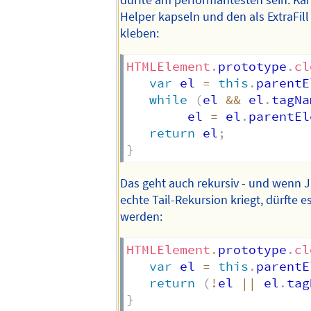
dürfte am performantesten sein. Kann
Helper kapseln und den als ExtraFi
kleben:
HTMLElement
.
prototype
.
cl
var
 el 
=
this
.
parentE
while
(
el 
&&
 el
.
tagNa
        el 
=
 el
.
parentEl
return
 el
;
}
Das geht auch rekursiv - und wenn J
echte Tail-Rekursion kriegt, dürfte es
werden:
HTMLElement
.
prototype
.
cl
var
 el 
=
this
.
parentE
return
(
!
el 
||
 el
.
tag
}