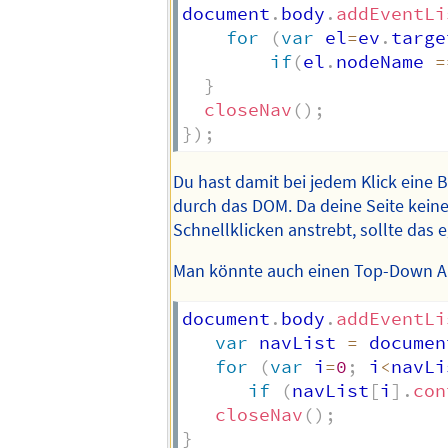
document
.
body
.
addEventLi
for
(
var
 el
=
ev
.
targe
if
(
el
.
nodeName 
=
}
closeNav
(
)
;
}
)
;
Du hast damit bei jedem Klick eine
durch das DOM. Da deine Seite kein
Schnellklicken anstrebt, sollte das e
Man könnte auch einen Top-Down A
document
.
body
.
addEventLi
var
 navList 
=
 documen
for
(
var
 i
=
0
;
 i
<
navLi
if
(
navList
[
i
]
.
con
closeNav
(
)
;
}