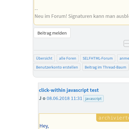
--
Neu im Forum! Signaturen kann man ausb
Beitrag melden
Übersicht
alle Foren
SELFHTML-Forum
anme
Benutzerkonto erstellen
Beitrag im Thread-Baum
click-within javascript test
J o
08.06.2018 11:31
javascript
Hey,