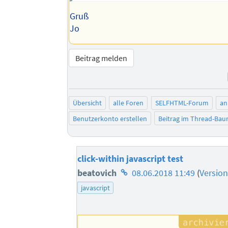
Gruß
Jo
Beitrag melden
Übersicht
alle Foren
SELFHTML-Forum
an
Benutzerkonto erstellen
Beitrag im Thread-Ba
click-within javascript test
Homepage
beatovich
08.06.2018 11:49
(
Versio
des
javascript
Autors