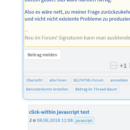
Also es wäre nett, zu meiner Frage zurückzukeh
und nicht nicht existente Probleme zu produzie
--
Neu im Forum! Signaturen kann man ausblende
Beitrag melden
+1
negat
Übersicht
alle Foren
SELFHTML-Forum
anmelden
Benutzerkonto erstellen
Beitrag im Thread-Baum
click-within javascript test
J o
08.06.2018 11:08
javascript