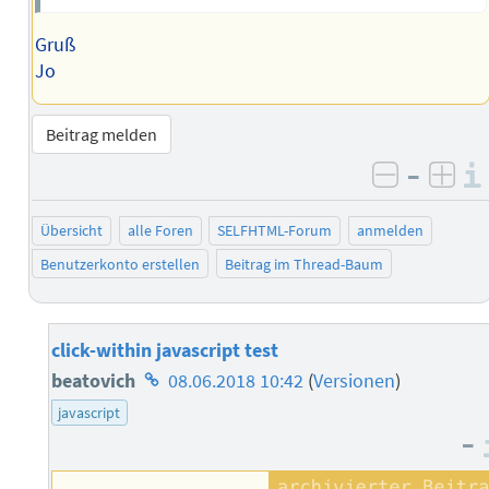
Gruß
Jo
Beitrag melden
–
negativ 
posi
Übersicht
alle Foren
SELFHTML-Forum
anmelden
Benutzerkonto erstellen
Beitrag im Thread-Baum
click-within javascript test
Homepage
beatovich
08.06.2018 10:42
(
Versionen
)
des
javascript
–
Autors