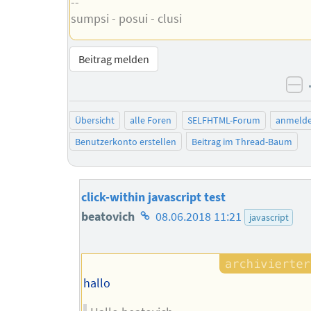
--
sumpsi - posui - clusi
Beitrag melden
ne
Übersicht
alle Foren
SELFHTML-Forum
anmeld
Benutzerkonto erstellen
Beitrag im Thread-Baum
click-within javascript test
Homepage
beatovich
08.06.2018 11:21
javascript
des
Autors
hallo