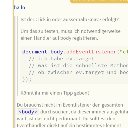
hallo
Ist der Click in oder ausserhalb <nav> erfolgt?
Um das zu testen, muss ich notwendigerweise
einen Handler auf body registrieren.
document
.
body
.
addEventListener
(
"c
// ich habe ev.target
// was ist die schnellste Metho
// ob zwischen ev.target und bo
}
)
;
Könnt ihr mir einen Tipp geben?
Du brauchst nicht im Eventlistener den gesamten
<body>
durchsuchen, da dieser immer ausgeführ
wird, ist das nicht performant. Du solltest den
Eventhandler direkt auf ein bestimmtes Element