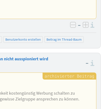
–
Info
negativ bewer
positiv b
Benutzerkonto erstellen
Beitrag im Thread-Baum
n nicht ausspioniert wird
–
Info
chkeit kostengünstig Werbung schalten zu
e gewisse Zielgruppe ansprechen zu können.