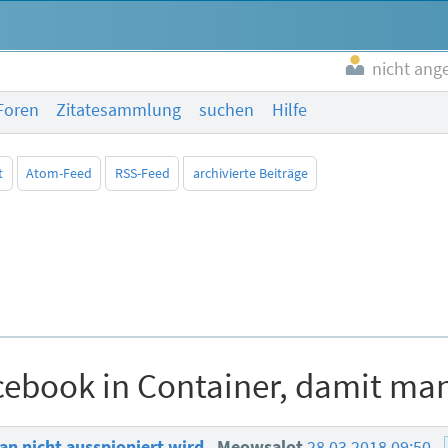
nicht ang
Foren
Zitatesammlung
suchen
Hilfe
t
Atom-Feed
RSS-Feed
archivierte Beiträge
cebook in Container, damit man
an nicht ausspioniert wird
Meowsalot
28.03.2018 09:50