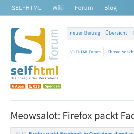
SELFHTML
Wiki
Forum
Blog
neuer Beitrag
Übersicht
SELFHTML-Forum
Thread-Ansich
Meowsalot:
Firefox packt Fa
Firefox packt Facebook in Container, damit m
0
16