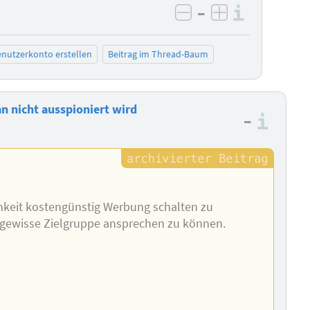
–
Informa
negativ bewerten
positiv bewe
nutzerkonto erstellen
Beitrag im Thread-Baum
n nicht ausspioniert wird
–
Info
chkeit kostengünstig Werbung schalten zu
e gewisse Zielgruppe ansprechen zu können.