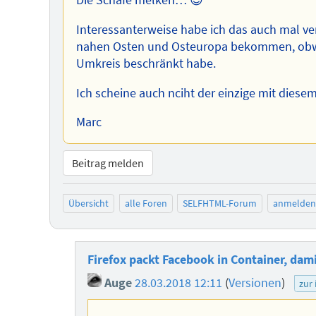
Die Schafe melken… 😉
Interessanterweise habe ich das auch mal v
nahen Osten und Osteuropa bekommen, obwoh
Umkreis beschränkt habe.
Ich scheine auch nciht der einzige mit diese
Marc
Beitrag melden
Übersicht
alle Foren
SELFHTML-Forum
anmelden
Firefox packt Facebook in Container, dam
Auge
28.03.2018 12:11
(
Versionen
)
zur 