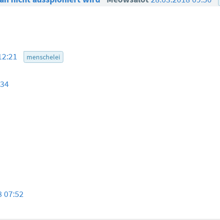
12:21
menschelei
:34
8
8 07:52