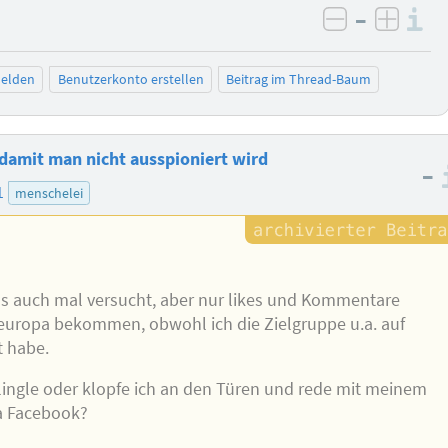
–
I
negativ be
posit
elden
Benutzerkonto erstellen
Beitrag im Thread-Baum
 damit man nicht ausspioniert wird
–
1
menschelei
as auch mal versucht, aber nur likes und Kommentare
uropa bekommen, obwohl ich die Zielgruppe u.a. auf
 habe.
ingle oder klopfe ich an den Türen und rede mit meinem
da Facebook?