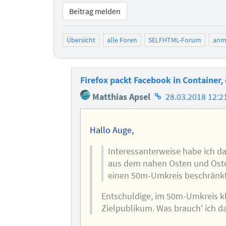
Beitrag melden
Übersicht
alle Foren
SELFHTML-Forum
anm
Firefox packt Facebook in Container,
Homepage
Matthias Apsel
28.03.2018 12:2
des
Autors
Hallo Auge,
Interessanterweise habe ich d
aus dem nahen Osten und Oste
einen 50m-Umkreis beschränkt
Entschuldige, im 50m-Umkreis kl
Zielpublikum. Was brauch' ich 