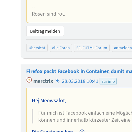
--
Rosen sind rot.
Beitrag melden
Übersicht
alle Foren
SELFHTML-Forum
anmelden
Firefox packt Facebook in Container, damit ma
Homepage
marctrix
28.03.2018 10:41
zur info
des
Autors
Hej Meowsalot,
Für mich ist Facebook einfach eine Mögli
können und innerhalb kürzester Zeit ein