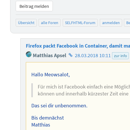
Beitrag melden
Übersicht
alle Foren
SELFHTML-Forum
anmelden
Be
Firefox packt Facebook in Container, damit ma
Homepage
Matthias Apsel
28.03.2018 10:11
zur info
des
Autors
Hallo Meowsalot,
Für mich ist Facebook einfach eine Mögli
können und innerhalb kürzester Zeit ein
Das sei dir unbenommen.
Bis demnächst
Matthias