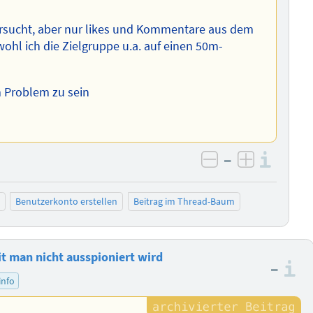
ersucht, aber nur likes und Kommentare aus dem
l ich die Zielgruppe u.a. auf einen 50m-
m Problem zu sein
–
Info
negativ bewer
positiv b
Benutzerkonto erstellen
Beitrag im Thread-Baum
it man nicht ausspioniert wird
–
I
info