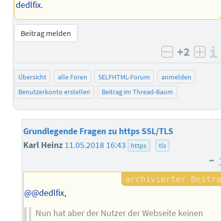
dedlfix.
Beitrag melden
+2
negativ b
posi
Übersicht
alle Foren
SELFHTML-Forum
anmelden
Benutzerkonto erstellen
Beitrag im Thread-Baum
Grundlegende Fragen zu https SSL/TLS
Karl Heinz
11.05.2018 16:43
https
tls
–
@@dedlfix,
Nun hat aber der Nutzer der Webseite keinen