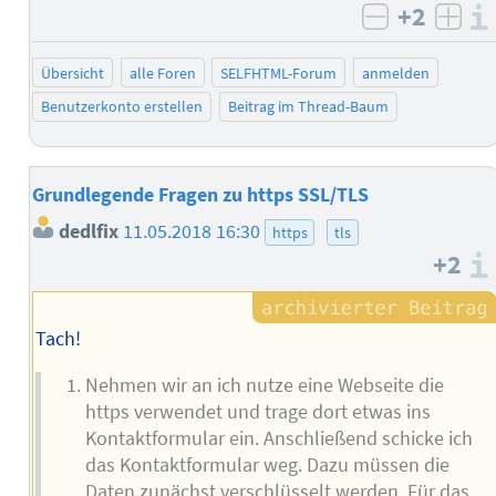
+2
negativ b
posi
Übersicht
alle Foren
SELFHTML-Forum
anmelden
Benutzerkonto erstellen
Beitrag im Thread-Baum
Grundlegende Fragen zu https SSL/TLS
dedlfix
11.05.2018 16:30
https
tls
+2
Tach!
Nehmen wir an ich nutze eine Webseite die
https verwendet und trage dort etwas ins
Kontaktformular ein. Anschließend schicke ich
das Kontaktformular weg. Dazu müssen die
Daten zunächst verschlüsselt werden. Für das