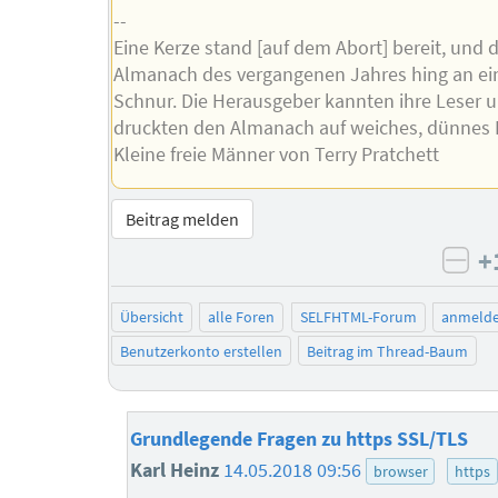
--
Eine Kerze stand [auf dem Abort] bereit, und 
Almanach des vergangenen Jahres hing an ei
Schnur. Die Herausgeber kannten ihre Leser 
druckten den Almanach auf weiches, dünnes P
Kleine freie Männer von Terry Pratchett
Beitrag melden
+
neg
Übersicht
alle Foren
SELFHTML-Forum
anmeld
Benutzerkonto erstellen
Beitrag im Thread-Baum
Grundlegende Fragen zu https SSL/TLS
Karl Heinz
14.05.2018 09:56
browser
https