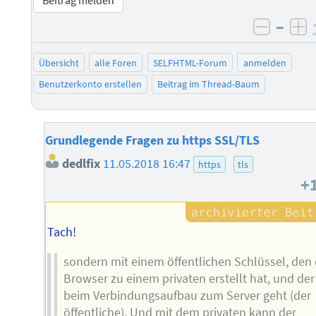
Beitrag melden
–
negati
po
Übersicht
alle Foren
SELFHTML-Forum
anmelden
Benutzerkonto erstellen
Beitrag im Thread-Baum
Grundlegende Fragen zu https SSL/TLS
dedlfix
11.05.2018 16:47
https
tls
+
Tach!
sondern mit einem öffentlichen Schlüssel, den 
Browser zu einem privaten erstellt hat, und der
beim Verbindungsaufbau zum Server geht (der
öffentliche). Und mit dem privaten kann der