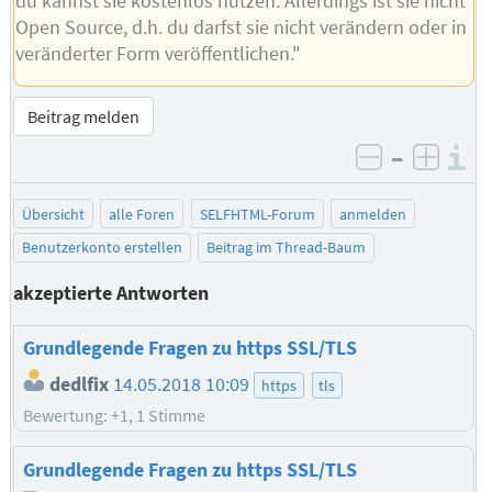
du kannst sie kostenlos nutzen. Allerdings ist sie nicht
Open Source, d.h. du darfst sie nicht verändern oder in
veränderter Form veröffentlichen."
Beitrag melden
–
I
negativ be
posit
Übersicht
alle Foren
SELFHTML-Forum
anmelden
Benutzerkonto erstellen
Beitrag im Thread-Baum
akzeptierte Antworten
Grundlegende Fragen zu https SSL/TLS
dedlfix
14.05.2018 10:09
https
tls
Bewertung: +1, 1 Stimme
Grundlegende Fragen zu https SSL/TLS