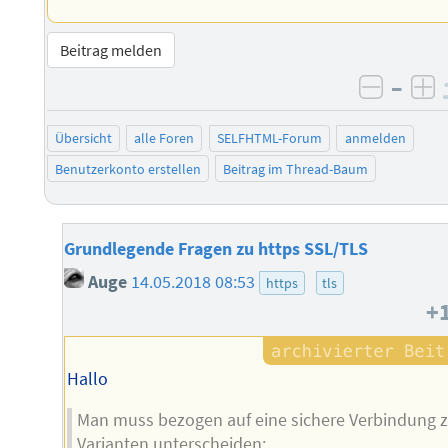
Beitrag melden
–
negati
po
Übersicht
alle Foren
SELFHTML-Forum
anmelden
Benutzerkonto erstellen
Beitrag im Thread-Baum
Grundlegende Fragen zu https SSL/TLS
Auge
14.05.2018 08:53
https
tls
+
Hallo
Man muss bezogen auf eine sichere Verbindung 
Varianten unterscheiden: