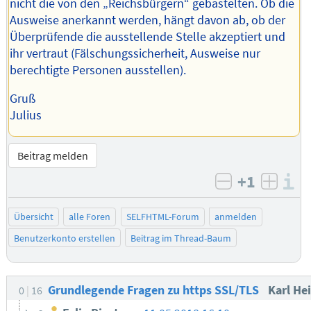
nicht die von den „Reichsbürgern“ gebastelten. Ob die
Ausweise anerkannt werden, hängt davon ab, ob der
Überprüfende die ausstellende Stelle akzeptiert und
ihr vertraut (Fälschungssicherheit, Ausweise nur
berechtigte Personen ausstellen).
Gruß
Julius
Beitrag melden
+1
I
negativ bew
posit
Übersicht
alle Foren
SELFHTML-Forum
anmelden
Benutzerkonto erstellen
Beitrag im Thread-Baum
Grundlegende Fragen zu https SSL/TLS
Karl He
0
16