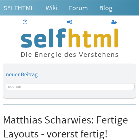
SELFHTML
Wiki
Forum
Blog
Hilfe
anmelden
Benutzerk
neuer Beitrag
Suchbegriff
Matthias Scharwies:
Fertige
Layouts - vorerst fertig!