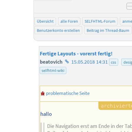
Übersicht
alle Foren
SELFHTML-Forum
anme
Benutzerkonto erstellen
Beitrag im Thread-Baum
Fertige Layouts - vorerst fertig!
Homepage
beatovich
15.05.2018 14:31
css
desi
des
selfhtml-wiki
Autors
problematische Seite
hallo
Die Navigation erst am Ende in der Ta