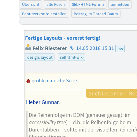
Übersicht
alle Foren
SELFHTML-Forum
anmelden
Benutzerkonto erstellen
Beitrag im Thread-Baum
Fertige Layouts - vorerst fertig!
Homepage
Felix Riesterer
14.05.2018 15:31
css
des
design/layout
selfhtml-wiki
Autors
problematische Seite
Lieber Gunnar,
Die Reihenfolge im DOM (genauer gesagt: im
accessibility tree
) – d.h. die Reihenfolge beim
Durchtabben – sollte mit der visuellen Reihenf
übereinstimmen.