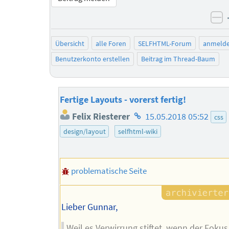
ne
Übersicht
alle Foren
SELFHTML-Forum
anmeld
Benutzerkonto erstellen
Beitrag im Thread-Baum
Fertige Layouts - vorerst fertig!
Homepage
Felix Riesterer
15.05.2018 05:52
css
des
design/layout
selfhtml-wiki
Autors
problematische Seite
Lieber Gunnar,
Weil es Verwirrung stiftet, wenn der Fokus