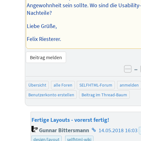
Angewohnheit sein sollte. Wo sind die Usability-
Nachteile?
Liebe Grüße,
Felix Riesterer.
Beitrag melden
–
neg
Übersicht
alle Foren
SELFHTML-Forum
anmelden
Benutzerkonto erstellen
Beitrag im Thread-Baum
Fertige Layouts - vorerst fertig!
Homepage
Gunnar Bittersmann
14.05.2018 16:03
des
design/layout
selfhtml-wiki