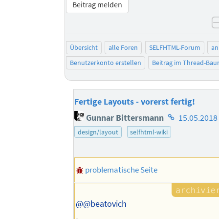
Beitrag melden
Übersicht
alle Foren
SELFHTML-Forum
an
Benutzerkonto erstellen
Beitrag im Thread-Ba
Fertige Layouts - vorerst fertig!
Homepage
Gunnar Bittersmann
15.05.2018
des
design/layout
selfhtml-wiki
Autors
problematische Seite
@@beatovich