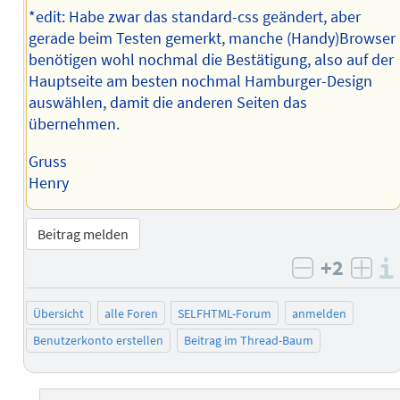
*edit: Habe zwar das standard-css geändert, aber
gerade beim Testen gemerkt, manche (Handy)Browser
benötigen wohl nochmal die Bestätigung, also auf der
Hauptseite am besten nochmal Hamburger-Design
auswählen, damit die anderen Seiten das
übernehmen.
Gruss
Henry
Beitrag melden
+2
negativ b
posi
Übersicht
alle Foren
SELFHTML-Forum
anmelden
Benutzerkonto erstellen
Beitrag im Thread-Baum