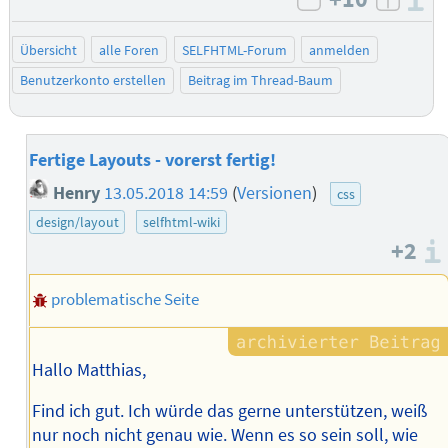
I
negativ bewe
posit
Übersicht
alle Foren
SELFHTML-Forum
anmelden
Benutzerkonto erstellen
Beitrag im Thread-Baum
Fertige Layouts - vorerst fertig!
Henry
13.05.2018 14:59
(
Versionen
)
css
design/layout
selfhtml-wiki
+2
problematische Seite
Hallo Matthias,
Find ich gut. Ich würde das gerne unterstützen, weiß
nur noch nicht genau wie. Wenn es so sein soll, wie