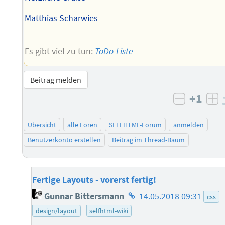
Matthias Scharwies
--
Es gibt viel zu tun:
ToDo-Liste
Beitrag melden
+1
negativ 
po
Übersicht
alle Foren
SELFHTML-Forum
anmelden
Benutzerkonto erstellen
Beitrag im Thread-Baum
Fertige Layouts - vorerst fertig!
Homepage
Gunnar Bittersmann
14.05.2018 09:31
css
des
design/layout
selfhtml-wiki
Autors