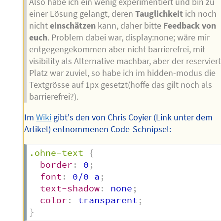
Also habe ich ein wenig experimentiert und bin zu
einer Lösung gelangt, deren
Tauglichkeit
ich noch
nicht
einschätzen
kann, daher bitte
Feedback von
euch
. Problem dabei war, display:none; wäre mir
entgegengekommen aber nicht barrierefrei, mit
visibility als Alternative machbar, aber der reservier
Platz war zuviel, so habe ich im hidden-modus die
Textgrösse auf 1px gesetzt(hoffe das gilt noch als
barrierefrei?).
Im
Wiki
gibt's den von Chris Coyier (Link unter dem
Artikel) entnommenen Code-Schnipsel:
.ohne-text
{
border
:
 0
;
font
:
 0/0 a
;
text-shadow
:
 none
;
color
:
 transparent
;
}