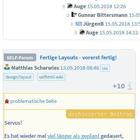
Auge
15.05.2018 12:26
0
Gunnar Bittersmann
15.0
0
JürgenB
15.05.2018 13:
0
Auge
15.05.2018 14:12
0
Fertige Layouts - vorerst fertig!
SELF-Forum
Matthias Scharwies
13.05.2018 08:46
css
design/layout
selfhtml-wiki
+10
I
problematische Seite
Servus!
Es hat wieder mal
viel länger als geplant
gedauert,