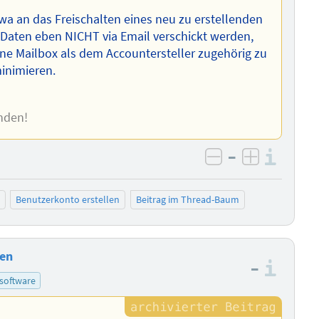
twa an das Freischalten eines neu zu erstellenden
Daten eben NICHT via Email verschickt werden,
ine Mailbox als dem Accountersteller zugehörig zu
minimieren.
nden!
–
Info
negativ bewer
positiv b
Benutzerkonto erstellen
Beitrag im Thread-Baum
ren
–
Info
software