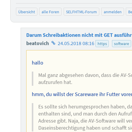
Übersicht
alle Foren
SELFHTML-Forum
anmelden
Be
Darum Schreibaktionen nicht mit GET ausfüh
Homepage
beatovich
24.05.2018 08:16
https
software
des
Autors
hallo
Mal ganz abgesehen davon, dass die AV-So
aufzurufen hat.
hmm, du willst der Scareware ihr Futter vore
Es sollte sich herumgesprochen haben, das
enthalten sind, und man durch den Aufruf 
Adresse gibt. Naja, die AV-Software will v
Daseinsberechtigung haben und schafft sie