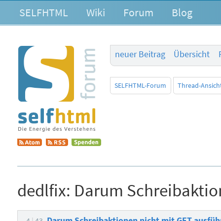
SELFHTML
Wiki
Forum
Blog
neuer Beitrag
Übersicht
SELFHTML-Forum
Thread-Ansich
dedlfix:
Darum Schreibaktio
Darum Schreibaktionen nicht mit GET ausfü
4
43