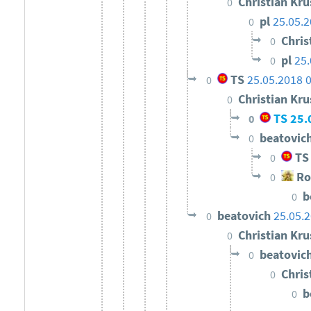
Christian Kr
0
pl
25.05.2
0
Chris
0
pl
25.
0
TS
25.05.2018 
0
Christian Kr
0
TS
25.
0
beatovic
0
TS
0
Ro
0
b
0
beatovich
25.05.2
0
Christian Kr
0
beatovic
0
Chris
0
b
0