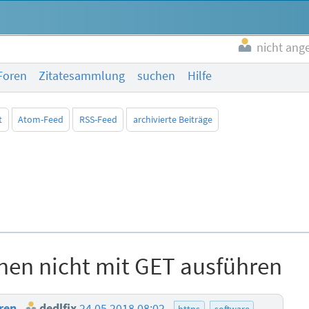
nicht ang
Foren
Zitatesammlung
suchen
Hilfe
t
Atom-Feed
RSS-Feed
archivierte Beiträge
nen nicht mit GET ausführen
hren
dedlfix
24.05.2018 08:02
https
software