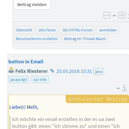
Beitrag melden
–
negati
po
Übersicht
alle Foren
SELFHTML-Forum
anmelden
Benutzerkonto erstellen
Beitrag im Thread-Baum
button in Email
Homepage
Felix Riesterer
25.05.2018 15:31
java
des
javascript
zur info
Autors
–
Liebe(r) Melli,
ich möchte ein email erstellen in der es ua zwei
button gibt. einen "ich stimme zu" und einen "ich