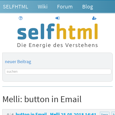
SELFHTML
Wiki
Forum
Blog
Hilfe
anmelden
Benutzerk
neuer Beitrag
Suchbegriff
Melli:
button in Email
button in Email
Melli
25.05.2018 14:41
0
6
java
j