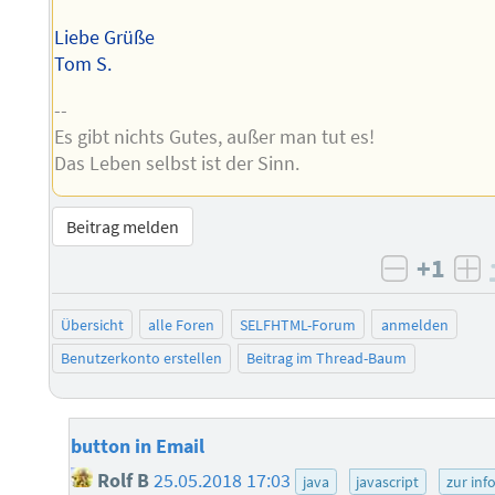
Liebe Grüße
Tom S.
--
Es gibt nichts Gutes, außer man tut es!
Das Leben selbst ist der Sinn.
Beitrag melden
+1
negativ 
po
Übersicht
alle Foren
SELFHTML-Forum
anmelden
Benutzerkonto erstellen
Beitrag im Thread-Baum
button in Email
Rolf B
25.05.2018 17:03
java
javascript
zur inf