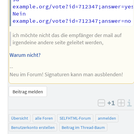
example.org/vote?id=712347;answer=yes
Nein

ich möchte nicht das die empfänger der mail auf
irgendeine andere seite geleitet werden,
Warum nicht?
--
Neu im Forum! Signaturen kann man ausblenden!
Beitrag melden
+1
negativ b
posi
Übersicht
alle Foren
SELFHTML-Forum
anmelden
Benutzerkonto erstellen
Beitrag im Thread-Baum