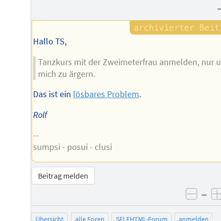
Hallo TS,
Tanzkurs mit der Zweimeterfrau anmelden, nur 
mich zu ärgern.
Das ist ein
lösbares Problem
.
Rolf
--
sumpsi - posui - clusi
Beitrag melden
–
negat
Übersicht
alle Foren
SELFHTML-Forum
anmelden