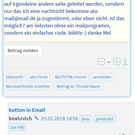
auf irgendeine andere seite geleitet werden, sondern
nur das ich eine nachtricht bekomme ala:
mail@mail.de ja zugestimmt, oder eben nicht. ist das
möglich? am liebsten ohne ein mailprogramm,
sondern ein einfacher code. biiiitte :) danke Mel
Beitrag melden
–
I
negativ be
posit
Übersicht
alle Foren
SELFHTML-Forum
anmelden
Benutzerkonto erstellen
Beitrag im Thread-Baum
button in Email
Homepage
beatovich
25.05.2018 14:56
java
javascript
des
zur info