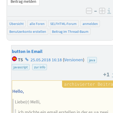
Beitrag melden
–
negativ 
posi
Übersicht
alle Foren
SELFHTML-Forum
anmelden
Benutzerkonto erstellen
Beitrag im Thread-Baum
button in Email
Homepage
TS
25.05.2018 16:18
(
Versionen
)
java
des
javascript
zur info
Autors
+1
Hello,
Liebe(r) Melli,
ich möchte ein email erstellen in der es ua zwei