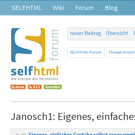
SELFHTML
Wiki
Forum
Blog
neuer Beitrag
Übersicht
SELFHTML-Forum
Thread-Ansich
Janosch1:
Eigenes, einfach
Eigenes, einfaches Captcha selbst programm
0
88