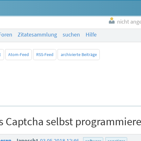
nicht ang
Foren
Zitatesammlung
suchen
Hilfe
t
Atom-Feed
RSS-Feed
archivierte Beiträge
es Captcha selbst programmier
ieren
Janosch1
03.05.2018 12:46
software
sonstiges