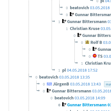
pl
04.
0
beatovich
03.05.2018 
0
Gunnar Bittersma
0
Gunnar Bittersmann
0
1
Christian Kruse
03.05
1
Gunnar Bitter
0
Rolf B
03.0
0
Gunnar
0
TS
03.
0
Christian Kr
1
pl
04.05.2018 17:52
1
beatovich
03.05.2018 13:35
0
JürgenB
03.05.2018 13:43
0
ma
Gunnar Bittersmann
03.05.201
0
beatovich
03.05.2018 14:09
0
Gunnar Bittersmann
0
0