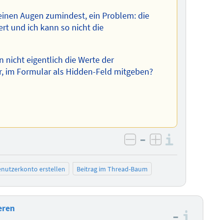
einen Augen zumindest, ein Problem: die
rt und ich kann so nicht die
 nicht eigentlich die Werte der
r, im Formular als Hidden-Feld mitgeben?
–
Informa
negativ bewerten
positiv bewe
nutzerkonto erstellen
Beitrag im Thread-Baum
eren
–
Info