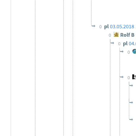
pl
03.05.2018 
0
Rolf B
0
pl
04.
0
0
0