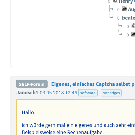
Henry
0
Au
0
beat
0
0
0
Eigenes, einfaches Captcha selbst
SELF-Forum
Janosch1
03.05.2018 12:46
software
sonstiges
Hallo,
ich würde gern mal ein eigenes und auch sehr ei
Beispielsweise eine Rechenaufgabe.