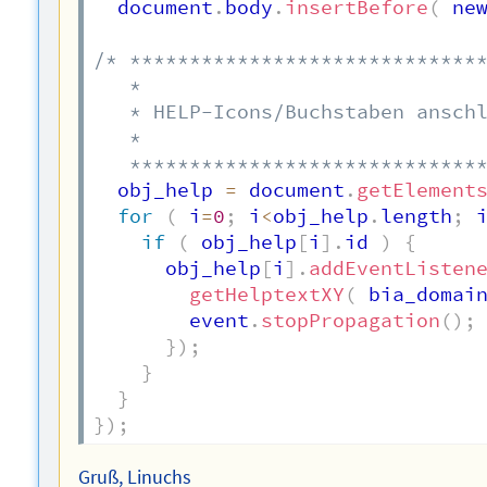
  document
.
body
.
insertBefore
(
 ne
/* ******************************
   *

   * HELP-Icons/Buchstaben anschl
   *

   *****************************
  obj_help 
=
 document
.
getElement
for
(
 i
=
0
;
 i
<
obj_help
.
length
;
 
if
(
 obj_help
[
i
]
.
id 
)
{
      obj_help
[
i
]
.
addEventListen
getHelptextXY
(
 bia_domai
        event
.
stopPropagation
(
)
;
}
)
;
}
}
}
)
;
Gruß, Linuchs