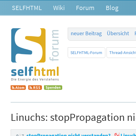
SELFHTML
Wiki
Forum
Blog
neuer Beitrag
Übersicht
SELFHTML-Forum
Thread-Ansich
Linuchs:
stopPropagation ni
stopPropagation nicht verstanden?
Linuch
0
7