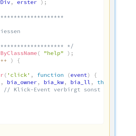
wDiv
,
 erster 
)
;
*******************

iessen

******************** */
sByClassName
(
"help"
)
;
i
++
)
{
er
(
'click'
,
function
(
event
)
{
n
,
 bia_owner
,
 bia_kw
,
 bia_ll
,
this
.
id
,
 bi
// Klick-Event verbirgt sonst den helpt