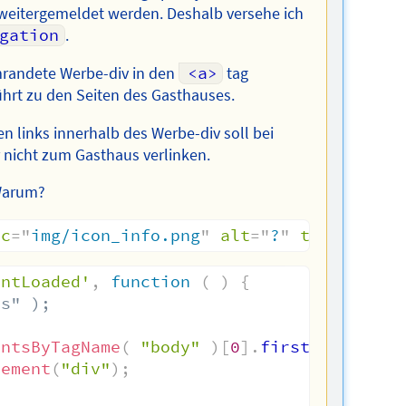
 weitergemeldet werden. Deshalb versehe ich
gation
.
mrandete Werbe-div in den
<a>
tag
ührt zu den Seiten des Gasthauses.
n links innerhalb des Werbe-div soll bei
r nicht zum Gasthaus verlinken.
 Warum?
rc
=
"
img/icon_info.png
"
alt
=
"
?
"
title
=
"
Inf
entLoaded'
,
function
(
)
{
js" );
entsByTagName
(
"body"
)
[
0
]
.
firstChild
;
lement
(
"div"
)
;