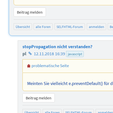
Beitrag melden
Übersicht
alle Foren
SELFHTML-Forum
anmelden
Be
stopPropagation nicht verstanden?
Homepage
pl
12.11.2018 16:39
javascript
des
problematische Seite
Autors
Meinten Sie vielleicht e.preventDefault() für
Beitrag melden
Übersicht
alle Foren
SELFHTML-Forum
anmelden