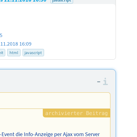
45
.11.2018 16:09
it
html
javascript
–
Informa
k-Event die Info-Anzeige per Ajax vom Server