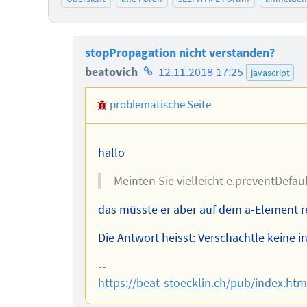
stopPropagation nicht verstanden?
Homepage
beatovich
12.11.2018 17:25
javascript
des
problematische Seite
Autors
hallo
Meinten Sie vielleicht e.preventDefau
das müsste er aber auf dem a-Element reg
Die Antwort heisst: Verschachtle keine i
--
https://beat-stoecklin.ch/pub/index.htm