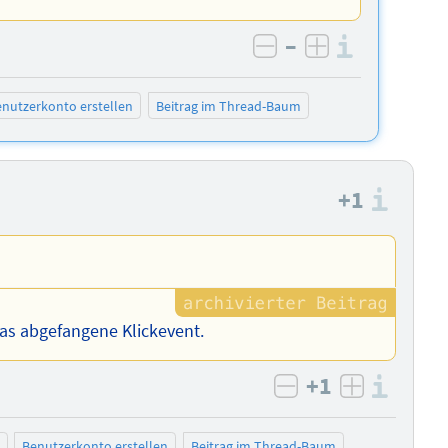
–
Informa
negativ bewerten
positiv bewe
nutzerkonto erstellen
Beitrag im Thread-Baum
+1
Info
 das abgefangene Klickevent.
+1
Info
negativ bewert
positiv b
Benutzerkonto erstellen
Beitrag im Thread-Baum