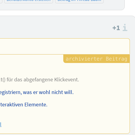
+1
I
lt() für das abgefangene Klickevent.
istriern, was er wohl nicht will.
nteraktiven Elemente.
l