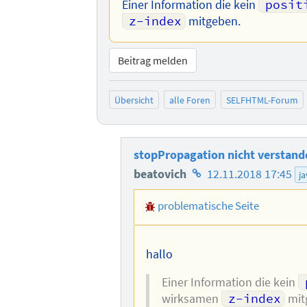
Einer Information die kein
posit
z-index
mitgeben.
Beitrag melden
Übersicht
alle Foren
SELFHTML-Forum
stopPropagation nicht verstand
Homepage
beatovich
12.11.2018 17:45
ja
des
problematische Seite
Autors
hallo
Einer Information die kein
wirksamen
z-index
mit