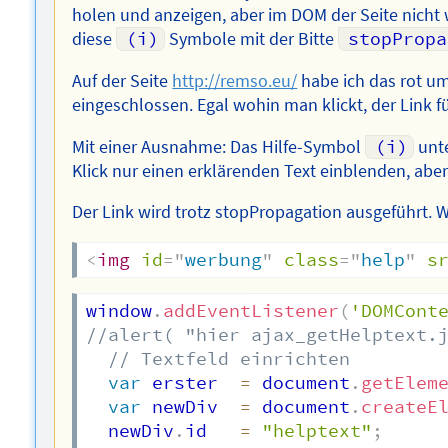
holen und anzeigen, aber im DOM der Seite nicht
diese
(i)
Symbole mit der Bitte
stopPropa
Auf der Seite
http://remso.eu/
habe ich das rot u
eingeschlossen. Egal wohin man klickt, der Link f
Mit einer Ausnahme: Das Hilfe-Symbol
(i)
unte
Klick nur einen erklärenden Text einblenden, abe
Der Link wird trotz stopPropagation ausgeführt.
<
img
id
=
"
werbung
"
class
=
"
help
"
s
window
.
addEventListener
(
'DOMCont
//alert( "hier ajax_getHelptext.
// Textfeld einrichten
var
 erster  
=
 document
.
getElem
var
 newDiv  
=
 document
.
createE
  newDiv
.
id   
=
"helptext"
;