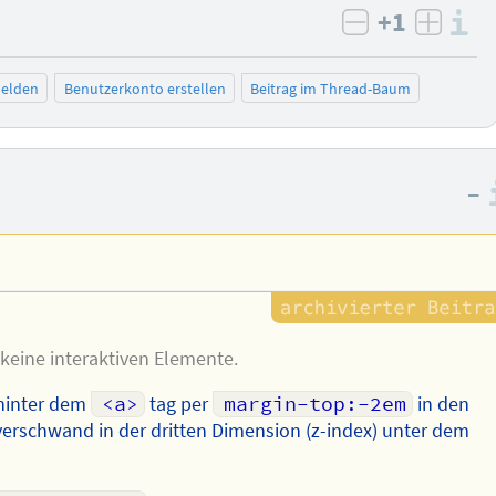
+1
I
negativ bew
posit
elden
Benutzerkonto erstellen
Beitrag im Thread-Baum
–
 keine interaktiven Elemente.
 hinter dem
<a>
tag per
margin-top:-2em
in den
erschwand in der dritten Dimension (z-index) unter dem