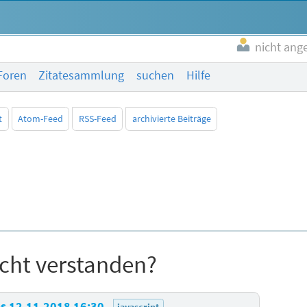
nicht ang
Foren
Zitatesammlung
suchen
Hilfe
t
Atom-Feed
RSS-Feed
archivierte Beiträge
cht verstanden?
s
12.11.2018 16:30
javascript