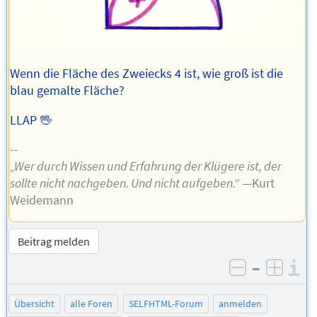
Wenn die Fläche des Zweiecks 4 ist, wie groß ist die
blau gemalte Fläche?
LLAP 🖖
--
„Wer durch Wissen und Erfahrung der Klügere ist, der
sollte nicht nachgeben. Und nicht aufgeben.“
—Kurt
Weidemann
Beitrag melden
–
I
negativ be
posit
Übersicht
alle Foren
SELFHTML-Forum
anmelden