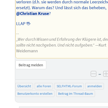
verloren (d.h. sie werden durch normale Leerzeic
ersetzt). Warum das? Und lässt sich das beheben,
@Christian Kruse
?
LLAP 🖖
--
„Wer durch Wissen und Erfahrung der Klügere ist, de
sollte nicht nachgeben. Und nicht aufgeben.“
—Kurt
Weidemann
Beitrag melden
–
negat
Übersicht
alle Foren
SELFHTML-Forum
anmelden
Benutzerkonto erstellen
Beitrag im Thread-Baum