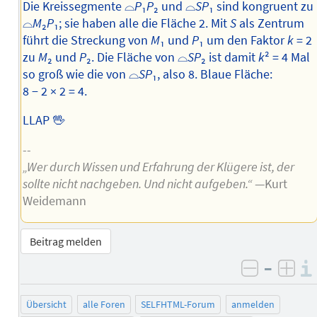
Die Kreissegmente ⌓
P
₁
P
₂ und ⌓
SP
₁ sind kongruent zu
⌓
M
₂
P
₁; sie haben alle die Fläche 2. Mit
S
als Zentrum
führt die Streckung von
M
₁ und
P
₁ um den Faktor
k
= 2
zu
M
₂ und
P
₂. Die Fläche von ⌓
SP
₂ ist damit
k
² = 4 Mal
so groß wie die von ⌓
SP
₁, also 8. Blaue Fläche:
8 − 2 × 2 = 4.
LLAP 🖖
--
„Wer durch Wissen und Erfahrung der Klügere ist, der
sollte nicht nachgeben. Und nicht aufgeben.“
—Kurt
Weidemann
Beitrag melden
–
negativ 
posi
Übersicht
alle Foren
SELFHTML-Forum
anmelden