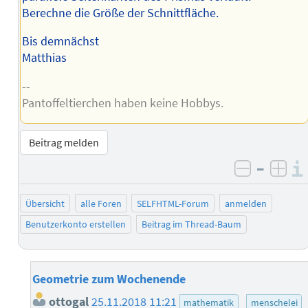
Berechne die Größe der Schnittfläche.
Bis demnächst
Matthias
--
Pantoffeltierchen haben keine Hobbys.
Beitrag melden
–
negativ 
posi
Übersicht
alle Foren
SELFHTML-Forum
anmelden
Benutzerkonto erstellen
Beitrag im Thread-Baum
Geometrie zum Wochenende
ottogal
25.11.2018 11:21
mathematik
menschelei