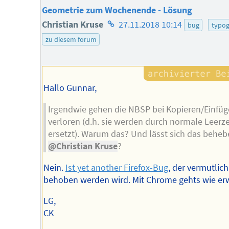
Geometrie zum Wochenende - Lösung
Homepage
Christian Kruse
27.11.2018 10:14
bug
typog
des
zu diesem forum
Autors
Hallo Gunnar,
Irgendwie gehen die NBSP bei Kopieren/Einfü
verloren (d.h. sie werden durch normale Leerz
ersetzt). Warum das? Und lässt sich das beheb
@Christian Kruse
?
Nein.
Ist yet another Firefox-Bug
, der vermutlich
behoben werden wird. Mit Chrome gehts wie erw
LG,
CK