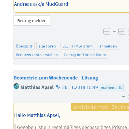
Andreas a/k/a MudGuard
Beitrag melden
–
negati
po
Übersicht
alle Foren
SELFHTML-Forum
anmelden
Benutzerkonto erstellen
Beitrag im Thread-Baum
Geometrie zum Wochenende - Lösung
Homepage
Matthias Apsel
26.11.2018 15:49
mathematik
des
–
Autors
Hallo Matthias Apsel,
Gegeben ist ein regelmäßiges sechsseitiges Prisma