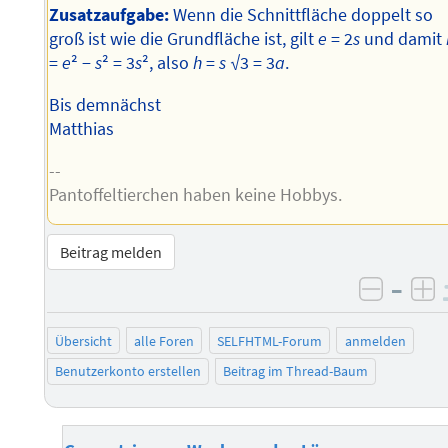
Zusatzaufgabe:
Wenn die Schnittfläche doppelt so
groß ist wie die Grundfläche ist, gilt
e
= 2
s
und damit
=
e
² −
s
² = 3
s
², also
h
=
s
√3 = 3
a
.
Bis demnächst
Matthias
--
Pantoffeltierchen haben keine Hobbys.
Beitrag melden
–
negati
po
Übersicht
alle Foren
SELFHTML-Forum
anmelden
Benutzerkonto erstellen
Beitrag im Thread-Baum