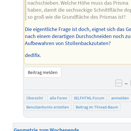
nachschieben. Welche Höhe muss das Prisma
haben, damit die sechseckige Schnittfläche do
so groß wie die Grundfläche des Prismas ist?
Die eigentliche Frage ist doch, eignet sich das G
nach einem derartigen Durchschneiden noch z
Aufbewahren von Stollenbackzutaten?
dedlfix.
Beitrag melden
–
neg
Übersicht
alle Foren
SELFHTML-Forum
anmelden
Benutzerkonto erstellen
Beitrag im Thread-Baum
Geometrie zum Wochenende