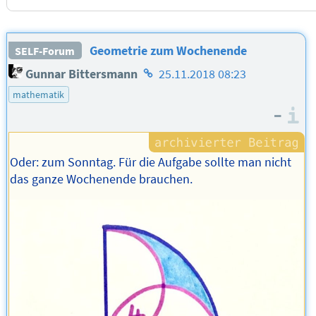
Geometrie zum Wochenende
SELF-Forum
Homepage
Gunnar Bittersmann
25.11.2018 08:23
des
mathematik
Autors
–
I
Oder: zum Sonntag. Für die Aufgabe sollte man nicht
das ganze Wochenende brauchen.