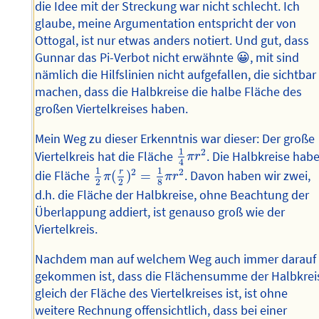
die Idee mit der Streckung war nicht schlecht. Ich
glaube, meine Argumentation entspricht der von
Ottogal, ist nur etwas anders notiert. Und gut, dass
Gunnar das Pi-Verbot nicht erwähnte 😀, mit sind
nämlich die Hilfslinien nicht aufgefallen, die sichtbar
machen, dass die Halbkreise die halbe Fläche des
großen Viertelkreises haben.
Mein Weg zu dieser Erkenntnis war dieser: Der große
1
4
π
r
2
1
2
Viertelkreis hat die Fläche
. Die Halbkreise hab
π
r
4
1
2
π
(
r
2
)
2
=
1
8
π
r
2
1
1
2
2
r
die Fläche
(
)
=
. Davon haben wir zwei,
π
π
r
2
2
8
d.h. die Fläche der Halbkreise, ohne Beachtung der
Überlappung addiert, ist genauso groß wie der
Viertelkreis.
Nachdem man auf welchem Weg auch immer darauf
gekommen ist, dass die Flächensumme der Halbkrei
gleich der Fläche des Viertelkreises ist, ist ohne
weitere Rechnung offensichtlich, dass bei einer