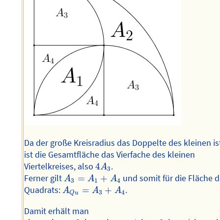
Da der große Kreisradius das Doppelte des kleinen is
ist die Gesamtfläche das Vierfache des kleinen
4
A
3
Viertelkreises, also
4
.
A
3
A
3
=
A
1
+
A
4
Ferner gilt
=
+
und somit für die Fläche d
A
A
A
3
1
4
A
Q
u
=
A
3
+
A
4
Quadrats:
=
+
.
A
A
A
3
4
Q
u
Damit erhält man
A
2
=
A
g
e
s
−
2
A
3
−
A
Q
u
=
4
A
3
−
2
A
3
−
(
A
3
+
A
4
)
=
A
3
−
A
4
=
A
1
.