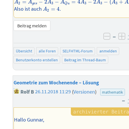
=
−
2
−
=
4
−
2
−
(
+
A
A
A
A
A
A
A
A
2
3
3
3
3
g
e
s
Q
u
A
2
=
4
Also ist auch
=
4
.
A
2
Beitrag melden
–
negati
po
Übersicht
alle Foren
SELFHTML-Forum
anmelden
Benutzerkonto erstellen
Beitrag im Thread-Baum
Geometrie zum Wochenende – Lösung
Rolf B
26.11.2018 11:29
(
Versionen
)
mathematik
–
Hallo Gunnar,