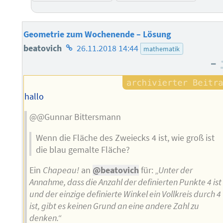
Geometrie zum Wochenende – Lösung
Homepage
beatovich
26.11.2018 14:44
mathematik
–
des
Autors
hallo
@@Gunnar Bittersmann
Wenn die Fläche des Zweiecks 4 ist, wie groß ist
die blau gemalte Fläche?
Ein
Chapeau!
an
@beatovich
für:
„Unter der
Annahme, dass die Anzahl der definierten Punkte 4 ist
und der einzige definierte Winkel ein Vollkreis durch 4
ist, gibt es keinen Grund an eine andere Zahl zu
denken.“