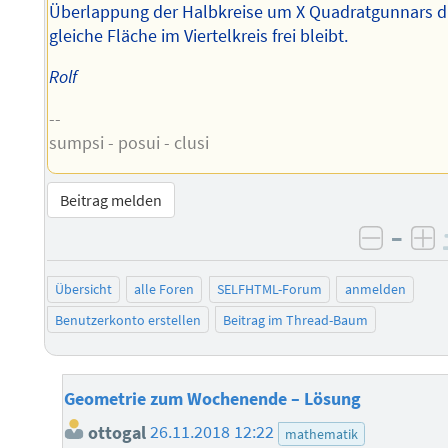
Überlappung der Halbkreise um X Quadratgunnars d
gleiche Fläche im Viertelkreis frei bleibt.
Rolf
--
sumpsi - posui - clusi
Beitrag melden
–
negati
po
Übersicht
alle Foren
SELFHTML-Forum
anmelden
Benutzerkonto erstellen
Beitrag im Thread-Baum
Geometrie zum Wochenende – Lösung
ottogal
26.11.2018 12:22
mathematik