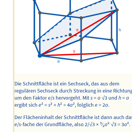
Die Schnittfläche ist ein Sechseck, das aus dem
regulären Sechseck durch Streckung in eine Richtun
um den Faktor
e
/
s
hervorgeht. Mit
s
=
a
√3 und
h
=
a
ergibt sich
e
² =
s
² +
h
² = 4
a
², folglich
e
= 2
a
.
Der Flächeninhalt der Schnittfläche ist dann auch da
e
/
s
-fache der Grundfläche, also 2/√3 × ³⁄₂
a
² √3 = 3
a
².