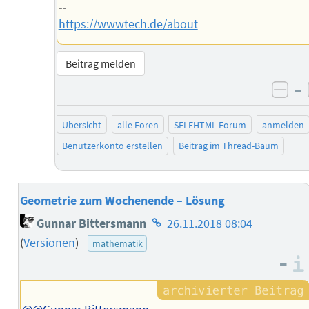
--
https://wwwtech.de/about
Beitrag melden
–
neg
Übersicht
alle Foren
SELFHTML-Forum
anmelden
Benutzerkonto erstellen
Beitrag im Thread-Baum
Geometrie zum Wochenende – Lösung
Homepage
Gunnar Bittersmann
26.11.2018 08:04
des
(
Versionen
)
mathematik
Autors
–