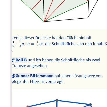
Jedes dieser Dreiecke hat den Flächeninhalt
1
2
⋅
1
2
a
⋅
a
=
1
4
a
²
3
1
1
1
⋅
⋅
=
²
, die Schnittfläche also den Inhalt
3
a
a
a
2
2
4
.
@Rolf B
und ich haben die Schnittfläche als zwei
Trapeze angesehen.
@Gunnar Bittersmann
hat einen Lösungsweg von
eleganter Effizienz vorgelegt.