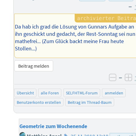
–
Da hab ich grad die Lösung von Gunnars Aufgabe an
ihn geschickt und gedacht, der Rest-Sonntag sei nun
mathefrei... (Zum Glück backt meine Frau heute
Stollen...)
Beitrag melden
–
negati
po
Übersicht
alle Foren
SELFHTML-Forum
anmelden
Benutzerkonto erstellen
Beitrag im Thread-Baum
Geometrie zum Wochenende
Homepage