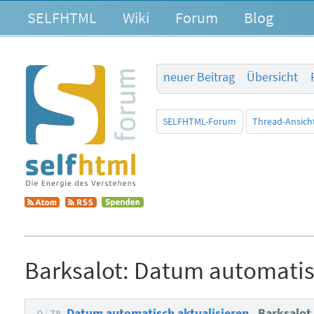
SELFHTML
Wiki
Forum
Blog
neuer Beitrag
Übersicht
SELFHTML-Forum
Thread-Ansich
Barksalot:
Datum automatisc
Datum automatisch aktualisieren
Barksalo
0
78