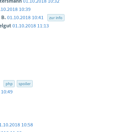
ttersmann
01.10.2018 10:32
.10.2018 10:39
 B.
01.10.2018 10:41
zur info
ielgut
01.10.2018 11:13
6
php
spoiler
 10:49
1.10.2018 10:58