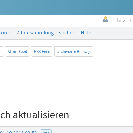
nicht ang
Foren
Zitatesammlung
suchen
Hilfe
t
Atom-Feed
RSS-Feed
archivierte Beiträge
h aktualisieren
t
01.10.2018 09:52
php