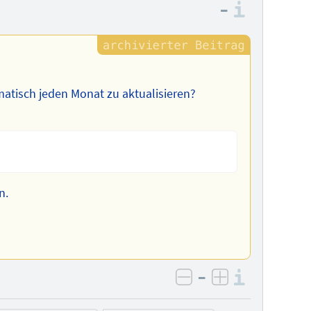
–
Informa
matisch jeden Monat zu aktualisieren?
n.
–
Informa
negativ bewerten
positiv bewe