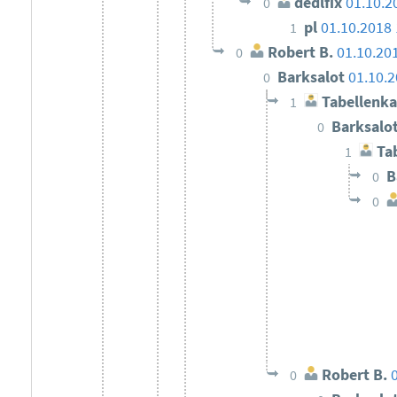
dedlfix
01.10.2
0
pl
01.10.2018 
1
Robert B.
01.10.20
0
Barksalot
01.10.2
0
Tabellenka
1
Barksalo
0
Tab
1
B
0
0
Robert B.
0