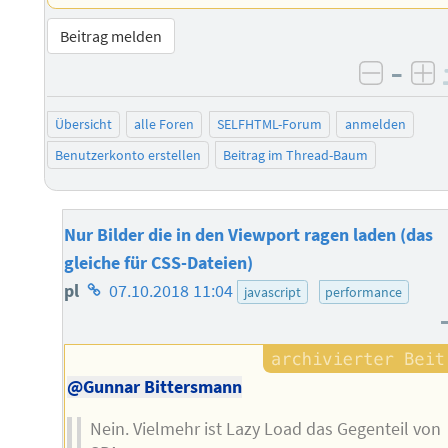
Beitrag melden
–
negati
po
Übersicht
alle Foren
SELFHTML-Forum
anmelden
Benutzerkonto erstellen
Beitrag im Thread-Baum
Nur Bilder die in den Viewport ragen laden (das
gleiche für CSS-Dateien)
Homepage
pl
07.10.2018 11:04
javascript
performance
des
Autors
@Gunnar Bittersmann
Nein. Vielmehr ist Lazy Load das Gegenteil von