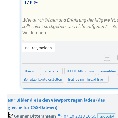
LLAP 🖖
--
„Wer durch Wissen und Erfahrung der Klügere ist, 
sollte nicht nachgeben. Und nicht aufgeben.“
—Ku
Weidemann
Beitrag melden
–
neg
Übersicht
alle Foren
SELFHTML-Forum
anmelden
Benutzerkonto erstellen
Beitrag im Thread-Baum
Nur Bilder die in den Viewport ragen laden (das
gleiche für CSS-Dateien)
Homepage
Gunnar Bittersmann
07.10.2018 10:55
javascript