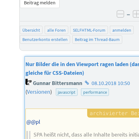
Beitrag melden
–
negat
Übersicht
alle Foren
SELFHTML-Forum
anmelden
Benutzerkonto erstellen
Beitrag im Thread-Baum
Nur Bilder die in den Viewport ragen laden (da
gleiche für CSS-Dateien)
Homepage
Gunnar Bittersmann
08.10.2018 10:50
des
(
Versionen
)
javascript
performance
Autors
@@pl
SPA heißt nicht, dass alle Inhalte bereits initi