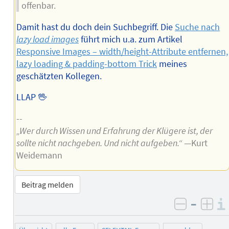
offenbar.
Damit hast du doch dein Suchbegriff. Die
Suche nach
lazy load images
führt mich u.a. zum Artikel
Responsive Images – width/height-Attribute entfernen,
lazy loading & padding-bottom Trick
meines
geschätzten Kollegen.
LLAP 🖖
--
„Wer durch Wissen und Erfahrung der Klügere ist, der
sollte nicht nachgeben. Und nicht aufgeben.“
—Kurt
Weidemann
Beitrag melden
–
negativ 
posi