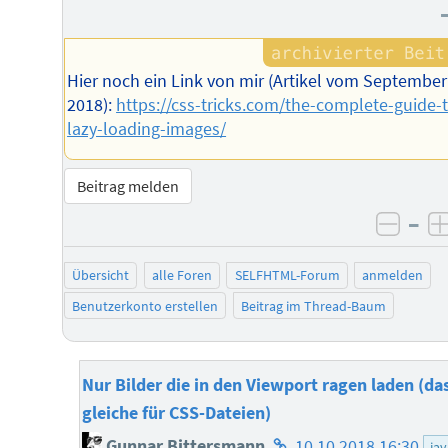
Hier noch ein Link von mir (Artikel vom September
2018):
https://css-tricks.com/the-complete-guide-
lazy-loading-images/
Beitrag melden
–
negat
Übersicht
alle Foren
SELFHTML-Forum
anmelden
Benutzerkonto erstellen
Beitrag im Thread-Baum
Nur Bilder die in den Viewport ragen laden (da
gleiche für CSS-Dateien)
Homepage
Gunnar Bittersmann
10.10.2018 16:30
jav