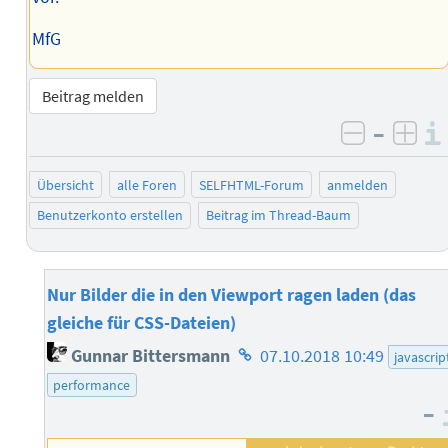
MfG
Beitrag melden
–
negativ 
posi
Übersicht
alle Foren
SELFHTML-Forum
anmelden
Benutzerkonto erstellen
Beitrag im Thread-Baum
Nur Bilder die in den Viewport ragen laden (das
gleiche für CSS-Dateien)
Homepage
Gunnar Bittersmann
07.10.2018 10:49
javascrip
des
performance
Autors
–