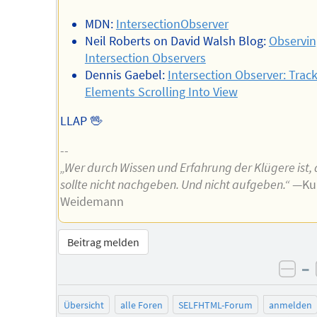
MDN:
IntersectionObserver
Neil Roberts on David Walsh Blog:
Observin
Intersection Observers
Dennis Gaebel:
Intersection Observer: Trac
Elements Scrolling Into View
LLAP 🖖
--
„Wer durch Wissen und Erfahrung der Klügere ist, 
sollte nicht nachgeben. Und nicht aufgeben.“
—Ku
Weidemann
Beitrag melden
–
neg
Übersicht
alle Foren
SELFHTML-Forum
anmelden