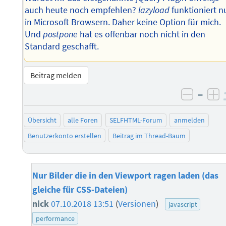
auch heute noch empfehlen?
lazyload
funktioniert n
in Microsoft Browsern. Daher keine Option für mich.
Und
postpone
hat es offenbar noch nicht in den
Standard geschafft.
Beitrag melden
–
negati
po
Übersicht
alle Foren
SELFHTML-Forum
anmelden
Benutzerkonto erstellen
Beitrag im Thread-Baum
Nur Bilder die in den Viewport ragen laden (das
gleiche für CSS-Dateien)
nick
07.10.2018 13:51
(
Versionen
)
javascript
performance