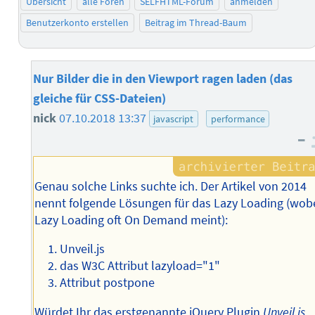
Übersicht
alle Foren
SELFHTML-Forum
anmelden
Benutzerkonto erstellen
Beitrag im Thread-Baum
Nur Bilder die in den Viewport ragen laden (das
gleiche für CSS-Dateien)
nick
07.10.2018 13:37
javascript
performance
–
Genau solche Links suchte ich. Der Artikel von 2014
nennt folgende Lösungen für das Lazy Loading (wob
Lazy Loading oft On Demand meint):
Unveil.js
das W3C Attribut lazyload="1"
Attribut postpone
Würdet Ihr das erstgenannte jQuery Plugin
Unveil.js