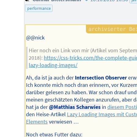
des
performance
Autors
@@nick
Hier noch ein Link von mir (Artikel vom Septe
2018):
https://css-tricks.com/the-complete-gui
lazy-loading-images/
Ah, da ist ja auch der
Intersection Observer
erw
Ich konnte mich noch dran erinnern, vor Kurze
darüber gelesen zu haben. War schon drauf und
meinen geschätzten Kollegen anzurufen, aber 
hat ja der
@Matthias Scharwies
in
diesem Post
den Heise-Artikel
Lazy Loading Images mit Cus
Elements
verwiesen …
Noch etwas Futter dazu: