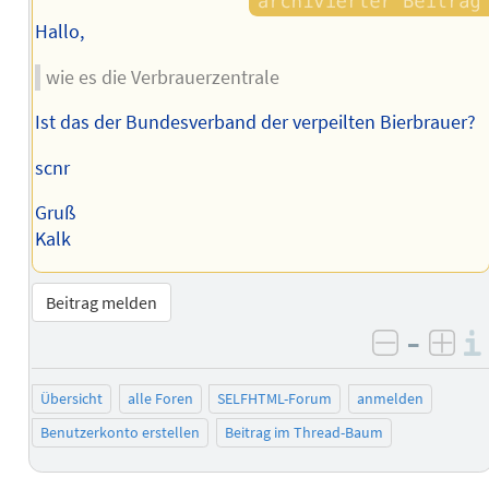
Hallo,
wie es die Verbrauerzentrale
Ist das der Bundesverband der verpeilten Bierbrauer?
scnr
Gruß
Kalk
Beitrag melden
–
negativ 
posi
Übersicht
alle Foren
SELFHTML-Forum
anmelden
Benutzerkonto erstellen
Beitrag im Thread-Baum