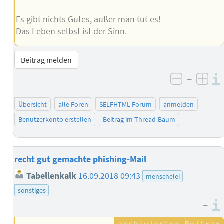
--
Es gibt nichts Gutes, außer man tut es!
Das Leben selbst ist der Sinn.
Beitrag melden
–
negativ 
posi
Übersicht
alle Foren
SELFHTML-Forum
anmelden
Benutzerkonto erstellen
Beitrag im Thread-Baum
recht gut gemachte phishing-Mail
Tabellenkalk
16.09.2018 09:43
menschelei
sonstiges
–