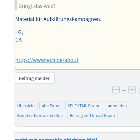
Bringt das was?
Material für Aufklärungskampagnen.
LG,
CK
--
https://wwwtech.de/about
Beitrag melden
–
negati
po
Übersicht
alle Foren
SELFHTML-Forum
anmelden
Benutzerkonto erstellen
Beitrag im Thread-Baum