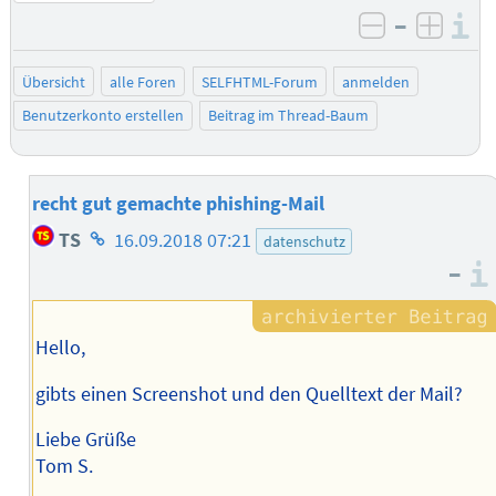
–
I
negativ be
posit
Übersicht
alle Foren
SELFHTML-Forum
anmelden
Benutzerkonto erstellen
Beitrag im Thread-Baum
recht gut gemachte phishing-Mail
Homepage
TS
16.09.2018 07:21
datenschutz
des
–
Autors
Hello,
gibts einen Screenshot und den Quelltext der Mail?
Liebe Grüße
Tom S.