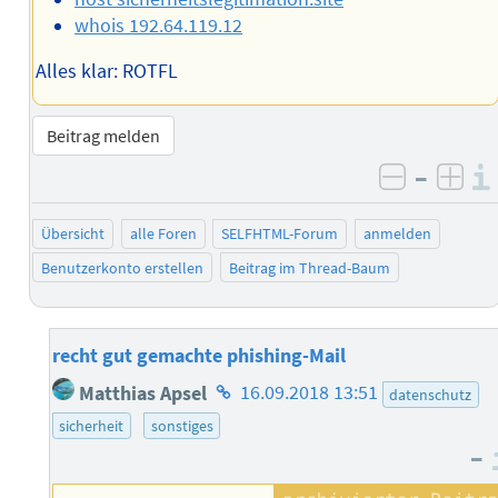
whois 192.64.119.12
Alles klar: ROTFL
Beitrag melden
–
negativ 
posi
Übersicht
alle Foren
SELFHTML-Forum
anmelden
Benutzerkonto erstellen
Beitrag im Thread-Baum
recht gut gemachte phishing-Mail
Homepage
Matthias Apsel
16.09.2018 13:51
datenschutz
des
sicherheit
sonstiges
Autors
–