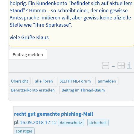
holprig. Ein Kundenkonto "befindet sich auf aktuellem
Stand"? Hmmm... so schreibt einer, der eine gewisse
Amtssprache imitieren will, aber gewiss keine ofizielle
Stelle wie "Ihre Sparkasse".
viele Grüße Klaus
Beitrag melden
–
negativ 
posi
Übersicht
alle Foren
SELFHTML-Forum
anmelden
Benutzerkonto erstellen
Beitrag im Thread-Baum
recht gut gemachte phishing-Mail
pl
16.09.2018 17:12
datenschutz
sicherheit
sonstiges