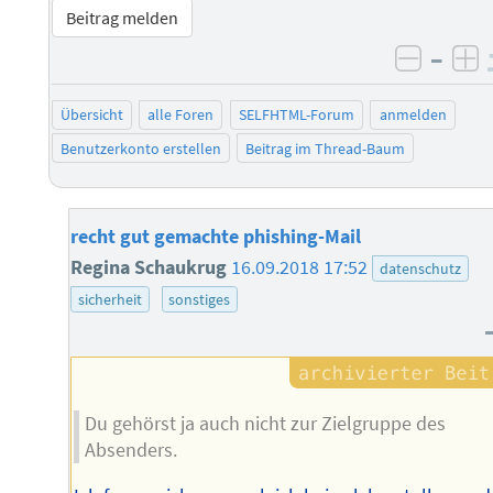
Beitrag melden
–
negati
po
Übersicht
alle Foren
SELFHTML-Forum
anmelden
Benutzerkonto erstellen
Beitrag im Thread-Baum
recht gut gemachte phishing-Mail
Regina Schaukrug
16.09.2018 17:52
datenschutz
sicherheit
sonstiges
Du gehörst ja auch nicht zur Zielgruppe des
Absenders.