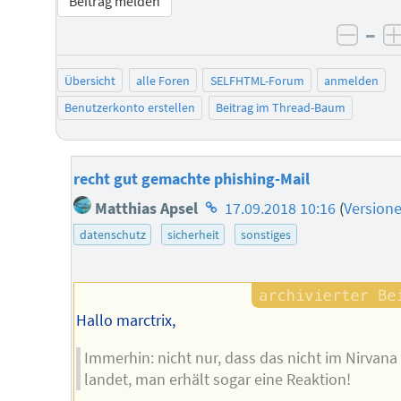
Beitrag melden
–
negat
Übersicht
alle Foren
SELFHTML-Forum
anmelden
Benutzerkonto erstellen
Beitrag im Thread-Baum
recht gut gemachte phishing-Mail
Homepage
Matthias Apsel
17.09.2018 10:16
(
Version
des
datenschutz
sicherheit
sonstiges
Autors
Hallo marctrix,
Immerhin: nicht nur, dass das nicht im Nirvana
landet, man erhält sogar eine Reaktion!