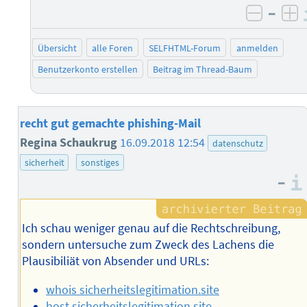
–
negati
po
Übersicht
alle Foren
SELFHTML-Forum
anmelden
Benutzerkonto erstellen
Beitrag im Thread-Baum
recht gut gemachte phishing-Mail
Regina Schaukrug
16.09.2018 12:54
datenschutz
sicherheit
sonstiges
–
Ich schau weniger genau auf die Rechtschreibung,
sondern untersuche zum Zweck des Lachens die
Plausibiliät von Absender und URLs:
whois sicherheitslegitimation.site
host sicherheitslegitimation.site