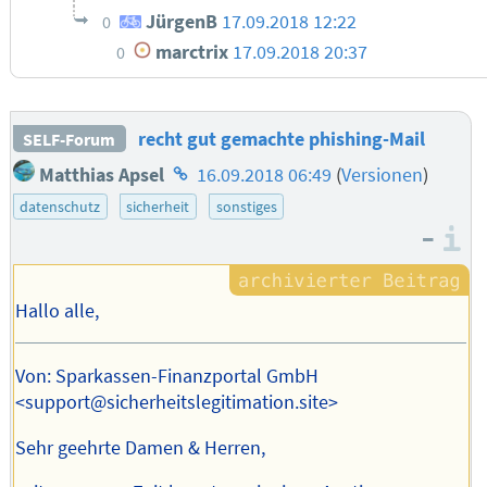
JürgenB
17.09.2018 12:22
0
marctrix
17.09.2018 20:37
0
recht gut gemachte phishing-Mail
SELF-Forum
Homepage
Matthias Apsel
16.09.2018 06:49
(
Versionen
)
des
datenschutz
sicherheit
sonstiges
Autors
–
I
Hallo alle,
Von: Sparkassen-Finanzportal GmbH
<support@sicherheitslegitimation.site>
Sehr geehrte Damen & Herren,