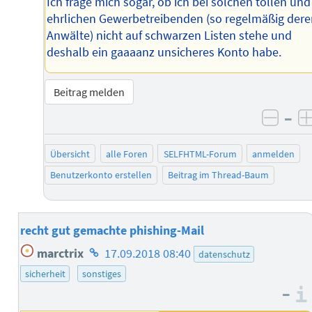
Ich frage mich sogar, ob ich bei solchen tollen und
ehrlichen Gewerbetreibenden (so regelmäßig dere
Anwälte) nicht auf schwarzen Listen stehe und
deshalb ein gaaaanz unsicheres Konto habe.
Beitrag melden
–
negat
Übersicht
alle Foren
SELFHTML-Forum
anmelden
Benutzerkonto erstellen
Beitrag im Thread-Baum
recht gut gemachte phishing-Mail
Homepage
marctrix
17.09.2018 08:40
datenschutz
des
sicherheit
sonstiges
Autors
–