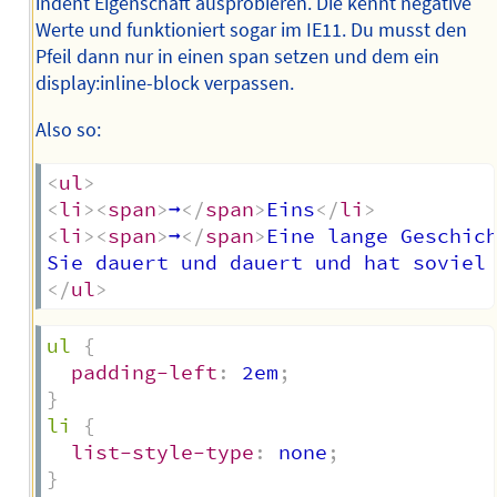
indent Eigenschaft ausprobieren. Die kennt negative
Werte und funktioniert sogar im IE11. Du musst den
Pfeil dann nur in einen span setzen und dem ein
display:inline-block verpassen.
Also so:
<
ul
>
<
li
>
<
span
>
➞
</
span
>
Eins
</
li
>
<
li
>
<
span
>
➞
</
span
>
Eine lange Geschich
Sie dauert und dauert und hat soviel
</
ul
>
ul
{
padding-left
:
 2em
;
}
li
{
list-style-type
:
 none
;
}