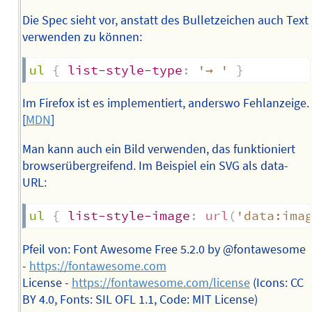
Die Spec sieht vor, anstatt des Bulletzeichen auch Text
verwenden zu können:
ul
{
list-style-type
:
'→ '
}
Im Firefox ist es implementiert, anderswo Fehlanzeige.
[
MDN
]
Man kann auch ein Bild verwenden, das funktioniert
browserübergreifend. Im Beispiel ein SVG als data-
URL:
ul
{
list-style-image
:
url
(
'data:ima
Pfeil von: Font Awesome Free 5.2.0 by @fontawesome
-
https://fontawesome.com
License -
https://fontawesome.com/license
(Icons: CC
BY 4.0, Fonts: SIL OFL 1.1, Code: MIT License)