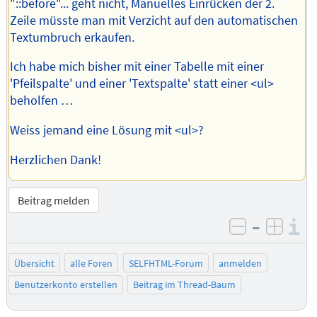
"::before"... geht nicht, Manuelles Einrücken der 2.
Zeile müsste man mit Verzicht auf den automatischen
Textumbruch erkaufen.
Ich habe mich bisher mit einer Tabelle mit einer
'Pfeilspalte' und einer 'Textspalte' statt einer <ul>
beholfen …
Weiss jemand eine Lösung mit <ul>?
Herzlichen Dank!
Beitrag melden
–
I
negativ be
posit
Übersicht
alle Foren
SELFHTML-Forum
anmelden
Benutzerkonto erstellen
Beitrag im Thread-Baum