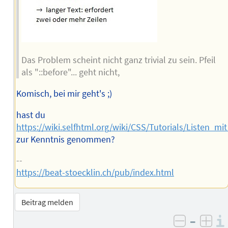
Das Problem scheint nicht ganz trivial zu sein. Pfeil
als "::before"... geht nicht,
Komisch, bei mir geht's ;)
hast du
https://wiki.selfhtml.org/wiki/CSS/Tutorials/Listen_m
zur Kenntnis genommen?
--
https://beat-stoecklin.ch/pub/index.html
Beitrag melden
–
negativ 
posi