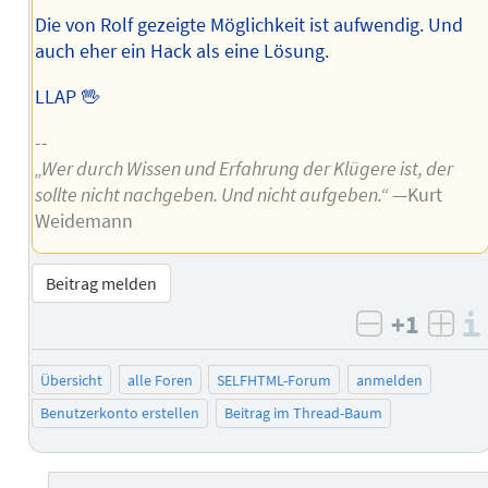
Die von Rolf gezeigte Möglichkeit ist aufwendig. Und
auch eher ein Hack als eine Lösung.
LLAP 🖖
--
„Wer durch Wissen und Erfahrung der Klügere ist, der
sollte nicht nachgeben. Und nicht aufgeben.“
—Kurt
Weidemann
Beitrag melden
+1
negativ b
posi
Übersicht
alle Foren
SELFHTML-Forum
anmelden
Benutzerkonto erstellen
Beitrag im Thread-Baum