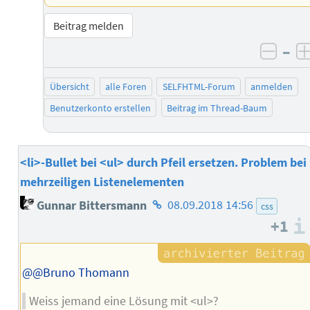
Beitrag melden
–
negat
Übersicht
alle Foren
SELFHTML-Forum
anmelden
Benutzerkonto erstellen
Beitrag im Thread-Baum
<li>-Bullet bei <ul> durch Pfeil ersetzen. Problem bei
mehrzeiligen Listenelementen
Homepage
Gunnar Bittersmann
08.09.2018 14:56
css
des
+1
Autors
@@Bruno Thomann
Weiss jemand eine Lösung mit <ul>?