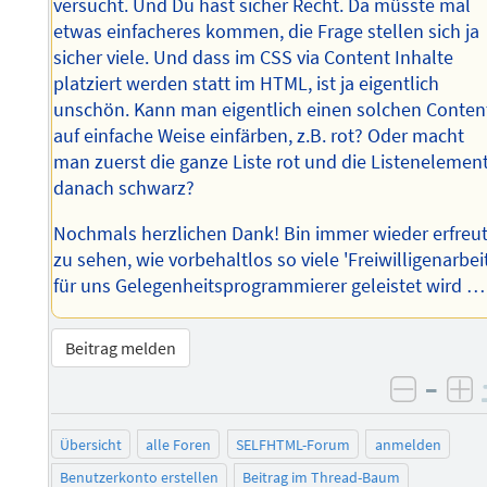
versucht. Und Du hast sicher Recht. Da müsste mal
etwas einfacheres kommen, die Frage stellen sich ja
sicher viele. Und dass im CSS via Content Inhalte
platziert werden statt im HTML, ist ja eigentlich
unschön. Kann man eigentlich einen solchen Conten
auf einfache Weise einfärben, z.B. rot? Oder macht
man zuerst die ganze Liste rot und die Listenelemen
danach schwarz?
Nochmals herzlichen Dank! Bin immer wieder erfreu
zu sehen, wie vorbehaltlos so viele 'Freiwilligenarbei
für uns Gelegenheitsprogrammierer geleistet wird …
Beitrag melden
–
negati
po
Übersicht
alle Foren
SELFHTML-Forum
anmelden
Benutzerkonto erstellen
Beitrag im Thread-Baum