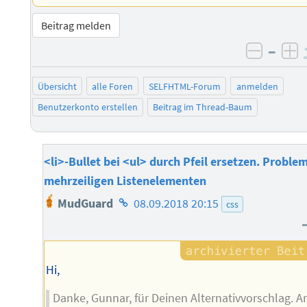
Beitrag melden
–
negati
po
Übersicht
alle Foren
SELFHTML-Forum
anmelden
Benutzerkonto erstellen
Beitrag im Thread-Baum
<li>-Bullet bei <ul> durch Pfeil ersetzen. Problem
mehrzeiligen Listenelementen
Homepage
MudGuard
08.09.2018 20:15
css
des
Autors
Hi,
Danke, Gunnar, für Deinen Alternativvorschlag. A