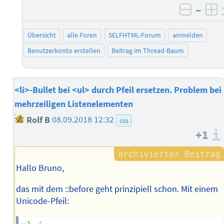
–
negati
po
Übersicht
alle Foren
SELFHTML-Forum
anmelden
Benutzerkonto erstellen
Beitrag im Thread-Baum
<li>-Bullet bei <ul> durch Pfeil ersetzen. Problem bei
mehrzeiligen Listenelementen
Rolf B
08.09.2018 12:32
css
+1
Hallo Bruno,
das mit dem ::before geht prinzipiell schon. Mit einem
Unicode-Pfeil: