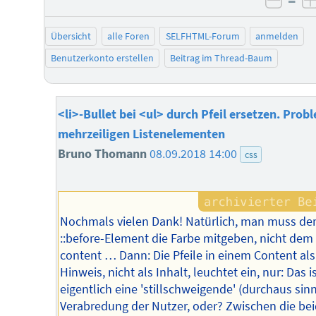
–
negat
Übersicht
alle Foren
SELFHTML-Forum
anmelden
Benutzerkonto erstellen
Beitrag im Thread-Baum
<li>-Bullet bei <ul> durch Pfeil ersetzen. Prob
mehrzeiligen Listenelementen
Bruno Thomann
08.09.2018 14:00
css
Nochmals vielen Dank! Natürlich, man muss d
::before-Element die Farbe mitgeben, nicht dem
content … Dann: Die Pfeile in einem Content als
Hinweis, nicht als Inhalt, leuchtet ein, nur: Das i
eigentlich eine 'stillschweigende' (durchaus sinn
Verabredung der Nutzer, oder? Zwischen die bei