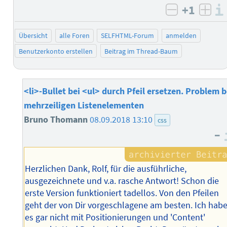
+1
negativ b
posi
Übersicht
alle Foren
SELFHTML-Forum
anmelden
Benutzerkonto erstellen
Beitrag im Thread-Baum
<li>-Bullet bei <ul> durch Pfeil ersetzen. Problem b
mehrzeiligen Listenelementen
Bruno Thomann
08.09.2018 13:10
css
–
Herzlichen Dank, Rolf, für die ausführliche,
ausgezeichnete und v.a. rasche Antwort! Schon die
erste Version funktioniert tadellos. Von den Pfeilen
geht der von Dir vorgeschlagene am besten. Ich hab
es gar nicht mit Positionierungen und 'Content'