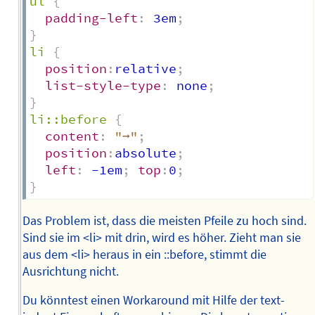
ul
{
padding-left
:
 3em
;
}
li
{
position
:
relative
;
list-style-type
:
 none
;
}
li::before
{
content
:
"➞"
;
position
:
absolute
;
left
:
 -1em
;
top
:
0
;
}
Das Problem ist, dass die meisten Pfeile zu hoch sind.
Sind sie im <li> mit drin, wird es höher. Zieht man sie
aus dem <li> heraus in ein ::before, stimmt die
Ausrichtung nicht.
Du könntest einen Workaround mit Hilfe der text-