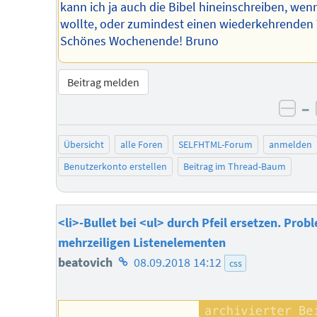
kann ich ja auch die Bibel hineinschreiben, wenn
wollte, oder zumindest einen wiederkehrenden 
Schönes Wochenende! Bruno
Beitrag melden
–
neg
Übersicht
alle Foren
SELFHTML-Forum
anmelden
Benutzerkonto erstellen
Beitrag im Thread-Baum
<li>-Bullet bei <ul> durch Pfeil ersetzen. Prob
mehrzeiligen Listenelementen
Homepage
beatovich
08.09.2018 14:12
css
des
Autors