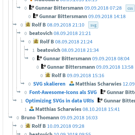
Gunnar Bittersmann
09.09.2018 07:28
0
css
Gunnar Bittersmann
09.09.2018 14:18
0
Rolf B
08.09.2018 21:10
0
svg
beatovich
08.09.2018 21:21
0
Rolf B
08.09.2018 21:24
0
beatovich
08.09.2018 21:34
1
Gunnar Bittersmann
09.09.2018 08:04
0
Gunnar Bittersmann
09.09.2018 13:58
0
Rolf B
09.09.2018 15:16
0
SVG skalieren
Matthias Scharwies
12.09
0
Font-Awesome-Icons als SVG
Gunnar Bit
0
Optimizing SVGs in data URIs
Gunnar Bitt
1
Matthias Scharwies
08.10.2018 15:41
1
Bruno Thomann
09.09.2018 16:03
0
Rolf B
10.09.2018 09:28
0
beatovich
10.09.2018 09:55
0