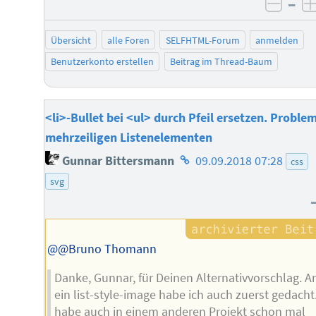
–
negat
Übersicht
alle Foren
SELFHTML-Forum
anmelden
Benutzerkonto erstellen
Beitrag im Thread-Baum
<li>-Bullet bei <ul> durch Pfeil ersetzen. Problem
mehrzeiligen Listenelementen
Homepage
Gunnar Bittersmann
09.09.2018 07:28
css
des
svg
Autors
@@Bruno Thomann
Danke, Gunnar, für Deinen Alternativvorschlag. A
ein list-style-image habe ich auch zuerst gedacht.
habe auch in einem anderen Projekt schon mal