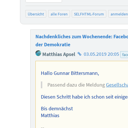
Übersicht
alle Foren
SELFHTML-Forum
anmelden
Nachdenkliches zum Wochenende: Faceboo
der Demokratie
Homepage
Matthias Apsel
03.05.2019 20:05
fa
des
Autors
Hallo Gunnar Bittersmann,
Passend dazu die Meldung
Gesellscha
Diesen Schritt habe ich schon seit einiger
Bis demnächst
Matthias
--