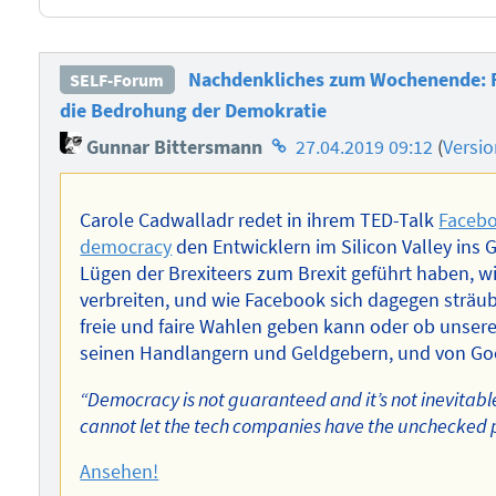
Nachdenkliches zum Wochenende: F
SELF-Forum
die Bedrohung der Demokratie
Homepage
Gunnar Bittersmann
27.04.2019 09:12
(
Versi
des
Autors
Carole Cadwalladr redet in ihrem TED-Talk
Faceboo
democracy
den Entwicklern im Silicon Valley ins
Lügen der Brexiteers zum Brexit geführt haben, wi
verbreiten, und wie Facebook sich dagegen sträub
freie und faire Wahlen geben kann oder ob unser
seinen Handlangern und Geldgebern, und von Goo
“Democracy is not guaranteed and it’s not inevitabl
cannot let the tech companies have the unchecked 
Ansehen!