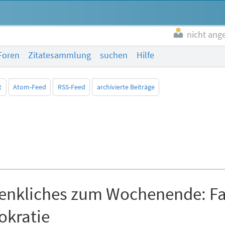
nicht ang
Foren
Zitatesammlung
suchen
Hilfe
t
Atom-Feed
RSS-Feed
archivierte Beiträge
nkliches zum Wochenende: Fac
okratie