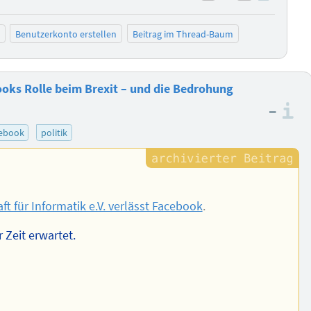
negativ bewer
positiv b
Benutzerkonto erstellen
Beitrag im Thread-Baum
ks Rolle beim Brexit – und die Bedrohung
–
I
cebook
politik
ft für Informatik e.V. verlässt Facebook
.
 Zeit erwartet.