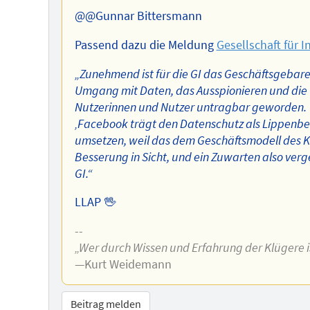
Autors
@@Gunnar Bittersmann
Passend dazu die Meldung
Gesellschaft für I
„Zunehmend ist für die GI das Geschäftsgebare
Umgang mit Daten, das Ausspionieren und die v
Nutzerinnen und Nutzer untragbar geworden.
‚Facebook trägt den Datenschutz als Lippenbeke
umsetzen, weil das dem Geschäftsmodell des Ko
Besserung in Sicht, und ein Zuwarten also verge
GI.“
LLAP 🖖
--
„Wer durch Wissen und Erfahrung der Klügere is
—Kurt Weidemann
Beitrag melden