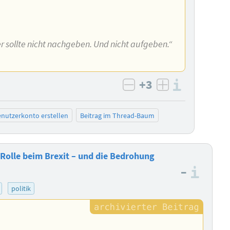
r sollte nicht nachgeben. Und nicht aufgeben.“
+3
Informa
negativ bewerten
positiv bewe
nutzerkonto erstellen
Beitrag im Thread-Baum
olle beim Brexit – und die Bedrohung
–
Info
politik