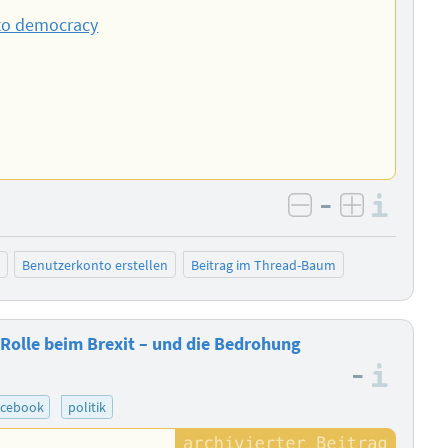
t to democracy
–
Info
negativ bewer
positiv b
Benutzerkonto erstellen
Beitrag im Thread-Baum
olle beim Brexit – und die Bedrohung
–
Info
acebook
politik