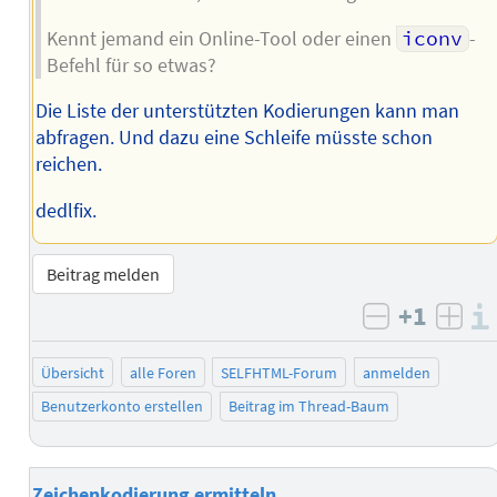
Kennt jemand ein Online-Tool oder einen
iconv
-
Befehl für so etwas?
Die Liste der unterstützten Kodierungen kann man
abfragen. Und dazu eine Schleife müsste schon
reichen.
dedlfix.
Beitrag melden
+1
negativ b
posi
Übersicht
alle Foren
SELFHTML-Forum
anmelden
Benutzerkonto erstellen
Beitrag im Thread-Baum
Zeichenkodierung ermitteln