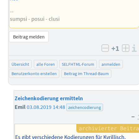
--
sumpsi - posui - clusi
Beitrag melden
+1
negativ b
posi
Übersicht
alle Foren
SELFHTML-Forum
anmelden
Benutzerkonto erstellen
Beitrag im Thread-Baum
Zeichenkodierung ermitteln
Emil
03.08.2019 14:48
zeichencodierung
–
Es gibt verschiedene Kodierungen für Kyrillisch.