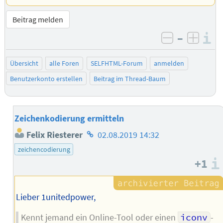
Beitrag melden
–
I
negativ be
posit
Übersicht
alle Foren
SELFHTML-Forum
anmelden
Benutzerkonto erstellen
Beitrag im Thread-Baum
Zeichenkodierung ermitteln
Homepage
Felix Riesterer
02.08.2019 14:32
des
zeichencodierung
Autors
+1
Lieber 1unitedpower,
Kennt jemand ein Online-Tool oder einen
iconv
-