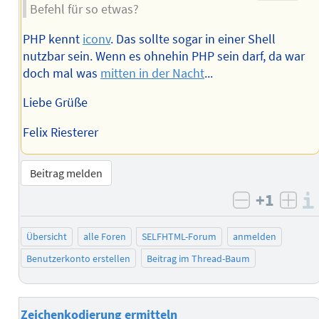
Befehl für so etwas?
PHP kennt
iconv
. Das sollte sogar in einer Shell
nutzbar sein. Wenn es ohnehin PHP sein darf, da war
doch mal was
mitten in der Nacht
...
Liebe Grüße
Felix Riesterer
Beitrag melden
+1
negativ b
posi
Übersicht
alle Foren
SELFHTML-Forum
anmelden
Benutzerkonto erstellen
Beitrag im Thread-Baum
Zeichenkodierung ermitteln