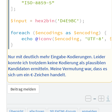
"ISO-8859-5"
]
;
$input
=
hex2bin
(
'D4E9BC'
)
;
foreach
(
$encodings
as
$encoding
)
{
echo
 @
iconv
(
$encoding
,
'UTF-8'
,
}
Nur mit deutlich mehr Eingabe-Kodierungen. Leider
konnte ich trotzdem keine Kodierung als plausiblen
Kandidaten ermitteln. Meine Vermutung war, dass es
sich um ein €-Zeichen handelt.
Beitrag melden
–
negativ 
posi
Übersicht
alle Foren
SELFHTML-Forum
anmelden