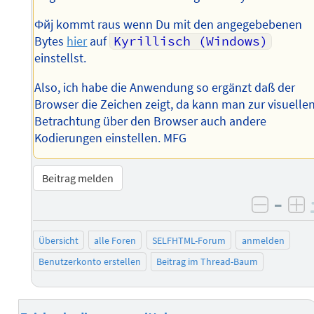
Фйј kommt raus wenn Du mit den angegebebenen
Bytes
hier
auf
Kyrillisch (Windows)
einstellst.
Also, ich habe die Anwendung so ergänzt daß der
Browser die Zeichen zeigt, da kann man zur visuelle
Betrachtung über den Browser auch andere
Kodierungen einstellen. MFG
Beitrag melden
–
negati
po
Übersicht
alle Foren
SELFHTML-Forum
anmelden
Benutzerkonto erstellen
Beitrag im Thread-Baum