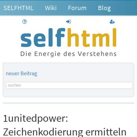
SELFHTML
Wiki
Forum
Blog
Hilfe
anmelden
Benutzerk
neuer Beitrag
Suchbegriff
1unitedpower:
Zeichenkodierung ermitteln