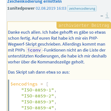
Zeichenkodierung ermitteln
1unitedpower
02.08.2019 16:03
zeichencodierung
–
Danke euch allen. Ich habe gehofft es gäbe so etwas
schon fertig. Auf euren Rat habe ich mir ein PHP-
Wegwerf-Skript geschrieben. Allerdings kommt man
mit PHPs
iconv
-Funktionen nicht an die Liste der
unterstützten Kodierungen, die habe ich mir deshalb
vorher über die Kommandozeilge geholt.
Das Skript sah dann etwa so aus:
$encodings
=
[
"ISO-8859-1"
,
"ISO-8859-2"
,
"ISO-8859-3"
,
"ISO-8859-4"
,