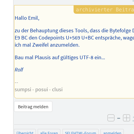
Hallo Emil,
zu der Behauptung dieses Tools, dass die Bytefolge 
E9 BC den Codepoints U+569 U+BC entspräche, wag
ich mal Zweifel anzumelden.
Bau mal Plausis auf gültiges UTF-8 ein...
Rolf
--
sumpsi - posui - clusi
Beitrag melden
–
negati
po
Übersicht
alle Foren
SELFHTML-Forum
anmelden