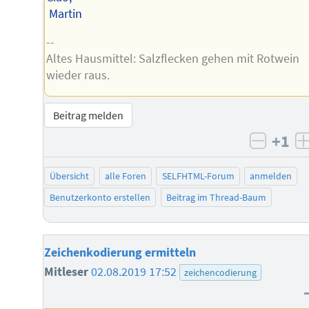
Martin
--
Altes Hausmittel: Salzflecken gehen mit Rotwein
wieder raus.
Beitrag melden
+1
negati
Übersicht
alle Foren
SELFHTML-Forum
anmelden
Benutzerkonto erstellen
Beitrag im Thread-Baum
Zeichenkodierung ermitteln
Mitleser
02.08.2019 17:52
zeichencodierung