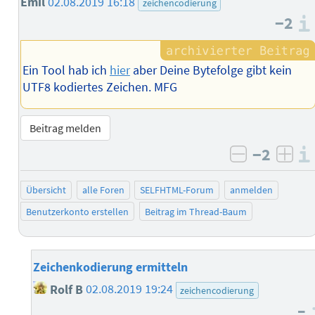
Emil
02.08.2019 16:18
zeichencodierung
−2
Ein Tool hab ich
hier
aber Deine Bytefolge gibt kein
UTF8 kodiertes Zeichen. MFG
Beitrag melden
−2
negativ b
posi
Übersicht
alle Foren
SELFHTML-Forum
anmelden
Benutzerkonto erstellen
Beitrag im Thread-Baum
Zeichenkodierung ermitteln
Rolf B
02.08.2019 19:24
zeichencodierung
–