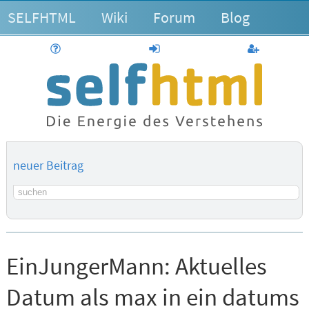
SELFHTML
Wiki
Forum
Blog
Hilfe
anmelden
Benutzerk
neuer Beitrag
Suchbegriff
EinJungerMann:
Aktuelles
Datum als max in ein datums