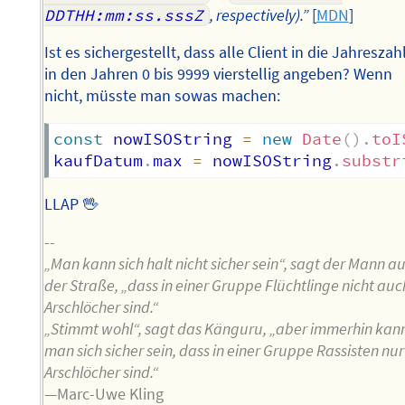
DDTHH:mm:ss.sssZ
, respectively).”
[
MDN
]
Ist es sichergestellt, dass alle Client in die Jahreszah
in den Jahren 0 bis 9999 vierstellig angeben? Wenn
nicht, müsste man sowas machen:
const
 nowISOString 
=
new
Date
(
)
.
toI
kaufDatum
.
max 
=
 nowISOString
.
substr
LLAP 🖖
--
„Man kann sich halt nicht sicher sein“, sagt der Mann au
der Straße, „dass in einer Gruppe Flüchtlinge nicht auc
Arschlöcher sind.“
„Stimmt wohl“, sagt das Känguru, „aber immerhin kan
man sich sicher sein, dass in einer Gruppe Rassisten nur
Arschlöcher sind.“
—Marc-Uwe Kling