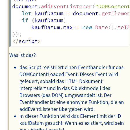
document
.
addEventListener
(
"DOMConten
let
 kaufDatum 
=
 document
.
getEleme
if
(
kaufDatum
)
      kaufDatum
.
max 
=
new
Date
(
)
.
toI
}
)
;
<
/
script
>
Was ist das?
das Script registriert einen Eventhandler für das
DOMContentLoaded Event. Dieses Event wird
gefeuert, sobald das HTML Dokument
interpretiert und in das Objektmodell des
Browsers (das DOM) umgewandelt ist. Der
Eventhandler ist eine anonyme Funktion, die an
addEventListener übergeben wird.
In dieser Funktion wird das Element mit der ID
kaufDatum gesucht. Wenn es existiert, wird sein
max-Attribut gesetzt