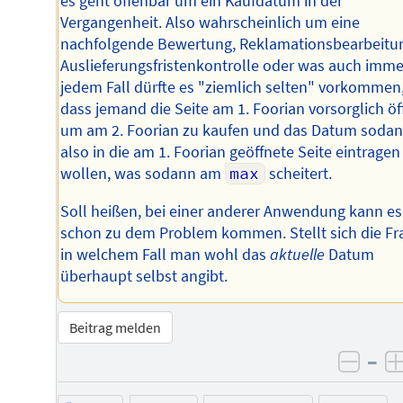
es geht offenbar um ein Kaufdatum in der
Vergangenheit. Also wahrscheinlich um eine
nachfolgende Bewertung, Reklamationsbearbeitu
Auslieferungsfristenkontrolle oder was auch immer
jedem Fall dürfte es "ziemlich selten" vorkommen
dass jemand die Seite am 1. Foorian vorsorglich öf
um am 2. Foorian zu kaufen und das Datum soda
also in die am 1. Foorian geöffnete Seite eintragen
wollen, was sodann am
max
scheitert.
Soll heißen, bei einer anderer Anwendung kann es
schon zu dem Problem kommen. Stellt sich die Fr
in welchem Fall man wohl das
aktuelle
Datum
überhaupt selbst angibt.
Beitrag melden
–
negat