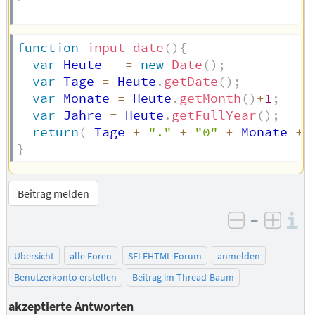
function
input_date
(
)
{
var
 Heute   
=
new
Date
(
)
;
var
 Tage 
=
 Heute
.
getDate
(
)
;
var
 Monate 
=
 Heute
.
getMonth
(
)
+
1
;
var
 Jahre 
=
 Heute
.
getFullYear
(
)
;
return
(
 Tage 
+
"."
+
"0"
+
 Monate 
+
}
Beitrag melden
–
I
negativ be
posit
Übersicht
alle Foren
SELFHTML-Forum
anmelden
Benutzerkonto erstellen
Beitrag im Thread-Baum
akzeptierte Antworten