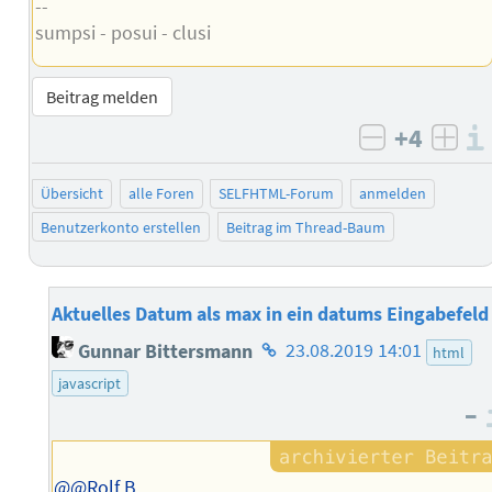
--
sumpsi - posui - clusi
Beitrag melden
+4
negativ b
posi
Übersicht
alle Foren
SELFHTML-Forum
anmelden
Benutzerkonto erstellen
Beitrag im Thread-Baum
Aktuelles Datum als max in ein datums Eingabefeld
Homepage
Gunnar Bittersmann
23.08.2019 14:01
html
des
javascript
Autors
–
@@Rolf B