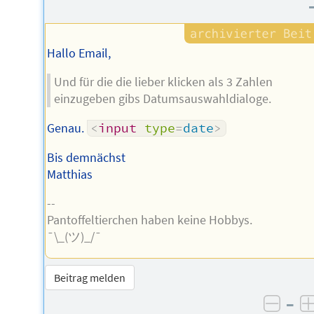
Autors
Hallo Email,
Und für die die lieber klicken als 3 Zahlen
einzugeben gibs Datumsauswahldialoge.
Genau.
<
input
type
=
date
>
Bis demnächst
Matthias
--
Pantoffeltierchen haben keine Hobbys.
¯\_(ツ)_/¯
Beitrag melden
–
negat