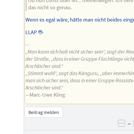
Ob nun const oder let... meinetwegen. Ich ne
das nicht so genau.
Wenn es egal wäre, hätte man nicht beides einge
LLAP 🖖
--
„Man kann sich halt nicht sicher sein“, sagt der Ma
der Straße, „dass in einer Gruppe Flüchtlinge nich
Arschlöcher sind.“
„Stimmt wohl“, sagt das Känguru, „aber immerhi
man sich sicher sein, dass in einer Gruppe Rassiste
Arschlöcher sind.“
—Marc-Uwe Kling
Beitrag melden
–
neg