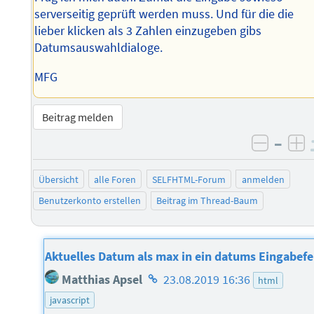
serverseitig geprüft werden muss. Und für die die
lieber klicken als 3 Zahlen einzugeben gibs
Datumsauswahldialoge.
MFG
Beitrag melden
–
negati
po
Übersicht
alle Foren
SELFHTML-Forum
anmelden
Benutzerkonto erstellen
Beitrag im Thread-Baum
Aktuelles Datum als max in ein datums Eingabefe
Homepage
Matthias Apsel
23.08.2019 16:36
html
des
javascript