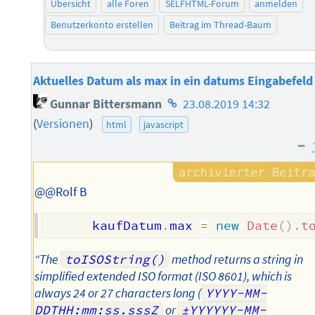
Übersicht
alle Foren
SELFHTML-Forum
anmelden
Benutzerkonto erstellen
Beitrag im Thread-Baum
Aktuelles Datum als max in ein datums Eingabefeld
Homepage
Gunnar Bittersmann
23.08.2019 14:32
des
(
Versionen
)
html
javascript
Autors
–
@@Rolf B
      kaufDatum
.
max 
=
new
Date
(
)
.
t
“The
toISOString()
method returns a string in
simplified extended ISO format (ISO 8601), which is
always 24 or 27 characters long (
YYYY-MM-
DDTHH:mm:ss.sssZ
or
±YYYYYY-MM-