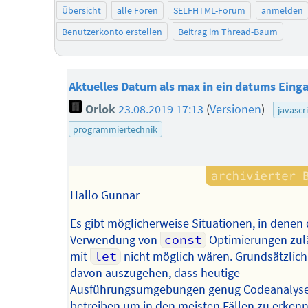
Übersicht
alle Foren
SELFHTML-Forum
anmelden
Benutzerkonto erstellen
Beitrag im Thread-Baum
Aktuelles Datum als max in ein datums Eing
Orlok
23.08.2019 17:13
(
Versionen
)
javascr
programmiertechnik
Hallo Gunnar
Es gibt möglicherweise Situationen, in denen 
Verwendung von
const
Optimierungen zulä
mit
let
nicht möglich wären. Grundsätzlich 
davon auszugehen, dass heutige
Ausführungsumgebungen genug Codeanalys
betreiben um in den meisten Fällen zu erken