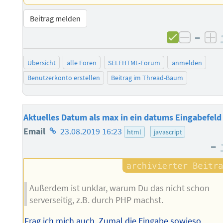
Beitrag melden
–
negati
po
Übersicht
alle Foren
SELFHTML-Forum
anmelden
Benutzerkonto erstellen
Beitrag im Thread-Baum
Aktuelles Datum als max in ein datums Eingabefeld
Homepage
Email
23.08.2019 16:23
html
javascript
–
des
Autors
Außerdem ist unklar, warum Du das nicht schon
serverseitig, z.B. durch PHP machst.
Frag ich mich auch. Zumal die Eingabe sowieso