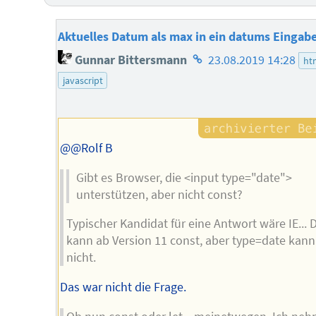
Aktuelles Datum als max in ein datums Eingabe
Homepage
Gunnar Bittersmann
23.08.2019 14:28
ht
des
javascript
Autors
@@Rolf B
Gibt es Browser, die <input type="date">
unterstützen, aber nicht const?
Typischer Kandidat für eine Antwort wäre IE... D
kann ab Version 11 const, aber type=date kann
nicht.
Das war nicht die Frage.