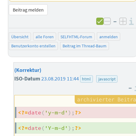
Beitrag melden
–
negativ 
posi
Übersicht
alle Foren
SELFHTML-Forum
anmelden
Benutzerkonto erstellen
Beitrag im Thread-Baum
(Korrektur)
ISO-Datum
23.08.2019 11:44
html
javascript
–
<?=
date
(
'y-m-d'
)
;
?>
<?=
date
(
'Y-m-d'
)
;
?>