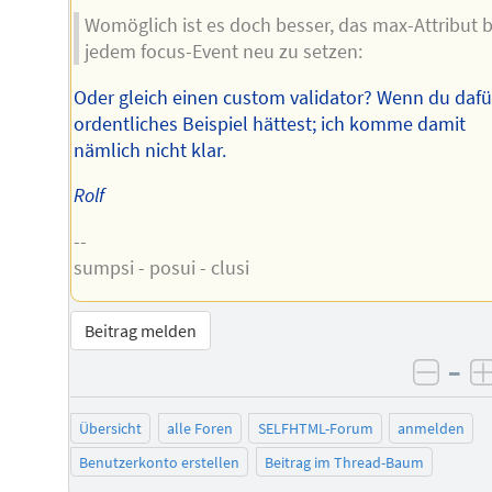
Womöglich ist es doch besser, das max-Attribut b
jedem focus-Event neu zu setzen:
Oder gleich einen custom validator? Wenn du dafü
ordentliches Beispiel hättest; ich komme damit
nämlich nicht klar.
Rolf
--
sumpsi - posui - clusi
Beitrag melden
–
negat
Übersicht
alle Foren
SELFHTML-Forum
anmelden
Benutzerkonto erstellen
Beitrag im Thread-Baum