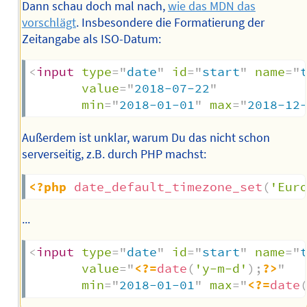
Dann schau doch mal nach,
wie das MDN das
vorschlägt
. Insbesondere die Formatierung der
Zeitangabe als ISO-Datum:
<
input
type
=
"
date
"
id
=
"
start
"
name
=
"
value
=
"
2018-07-22
"
min
=
"
2018-01-01
"
max
=
"
2018-12
Außerdem ist unklar, warum Du das nicht schon
serverseitig, z.B. durch PHP machst:
<?php
date_default_timezone_set
(
'Eur
...
<
input
type
=
"
date
"
id
=
"
start
"
name
=
"
value
=
"
<?=
date
(
'y-m-d'
)
;
?>
"
min
=
"
2018-01-01
"
max
=
"
<?=
date