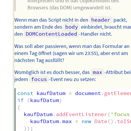
interpretiert und in das Objektmodell des
Browsers (das DOM) umgewandelt ist.
Wenn man das Script nicht in den
header
packt,
sondern am Ende des
body
einbindet, braucht ma
den
DOMContentLoaded
-Handler nicht.
Was soll aber passieren, wenn man das Formular an
einem Tag öffnet (sagen wir um 23:55), aber erst am
nächsten Tag ausfüllt?
Womöglich ist es doch besser, das
max
-Attribut bei
jedem
focus
-Event neu zu setzen:
const
 kaufDatum 
=
 document
.
getEleme
if
(
kaufDatum
)
{
  kaufDatum
.
addEventListener
(
'focus
    kaufDatum
.
max 
=
new
Date
(
)
.
toIS
}
)
;