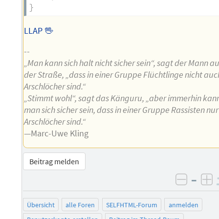
}
LLAP 🖖
--
„Man kann sich halt nicht sicher sein“, sagt der Mann au
der Straße, „dass in einer Gruppe Flüchtlinge nicht auc
Arschlöcher sind.“
„Stimmt wohl“, sagt das Känguru, „aber immerhin kan
man sich sicher sein, dass in einer Gruppe Rassisten nur
Arschlöcher sind.“
—Marc-Uwe Kling
Beitrag melden
–
negati
po
Übersicht
alle Foren
SELFHTML-Forum
anmelden