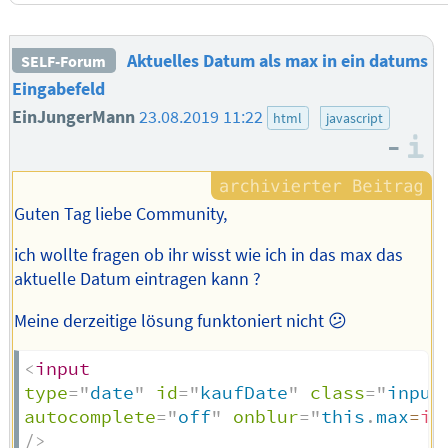
Aktuelles Datum als max in ein datums
SELF-Forum
Eingabefeld
EinJungerMann
23.08.2019 11:22
html
javascript
–
I
Guten Tag liebe Community,
ich wollte fragen ob ihr wisst wie ich in das max das
aktuelle Datum eintragen kann ?
Meine derzeitige lösung funktoniert nicht 😕
<
input
type
=
"
date
"
id
=
"
kaufDate
"
class
=
"
input
autocomplete
=
"
off
"
onblur
=
"
this
.
max
=
in
/>