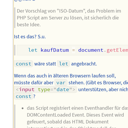
Der Vorschlag von "ISO-Datum", das Problem im
PHP Script am Server zu lösen, ist sicherlich die
beste Idee.
Ist es das? S.u.
let
 kaufDatum 
=
 document
.
getEle
const
wäre statt
let
angebracht.
Wenn das auch in älteren Browsern laufen soll,
müsste dafür aber
var
stehen. (Gibt es Browser, di
<
input
type
=
"
date
"
>
unterstützen, aber nic
const
?
das Script registriert einen Eventhandler für da
DOMContentLoaded Event. Dieses Event wird
gefeuert, sobald das HTML Dokument