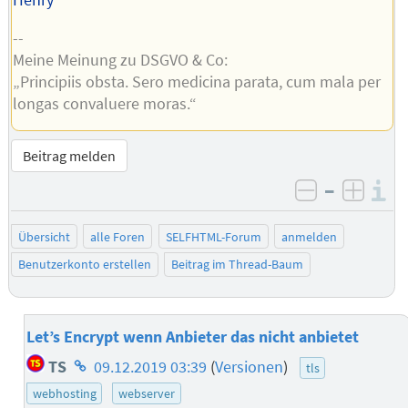
Henry
--
Meine Meinung zu DSGVO & Co:
„Principiis obsta. Sero medicina parata, cum mala per
longas convaluere moras.“
Beitrag melden
–
I
negativ be
posit
Übersicht
alle Foren
SELFHTML-Forum
anmelden
Benutzerkonto erstellen
Beitrag im Thread-Baum
Let’s Encrypt wenn Anbieter das nicht anbietet
Homepage
TS
09.12.2019 03:39
(
Versionen
)
tls
des
webhosting
webserver