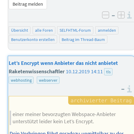
Beitrag melden
–
negativ 
posi
Übersicht
alle Foren
SELFHTML-Forum
anmelden
Benutzerkonto erstellen
Beitrag im Thread-Baum
Let’s Encrypt wenn Anbieter das nicht anbietet
Raketenwissenschaftler
10.12.2019 14:11
tls
webhosting
webserver
–
einer meiner bevorzugten Webspace-Anbieter
unterstützt leider kein Let’s Encrypt.
Dein Vorbringen führt geradezu unmittelbar zu der