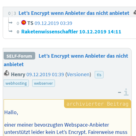
Let’s Encrypt wenn Anbieter das nicht anbietet
0
3
TS
09.12.2019 03:39
0
Raketenwissenschaftler
10.12.2019 14:11
0
Let’s Encrypt wenn Anbieter das nicht
SELF-Forum
anbietet
Henry
09.12.2019 01:39
(
Versionen
)
tls
webhosting
webserver
–
I
Hallo,
einer meiner bevorzugten Webspace-Anbieter
unterstützt leider kein Let’s Encrypt. Fairerweise muss