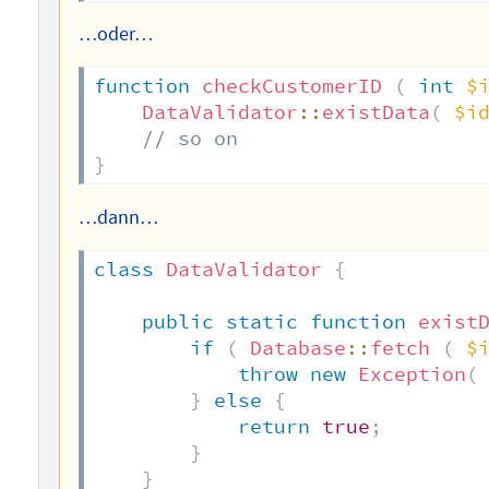
…oder…
function
checkCustomerID
(
int
$
DataValidator
::
existData
(
$i
// so on
}
…dann…
class
DataValidator
{
public
static
function
exist
if
(
Database
::
fetch
(
$
throw
new
Exception
(
}
else
{
return
true
;
}
}