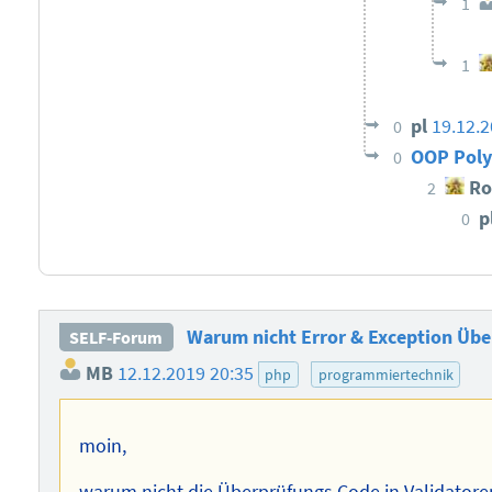
1
1
pl
19.12.2
0
OOP Pol
0
Ro
2
p
0
Warum nicht Error & Exception Übe
SELF-Forum
MB
12.12.2019 20:35
php
programmiertechnik
moin,
warum nicht die Überprüfungs Code in Validatore