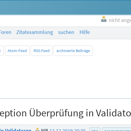
nicht ang
Foren
Zitatesammlung
suchen
Hilfe
t
Atom-Feed
RSS-Feed
archivierte Beiträge
eption Überprüfung in Validat
in Validatoren
MB
12.12.2019 20:35
php
programmierte