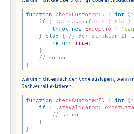
function
checkCustomerID
(
int
$
if
(
Database
::
fetch
(
$id
)
throw
new
Exception
(
'ca
}
else
{
// der struktur IF-
return
true
;
}
// so on
}
warum nicht einfach den Code auslagern, wenn m
Sachverhalt existieren.
function
checkCustomerID
(
int
$
if
(
DataValidator
::
existDat
// so on
}
}