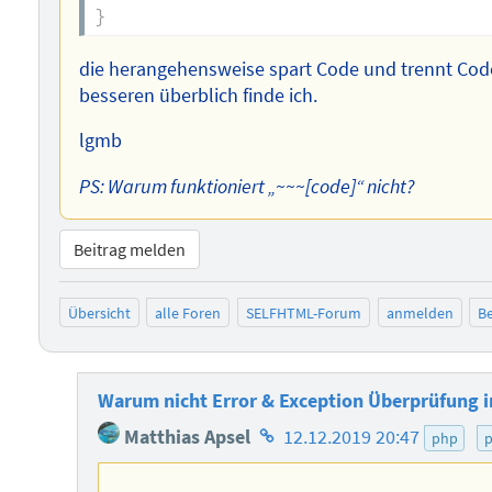
}
die herangehensweise spart Code und trennt Code
besseren überblich finde ich.
lgmb
PS: Warum funktioniert „~~~[code]“ nicht?
Beitrag melden
Übersicht
alle Foren
SELFHTML-Forum
anmelden
Be
Warum nicht Error & Exception Überprüfung i
Homepage
Matthias Apsel
12.12.2019 20:47
php
p
des
Autors