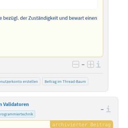
 bezügl. der Zuständigkeit und bewart einen
–
Informa
negativ bewerten
positiv bewe
nutzerkonto erstellen
Beitrag im Thread-Baum
n Validatoren
–
Info
rogrammiertechnik