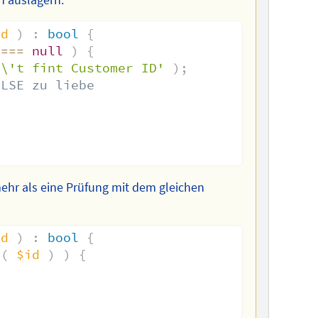
id
)
:
bool
{
===
null
)
{
n\'t fint Customer ID'
)
;
ELSE zu liebe
ehr als eine Prüfung mit dem gleichen
id
)
:
bool
{
a
(
$id
)
)
{