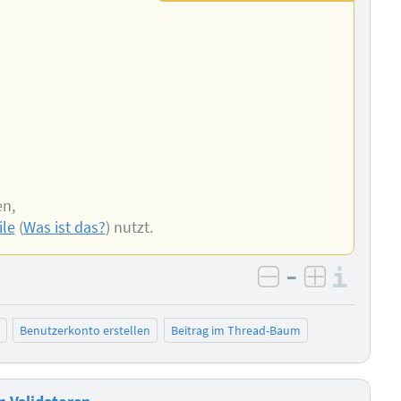
en,
le
(
Was ist das?
) nutzt.
–
Info
negativ bewer
positiv b
Benutzerkonto erstellen
Beitrag im Thread-Baum