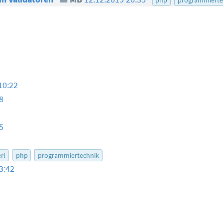
10:22
8
5
rl
php
programmiertechnik
3:42