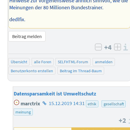
Hinweise zur Vorgehensweise ähnlich sinnvoll, wie die
Meinungen der 80 Millionen Bundestrainer.
dedlfix.
Beitrag melden
+4
negativ b
posi
Übersicht
alle Foren
SELFHTML-Forum
anmelden
Benutzerkonto erstellen
Beitrag im Thread-Baum
Datensparsamkeit ist Umweltschutz
Homepage
marctrix
15.12.2019 14:31
ethik
gesellschaft
des
meinung
Autors
+2