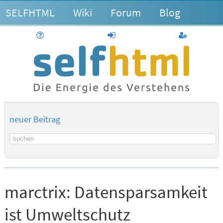
SELFHTML
Wiki
Forum
Blog
Hilfe
anmelden
Benutzerk
neuer Beitrag
Suchbegriff
marctrix:
Datensparsamkeit
ist Umweltschutz