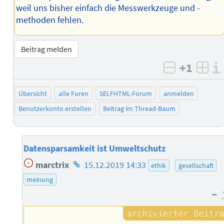
weil uns bisher einfach die Messwerkzeuge und -
methoden fehlen.
Beitrag melden
+1
negativ b
posi
Übersicht
alle Foren
SELFHTML-Forum
anmelden
Benutzerkonto erstellen
Beitrag im Thread-Baum
Datensparsamkeit ist Umweltschutz
Homepage
marctrix
15.12.2019 14:33
ethik
gesellschaft
des
meinung
Autors
–