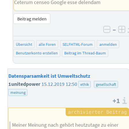
Ceterum censeo Google esse delendam
Beitrag melden
–
negati
po
Übersicht
alle Foren
SELFHTML-Forum
anmelden
Benutzerkonto erstellen
Beitrag im Thread-Baum
Datensparsamkeit ist Umweltschutz
1unitedpower
15.12.2019 12:50
ethik
gesellschaft
meinung
+1
Meiner Meinung nach gehört heutzutage zu einer