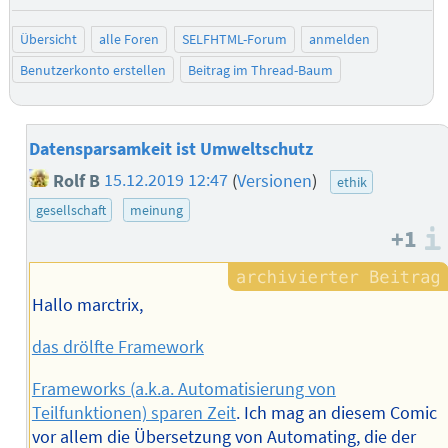
negativ bew
posit
Übersicht
alle Foren
SELFHTML-Forum
anmelden
Benutzerkonto erstellen
Beitrag im Thread-Baum
Datensparsamkeit ist Umweltschutz
Rolf B
15.12.2019 12:47
(
Versionen
)
ethik
gesellschaft
meinung
+1
Hallo marctrix,
das drölfte Framework
Frameworks (a.k.a. Automatisierung von
Teilfunktionen) sparen Zeit
. Ich mag an diesem Comic
vor allem die Übersetzung von Automating, die der