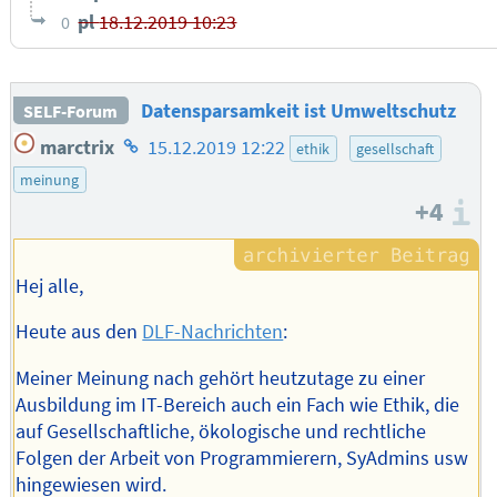
pl
18.12.2019 10:23
0
Datensparsamkeit ist Umweltschutz
SELF-Forum
Homepage
marctrix
15.12.2019 12:22
ethik
gesellschaft
des
meinung
Autors
+4
I
Hej alle,
Heute aus den
DLF-Nachrichten
:
Meiner Meinung nach gehört heutzutage zu einer
Ausbildung im IT-Bereich auch ein Fach wie Ethik, die
auf Gesellschaftliche, ökologische und rechtliche
Folgen der Arbeit von Programmierern, SyAdmins usw
hingewiesen wird.