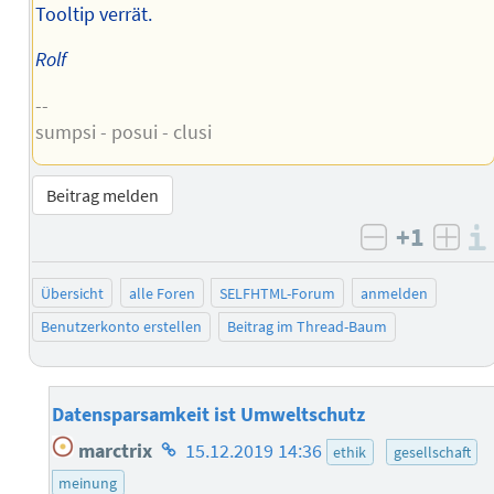
Tooltip verrät.
Rolf
--
sumpsi - posui - clusi
Beitrag melden
+1
negativ b
posi
Übersicht
alle Foren
SELFHTML-Forum
anmelden
Benutzerkonto erstellen
Beitrag im Thread-Baum
Datensparsamkeit ist Umweltschutz
Homepage
marctrix
15.12.2019 14:36
ethik
gesellschaft
des
meinung