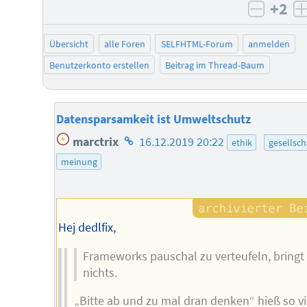
+2
negati
Übersicht
alle Foren
SELFHTML-Forum
anmelden
Benutzerkonto erstellen
Beitrag im Thread-Baum
Datensparsamkeit ist Umweltschutz
Homepage
marctrix
16.12.2019 20:22
ethik
gesellsch
des
meinung
Autors
Hej dedlfix,
Frameworks pauschal zu verteufeln, bringt
nichts.
„Bitte ab und zu mal dran denken“ hieß so vi