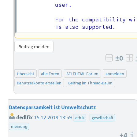
           user.

           For the compatibility wi
Beitrag melden
±0
negativ 
po
Übersicht
alle Foren
SELFHTML-Forum
anmelden
Benutzerkonto erstellen
Beitrag im Thread-Baum
Datensparsamkeit ist Umweltschutz
dedlfix
15.12.2019 13:59
ethik
gesellschaft
meinung
+4