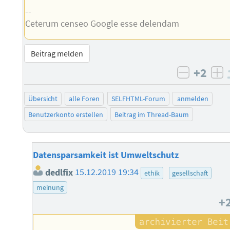
--
Ceterum censeo Google esse delendam
Beitrag melden
+2
negativ 
po
Übersicht
alle Foren
SELFHTML-Forum
anmelden
Benutzerkonto erstellen
Beitrag im Thread-Baum
Datensparsamkeit ist Umweltschutz
dedlfix
15.12.2019 19:34
ethik
gesellschaft
meinung
+