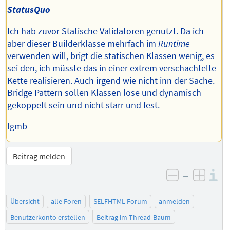
StatusQuo
Ich hab zuvor Statische Validatoren genutzt. Da ich
aber dieser Builderklasse mehrfach im
Runtime
verwenden will, brigt die statischen Klassen wenig, es
sei den, ich müsste das in einer extrem verschachtelte
Kette realisieren. Auch irgend wie nicht inn der Sache.
Bridge Pattern sollen Klassen lose und dynamisch
gekoppelt sein und nicht starr und fest.
lgmb
Beitrag melden
–
I
negativ be
posit
Übersicht
alle Foren
SELFHTML-Forum
anmelden
Benutzerkonto erstellen
Beitrag im Thread-Baum