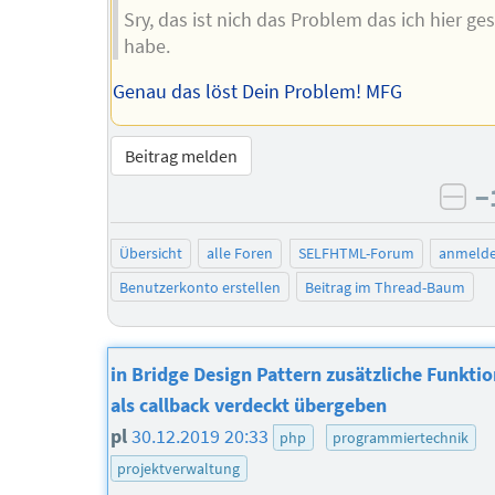
Sry, das ist nich das Problem das ich hier ges
habe.
Genau das löst Dein Problem! MFG
Beitrag melden
−
neg
Übersicht
alle Foren
SELFHTML-Forum
anmeld
Benutzerkonto erstellen
Beitrag im Thread-Baum
in Bridge Design Pattern zusätzliche Funktio
als callback verdeckt übergeben
pl
30.12.2019 20:33
php
programmiertechnik
projektverwaltung