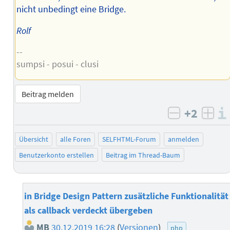
nicht unbedingt eine Bridge.
Rolf
--
sumpsi - posui - clusi
Beitrag melden
+2
negativ b
posi
Übersicht
alle Foren
SELFHTML-Forum
anmelden
Benutzerkonto erstellen
Beitrag im Thread-Baum
in Bridge Design Pattern zusätzliche Funktionalität
als callback verdeckt übergeben
MB
30.12.2019 16:28
(
Versionen
)
php