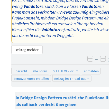
PS: Ich muss noch dazu sagen, dass es verhältnismäßig
wenig
Validator
en sind. 0 bis 5 Klassen
Validator
en.
Kann man das verkraften??? Wenn zukünfig ein größer
Projekt ansteht, mit dem Bridge Design Pattern und ei
ähnliches Problem mit extrem vielen übergebenden
Klassen (hier die
Validator
en) auftritte, wollte ich wiss
obs da nicht eleganteren Weg gibt.
Beitrag melden
–
negati
po
Übersicht
alle Foren
SELFHTML-Forum
anmelden
Benutzerkonto erstellen
Beitrag im Thread-Baum
in Bridge Design Pattern zusätzliche Funktionalit
als callback verdeckt übergeben