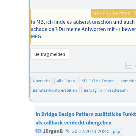
hi MB, ich finde es äußerst unschön und auch
schade daß Du meine Antworten mit -1 bewer
MFG
Beitrag melden
ne
Übersicht
alle Foren
SELFHTML-Forum
anmeld
Benutzerkonto erstellen
Beitrag im Thread-Baum
in Bridge Design Pattern zusätzliche Funkt
als callback verdeckt übergeben
Homepage
JürgenB
30.12.2019 20:45
php