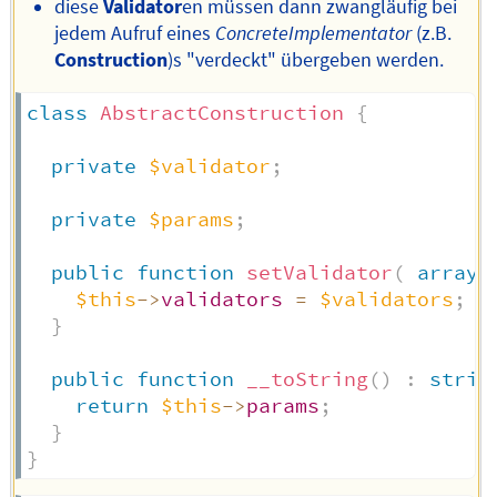
diese
Validator
en müssen dann zwangläufig bei
jedem Aufruf eines
ConcreteImplementator
(z.B.
Construction
)s "verdeckt" übergeben werden.
class
AbstractConstruction
{
private
$validator
;
private
$params
;
public
function
setValidator
(
array
$this
->
validators
=
$validators
;
}
public
function
__toString
(
)
:
strin
return
$this
->
params
;
}
}