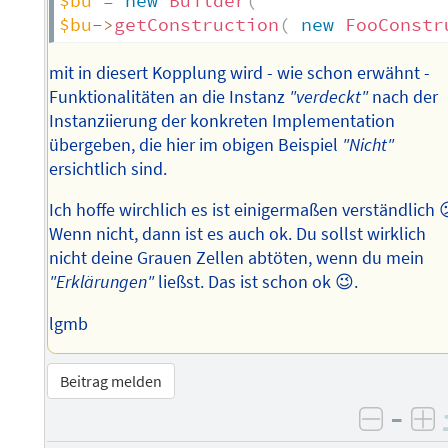
$bu
=
new
Builder
(
$bu
->
getConstruction
(
new
FooConstr
mit in diesert Kopplung wird - wie schon erwähnt -
Funktionalitäten an die Instanz
"verdeckt"
nach der
Instanziierung der konkreten Implementation
übergeben, die hier im obigen Beispiel
"Nicht"
ersichtlich sind.
Ich hoffe wirchlich es ist einigermaßen verständlich 
Wenn nicht, dann ist es auch ok. Du sollst wirklich
nicht deine Grauen Zellen abtöten, wenn du mein
"Erklärungen"
ließst. Das ist schon ok 😉.
lgmb
Beitrag melden
–
negati
po