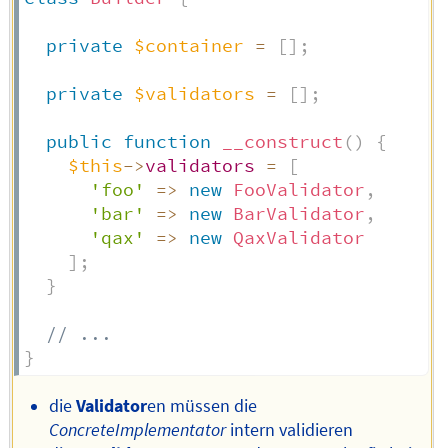
private
$container
=
[
]
;
private
$validators
=
[
]
;
public
function
__construct
(
)
{
$this
->
validators
=
[
'foo'
=>
new
FooValidator
,
'bar'
=>
new
BarValidator
,
'qax'
=>
new
QaxValidator
]
;
}
// ...
}
die
Validator
en müssen die
ConcreteImplementator
intern validieren