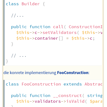
class
Builder
{
//...
public
function
call
(
ConstructionIn
$this
->
c
->
setValidators
(
$this
->
va
$this
->
container
[
]
=
$this
->
c
;
}
// ...
}
die konrete implementierung
FooConstruction
:
class
FooConstruction
extends
Abstract
public
function
__construct
(
string
$this
->
validators
->
isValid
(
$param