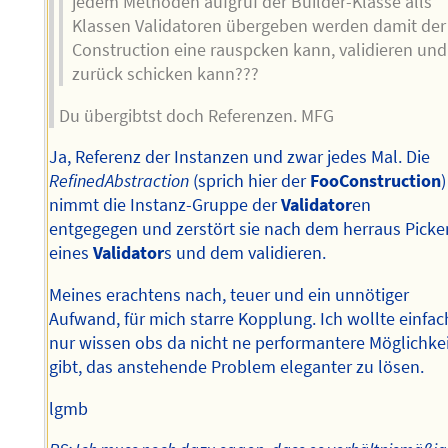
jedem Methoden aufgruf der Builder-Klasse alls
Klassen Validatoren übergeben werden damit der
Construction eine rauspcken kann, validieren und
zurück schicken kann???
Du übergibtst doch Referenzen. MFG
Ja, Referenz der Instanzen und zwar jedes Mal. Die
RefinedAbstraction
(sprich hier der
FooConstruction
)
nimmt die Instanz-Gruppe der
Validator
en
entgegegen und zerstört sie nach dem herraus Picke
eines
Validator
s und dem validieren.
Meines erachtens nach, teuer und ein unnötiger
Aufwand, für mich starre Kopplung. Ich wollte einfac
nur wissen obs da nicht ne performantere Möglichke
gibt, das anstehende Problem eleganter zu lösen.
lgmb