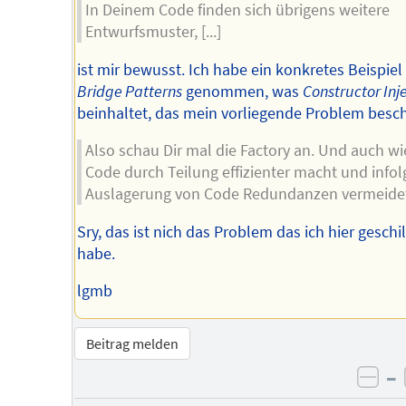
In Deinem Code finden sich übrigens weitere
Entwurfsmuster, [...]
ist mir bewusst. Ich habe ein konkretes Beispiel
Bridge Patterns
genommen, was
Constructor Inj
beinhaltet, das mein vorliegende Problem besch
Also schau Dir mal die Factory an. Und auch w
Code durch Teilung effizienter macht und infol
Auslagerung von Code Redundanzen vermeide
Sry, das ist nich das Problem das ich hier geschi
habe.
lgmb
Beitrag melden
–
neg