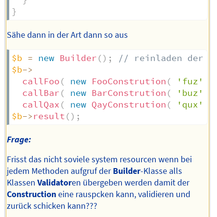
}
}
Sähe dann in der Art dann so aus
$b
=
new
Builder
(
)
;
// reinladen der V
$b
->
callFoo
(
new
FooConstrution
(
'fuz'
)
callBar
(
new
BarConstrution
(
'buz'
)
callQax
(
new
QayConstrution
(
'qux'
)
$b
->
result
(
)
;
Frage:
Frisst das nicht soviele system resourcen wenn bei
jedem Methoden aufgruf der
Builder
-Klasse alls
Klassen
Validator
en übergeben werden damit der
Construction
eine rauspcken kann, validieren und
zurück schicken kann???