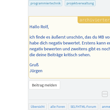
des
programmiertechnik
projektverwaltung
Autors
Hallo Rolf,
ich finde es äußerst unschön, das du MB vor
habe dich negativ bewertet. Erstens kann e
negativ bewerten und zweitens gibt es noc
die deine Beiträge kritisch sehen.
Gruß
Jürgen
Beitrag melden
n
Übersicht
alle Foren
SELFHTML-Forum
anme