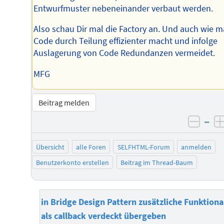
Entwurfmuster nebeneinander verbaut werden.
Also schau Dir mal die Factory an. Und auch wie 
Code durch Teilung effizienter macht und infolge
Auslagerung von Code Redundanzen vermeidet.
MFG
Beitrag melden
–
negat
Übersicht
alle Foren
SELFHTML-Forum
anmelden
Benutzerkonto erstellen
Beitrag im Thread-Baum
in Bridge Design Pattern zusätzliche Funktiona
als callback verdeckt übergeben