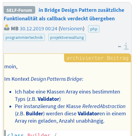
in Bridge Design Pattern zusätzliche
SELF-Forum
Funktionalität als callback verdeckt übergeben
MB
30.12.2019 00:24
(
Versionen
)
php
programmiertechnik
projektverwaltung
–
I
moin,
Im Kontext
Design Patterns Bridge
:
Ich habe eine Klassen Array eines bestimmten
Typs (z.B.
Validator
)
Per instanziierung der Klasse
ReferedAbstraction
(z.B.
Builder
) werden diese
Validator
en in einem
Array rein geladen, Anzahl unabhängig.
class
Builder
{