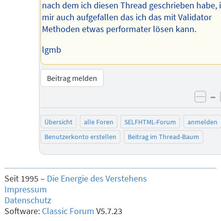
nach dem ich diesen Thread geschrieben habe, i
mir auch aufgefallen das ich das mit Validator
Methoden etwas performater lösen kann.
lgmb
Beitrag melden
–
neg
Übersicht
alle Foren
SELFHTML-Forum
anmelden
Benutzerkonto erstellen
Beitrag im Thread-Baum
Seit 1995 –
Die Energie des Verstehens
Impressum
Datenschutz
Software:
Classic Forum
V5.7.23