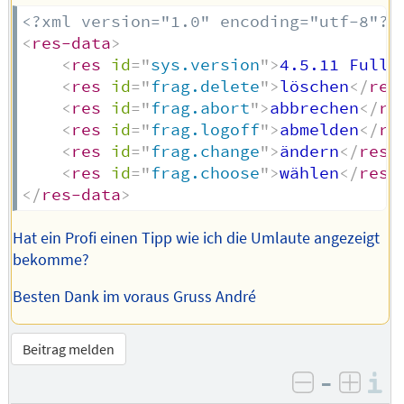
<?xml version="1.0" encoding="utf-8"?>
<
res-data
>
<
res
id
=
"
sys.version
"
>
4.5.11 Full
<
<
res
id
=
"
frag.delete
"
>
löschen
</
res
<
res
id
=
"
frag.abort
"
>
abbrechen
</
re
<
res
id
=
"
frag.logoff
"
>
abmelden
</
re
<
res
id
=
"
frag.change
"
>
ändern
</
res
>
<
res
id
=
"
frag.choose
"
>
wählen
</
res
>
</
res-data
>
Hat ein Profi einen Tipp wie ich die Umlaute angezeigt
bekomme?
Besten Dank im voraus Gruss André
Beitrag melden
–
I
negativ be
posit