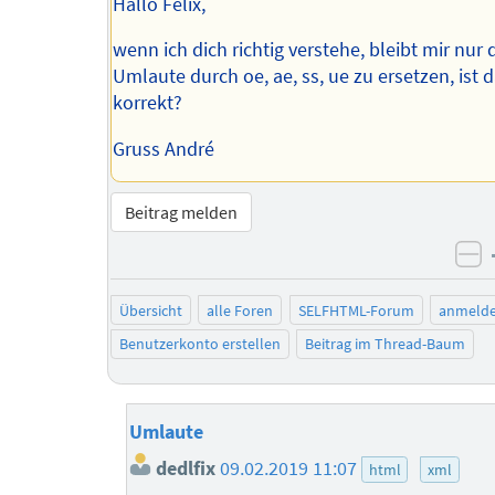
Hallo Felix,
wenn ich dich richtig verstehe, bleibt mir nur 
Umlaute durch oe, ae, ss, ue zu ersetzen, ist 
korrekt?
Gruss André
Beitrag melden
ne
Übersicht
alle Foren
SELFHTML-Forum
anmeld
Benutzerkonto erstellen
Beitrag im Thread-Baum
Umlaute
dedlfix
09.02.2019 11:07
html
xml