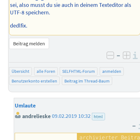
sei, also musst du sie auch in deinem Texteditor als
UTF-8 speichern.
dedlfix.
Beitrag melden
–
negativ 
posi
Übersicht
alle Foren
SELFHTML-Forum
anmelden
Benutzerkonto erstellen
Beitrag im Thread-Baum
Umlaute
andrelieske
09.02.2019 10:32
html
–