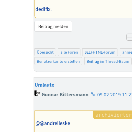
dedlfix.
Beitrag melden
Übersicht
alle Foren
SELFHTML-Forum
anme
Benutzerkonto erstellen
Beitrag im Thread-Baum
Umlaute
Homepage
Gunnar Bittersmann
09.02.2019 11:2
des
Autors
@@andrelieske