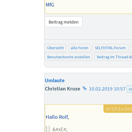
MfG
Beitrag melden
Übersicht
alle Foren
SELFHTML-Forum
Benutzerkonto erstellen
Beitrag im Thread-
Umlaute
Homepage
Christian Kruse
10.02.2019 10:57
x
des
Autors
Hallo Rolf,
&#xE4;