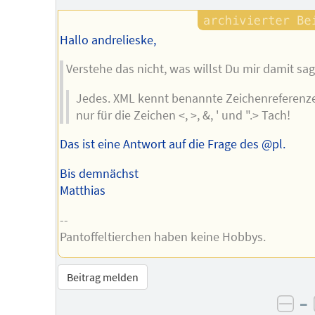
Autors
Hallo andrelieske,
Verstehe das nicht, was willst Du mir damit sa
Jedes. XML kennt benannte Zeichenreferenz
nur für die Zeichen <, >, &, ' und ".> Tach!
Das ist eine Antwort auf die Frage des @pl.
Bis demnächst
Matthias
--
Pantoffeltierchen haben keine Hobbys.
Beitrag melden
–
neg