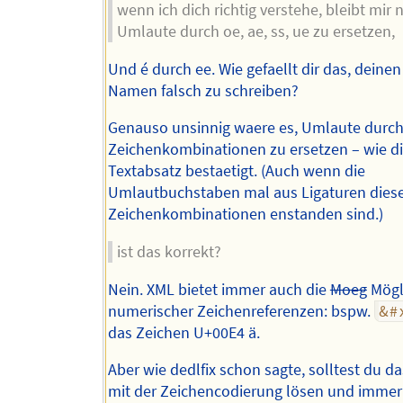
wenn ich dich richtig verstehe, bleibt mir 
Umlaute durch oe, ae, ss, ue zu ersetzen,
Und é durch ee. Wie gefaellt dir das, deine
Namen falsch zu schreiben?
Genauso unsinnig waere es, Umlaute durc
Zeichenkombinationen zu ersetzen – wie di
Textabsatz bestaetigt. (Auch wenn die
Umlautbuchstaben mal aus Ligaturen dies
Zeichenkombinationen enstanden sind.)
ist das korrekt?
Nein. XML bietet immer auch die
Moeg
Mögl
numerischer Zeichenreferenzen: bspw.
&#
das Zeichen U+00E4 ä.
Aber wie dedlfix schon sagte, solltest du d
mit der Zeichencodierung lösen und imme