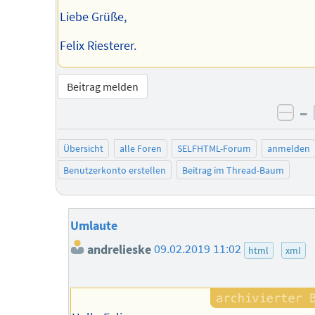
Liebe Grüße,
Felix Riesterer.
Beitrag melden
–
neg
Übersicht
alle Foren
SELFHTML-Forum
anmelden
Benutzerkonto erstellen
Beitrag im Thread-Baum
Umlaute
andrelieske
09.02.2019 11:02
html
xml