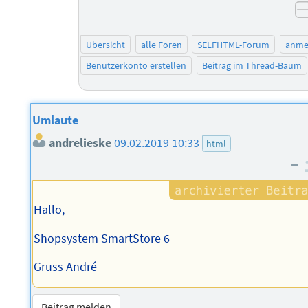
Übersicht
alle Foren
SELFHTML-Forum
anme
Benutzerkonto erstellen
Beitrag im Thread-Baum
Umlaute
andrelieske
09.02.2019 10:33
html
–
Hallo,
Shopsystem SmartStore 6
Gruss André
Beitrag melden