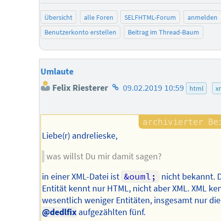
Übersicht
alle Foren
SELFHTML-Forum
anmelden
Benutzerkonto erstellen
Beitrag im Thread-Baum
Umlaute
Homepage
Felix Riesterer
09.02.2019 10:59
html
x
des
Autors
Liebe(r) andrelieske,
was willst Du mir damit sagen?
in einer XML-Datei ist
&ouml;
nicht bekannt. 
Entität kennt nur HTML, nicht aber XML. XML ke
wesentlich weniger Entitäten, insgesamt nur die
@dedlfix
aufgezählten fünf.