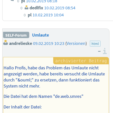
pl
10.02.2019 08:18
0
dedlfix
10.02.2019 08:54
0
pl
10.02.2019 10:04
0
Umlaute
SELF-Forum
andrelieske
09.02.2019 10:23
(
Versionen
)
html
–
I
Hallo Profis, habe das Problem das Umlaute nicht
angezeigt werden, habe bereits versucht die Umlaute
durch "&ouml;" zu ersetzen, dann funktioniert das
System nicht mehr.
Die Datei hat dem Namen "de.web.smres"
Der Inhalt der Datei: