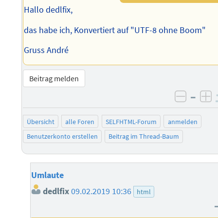
Hallo dedlfix,
das habe ich, Konvertiert auf "UTF-8 ohne Boom"
Gruss André
Beitrag melden
–
negati
po
Übersicht
alle Foren
SELFHTML-Forum
anmelden
Benutzerkonto erstellen
Beitrag im Thread-Baum
Umlaute
dedlfix
09.02.2019 10:36
html