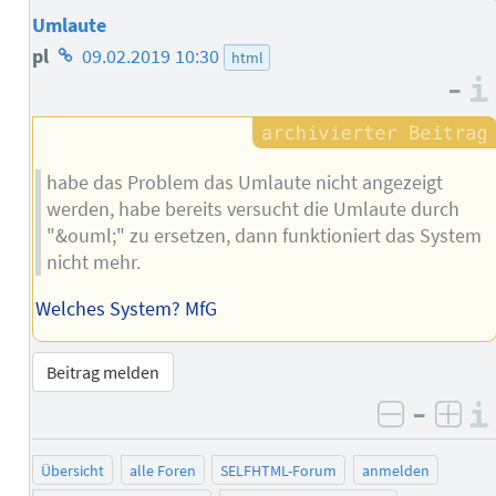
Umlaute
Homepage
pl
09.02.2019 10:30
html
–
des
Autors
habe das Problem das Umlaute nicht angezeigt
werden, habe bereits versucht die Umlaute durch
"&ouml;" zu ersetzen, dann funktioniert das System
nicht mehr.
Welches System? MfG
Beitrag melden
–
negativ 
posi
Übersicht
alle Foren
SELFHTML-Forum
anmelden