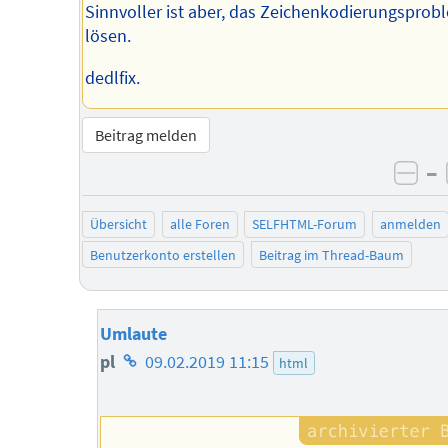
Sinnvoller ist aber, das Zeichenkodierungsprob
lösen.
dedlfix.
Beitrag melden
–
neg
Übersicht
alle Foren
SELFHTML-Forum
anmelden
Benutzerkonto erstellen
Beitrag im Thread-Baum
Umlaute
Homepage
pl
09.02.2019 11:15
html
des
Autors