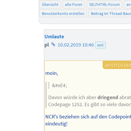
Übersicht
alle Foren
SELFHTML-Forum
an
Benutzerkonto erstellen
Beitrag im Thread-Ba
Umlaute
Homepage
pl
10.02.2019 10:46
xml
des
Autors
moin,
&#xE4;
Davon würde ich aber
dringend
abrate
Codepage 1252. Es gibt so viele davon.
NCR's beziehen sich auf den Codepoint
eindeutig!