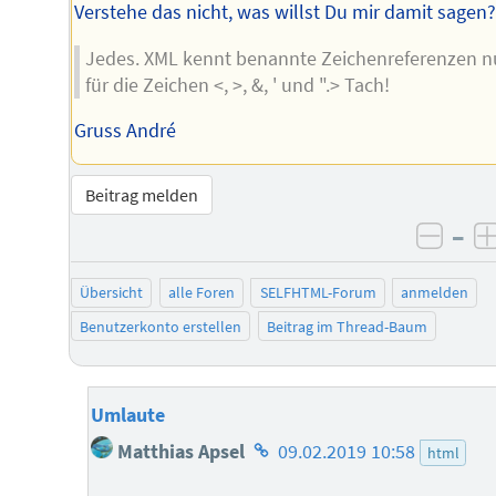
Verstehe das nicht, was willst Du mir damit sagen
Jedes. XML kennt benannte Zeichenreferenzen n
für die Zeichen <, >, &, ' und ".> Tach!
Gruss André
Beitrag melden
–
negat
Übersicht
alle Foren
SELFHTML-Forum
anmelden
Benutzerkonto erstellen
Beitrag im Thread-Baum
Umlaute
Homepage
Matthias Apsel
09.02.2019 10:58
html
des