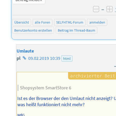
–
negati
po
Übersicht
alle Foren
SELFHTML-Forum
anmelden
Benutzerkonto erstellen
Beitrag im Thread-Baum
Umlaute
Homepage
pl
09.02.2019 10:39
html
des
Autors
Shopsystem SmartStore 6
Ist es der Browser der den Umlaut nicht anzeigt? 
was heißt funktioniert nicht mehr?
MfG