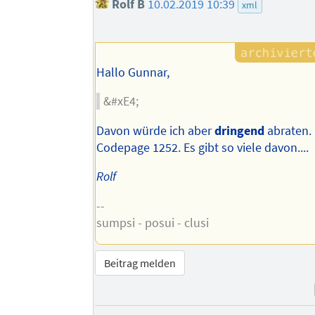
Rolf B
10.02.2019 10:39
xml
Hallo Gunnar,
&#xE4;
Davon würde ich aber
dringend
abraten. 
Codepage 1252. Es gibt so viele davon....
Rolf
--
sumpsi - posui - clusi
Beitrag melden