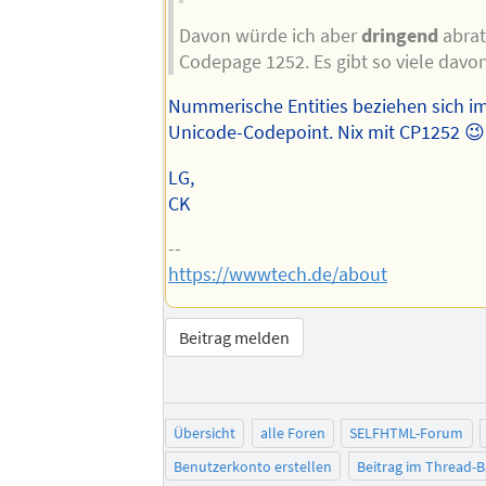
Davon würde ich aber
dringend
abrate
Codepage 1252. Es gibt so viele davon.
Nummerische Entities beziehen sich i
Unicode-Codepoint. Nix mit CP1252 😉
LG,
CK
--
https://wwwtech.de/about
Beitrag melden
Übersicht
alle Foren
SELFHTML-Forum
Benutzerkonto erstellen
Beitrag im Thread-