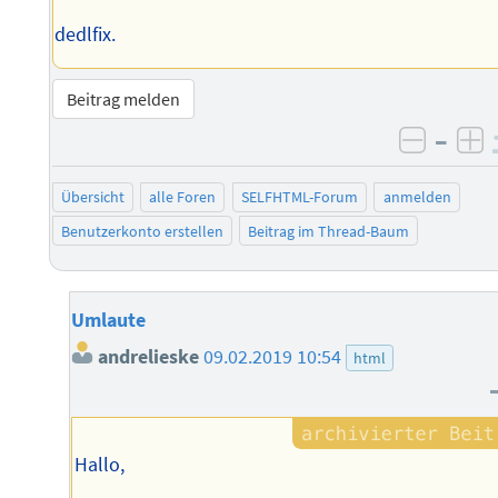
dedlfix.
Beitrag melden
–
negati
po
Übersicht
alle Foren
SELFHTML-Forum
anmelden
Benutzerkonto erstellen
Beitrag im Thread-Baum
Umlaute
andrelieske
09.02.2019 10:54
html
Hallo,