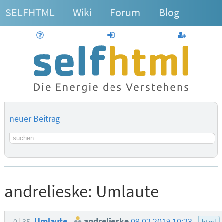
SELFHTML
Wiki
Forum
Blog
Hilfe
anmelden
Benutzerk
neuer Beitrag
Suchbegriff
andrelieske:
Umlaute
Umlaute
andrelieske
09.02.2019 10:23
0
35
html