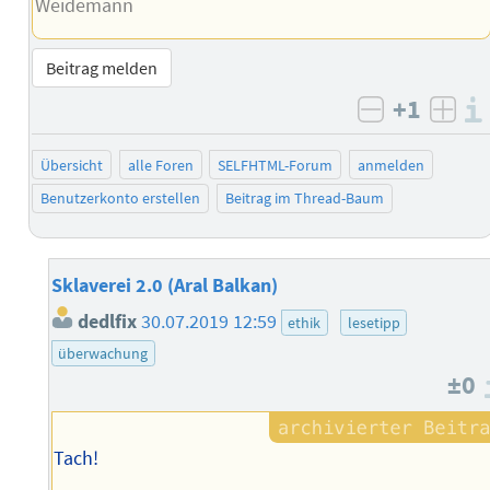
Weidemann
Beitrag melden
+1
negativ b
posi
Übersicht
alle Foren
SELFHTML-Forum
anmelden
Benutzerkonto erstellen
Beitrag im Thread-Baum
Sklaverei 2.0 (Aral Balkan)
dedlfix
30.07.2019 12:59
ethik
lesetipp
überwachung
±0
Tach!