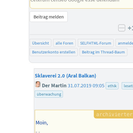
Beitrag melden
+
neg
Übersicht
alle Foren
SELFHTML-Forum
anmeld
Benutzerkonto erstellen
Beitrag im Thread-Baum
Sklaverei 2.0 (Aral Balkan)
Der Martin
31.07.2019 09:05
ethik
leset
überwachung
Moin,