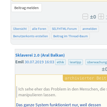
Beitrag melden
±0
negativ 
po
Übersicht
alle Foren
SELFHTML-Forum
anmelden
Benutzerkonto erstellen
Beitrag im Thread-Baum
Sklaverei 2.0 (Aral Balkan)
Emil
30.07.2019 16:03
ethik
lesetipp
überwachung
±
Ich sehe eher das Problem in den Menschen, die 
manipulieren lassen.
Das ganze System funktioniert nur, weil dessen