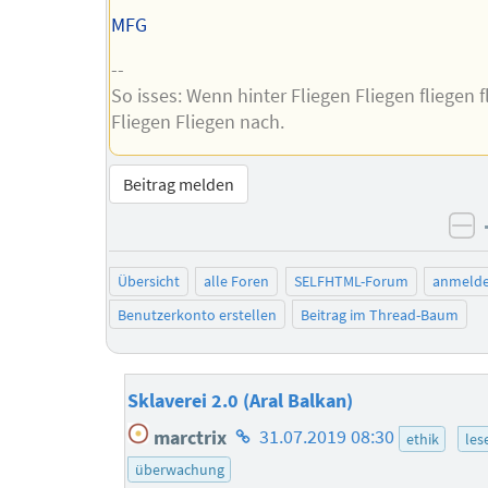
MFG
--
So isses: Wenn hinter Fliegen Fliegen fliegen f
Fliegen Fliegen nach.
Beitrag melden
ne
Übersicht
alle Foren
SELFHTML-Forum
anmeld
Benutzerkonto erstellen
Beitrag im Thread-Baum
Sklaverei 2.0 (Aral Balkan)
Homepage
marctrix
31.07.2019 08:30
ethik
les
des
überwachung