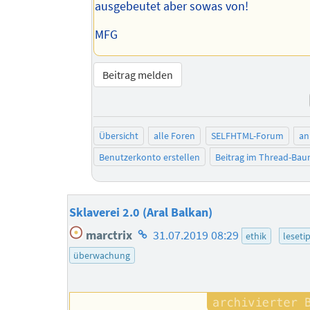
ausgebeutet aber sowas von!
MFG
Beitrag melden
Übersicht
alle Foren
SELFHTML-Forum
an
Benutzerkonto erstellen
Beitrag im Thread-Ba
Sklaverei 2.0 (Aral Balkan)
Homepage
marctrix
31.07.2019 08:29
ethik
leseti
des
überwachung
Autors