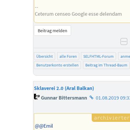
--
Ceterum censeo Google esse delendam
Beitrag melden
n
Übersicht
alle Foren
SELFHTML-Forum
anme
Benutzerkonto erstellen
Beitrag im Thread-Baum
Sklaverei 2.0 (Aral Balkan)
Homepage
Gunnar Bittersmann
01.08.2019 09:3
des
Autors
@@Emil