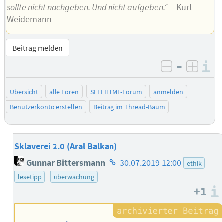
sollte nicht nachgeben. Und nicht aufgeben.“
—Kurt
Weidemann
Beitrag melden
–
I
negativ be
posit
Übersicht
alle Foren
SELFHTML-Forum
anmelden
Benutzerkonto erstellen
Beitrag im Thread-Baum
Sklaverei 2.0 (Aral Balkan)
Homepage
Gunnar Bittersmann
30.07.2019 12:00
ethik
des
lesetipp
überwachung
Autors
+1