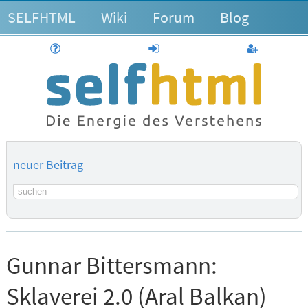
SELFHTML
Wiki
Forum
Blog
Hilfe
anmelden
Benutzerk
neuer Beitrag
Suchbegriff
Gunnar Bittersmann:
Sklaverei 2.0 (Aral Balkan)