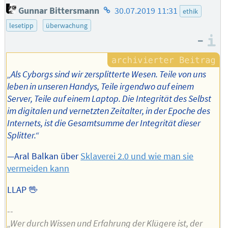
Homepage
Gunnar Bittersmann
30.07.2019 11:31
ethik
des
lesetipp
überwachung
Autors
–
I
„Als Cyborgs sind wir zersplitterte Wesen. Teile von uns
leben in unseren Handys, Teile irgendwo auf einem
Server, Teile auf einem Laptop. Die Integrität des Selbst
im digitalen und vernetzten Zeitalter, in der Epoche des
Internets, ist die Gesamtsumme der Integrität dieser
Splitter.“
—Aral Balkan über
Sklaverei 2.0 und wie man sie
vermeiden kann
LLAP 🖖
--
„Wer durch Wissen und Erfahrung der Klügere ist, der