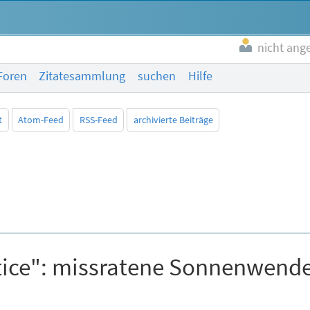
nicht ang
Foren
Zitatesammlung
suchen
Hilfe
t
Atom-Feed
RSS-Feed
archivierte Beiträge
tice": missratene Sonnenwende 