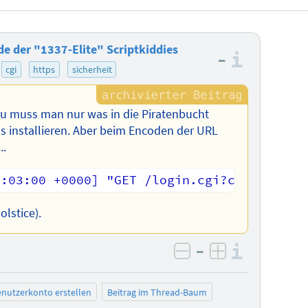
e der "1337-Elite" Scriptkiddies
–
Informa
cgi
https
sicherheit
zu muss man nur was in die Piratenbucht
s installieren. Aber beim Encoden der URL
..
lstice).
–
Informa
negativ bewerten
positiv bewe
nutzerkonto erstellen
Beitrag im Thread-Baum