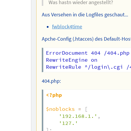
Was hastn wieder angestellt?
Aus Versehen in die Logfiles geschaut...
fwblock4time
Apche-Config (.htacces) des Default-Hosts:
ErrorDocument 404 /404.php

RewriteEngine on

404.php:
<?php
$noblocks
=
[
'192.168.1.'
,
'127.'
]
;