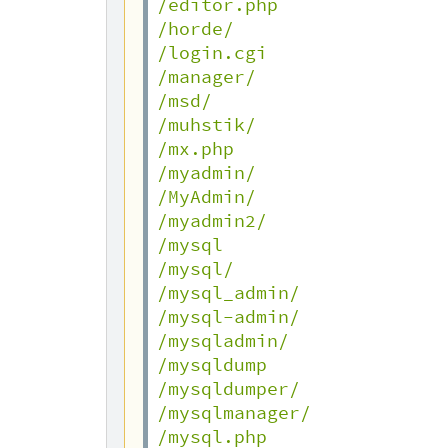
/editor.php

/horde/

/login.cgi

/manager/

/msd/

/muhstik/

/mx.php

/myadmin/

/MyAdmin/

/myadmin2/

/mysql

/mysql/

/mysql_admin/

/mysql-admin/

/mysqladmin/

/mysqldump

/mysqldumper/

/mysqlmanager/

/mysql.php
