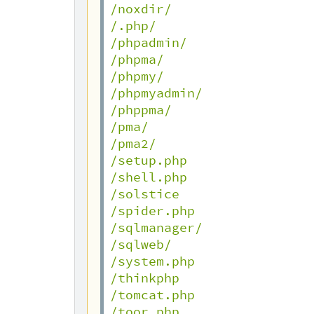
/noxdir/

/.php/

/phpadmin/

/phpma/

/phpmy/

/phpmyadmin/

/phppma/

/pma/

/pma2/

/setup.php

/shell.php

/solstice

/spider.php

/sqlmanager/

/sqlweb/

/system.php

/thinkphp

/tomcat.php

/toor.php
