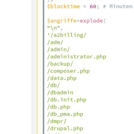
$blocktime
=
60
;
# Minuten
$angriffe
=
explode
(
"\n"
,
'/a2billing/

/adm/

/admin/

/administrator.php

/backup/

/composer.php

/data.php

/db/

/dbadmin

/db.init.php

/db.php

/db_pma.php

/dmpr/

/drupal.php
