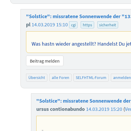
"Solstice": missratene Sonnenwende der "133
pl
14.03.2019 15:10
cgi
https
sicherheit
Was hastn wieder angestellt? Handelst Du je
Beitrag melden
Übersicht
alle Foren
SELFHTML-Forum
anmelden
"Solstice": missratene Sonnenwende der 
ursus contionabundo
14.03.2019 15:20
(
Ve