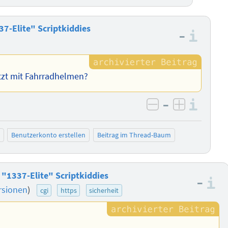
7-Elite" Scriptkiddies
–
Info
tzt mit Fahrradhelmen?
–
Info
negativ bewer
positiv b
Benutzerkonto erstellen
Beitrag im Thread-Baum
"1337-Elite" Scriptkiddies
–
I
rsionen
)
cgi
https
sicherheit