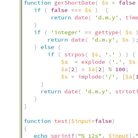
function
gerShortDate
(
$s
=
false
if
(
false
===
$s
)
{
return
date
(
'd.m.y'
,
tim
}
if
(
'integer'
==
gettype
(
$s
return
date
(
'd.m.y'
,
$s
)
}
else
{
if
(
strpos
(
$s
,
'.'
)
)
{
$a
=
explode
(
'.'
,
$s
$a
[
2
]
=
$a
[
2
]
%
100
;
$s
=
implode
(
'/'
,
[
$a
[
}
return
date
(
'd.m.y'
,
strtot
}
}
function
test
(
$input
=
false
)
{
echo
sprintf
(
"% 12s"
,
$input
)
,