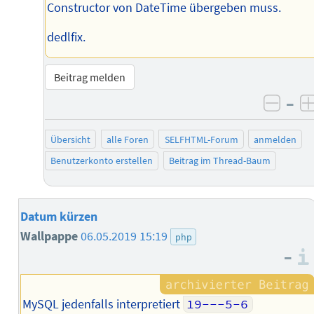
Constructor von DateTime übergeben muss.
dedlfix.
Beitrag melden
–
negat
Übersicht
alle Foren
SELFHTML-Forum
anmelden
Benutzerkonto erstellen
Beitrag im Thread-Baum
Datum kürzen
Wallpappe
06.05.2019 15:19
php
–
MySQL jedenfalls interpretiert
19---5-6