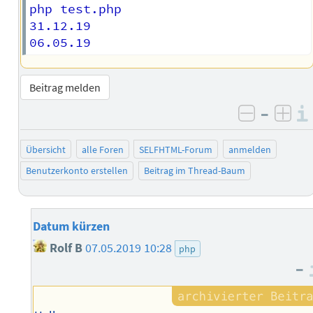
php test.php

31.12.19

Beitrag melden
–
negativ 
posi
Übersicht
alle Foren
SELFHTML-Forum
anmelden
Benutzerkonto erstellen
Beitrag im Thread-Baum
Datum kürzen
Rolf B
07.05.2019 10:28
php
–