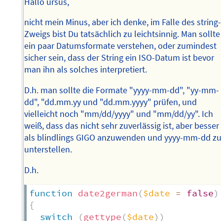
Hallo ursus,
nicht mein Minus, aber ich denke, im Falle des string
Zweigs bist Du tatsächlich zu leichtsinnig. Man sollte
ein paar Datumsformate verstehen, oder zumindest
sicher sein, dass der String ein ISO-Datum ist bevor
man ihn als solches interpretiert.
D.h. man sollte die Formate "yyyy-mm-dd", "yy-mm-
dd", "dd.mm.yy und "dd.mm.yyyy" prüfen, und
vielleicht noch "mm/dd/yyyy" und "mm/dd/yy". Ich
weiß, dass das nicht sehr zuverlässig ist, aber besser
als blindlings GIGO anzuwenden und yyyy-mm-dd z
unterstellen.
D.h.
function
date2german
(
$date
=
false
)
{
switch
(
gettype
(
$date
)
)