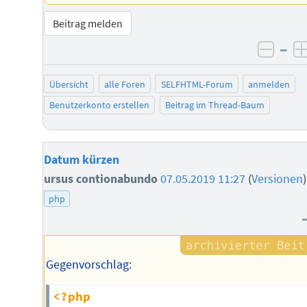
Beitrag melden
–
negat
Übersicht
alle Foren
SELFHTML-Forum
anmelden
Benutzerkonto erstellen
Beitrag im Thread-Baum
Datum kürzen
ursus contionabundo
07.05.2019 11:27
(
Versionen
)
php
Gegenvorschlag:
<?php