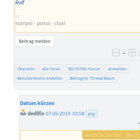
Rolf
--
sumpsi - posui - clusi
Beitrag melden
–
negati
po
Übersicht
alle Foren
SELFHTML-Forum
anmelden
Benutzerkonto erstellen
Beitrag im Thread-Baum
Datum kürzen
dedlfix
07.05.2019 10:58
php