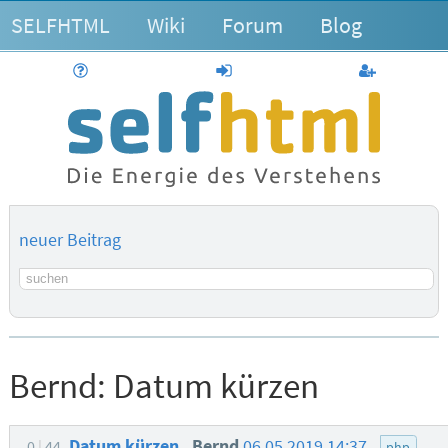
SELFHTML
Wiki
Forum
Blog
Hilfe
anmelden
Benutzerk
neuer Beitrag
Suchbegriff
Bernd:
Datum kürzen
Datum kürzen
Bernd
06.05.2019 14:37
0
44
php