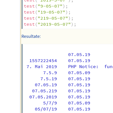
test
(
"2019-5-07"
)
;
test
(
"9-05-07"
)
;
test
(
"19-05-07"
)
;
test
(
"219-05-07"
)
;
test
(
"2019-05-07"
)
;
Resultate:
            	07.05.19

  1557222454	07.05.19

 7. Mai 2019	PHP Notice:  function date2german: Typ für '7. Mai 2019' nicht implementiert. in /tmp/test.php on line 6

       7.5.9	07.05.09

      7.5.19	07.05.19

    07.05.19	07.05.19

   07.05.219	07.05.19

  07.05.2019	07.05.19

       5/7/9	07.05.09

    05/07/19	07.05.19
