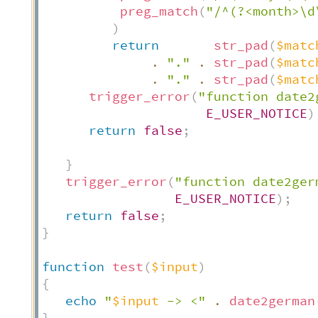
preg_match
(
"/^(?<month>\d
)
return
str_pad
(
$matc
.
"."
.
str_pad
(
$matc
.
"."
.
str_pad
(
$matc
trigger_error
(
"function date2
E_USER_NOTICE
)
return
false
;
}
trigger_error
(
"function date2ger
E_USER_NOTICE
)
;
return
false
;
}
function
test
(
$input
)
{
echo
"
$input
 -> <"
.
date2german