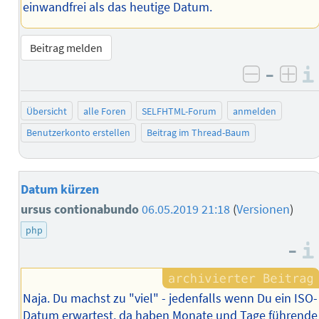
einwandfrei als das heutige Datum.
Beitrag melden
–
negativ 
posi
Übersicht
alle Foren
SELFHTML-Forum
anmelden
Benutzerkonto erstellen
Beitrag im Thread-Baum
Datum kürzen
ursus contionabundo
06.05.2019 21:18
(
Versionen
)
php
–
Naja. Du machst zu "viel" - jedenfalls wenn Du ein ISO-
Datum erwartest, da haben Monate und Tage führende