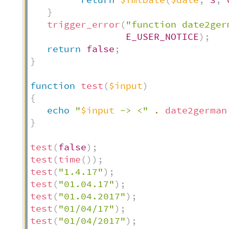
return
$fmtDate
(
$date
,
3
,
}
trigger_error
(
"function date2ger
E_USER_NOTICE
)
;
return
false
;
}
function
test
(
$input
)
{
echo
"
$input
 -> <"
.
date2german
}
test
(
false
)
;
test
(
time
(
)
)
;
test
(
"1.4.17"
)
;
test
(
"01.04.17"
)
;
test
(
"01.04.2017"
)
;
test
(
"01/04/17"
)
;
test
(
"01/04/2017"
)
;