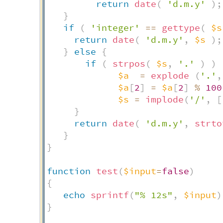
return
date
(
'd.m.y'
)
;
}
if
(
'integer'
==
gettype
(
$s
return
date
(
'd.m.y'
,
$s
)
;
}
else
{
if
(
strpos
(
$s
,
'.'
)
)
$a
=
explode
(
'.'
,
$a
[
2
]
=
$a
[
2
]
%
100
$s
=
implode
(
'/'
,
[
}
return
date
(
'd.m.y'
,
strto
}
}
function
test
(
$input
=
false
)
{
echo
sprintf
(
"% 12s"
,
$input
)
}