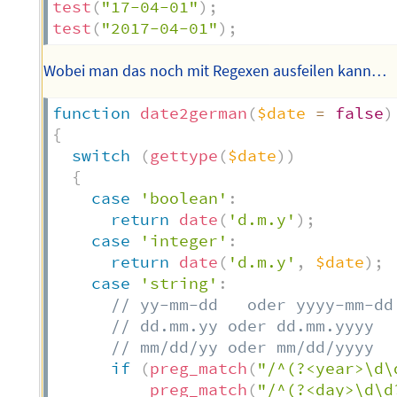
test
(
"17-04-01"
)
;
test
(
"2017-04-01"
)
;
Wobei man das noch mit Regexen ausfeilen kann…
function
date2german
(
$date
=
false
)
{
switch
(
gettype
(
$date
)
)
{
case
'boolean'
:
return
date
(
'd.m.y'
)
;
case
'integer'
:
return
date
(
'd.m.y'
,
$date
)
;
case
'string'
:
// yy-mm-dd   oder yyyy-mm-dd
// dd.mm.yy oder dd.mm.yyyy
// mm/dd/yy oder mm/dd/yyyy
if
(
preg_match
(
"/^(?<year>\d\
preg_match
(
"/^(?<day>\d\d