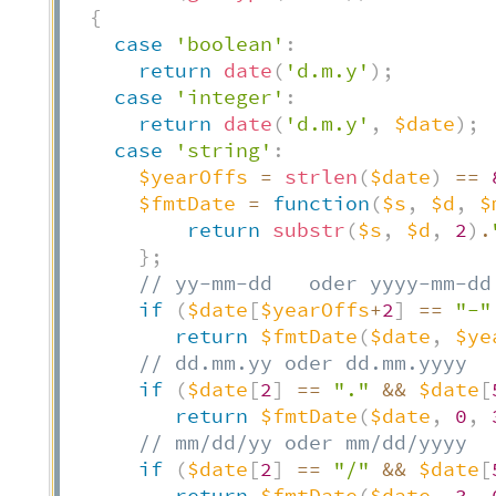
{
case
'boolean'
:
return
date
(
'd.m.y'
)
;
case
'integer'
:
return
date
(
'd.m.y'
,
$date
)
;
case
'string'
:
$yearOffs
=
strlen
(
$date
)
==
$fmtDate
=
function
(
$s
,
$d
,
$
return
substr
(
$s
,
$d
,
2
)
.
}
;
// yy-mm-dd   oder yyyy-mm-dd
if
(
$date
[
$yearOffs
+
2
]
==
"-"
return
$fmtDate
(
$date
,
$ye
// dd.mm.yy oder dd.mm.yyyy
if
(
$date
[
2
]
==
"."
&&
$date
[
return
$fmtDate
(
$date
,
0
,
// mm/dd/yy oder mm/dd/yyyy
if
(
$date
[
2
]
==
"/"
&&
$date
[