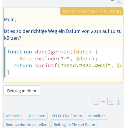
–
I
Moin,
ist es so der richtige Weg ein Datum von 2019 auf 19 zu
kürzen?
function
date2german
(
$date
)
{
$d
=
explode
(
"-"
,
$date
)
;
return
sprintf
(
"%02d.%02d.%02d"
,
$d
[
}
Beitrag melden
–
I
negativ be
posit
Übersicht
alle Foren
SELFHTML-Forum
anmelden
Benutzerkonto erstellen
Beitrag im Thread-Baum