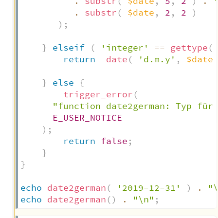
.
substr
(
$date
,
5
,
2
)
.
.
substr
(
$date
,
2
,
2
)
)
;
}
elseif
(
'integer'
==
gettype
(
return
date
(
'd.m.y'
,
$date
}
else
{
trigger_error
(
"function date2german: Typ für
E_USER_NOTICE
)
;
return
false
;
}
}
echo
date2german
(
'2019-12-31'
)
.
"
echo
date2german
(
)
.
"\n"
;