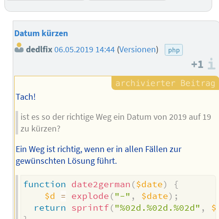
Datum kürzen
dedlfix
06.05.2019 14:44
(
Versionen
)
php
+1
Tach!
ist es so der richtige Weg ein Datum von 2019 auf 19
zu kürzen?
Ein Weg ist richtig, wenn er in allen Fällen zur
gewünschten Lösung führt.
function
date2german
(
$date
)
{
$d
=
explode
(
"-"
,
$date
)
;
return
sprintf
(
"%02d.%02d.%02d"
,
$