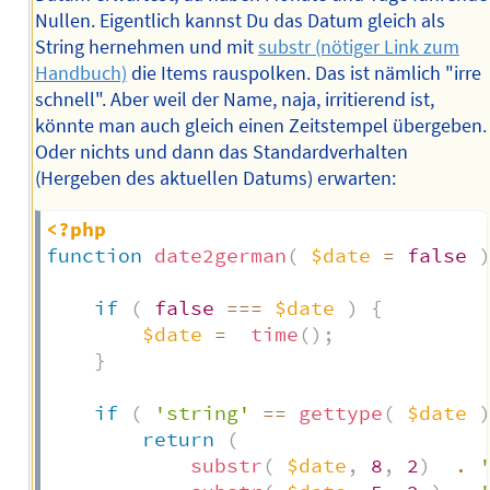
Nullen. Eigentlich kannst Du das Datum gleich als
String hernehmen und mit
substr (nötiger Link zum
Handbuch)
die Items rauspolken. Das ist nämlich "irre
schnell". Aber weil der Name, naja, irritierend ist,
könnte man auch gleich einen Zeitstempel übergeben.
Oder nichts und dann das Standardverhalten
(Hergeben des aktuellen Datums) erwarten:
<?php
function
date2german
(
$date
=
false
if
(
false
===
$date
)
{
$date
=
time
(
)
;
}
if
(
'string'
==
gettype
(
$date
return
(
substr
(
$date
,
8
,
2
)
.