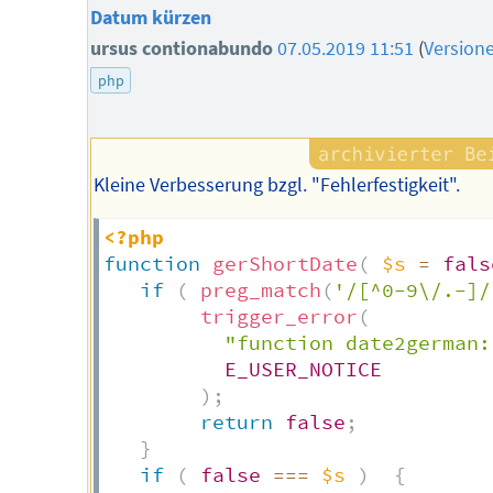
Datum kürzen
ursus contionabundo
07.05.2019 11:51
(
Version
php
Kleine Verbesserung bzgl. "Fehlerfestigkeit".
<?php
function
gerShortDate
(
$s
=
fals
if
(
preg_match
(
'/[^0-9\/.-]/
trigger_error
(
"function date2german:
E_USER_NOTICE
)
;
return
false
;
}
if
(
false
===
$s
)
{