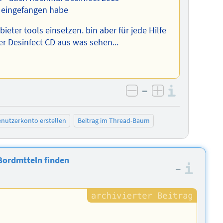
s eingefangen habe
eter tools einsetzen. bin aber für jede Hilfe
er Desinfect CD aus was sehen...
–
Informa
negativ bewerten
positiv bewe
nutzerkonto erstellen
Beitrag im Thread-Baum
Bordmtteln finden
–
Info