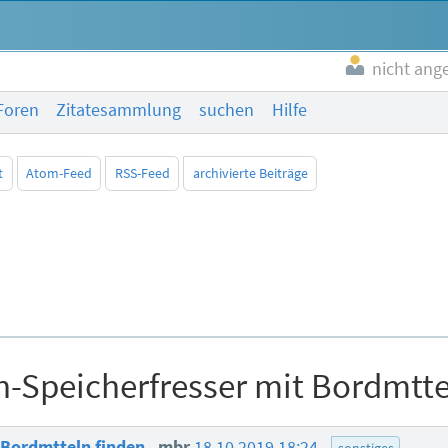
nicht ang
Foren
Zitatesammlung
suchen
Hilfe
t
Atom-Feed
RSS-Feed
archivierte Beiträge
-Speicherfresser mit Bordmtte
 Bordmtteln finden
mbr
18.10.2019 18:24
sonstiges