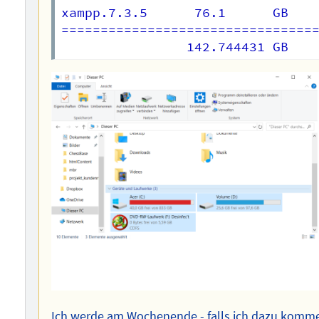
xampp.7.3.5	     76.1      GB

=================================
Ich werde am Wochenende - falls ich dazu komme