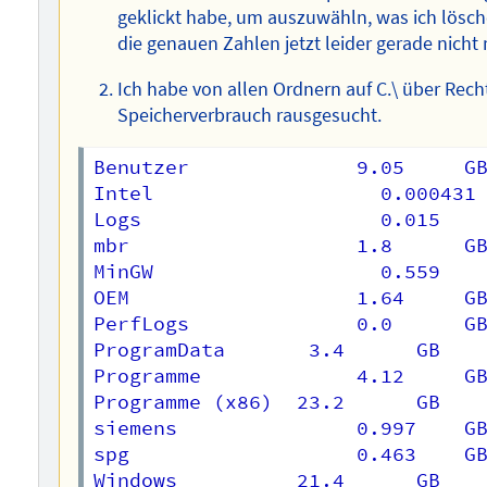
geklickt habe, um auszuwähln, was ich lösche
die genauen Zahlen jetzt leider gerade nicht
Ich habe von allen Ordnern auf C.\ über Rech
Speicherverbrauch rausgesucht.
Benutzer		      9.05     GB

Intel			        0.000431 GB

Logs			        0.015    GB

mbr			          1.8      GB

MinGW			        0.559    GB

OEM			          1.64     GB

PerfLogs		      0.0      GB

ProgramData	      3.4      GB

Programme		      4.12	   GB

Programme (x86)  23.2      GB

siemens			      0.997    GB

spg			          0.463    GB

Windows          21.4      GB
