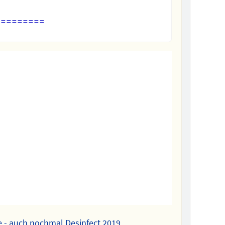
========   

 - auch nochmal Desinfect 2019