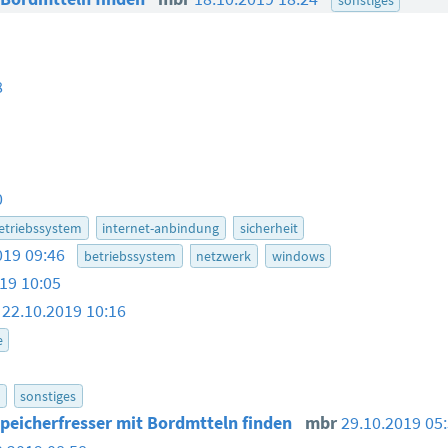
8
0
etriebssystem
internet-anbindung
sicherheit
019 09:46
betriebssystem
netzwerk
windows
19 10:05
22.10.2019 10:16
e
sonstiges
peicherfresser mit Bordmtteln finden
mbr
29.10.2019 05