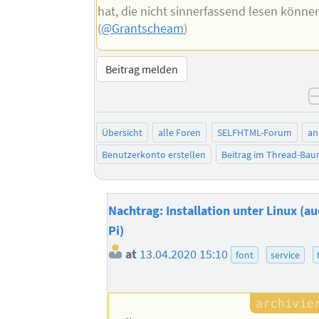
hat, die nicht sinnerfassend lesen könne
(
@Grantscheam
)
Beitrag melden
Übersicht
alle Foren
SELFHTML-Forum
an
Benutzerkonto erstellen
Beitrag im Thread-Ba
Nachtrag: Installation unter Linux (a
Pi)
at
13.04.2020 15:10
font
service