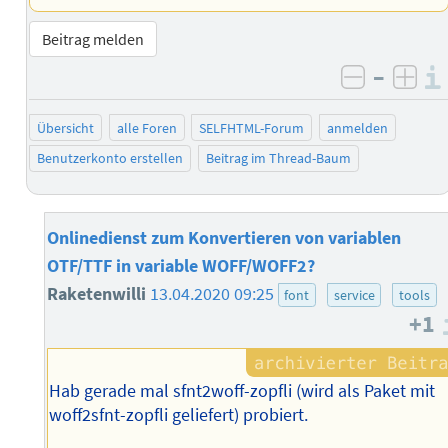
Beitrag melden
–
negativ 
posi
Übersicht
alle Foren
SELFHTML-Forum
anmelden
Benutzerkonto erstellen
Beitrag im Thread-Baum
Onlinedienst zum Konvertieren von variablen
OTF/TTF in variable WOFF/WOFF2?
Raketenwilli
13.04.2020 09:25
font
service
tools
+1
Hab gerade mal sfnt2woff-zopfli (wird als Paket mit
woff2sfnt-zopfli geliefert) probiert.