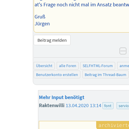
at's Frage noch nicht mal im Ansatz beantw
Gruß
Jürgen
Beitrag melden
n
Übersicht
alle Foren
SELFHTML-Forum
anme
Benutzerkonto erstellen
Beitrag im Thread-Baum
Mehr Input benötigt
Raktenwilli
13.04.2020 13:14
font
servic