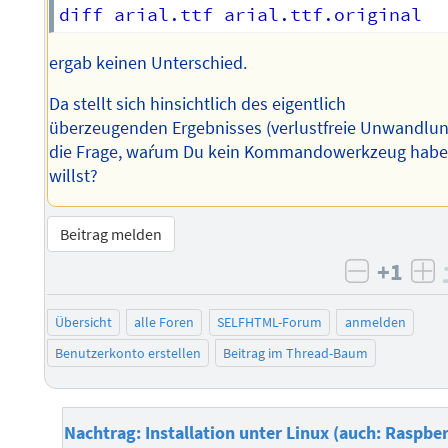
ergab keinen Unterschied.
Da stellt sich hinsichtlich des eigentlich
überzeugenden Ergebnisses (verlustfreie Unwandlun
die Frage, waŕum Du kein Kommandowerkzeug hab
willst?
Beitrag melden
+1
negativ 
po
Übersicht
alle Foren
SELFHTML-Forum
anmelden
Benutzerkonto erstellen
Beitrag im Thread-Baum
Nachtrag: Installation unter Linux (auch: Raspbe