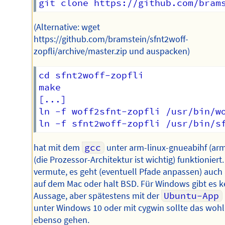
(Alternative: wget
https://github.com/bramstein/sfnt2woff-
zopfli/archive/master.zip und auspacken)
cd sfnt2woff-zopfli

make

[...]

ln -f woff2sfnt-zopfli /usr/bin/wo
hat mit dem
gcc
unter arm-linux-gnueabihf (arm
(die Prozessor-Architektur ist wichtig) funktioniert.
vermute, es geht (eventuell Pfade anpassen) auch 
auf dem Mac oder halt BSD. Für Windows gibt es k
Aussage, aber spätestens mit der
Ubuntu-App
unter Windows 10 oder mit cygwin sollte das wohl
ebenso gehen.