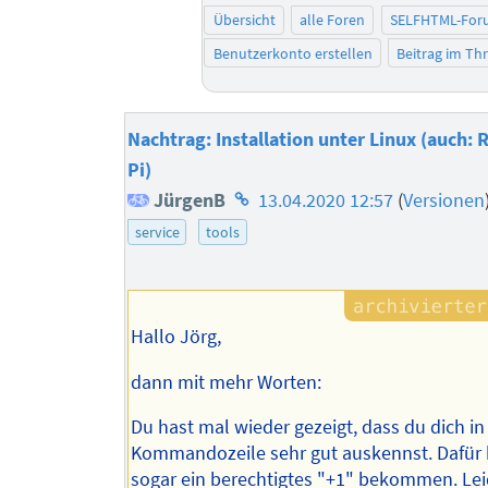
Übersicht
alle Foren
SELFHTML-For
Benutzerkonto erstellen
Beitrag im T
Nachtrag: Installation unter Linux (auch: 
Pi)
Homepage
JürgenB
13.04.2020 12:57
(
Versionen
des
service
tools
Autors
Hallo Jörg,
dann mit mehr Worten:
Du hast mal wieder gezeigt, dass du dich in
Kommandozeile sehr gut auskennst. Dafür 
sogar ein berechtigtes "+1" bekommen. Lei