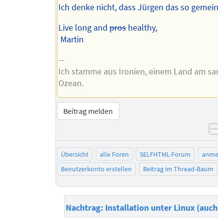
Ich denke nicht, dass Jürgen das so gemein
Live long and
pros
healthy,
Martin
--
Ich stamme aus Ironien, einem Land am sa
Ozean.
Beitrag melden
Übersicht
alle Foren
SELFHTML-Forum
anme
Benutzerkonto erstellen
Beitrag im Thread-Baum
Nachtrag: Installation unter Linux (auc