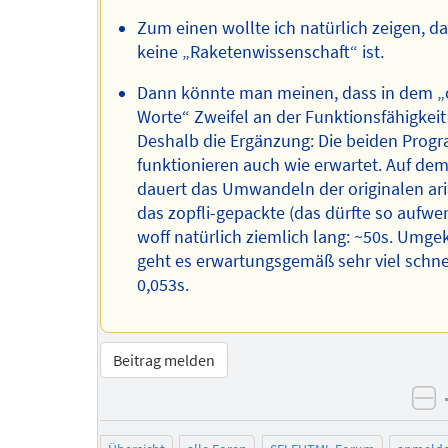
Zum einen wollte ich natürlich zeigen, d
keine „Raketenwissenschaft“ ist.
Dann könnte man meinen, dass in dem 
Worte“ Zweifel an der Funktionsfähigkeit
Deshalb die Ergänzung: Die beiden Pro
funktionieren auch wie erwartet. Auf dem
dauert das Umwandeln der originalen arial
das zopfli-gepackte (das dürfte so aufwe
woff natürlich ziemlich lang: ~50s. Umge
geht es erwartungsgemäß sehr viel schne
0,053s.
Beitrag melden
ne