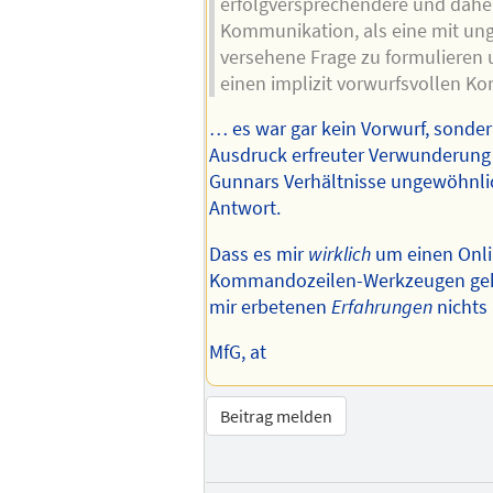
erfolgversprechendere und daher
Kommunikation, als eine mit ung
versehene Frage zu formulieren
einen implizit vorwurfsvollen K
… es war gar kein Vorwurf, sonder
Ausdruck erfreuter Verwunderung 
Gunnars Verhältnisse ungewöhnlic
Antwort.
Dass es mir
wirklich
um einen Onli
Kommandozeilen-Werkzeugen geht
mir erbetenen
Erfahrungen
nichts
MfG, at
Beitrag melden