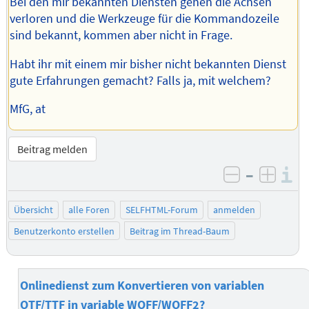
Bei den mir bekannten Diensten gehen die Achsen
verloren und die Werkzeuge für die Kommandozeile
sind bekannt, kommen aber nicht in Frage.
Habt ihr mit einem mir bisher nicht bekannten Dienst
gute Erfahrungen gemacht? Falls ja, mit welchem?
MfG, at
Beitrag melden
–
I
negativ be
posit
Übersicht
alle Foren
SELFHTML-Forum
anmelden
Benutzerkonto erstellen
Beitrag im Thread-Baum
Onlinedienst zum Konvertieren von variablen
OTF/TTF in variable WOFF/WOFF2?