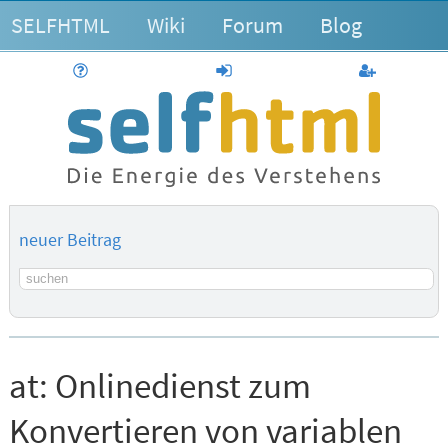
SELFHTML
Wiki
Forum
Blog
Hilfe
anmelden
Benutzerk
neuer Beitrag
Suchbegriff
at:
Onlinedienst zum
Konvertieren von variablen