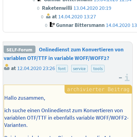
Raketenwilli
13.04.2020 20:19
0
at
14.04.2020 13:27
0
Gunnar Bittersmann
14.04.2020 1
0
Onlinedienst zum Konvertieren von
SELF-Forum
variablen OTF/TTF in variable WOFF/WOFF2?
at
12.04.2020 23:26
font
service
tools
–
I
Hallo zusammen,
ich suche einen Onlinedienst zum Konvertieren von
variablen OTF/TTF in ebenfalls variable WOFF/WOFF2-
Varianten.