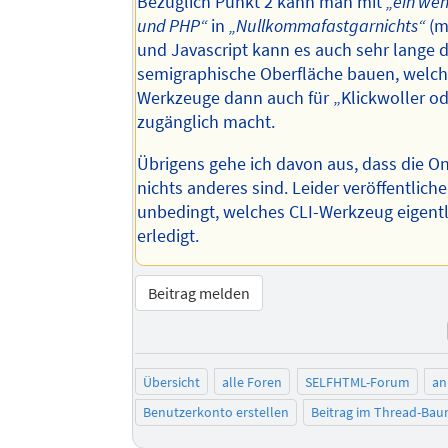
Bezüglich Punkt 2 kann man mit
„ein we
und PHP“
in
„Nullkommafastgarnichts“
(m
und Javascript kann es auch sehr lange da
semigraphische Oberfläche bauen, welche
Werkzeuge dann auch für „Klickwoller o
zugänglich macht.
Übrigens gehe ich davon aus, dass die O
nichts anderes sind. Leider veröffentliche
unbedingt, welches CLI-Werkzeug eigent
erledigt.
Beitrag melden
Übersicht
alle Foren
SELFHTML-Forum
an
Benutzerkonto erstellen
Beitrag im Thread-Ba