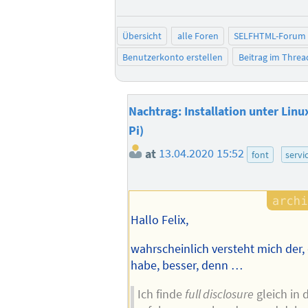
Übersicht
alle Foren
SELFHTML-Forum
Benutzerkonto erstellen
Beitrag im Thre
Nachtrag: Installation unter Linu
Pi)
at
13.04.2020 15:52
font
servi
Hallo Felix,
wahrscheinlich versteht mich der
habe, besser, denn …
Ich finde
full disclosure
gleich in 