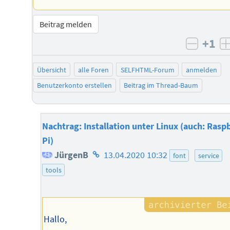
Beitrag melden
+1
negati
Übersicht
alle Foren
SELFHTML-Forum
anmelden
Benutzerkonto erstellen
Beitrag im Thread-Baum
Nachtrag: Installation unter Linux (auch: Rasp
Pi)
Homepage
JürgenB
13.04.2020 10:32
font
service
des
tools
Autors
Hallo,