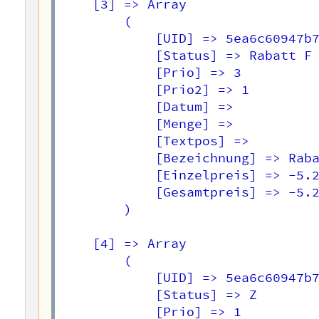
    [3] => Array

        (

            [UID] => 5ea6c60947b7
            [Status] => Rabatt F

            [Prio] => 3

            [Prio2] => 1

            [Datum] => 

            [Menge] => 

            [Textpos] => 

            [Bezeichnung] => Raba
            [Einzelpreis] => -5.2
            [Gesamtpreis] => -5.2
        )

    [4] => Array

        (

            [UID] => 5ea6c60947b7
            [Status] => Z

            [Prio] => 1
