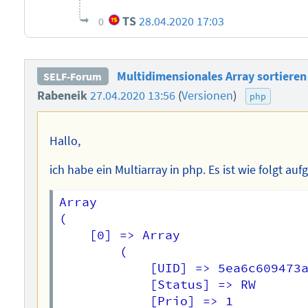
TS
28.04.2020 17:03
0
Multidimensionales Array sortieren
SELF-Forum
Rabeneik
27.04.2020 13:56
(
Versionen
)
php
Hallo,
ich habe ein Multiarray in php. Es ist wie folgt auf
Array

(

    [0] => Array

        (

            [UID] => 5ea6c609473a
            [Status] => RW

            [Prio] => 1
