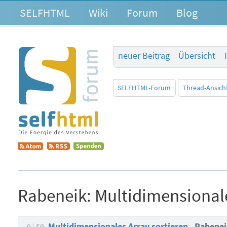
SELFHTML
Wiki
Forum
Blog
neuer Beitrag
Übersicht
SELFHTML-Forum
Thread-Ansich
Rabeneik:
Multidimensionale
Multidimensionales Array sortieren
Rabene
0
50