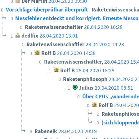
Der Martin
28.04.2020 09:30
0
Vorschläge überprüfbar überprüft
Raketenwissenscha
0
Messfehler entdeckt und korrigiert. Erneute Mess
0
Raketenwissenschaftler
28.04.2020 10:28
0
dedlfix
28.04.2020 13:01
1
Raketenwissenschaftler
28.04.2020 14:23
-1
Rolf B
28.04.2020 14:38
0
Raketenwissenschaftler,
28.04.2020 15:
0
Rolf B
28.04.2020 18:28
1
Raketenphilosoph
28.04.2020 2
0
Julius
29.04.2020 08:51
1
Über CPUs „wandernde
0
Rolf B
29.04.2020
0
Raketenphilos
2
(sich kloppend
0
Rabeneik
28.04.2020 20:19
0