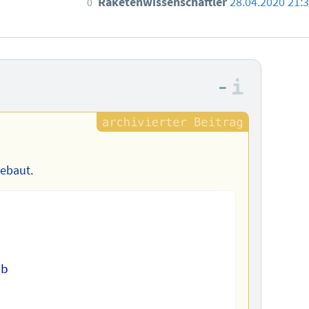
Raketenwissenschaftler
28.04.2020 21:
0
–
Informa
gebaut.
b
