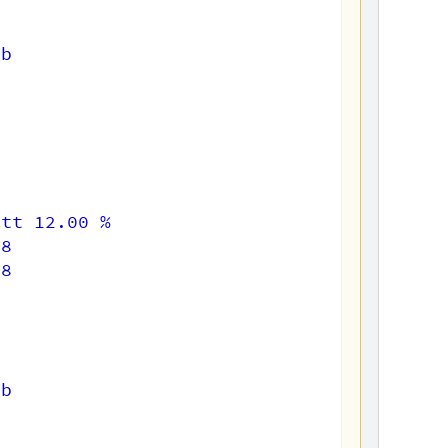
b

tt 12.00 %

8

8

b
