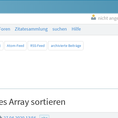
nicht ang
Foren
Zitatesammlung
suchen
Hilfe
t
Atom-Feed
RSS-Feed
archivierte Beiträge
s Array sortieren
ik
27.04.2020 13:56
php