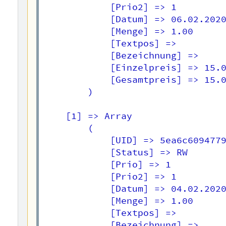
            [Prio2] => 1

            [Datum] => 06.02.2020
            [Menge] => 1.00

            [Textpos] => 

            [Bezeichnung] => 

            [Einzelpreis] => 15.0
            [Gesamtpreis] => 15.0
        )

    [1] => Array

        (

            [UID] => 5ea6c6094779
            [Status] => RW

            [Prio] => 1

            [Prio2] => 1

            [Datum] => 04.02.2020
            [Menge] => 1.00

            [Textpos] => 

            [Bezeichnung] => 
