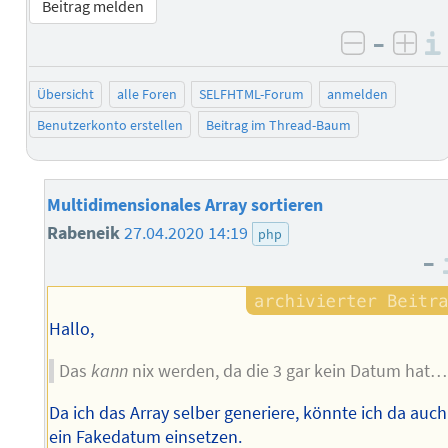
Beitrag melden
–
negativ 
posi
Übersicht
alle Foren
SELFHTML-Forum
anmelden
Benutzerkonto erstellen
Beitrag im Thread-Baum
Multidimensionales Array sortieren
Rabeneik
27.04.2020 14:19
php
–
Hallo,
Das
kann
nix werden, da die 3 gar kein Datum hat…
Da ich das Array selber generiere, könnte ich da auch
ein Fakedatum einsetzen.