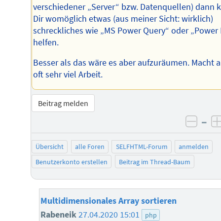
verschiedener „Server“ bzw. Datenquellen) dann 
Dir womöglich etwas (aus meiner Sicht: wirklich)
schreckliches wie „MS Power Query“ oder „Power 
helfen.
Besser als das wäre es aber aufzuräumen. Macht 
oft sehr viel Arbeit.
Beitrag melden
–
negat
Übersicht
alle Foren
SELFHTML-Forum
anmelden
Benutzerkonto erstellen
Beitrag im Thread-Baum
Multidimensionales Array sortieren
Rabeneik
27.04.2020 15:01
php