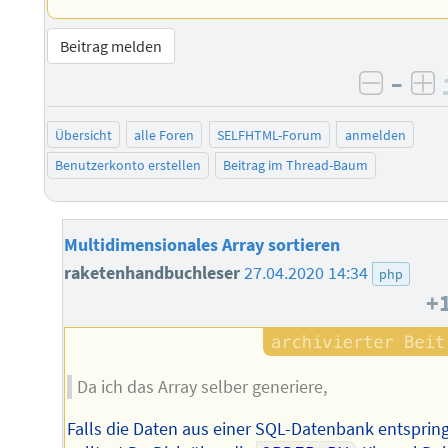
Beitrag melden
–
negati
po
Übersicht
alle Foren
SELFHTML-Forum
anmelden
Benutzerkonto erstellen
Beitrag im Thread-Baum
Multidimensionales Array sortieren
raketenhandbuchleser
27.04.2020 14:34
php
+
Da ich das Array selber generiere,
Falls die Daten aus einer SQL-Datenbank entsprin