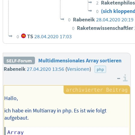
Raketenphilo
2
(sich kloppen
0
Rabeneik
28.04.2020 20:19
0
Raketenwissenschaftler
0
TS
28.04.2020 17:03
0
Multidimensionales Array sortieren
SELF-Forum
Rabeneik
27.04.2020 13:56
(
Versionen
)
php
–
I
Hallo,
ich habe ein Multiarray in php. Es ist wie folgt
aufgebaut.
Array
