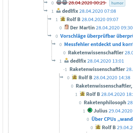
😁😁
28.04.2020 00:29
0
humor
dedlfix
28.04.2020 07:08
1
Rolf B
28.04.2020 09:07
1
Der Martin
28.04.2020 09:30
0
Vorschläge überprüfbar überpr
0
Messfehler entdeckt und korr
0
Raketenwissenschaftler
28.
0
dedlfix
28.04.2020 13:01
1
Raketenwissenschaftler
28
-1
Rolf B
28.04.2020 14:38
0
Raketenwissenschaftler
0
Rolf B
28.04.2020 18
1
Raketenphilosoph
28
0
Julius
29.04.2020
1
Über CPUs „wand
0
Rolf B
29.04.
0