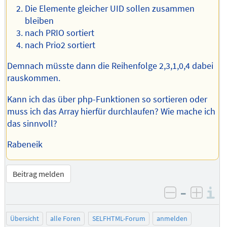
Die Elemente gleicher UID sollen zusammen
bleiben
nach PRIO sortiert
nach Prio2 sortiert
Demnach müsste dann die Reihenfolge 2,3,1,0,4 dabei
rauskommen.
Kann ich das über php-Funktionen so sortieren oder
muss ich das Array hierfür durchlaufen? Wie mache ich
das sinnvoll?
Rabeneik
Beitrag melden
–
I
negativ be
posit
Übersicht
alle Foren
SELFHTML-Forum
anmelden