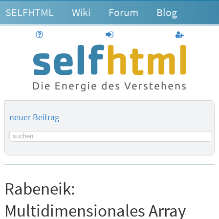
SELFHTML
Wiki
Forum
Blog
Hilfe
anmelden
Benutzerk
neuer Beitrag
Suchbegriff
Rabeneik:
Multidimensionales Array