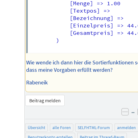
            [Menge] => 1.00

            [Textpos] => 

            [Bezeichnung] =>  

            [Einzelpreis] => 44.0
            [Gesamtpreis] => 44.0
        )

Wie wende ich dann hier die Sortierfunktionen s
dass meine Vorgaben erfüllt werden?
Rabeneik
Beitrag melden
–
neg
Übersicht
alle Foren
SELFHTML-Forum
anmelden
Benutzerkonto erstellen
Beitrag im Thread-Baum