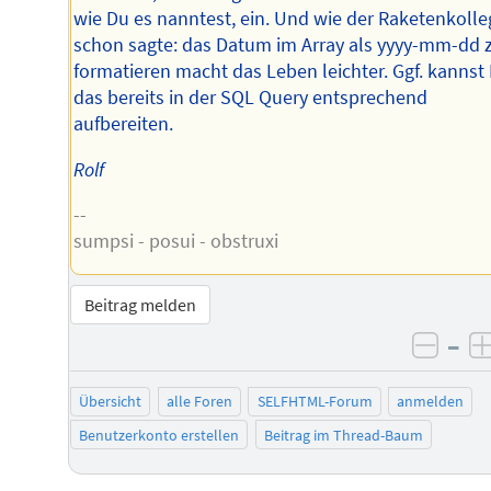
wie Du es nanntest, ein. Und wie der Raketenkolle
schon sagte: das Datum im Array als yyyy-mm-dd 
formatieren macht das Leben leichter. Ggf. kannst
das bereits in der SQL Query entsprechend
aufbereiten.
Rolf
--
sumpsi - posui - obstruxi
Beitrag melden
–
negat
Übersicht
alle Foren
SELFHTML-Forum
anmelden
Benutzerkonto erstellen
Beitrag im Thread-Baum