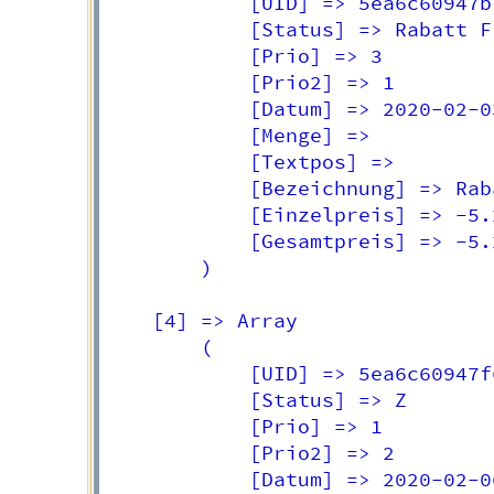
            [UID] => 5ea6c60947b7
            [Status] => Rabatt F

            [Prio] => 3

            [Prio2] => 1

            [Datum] => 2020-02-03
            [Menge] => 

            [Textpos] => 

            [Bezeichnung] => Rab
            [Einzelpreis] => -5.2
            [Gesamtpreis] => -5.2
        )

    [4] => Array

        (

            [UID] => 5ea6c60947f6
            [Status] => Z

            [Prio] => 1

            [Prio2] => 2

            [Datum] => 2020-02-06