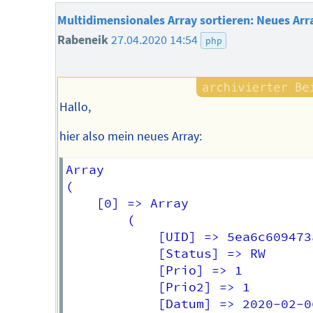
Multidimensionales Array sortieren: Neues Arr
Rabeneik
27.04.2020 14:54
php
Hallo,
hier also mein neues Array:
Array

(

    [0] => Array

        (

            [UID] => 5ea6c609473a
            [Status] => RW

            [Prio] => 1

            [Prio2] => 1

            [Datum] => 2020-02-06