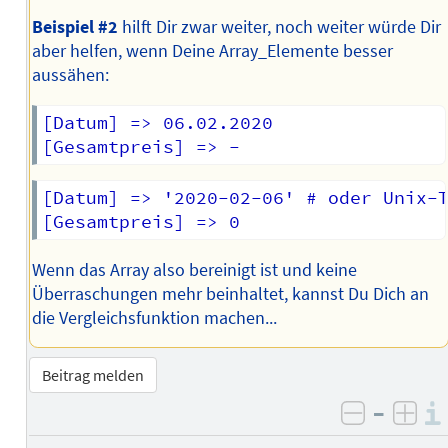
Beispiel #2
hilft Dir zwar weiter, noch weiter würde Dir
aber helfen, wenn Deine Array_Elemente besser
aussähen:
[Datum] => 06.02.2020

[Datum] => '2020-02-06' # oder Unix-T
Wenn das Array also bereinigt ist und keine
Überraschungen mehr beinhaltet, kannst Du Dich an
die Vergleichsfunktion machen...
Beitrag melden
–
negativ 
posi