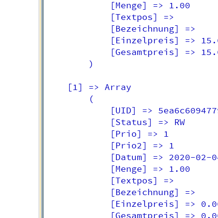
            [Menge] => 1.00

            [Textpos] => 

            [Bezeichnung] => 

            [Einzelpreis] => 15.0
            [Gesamtpreis] => 15.0
        )

    [1] => Array

        (

            [UID] => 5ea6c6094779
            [Status] => RW

            [Prio] => 1

            [Prio2] => 1

            [Datum] => 2020-02-04
            [Menge] => 1.00

            [Textpos] => 

            [Bezeichnung] => 

            [Einzelpreis] => 0.00
            [Gesamtpreis] => 0.00