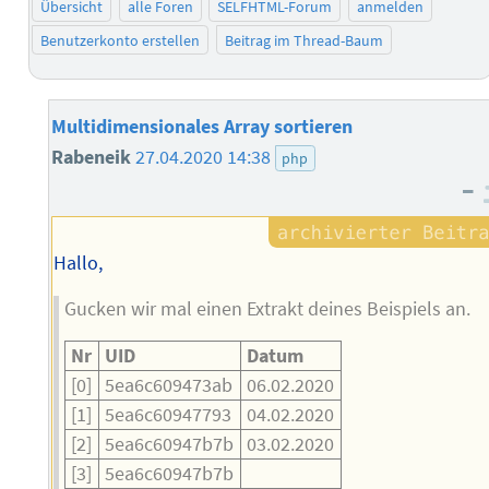
Übersicht
alle Foren
SELFHTML-Forum
anmelden
Benutzerkonto erstellen
Beitrag im Thread-Baum
Multidimensionales Array sortieren
Rabeneik
27.04.2020 14:38
php
–
Hallo,
Gucken wir mal einen Extrakt deines Beispiels an.
Nr
UID
Datum
[0]
5ea6c609473ab
06.02.2020
[1]
5ea6c60947793
04.02.2020
[2]
5ea6c60947b7b
03.02.2020
[3]
5ea6c60947b7b