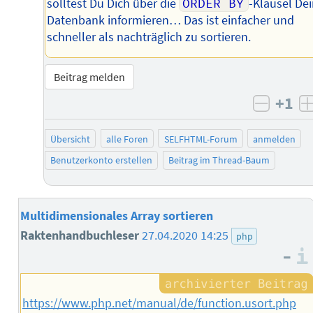
solltest Du Dich über die
ORDER BY
-Klausel Dei
Datenbank informieren… Das ist einfacher und
schneller als nachträglich zu sortieren.
Beitrag melden
+1
negati
Übersicht
alle Foren
SELFHTML-Forum
anmelden
Benutzerkonto erstellen
Beitrag im Thread-Baum
Multidimensionales Array sortieren
Raktenhandbuchleser
27.04.2020 14:25
php
–
https://www.php.net/manual/de/function.usort.php