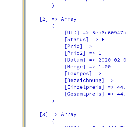
        )

    [2] => Array

        (

            [UID] => 5ea6c60947b7
            [Status] => F

            [Prio] => 1

            [Prio2] => 1

            [Datum] => 2020-02-03
            [Menge] => 1.00

            [Textpos] => 

            [Bezeichnung] =>  

            [Einzelpreis] => 44.0
            [Gesamtpreis] => 44.0
        )

    [3] => Array

        (
