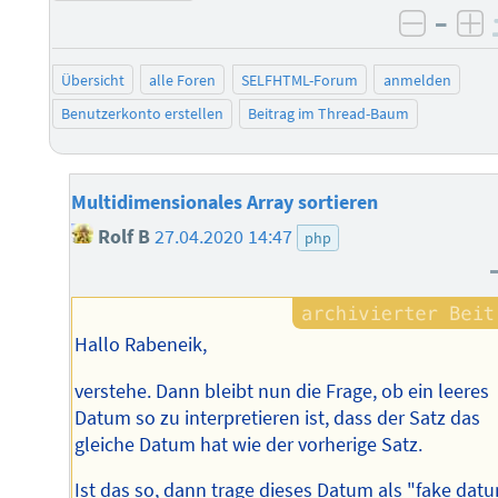
–
negati
po
Übersicht
alle Foren
SELFHTML-Forum
anmelden
Benutzerkonto erstellen
Beitrag im Thread-Baum
Multidimensionales Array sortieren
Rolf B
27.04.2020 14:47
php
Hallo Rabeneik,
verstehe. Dann bleibt nun die Frage, ob ein leeres
Datum so zu interpretieren ist, dass der Satz das
gleiche Datum hat wie der vorherige Satz.
Ist das so, dann trage dieses Datum als "fake datu