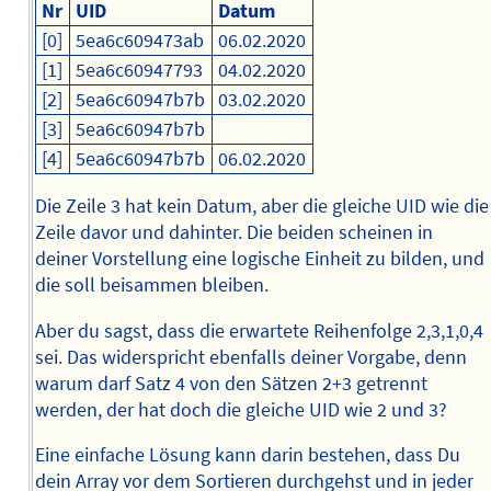
Nr
UID
Datum
[0]
5ea6c609473ab
06.02.2020
[1]
5ea6c60947793
04.02.2020
[2]
5ea6c60947b7b
03.02.2020
[3]
5ea6c60947b7b
[4]
5ea6c60947b7b
06.02.2020
Die Zeile 3 hat kein Datum, aber die gleiche UID wie die
Zeile davor und dahinter. Die beiden scheinen in
deiner Vorstellung eine logische Einheit zu bilden, und
die soll beisammen bleiben.
Aber du sagst, dass die erwartete Reihenfolge 2,3,1,0,4
sei. Das widerspricht ebenfalls deiner Vorgabe, denn
warum darf Satz 4 von den Sätzen 2+3 getrennt
werden, der hat doch die gleiche UID wie 2 und 3?
Eine einfache Lösung kann darin bestehen, dass Du
dein Array vor dem Sortieren durchgehst und in jeder