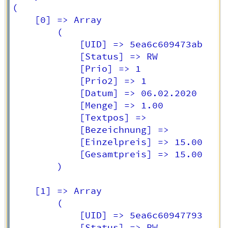
(

    [0] => Array

        (

            [UID] => 5ea6c609473ab

            [Status] => RW

            [Prio] => 1

            [Prio2] => 1

            [Datum] => 06.02.2020

            [Menge] => 1.00

            [Textpos] => 

            [Bezeichnung] => 

            [Einzelpreis] => 15.00

            [Gesamtpreis] => 15.00

        )

    [1] => Array

        (

            [UID] => 5ea6c60947793

            [Status] => RW
