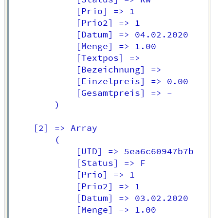
            [Prio] => 1

            [Prio2] => 1

            [Datum] => 04.02.2020

            [Menge] => 1.00

            [Textpos] => 

            [Bezeichnung] => 

            [Einzelpreis] => 0.00

            [Gesamtpreis] => -

        )

    [2] => Array

        (

            [UID] => 5ea6c60947b7b

            [Status] => F

            [Prio] => 1

            [Prio2] => 1

            [Datum] => 03.02.2020

            [Menge] => 1.00
