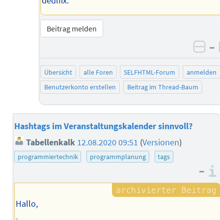
dedlfix.
Beitrag melden
–
neg
Übersicht
alle Foren
SELFHTML-Forum
anmelden
Benutzerkonto erstellen
Beitrag im Thread-Baum
Hashtags im Veranstaltungskalender sinnvoll?
Tabellenkalk
12.08.2020 09:51
(
Versionen
)
programmiertechnik
programmplanung
tags
–
Hallo,