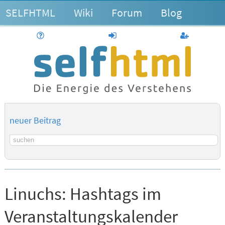
SELFHTML
Wiki
Forum
Blog
Hilfe
anmelden
Benutzerk
neuer Beitrag
Suchbegriff
Linuchs:
Hashtags im
Veranstaltungskalender