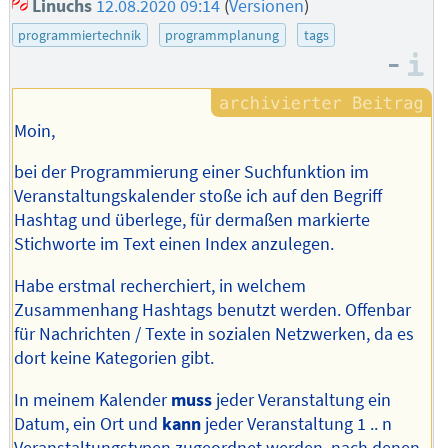
Linuchs
12.08.2020 09:14
(
Versionen
)
programmiertechnik
programmplanung
tags
–
I
Moin,
bei der Programmierung einer Suchfunktion im
Veranstaltungskalender stoße ich auf den Begriff
Hashtag und überlege, für dermaßen markierte
Stichworte im Text einen Index anzulegen.
Habe erstmal recherchiert, in welchem
Zusammenhang Hashtags benutzt werden. Offenbar
für Nachrichten / Texte in sozialen Netzwerken, da es
dort keine Kategorien gibt.
In meinem Kalender
muss
jeder Veranstaltung ein
Datum, ein Ort und
kann
jeder Veranstaltung 1 .. n
Veranstaltungstypen zugeordnet werden, nach denen