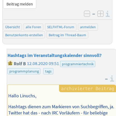
Beitrag melden
–
I
negativ be
posit
Übersicht
alle Foren
SELFHTML-Forum
anmelden
Benutzerkonto erstellen
Beitrag im Thread-Baum
Hashtags im Veranstaltungskalender sinnvoll?
Rolf B
12.08.2020 09:51
programmiertechnik
programmplanung
tags
–
Hallo Linuchs,
Hashtags dienen zum Markieren von Suchbegriffen, ja.
Twitter hat das - nach IRC Vorläufern - für beliebige