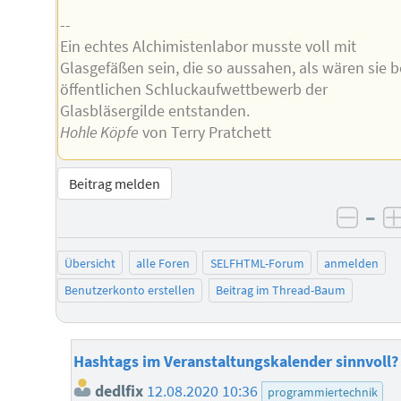
--
Ein echtes Alchimistenlabor musste voll mit
Glasgefäßen sein, die so aussahen, als wären sie 
öffentlichen Schluckaufwettbewerb der
Glasbläsergilde entstanden.
Hohle Köpfe
von Terry Pratchett
Beitrag melden
–
negat
Übersicht
alle Foren
SELFHTML-Forum
anmelden
Benutzerkonto erstellen
Beitrag im Thread-Baum
Hashtags im Veranstaltungskalender sinnvoll?
dedlfix
12.08.2020 10:36
programmiertechnik