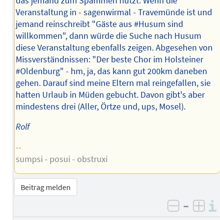
das jemand zum Spammen nutzt. Wenn die
Veranstaltung in - sagenwirmal - Travemünde ist und
jemand reinschreibt "Gäste aus #Husum sind
willkommen", dann würde die Suche nach Husum
diese Veranstaltung ebenfalls zeigen. Abgesehen von
Missverständnissen: "Der beste Chor im Holsteiner
#Oldenburg" - hm, ja, das kann gut 200km daneben
gehen. Darauf sind meine Eltern mal reingefallen, sie
hatten Urlaub in Müden gebucht. Davon gibt's aber
mindestens drei (Aller, Örtze und, ups, Mosel).
Rolf
--
sumpsi - posui - obstruxi
Beitrag melden
–
negativ 
posi