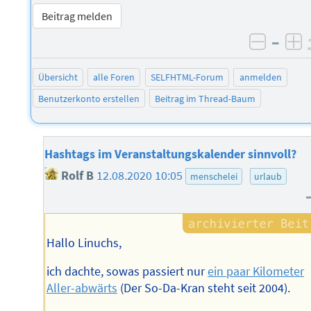
Beitrag melden
–
negati
po
Übersicht
alle Foren
SELFHTML-Forum
anmelden
Benutzerkonto erstellen
Beitrag im Thread-Baum
Hashtags im Veranstaltungskalender sinnvoll?
Rolf B
12.08.2020 10:05
menschelei
urlaub
Hallo Linuchs,
ich dachte, sowas passiert nur
ein paar Kilometer
Aller-abwärts
(Der So-Da-Kran steht seit 2004).