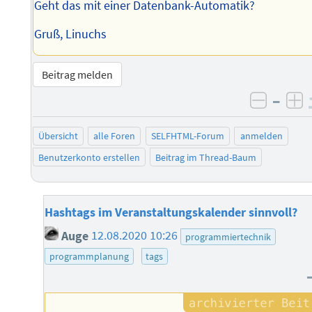
Geht das mit einer Datenbank-Automatik?
Gruß, Linuchs
Beitrag melden
–
negati
po
Übersicht
alle Foren
SELFHTML-Forum
anmelden
Benutzerkonto erstellen
Beitrag im Thread-Baum
Hashtags im Veranstaltungskalender sinnvoll?
Auge
12.08.2020 10:26
programmiertechnik
programmplanung
tags