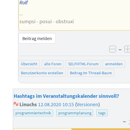
Rolf
--
sumpsi - posui - obstruxi
Beitrag melden
–
negat
Übersicht
alle Foren
SELFHTML-Forum
anmelden
Benutzerkonto erstellen
Beitrag im Thread-Baum
Hashtags im Veranstaltungskalender sinnvoll?
Linuchs
12.08.2020 10:15
(
Versionen
)
programmiertechnik
programmplanung
tags
–