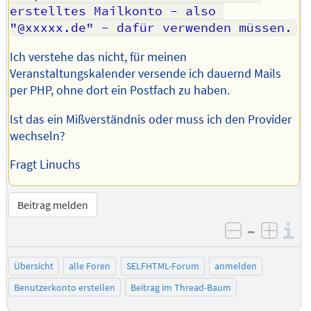
erstelltes Mailkonto - also 
"@xxxxx.de" - dafür verwenden müssen.
Ich verstehe das nicht, für meinen
Veranstaltungskalender versende ich dauernd Mails
per PHP, ohne dort ein Postfach zu haben.
Ist das ein Mißverständnis oder muss ich den Provider
wechseln?
Fragt Linuchs
Beitrag melden
–
I
negativ be
posit
Übersicht
alle Foren
SELFHTML-Forum
anmelden
Benutzerkonto erstellen
Beitrag im Thread-Baum