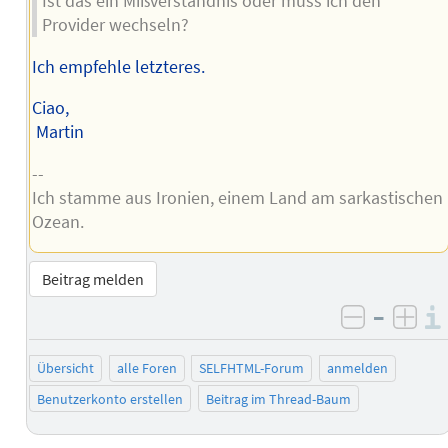
Ist das ein Mißverständnis oder muss ich den
Provider wechseln?
Ich empfehle letzteres.
Ciao,
Martin
--
Ich stamme aus Ironien, einem Land am sarkastischen
Ozean.
Beitrag melden
–
negativ 
posi
Übersicht
alle Foren
SELFHTML-Forum
anmelden
Benutzerkonto erstellen
Beitrag im Thread-Baum