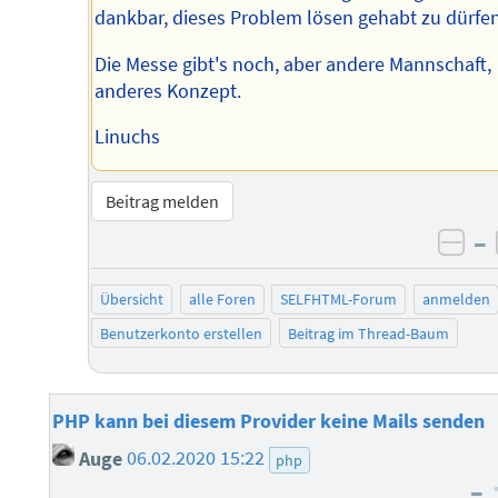
dankbar, dieses Problem lösen gehabt zu dürfen
Die Messe gibt's noch, aber andere Mannschaft,
anderes Konzept.
Linuchs
Beitrag melden
–
neg
Übersicht
alle Foren
SELFHTML-Forum
anmelden
Benutzerkonto erstellen
Beitrag im Thread-Baum
PHP kann bei diesem Provider keine Mails senden
Auge
06.02.2020 15:22
php
–