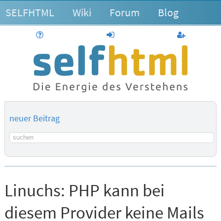
SELFHTML
Wiki
Forum
Blog
Hilfe
anmelden
Benutzerk
neuer Beitrag
Suchbegriff
Linuchs:
PHP kann bei
diesem Provider keine Mails