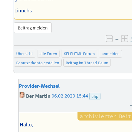
Linuchs
Beitrag melden
–
negati
po
Übersicht
alle Foren
SELFHTML-Forum
anmelden
Benutzerkonto erstellen
Beitrag im Thread-Baum
Provider-Wechsel
Der Martin
06.02.2020 15:44
php
Hallo,