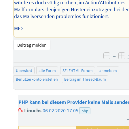
würde es doch völlig reichen, im Action'Attribut des
Mailformulars denjenigen Hoster einzutragen bei d
das Mailversenden problemlos funktioniert.
MFG
Beitrag melden
–
negati
po
Übersicht
alle Foren
SELFHTML-Forum
anmelden
Benutzerkonto erstellen
Beitrag im Thread-Baum
PHP kann bei diesem Provider keine Mails sende
Linuchs
06.02.2020 17:05
php