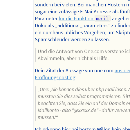
sondern bei vielen. Bei manchen Hostern
sogar eine zulässige E-Mai-Adresse als fünf
Parameter
für die Funktion
mail
angeben 
Doku als „additional_parameters“ zu finden)
ein durchaus übliches Vorgehen, um Skripte
Spamschleuder werden zu lassen.
Und die Antwort von One.com verstehe ich
Abwimmeln, aber nicht als Hilfe.
Dein Zitat der Aussage von one.com
aus d
Eröffnungsposting
:
„One: ‚Sie können dies über php mail lösen. 
müssten Sie dies selbst programmieren. Bit
beachten Sie, dass Sie ein auf der Domain er
Mailkonto - also "@xxxxx.de" - dafür verwe
müssen.‘“
Ich erkenne hier bei bestem Willen kein A