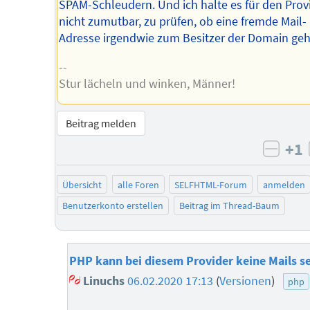
SPAM-Schleudern. Und ich halte es für den Prov
nicht zumutbar, zu prüfen, ob eine fremde Mail-
Adresse irgendwie zum Besitzer der Domain geh
--
Stur lächeln und winken, Männer!
Beitrag melden
+1
negat
Übersicht
alle Foren
SELFHTML-Forum
anmelden
Benutzerkonto erstellen
Beitrag im Thread-Baum
PHP kann bei diesem Provider keine Mails s
Linuchs
06.02.2020 17:13
(
Versionen
)
php