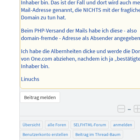
Inhaber bin. Das ist der Fall und dort wird auch m
Mail-Adresse genannt, die NICHTS mit der fraglich
Domain zu tun hat.
Beim PHP-Versand der Mails habe ich diese - also
domain-fremde - Adresse als Absender angegeben
Ich habe die Albernheiten dicke und werde die D
von One.com abziehen, nachdem ich ja „bestätigt
Inhaber bin.
Linuchs
Beitrag melden
–
negat
Übersicht
alle Foren
SELFHTML-Forum
anmelden
Benutzerkonto erstellen
Beitrag im Thread-Baum