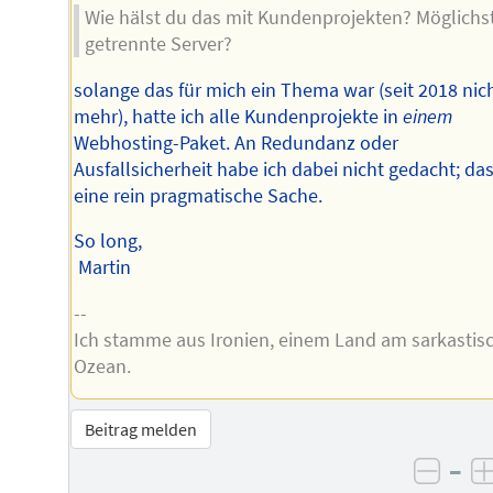
Wie hälst du das mit Kundenprojekten? Möglichs
getrennte Server?
solange das für mich ein Thema war (seit 2018 nic
mehr), hatte ich alle Kundenprojekte in
einem
Webhosting-Paket. An Redundanz oder
Ausfallsicherheit habe ich dabei nicht gedacht; da
eine rein pragmatische Sache.
So long,
Martin
--
Ich stamme aus Ironien, einem Land am sarkastis
Ozean.
Beitrag melden
–
negat