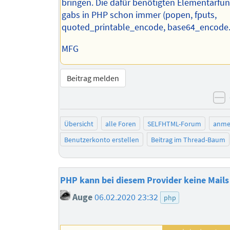
bringen. Die dafür benötigten Elementarfu
gabs in PHP schon immer (popen, fputs,
quoted_printable_encode, base64_encode..
MFG
Beitrag melden
n
Übersicht
alle Foren
SELFHTML-Forum
anme
Benutzerkonto erstellen
Beitrag im Thread-Baum
PHP kann bei diesem Provider keine Mail
Auge
06.02.2020 23:32
php