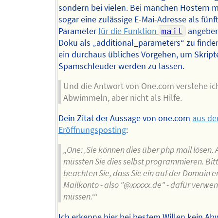
sondern bei vielen. Bei manchen Hostern
sogar eine zulässige E-Mai-Adresse als fünf
Parameter
für die Funktion
mail
angeben 
Doku als „additional_parameters“ zu finden)
ein durchaus übliches Vorgehen, um Skripte
Spamschleuder werden zu lassen.
Und die Antwort von One.com verstehe ich
Abwimmeln, aber nicht als Hilfe.
Dein Zitat der Aussage von one.com
aus d
Eröffnungsposting
:
„One: ‚Sie können dies über php mail lösen. 
müssten Sie dies selbst programmieren. Bit
beachten Sie, dass Sie ein auf der Domain er
Mailkonto - also "@xxxxx.de" - dafür verwe
müssen.‘“
Ich erkenne hier bei bestem Willen kein A