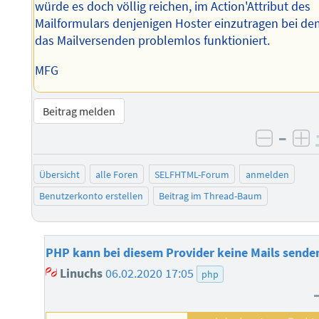
würde es doch völlig reichen, im Action'Attribut des
Mailformulars denjenigen Hoster einzutragen bei d
das Mailversenden problemlos funktioniert.
MFG
Beitrag melden
–
negati
po
Übersicht
alle Foren
SELFHTML-Forum
anmelden
Benutzerkonto erstellen
Beitrag im Thread-Baum
PHP kann bei diesem Provider keine Mails sende
Linuchs
06.02.2020 17:05
php