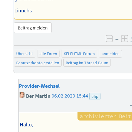
Linuchs
Beitrag melden
–
negati
po
Übersicht
alle Foren
SELFHTML-Forum
anmelden
Benutzerkonto erstellen
Beitrag im Thread-Baum
Provider-Wechsel
Der Martin
06.02.2020 15:44
php
Hallo,