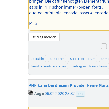
bringen. Die dafür benötigten Elementarfu
gabs in PHP schon immer (popen, fputs,
quoted_printable_encode, base64_encode..
MFG
Beitrag melden
n
Übersicht
alle Foren
SELFHTML-Forum
anme
Benutzerkonto erstellen
Beitrag im Thread-Baum
PHP kann bei diesem Provider keine Mail
Auge
06.02.2020 23:32
php