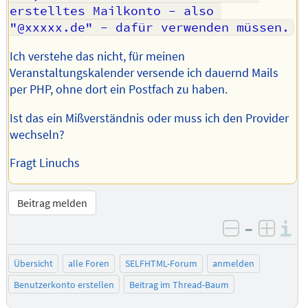
erstelltes Mailkonto - also 
"@xxxxx.de" - dafür verwenden müssen.
Ich verstehe das nicht, für meinen
Veranstaltungskalender versende ich dauernd Mails
per PHP, ohne dort ein Postfach zu haben.
Ist das ein Mißverständnis oder muss ich den Provider
wechseln?
Fragt Linuchs
Beitrag melden
–
I
negativ be
posit
Übersicht
alle Foren
SELFHTML-Forum
anmelden
Benutzerkonto erstellen
Beitrag im Thread-Baum