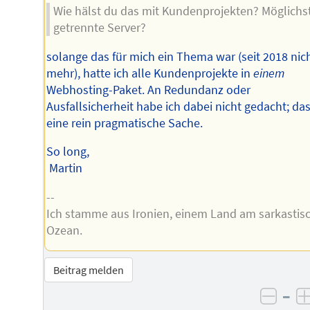
Wie hälst du das mit Kundenprojekten? Möglichs
getrennte Server?
solange das für mich ein Thema war (seit 2018 nic
mehr), hatte ich alle Kundenprojekte in
einem
Webhosting-Paket. An Redundanz oder
Ausfallsicherheit habe ich dabei nicht gedacht; da
eine rein pragmatische Sache.
So long,
Martin
--
Ich stamme aus Ironien, einem Land am sarkastis
Ozean.
Beitrag melden
–
negat