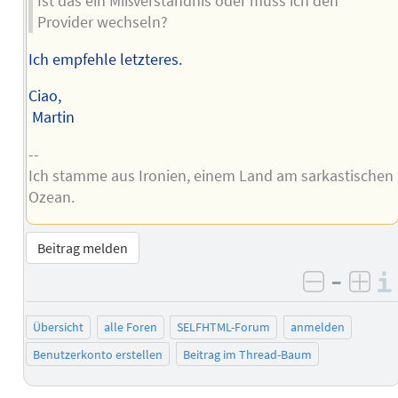
Ist das ein Mißverständnis oder muss ich den
Provider wechseln?
Ich empfehle letzteres.
Ciao,
Martin
--
Ich stamme aus Ironien, einem Land am sarkastischen
Ozean.
Beitrag melden
–
negativ 
posi
Übersicht
alle Foren
SELFHTML-Forum
anmelden
Benutzerkonto erstellen
Beitrag im Thread-Baum