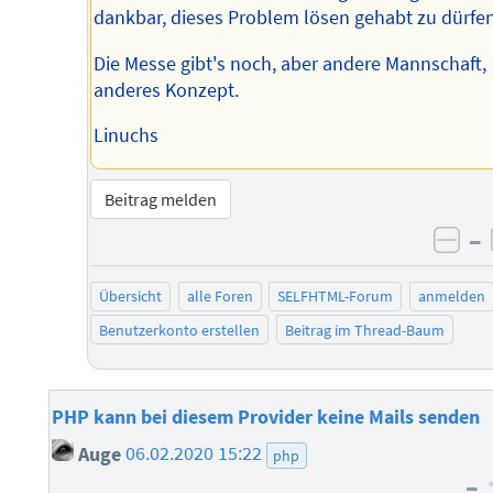
dankbar, dieses Problem lösen gehabt zu dürfen
Die Messe gibt's noch, aber andere Mannschaft,
anderes Konzept.
Linuchs
Beitrag melden
–
neg
Übersicht
alle Foren
SELFHTML-Forum
anmelden
Benutzerkonto erstellen
Beitrag im Thread-Baum
PHP kann bei diesem Provider keine Mails senden
Auge
06.02.2020 15:22
php
–