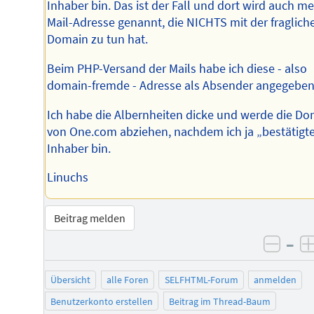
Inhaber bin. Das ist der Fall und dort wird auch m
Mail-Adresse genannt, die NICHTS mit der fraglich
Domain zu tun hat.
Beim PHP-Versand der Mails habe ich diese - also
domain-fremde - Adresse als Absender angegeben
Ich habe die Albernheiten dicke und werde die D
von One.com abziehen, nachdem ich ja „bestätigt
Inhaber bin.
Linuchs
Beitrag melden
–
negat
Übersicht
alle Foren
SELFHTML-Forum
anmelden
Benutzerkonto erstellen
Beitrag im Thread-Baum