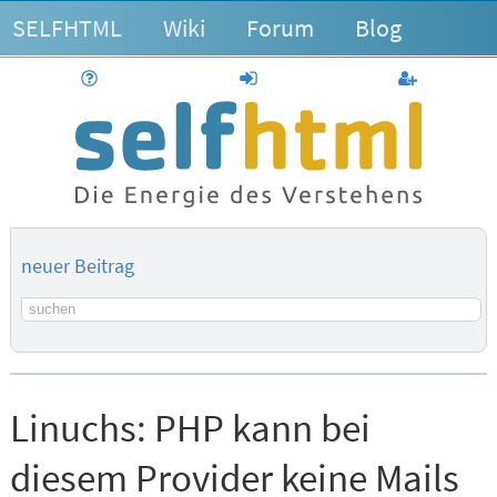
SELFHTML
Wiki
Forum
Blog
Hilfe
anmelden
Benutzerk
neuer Beitrag
Suchbegriff
Linuchs:
PHP kann bei
diesem Provider keine Mails