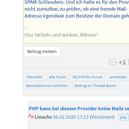
SPAM-Schleudern. Und ich halte es für den Prov
nicht zumutbar, zu prüfen, ob eine fremde Mail-
Adresse irgendwie zum Besitzer der Domain geh
--
Stur lächeln und winken, Männer!
Beitrag melden
+1
negat
Übersicht
alle Foren
SELFHTML-Forum
anmelden
Benutzerkonto erstellen
Beitrag im Thread-Baum
PHP kann bei diesem Provider keine Mails s
Linuchs
06.02.2020 17:13
(
Versionen
)
php