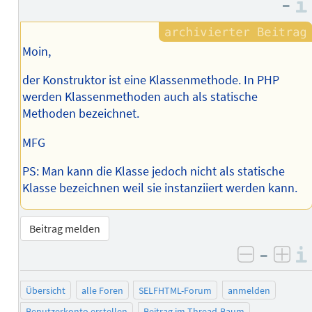
–
Autors
Moin,
der Konstruktor ist eine Klassenmethode. In PHP
werden Klassenmethoden auch als statische
Methoden bezeichnet.
MFG
PS: Man kann die Klasse jedoch nicht als statische
Klasse bezeichnen weil sie instanziiert werden kann.
Beitrag melden
–
negativ 
posi
Übersicht
alle Foren
SELFHTML-Forum
anmelden
Benutzerkonto erstellen
Beitrag im Thread-Baum