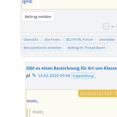
lgmb
Beitrag melden
–
neg
Übersicht
alle Foren
SELFHTML-Forum
anmelden
Benutzerkonto erstellen
Beitrag im Thread-Baum
Gibt es einen Bezeichnung für Art von Klasse
Homepage
pl
14.02.2020 09:48
fragestellung
des
Autors
moin,
moin,