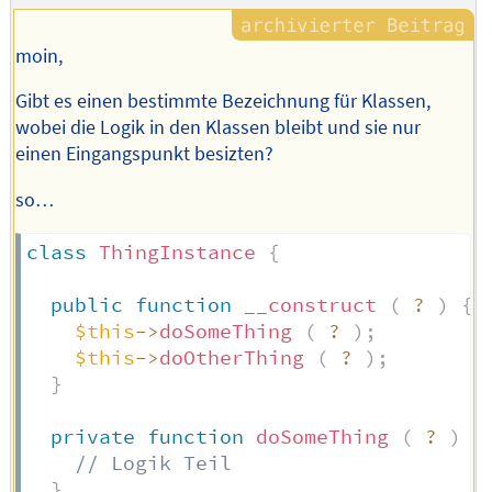
moin,
Gibt es einen bestimmte Bezeichnung für Klassen,
wobei die Logik in den Klassen bleibt und sie nur
einen Eingangspunkt besizten?
so…
class
ThingInstance
{
public
function
__construct
(
?
)
{
$this
->
doSomeThing
(
?
)
;
$this
->
doOtherThing
(
?
)
;
}
private
function
doSomeThing
(
?
)
:
// Logik Teil
}