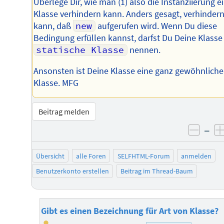
Überlege Dir, wie man (1) also die Instanziierung e
Klasse verhindern kann. Anders gesagt, verhinder
kann, daß
new
aufgerufen wird. Wenn Du diese
Bedingung erfüllen kannst, darfst Du Deine Klasse
statische Klasse
nennen.
Ansonsten ist Deine Klasse eine ganz gewöhnliche
Klasse. MFG
Beitrag melden
–
negat
Übersicht
alle Foren
SELFHTML-Forum
anmelden
Benutzerkonto erstellen
Beitrag im Thread-Baum
Gibt es einen Bezeichnung für Art von Klasse?