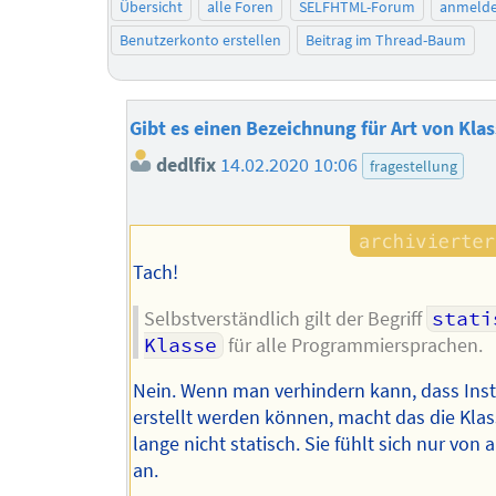
Übersicht
alle Foren
SELFHTML-Forum
anmeld
Benutzerkonto erstellen
Beitrag im Thread-Baum
Gibt es einen Bezeichnung für Art von Kla
dedlfix
14.02.2020 10:06
fragestellung
Tach!
Selbstverständlich gilt der Begriff
stati
Klasse
für alle Programmiersprachen.
Nein. Wenn man verhindern kann, dass Ins
erstellt werden können, macht das die Kla
lange nicht statisch. Sie fühlt sich nur von
an.