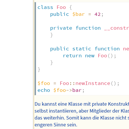
class
Foo
{
public
$bar
=
42
;
private
function
__const
}
public
static
function
n
return
new
Foo
(
)
;
}
}
$foo
=
Foo
::
newInstance
(
)
;
echo
$foo
->
bar
;
Du kannst eine Klasse mit private Konstrukt
selbst instantiieren, aber Mitglieder der Kl
das weiterhin. Somit kann die Klasse nicht 
engeren Sinne sein.