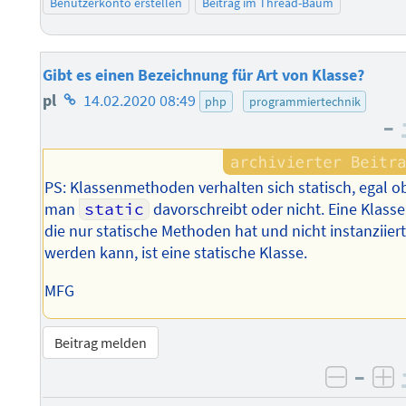
Benutzerkonto erstellen
Beitrag im Thread-Baum
Gibt es einen Bezeichnung für Art von Klasse?
Homepage
pl
14.02.2020 08:49
php
programmiertechnik
–
des
Autors
PS: Klassenmethoden verhalten sich statisch, egal o
man
static
davorschreibt oder nicht. Eine Klasse
die nur statische Methoden hat und nicht instanziier
werden kann, ist eine statische Klasse.
MFG
Beitrag melden
–
negati
po