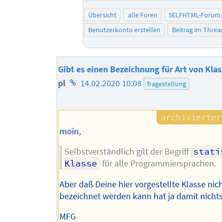
Übersicht
alle Foren
SELFHTML-Forum
Benutzerkonto erstellen
Beitrag im Thre
Gibt es einen Bezeichnung für Art von Kla
Homepage
pl
14.02.2020 10:08
fragestellung
des
Autors
moin,
Selbstverständlich gilt der Begriff
stati
Klasse
für alle Programmiersprachen.
Aber daß Deine hier vorgestellte Klasse nic
bezeichnet werden kann hat ja damit nichts
MFG