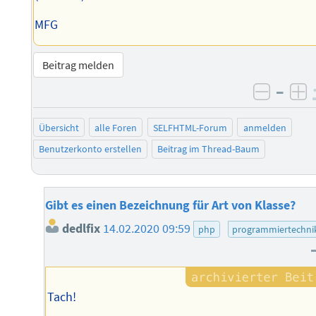
MFG
Beitrag melden
–
negati
po
Übersicht
alle Foren
SELFHTML-Forum
anmelden
Benutzerkonto erstellen
Beitrag im Thread-Baum
Gibt es einen Bezeichnung für Art von Klasse?
dedlfix
14.02.2020 09:59
php
programmiertechni
Tach!