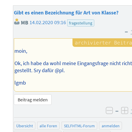
Gibt es einen Bezeichnung für Art von Klasse?
MB
14.02.2020 09:16
fragestellung
–
moin,
Ok, ich habe da wohl meine Eingangsfrage nicht richt
gestellt. Sry dafür @pl.
lgmb
Beitrag melden
–
negati
po
Übersicht
alle Foren
SELFHTML-Forum
anmelden