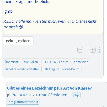
meine Frage unerheblich.
lgmb
P.S.:Ich hoffe man versteh mich, wenn nicht, ist es nicht
tragisch 😉
Beitrag melden
–
I
negativ be
posit
Übersicht
alle Foren
SELFHTML-Forum
anmelden
Benutzerkonto erstellen
Beitrag im Thread-Baum
Gibt es einen Bezeichnung für Art von Klasse?
Homepage
pl
14.02.2020 07:46
(
Versionen
)
php
des
programmiertechnik