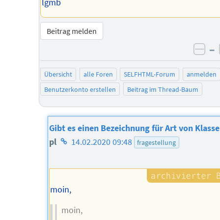
lgmb
Beitrag melden
–
neg
Übersicht
alle Foren
SELFHTML-Forum
anmelden
Benutzerkonto erstellen
Beitrag im Thread-Baum
Gibt es einen Bezeichnung für Art von Klasse
Homepage
pl
14.02.2020 09:48
fragestellung
des
Autors
moin,
moin,