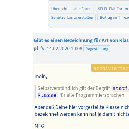
Übersicht
alle Foren
SELFHTML-Forum
Benutzerkonto erstellen
Beitrag im Thre
Gibt es einen Bezeichnung für Art von Kla
Homepage
pl
14.02.2020 10:08
fragestellung
des
Autors
moin,
Selbstverständlich gilt der Begriff
stati
Klasse
für alle Programmiersprachen.
Aber daß Deine hier vorgestellte Klasse nic
bezeichnet werden kann hat ja damit nichts
MFG