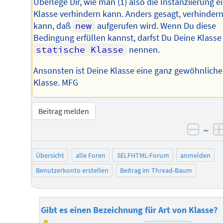
Überlege Dir, wie man (1) also die Instanziierung e
Klasse verhindern kann. Anders gesagt, verhinder
kann, daß
new
aufgerufen wird. Wenn Du diese
Bedingung erfüllen kannst, darfst Du Deine Klasse
statische Klasse
nennen.
Ansonsten ist Deine Klasse eine ganz gewöhnliche
Klasse. MFG
Beitrag melden
–
negat
Übersicht
alle Foren
SELFHTML-Forum
anmelden
Benutzerkonto erstellen
Beitrag im Thread-Baum
Gibt es einen Bezeichnung für Art von Klasse?