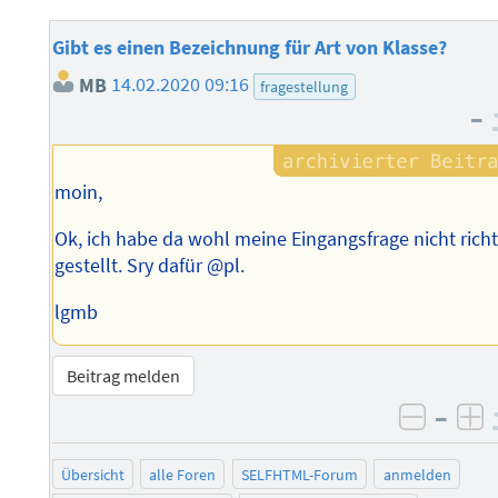
Gibt es einen Bezeichnung für Art von Klasse?
MB
14.02.2020 09:16
fragestellung
–
moin,
Ok, ich habe da wohl meine Eingangsfrage nicht richt
gestellt. Sry dafür @pl.
lgmb
Beitrag melden
–
negati
po
Übersicht
alle Foren
SELFHTML-Forum
anmelden