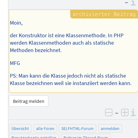
–
Autors
Moin,
der Konstruktor ist eine Klassenmethode. In PHP
werden Klassenmethoden auch als statische
Methoden bezeichnet.
MFG
PS: Man kann die Klasse jedoch nicht als statische
Klasse bezeichnen weil sie instanziiert werden kann.
Beitrag melden
–
negativ 
posi
Übersicht
alle Foren
SELFHTML-Forum
anmelden
Benutzerkonto erstellen
Beitrag im Thread-Baum