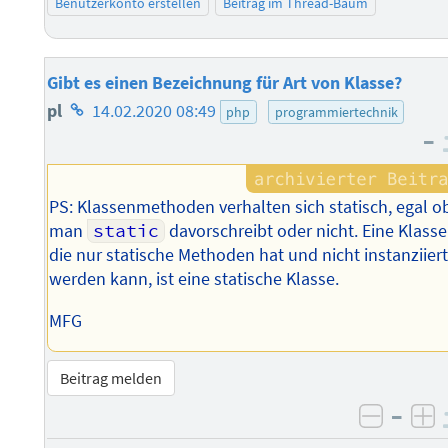
Benutzerkonto erstellen
Beitrag im Thread-Baum
Gibt es einen Bezeichnung für Art von Klasse?
Homepage
pl
14.02.2020 08:49
php
programmiertechnik
–
des
Autors
PS: Klassenmethoden verhalten sich statisch, egal o
man
static
davorschreibt oder nicht. Eine Klasse
die nur statische Methoden hat und nicht instanziier
werden kann, ist eine statische Klasse.
MFG
Beitrag melden
–
negati
po