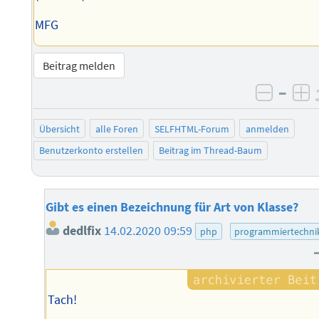
MFG
Beitrag melden
–
negati
po
Übersicht
alle Foren
SELFHTML-Forum
anmelden
Benutzerkonto erstellen
Beitrag im Thread-Baum
Gibt es einen Bezeichnung für Art von Klasse?
dedlfix
14.02.2020 09:59
php
programmiertechni
Tach!