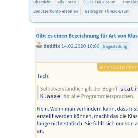
Übersicht
alle Foren
SELFHTML-Forum
anmeld
Benutzerkonto erstellen
Beitrag im Thread-Baum
Gibt es einen Bezeichnung für Art von Kla
dedlfix
14.02.2020 10:06
fragestellung
Tach!
Selbstverständlich gilt der Begriff
stati
Klasse
für alle Programmiersprachen.
Nein. Wenn man verhindern kann, dass Ins
erstellt werden können, macht das die Kla
lange nicht statisch. Sie fühlt sich nur von
an.