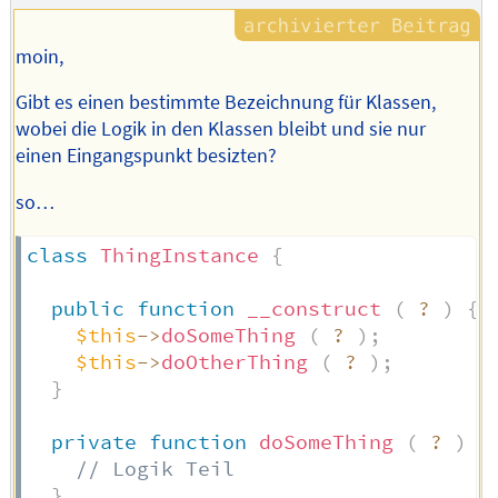
moin,
Gibt es einen bestimmte Bezeichnung für Klassen,
wobei die Logik in den Klassen bleibt und sie nur
einen Eingangspunkt besizten?
so…
class
ThingInstance
{
public
function
__construct
(
?
)
{
$this
->
doSomeThing
(
?
)
;
$this
->
doOtherThing
(
?
)
;
}
private
function
doSomeThing
(
?
)
:
// Logik Teil
}