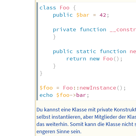
class
Foo
{
public
$bar
=
42
;
private
function
__const
}
public
static
function
n
return
new
Foo
(
)
;
}
}
$foo
=
Foo
::
newInstance
(
)
;
echo
$foo
->
bar
;
Du kannst eine Klasse mit private Konstrukt
selbst instantiieren, aber Mitglieder der Kl
das weiterhin. Somit kann die Klasse nicht 
engeren Sinne sein.