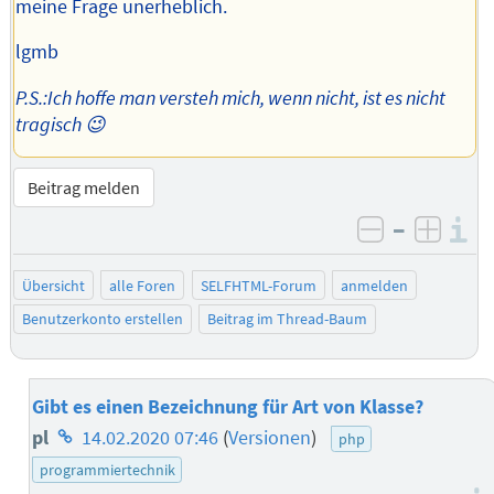
meine Frage unerheblich.
lgmb
P.S.:Ich hoffe man versteh mich, wenn nicht, ist es nicht
tragisch 😉
Beitrag melden
–
I
negativ be
posit
Übersicht
alle Foren
SELFHTML-Forum
anmelden
Benutzerkonto erstellen
Beitrag im Thread-Baum
Gibt es einen Bezeichnung für Art von Klasse?
Homepage
pl
14.02.2020 07:46
(
Versionen
)
php
des
programmiertechnik