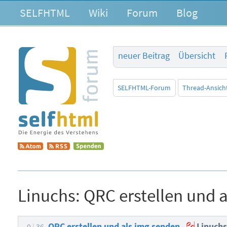
SELFHTML
Wiki
Forum
Blog
neuer Beitrag
Übersicht
SELFHTML-Forum
Thread-Ansich
Linuchs:
QRC erstellen und 
QRC erstellen und als img senden
Linuchs
0
36