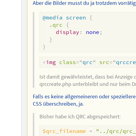
Aber die Bilder musst du ja trotzdem vorrätig
@media
 screen
{
.qrc
{
display
:
 none
;
}
}
<
img
class
=
"
qrc
"
src
=
"
qrccr
Ist damit gewährleistet, dass bei Anzeig
qrccreate.php unterbleibt und nur beim D
Falls es keine allgemeineren oder speziellere
CSS überschreiben, ja.
Bisher habe ich QRC abgespeichert:
$qrc_filename
=
"../qrc/qrc