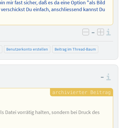
n mir fast sicher, daß es da eine Option "als Bild
t verschickst Du einfach, anschliessend kannst Du
–
Info
negativ bewer
positiv b
Benutzerkonto erstellen
Beitrag im Thread-Baum
–
Info
s Datei vorrätig halten, sondern bei Druck des