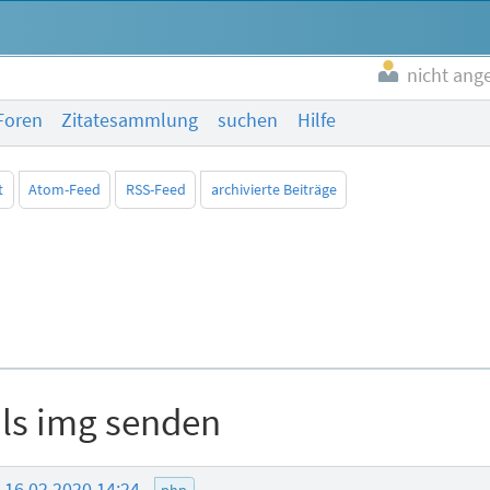
nicht ang
Foren
Zitatesammlung
suchen
Hilfe
t
Atom-Feed
RSS-Feed
archivierte Beiträge
als img senden
16.02.2020 14:24
php