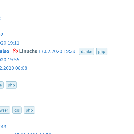
2
02
020 19:11
 also
Linuchs
17.02.2020 19:39
danke
php
020 19:55
2.2020 08:08
e
php
wser
css
php
:43