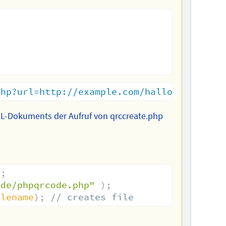
php?url=http://example.com/hallo.mp3
"
..
TML-Dokuments der Aufruf von qrccreate.php
"
;
ode/phpqrcode.php"
)
;
ilename
)
;
// creates file