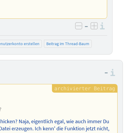
–
Informa
negativ bewerten
positiv bewe
nutzerkonto erstellen
Beitrag im Thread-Baum
–
Info
?
hicken? Naja, eigentlich egal, wie auch immer Du
tei erzeugen. Ich kenn' die Funktion jetzt nicht,