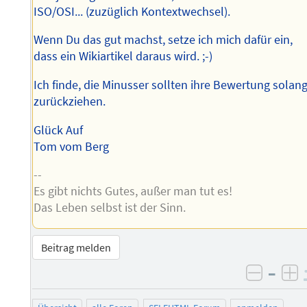
ISO/OSI... (zuzüglich Kontextwechsel).
Wenn Du das gut machst, setze ich mich dafür ein,
dass ein Wikiartikel daraus wird. ;-)
Ich finde, die Minusser sollten ihre Bewertung solan
zurückziehen.
Glück Auf
Tom vom Berg
--
Es gibt nichts Gutes, außer man tut es!
Das Leben selbst ist der Sinn.
Beitrag melden
–
negati
po