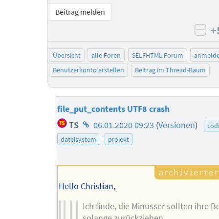
Beitrag melden
+
neg
Übersicht
alle Foren
SELFHTML-Forum
anmeld
Benutzerkonto erstellen
Beitrag im Thread-Baum
file_put_contents UTF8 crash
Homepage
TS
06.01.2020 09:23
(
Versionen
)
cod
des
dateisystem
projekt
Autors
Hello Christian,
Ich finde, die Minusser sollten ihre 
solange zurückziehen.