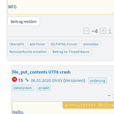
MFG
Beitrag melden
−4
negativ b
posi
Übersicht
alle Foren
SELFHTML-Forum
anmelden
Benutzerkonto erstellen
Beitrag im Thread-Baum
file_put_contents UTF8 crash
Homepage
TS
06.01.2020 09:03
(
Versionen
)
codierung
des
dateisystem
projekt
Autors
–
Hello,