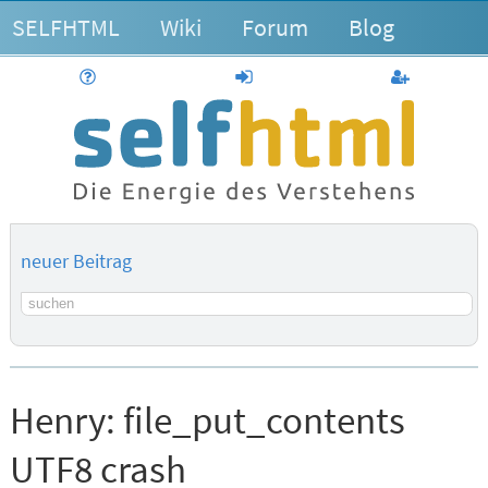
SELFHTML
Wiki
Forum
Blog
Hilfe
anmelden
Benutzerk
neuer Beitrag
Suchbegriff
Henry:
file_put_contents
UTF8 crash