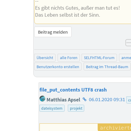
--
Es gibt nichts Gutes, außer man tut es!
Das Leben selbst ist der Sinn.
Beitrag melden
Übersicht
alle Foren
SELFHTML-Forum
anme
Benutzerkonto erstellen
Beitrag im Thread-Baum
file_put_contents UTF8 crash
Homepage
Matthias Apsel
06.01.2020 09:31
c
des
dateisystem
projekt
Autors