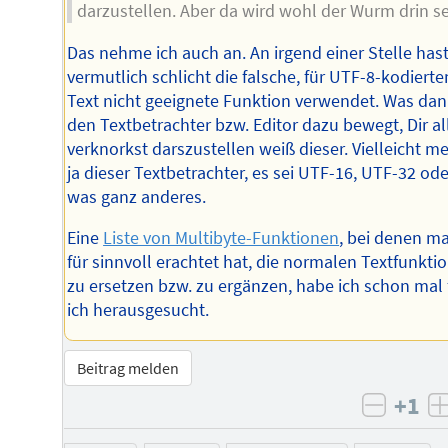
darzustellen. Aber da wird wohl der Wurm drin se
Das nehme ich auch an. An irgend einer Stelle has
vermutlich schlicht die falsche, für UTF-8-kodierte
Text nicht geeignete Funktion verwendet. Was da
den Textbetrachter bzw. Editor dazu bewegt, Dir al
verknorkst darszustellen weiß dieser. Vielleicht me
ja dieser Textbetrachter, es sei UTF-16, UTF-32 ode
was ganz anderes.
Eine
Liste von Multibyte-Funktionen
, bei denen m
für sinnvoll erachtet hat, die normalen Textfunkti
zu ersetzen bzw. zu ergänzen, habe ich schon mal 
ich herausgesucht.
Beitrag melden
+1
negati