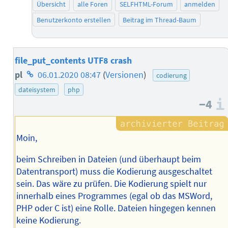
Übersicht
alle Foren
SELFHTML-Forum
anmelden
Benutzerkonto erstellen
Beitrag im Thread-Baum
file_put_contents UTF8 crash
Homepage
pl
06.01.2020 08:47
(
Versionen
)
codierung
des
dateisystem
php
−4
Autors
Moin,
beim Schreiben in Dateien (und überhaupt beim
Datentransport) muss die Kodierung ausgeschaltet
sein. Das wäre zu prüfen. Die Kodierung spielt nur
innerhalb eines Programmes (egal ob das MSWord,
PHP oder C ist) eine Rolle. Dateien hingegen kennen
keine Kodierung.