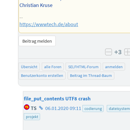
Christian Kruse
--
https://wwwtech.de/about
Beitrag melden
+3
negati
Übersicht
alle Foren
SELFHTML-Forum
anmelden
Benutzerkonto erstellen
Beitrag im Thread-Baum
file_put_contents UTF8 crash
Homepage
TS
06.01.2020 09:11
codierung
dateisystem
des
projekt
Autors