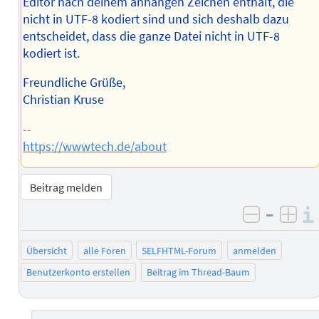
Editor nach deinem anhängen Zeichen enthält, die
nicht in UTF-8 kodiert sind und sich deshalb dazu
entscheidet, dass die ganze Datei nicht in UTF-8
kodiert ist.
Freundliche Grüße,
Christian Kruse
--
https://wwwtech.de/about
Beitrag melden
–
negativ 
posi
Übersicht
alle Foren
SELFHTML-Forum
anmelden
Benutzerkonto erstellen
Beitrag im Thread-Baum