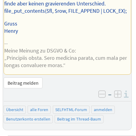
finde aber keinen gravierenden Unterschied.
file_put_contents($fl, $row, FILE_APPEND | LOCK_EX);
Gruss
Henry
--
Meine Meinung zu DSGVO & Co:
„Principiis obsta. Sero medicina parata, cum mala per
longas convaluere moras.“
Beitrag melden
–
I
negativ be
posit
Übersicht
alle Foren
SELFHTML-Forum
anmelden
Benutzerkonto erstellen
Beitrag im Thread-Baum