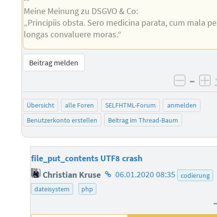
Meine Meinung zu DSGVO & Co:
„Principiis obsta. Sero medicina parata, cum mala pe
longas convaluere moras.“
Beitrag melden
–
negati
po
Übersicht
alle Foren
SELFHTML-Forum
anmelden
Benutzerkonto erstellen
Beitrag im Thread-Baum
file_put_contents UTF8 crash
Homepage
Christian Kruse
06.01.2020 08:35
codierung
des
dateisystem
php
Autors