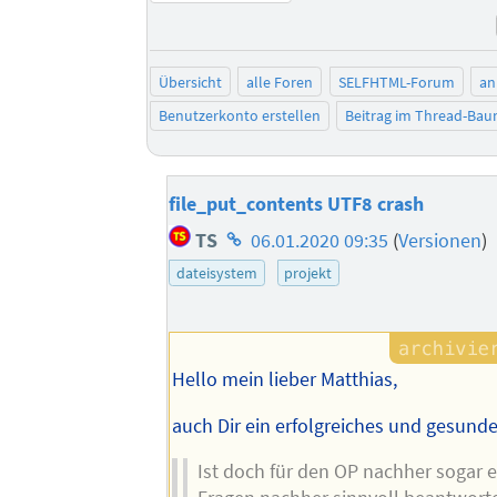
Übersicht
alle Foren
SELFHTML-Forum
an
Benutzerkonto erstellen
Beitrag im Thread-Ba
file_put_contents UTF8 crash
Homepage
TS
06.01.2020 09:35
(
Versionen
)
des
dateisystem
projekt
Autors
Hello mein lieber Matthias,
auch Dir ein erfolgreiches und gesund
Ist doch für den OP nachher sogar e