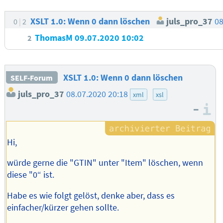
XSLT 1.0: Wenn 0 dann löschen
juls_pro_37
08
0
2
ThomasM
09.07.2020 10:02
2
XSLT 1.0: Wenn 0 dann löschen
SELF-Forum
juls_pro_37
08.07.2020 20:18
xml
xsl
–
I
Hi,
würde gerne die "GTIN" unter "Item" löschen, wenn
diese "0“ ist.
Habe es wie folgt gelöst, denke aber, dass es
einfacher/kürzer gehen sollte.