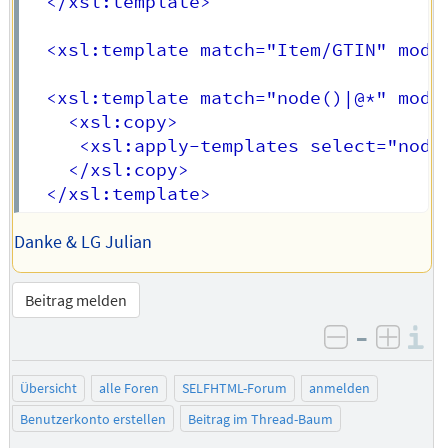
  </xsl:template>

  <xsl:template match="Item/GTIN" mode=
  <xsl:template match="node()|@*" mode=
    <xsl:copy>

     <xsl:apply-templates select="node(
    </xsl:copy>

Danke & LG Julian
Beitrag melden
–
I
negativ be
posit
Übersicht
alle Foren
SELFHTML-Forum
anmelden
Benutzerkonto erstellen
Beitrag im Thread-Baum