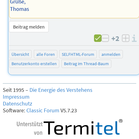
Grüße,
Thomas
Beitrag melden
+2
negativ b
posi
Übersicht
alle Foren
SELFHTML-Forum
anmelden
Benutzerkonto erstellen
Beitrag im Thread-Baum
Seit 1995 –
Die Energie des Verstehens
Impressum
Datenschutz
Software:
Classic Forum
V5.7.23