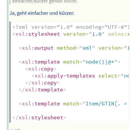
einfacher/kürzer gehen sollte.
Ja, geht einfacher und kürzer:
<?xml version="1.0" encoding="UTF-8"
<
xsl:
stylesheet
version
=
"
1.0
"
xmlns:
<
xsl:
output
method
=
"
xml
"
version
=
"
<
xsl:
template
match
=
"
node()|@*
"
>
<
xsl:
copy
>
<
xsl:
apply-templates
select
=
"
n
</
xsl:
copy
>
</
xsl:
template
>
<
xsl:
template
match
=
"
Item/GTIN[. =
</
xsl:
stylesheet
>