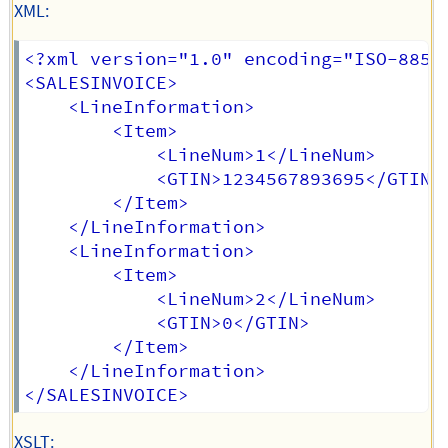
XML:
<?xml version="1.0" encoding="ISO-8859-
<SALESINVOICE>

	<LineInformation>

		<Item>

			<LineNum>1</LineNum>

			<GTIN>1234567893695</GTIN>

		</Item>

	</LineInformation>

	<LineInformation>

		<Item>

			<LineNum>2</LineNum>

			<GTIN>0</GTIN>

		</Item>

	</LineInformation>

XSLT: