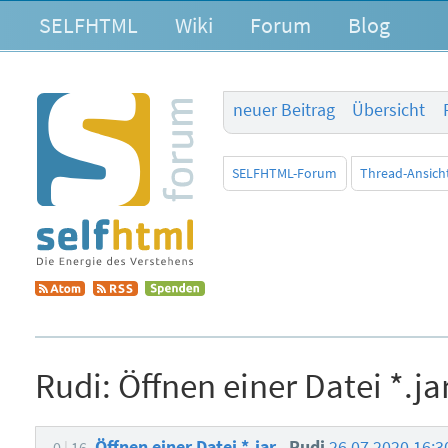
SELFHTML
Wiki
Forum
Blog
neuer Beitrag
Übersicht
SELFHTML-Forum
Thread-Ansich
Rudi:
Öffnen einer Datei *.ja
Öffnen einer Datei *.jar
Rudi
26.07.2020 16:
0
16