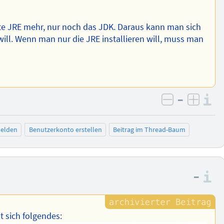
erte JRE mehr, nur noch das JDK. Daraus kann man sich
ll. Wenn man nur die JRE installieren will, muss man
–
I
negativ be
posit
elden
Benutzerkonto erstellen
Beitrag im Thread-Baum
–
I
t sich folgendes: