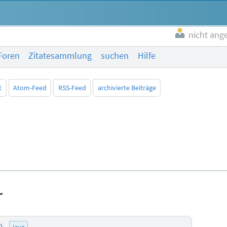
nicht ang
Foren
Zitatesammlung
suchen
Hilfe
t
Atom-Feed
RSS-Feed
archivierte Beiträge
r
30
java