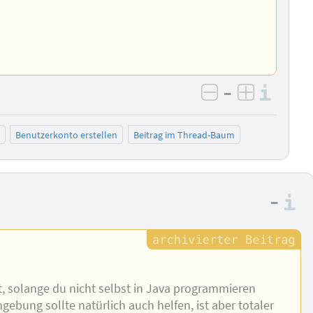
–
Info
negativ bewer
positiv b
Benutzerkonto erstellen
Beitrag im Thread-Baum
–
I
, solange du nicht selbst in Java programmieren
ebung sollte natürlich auch helfen, ist aber totaler