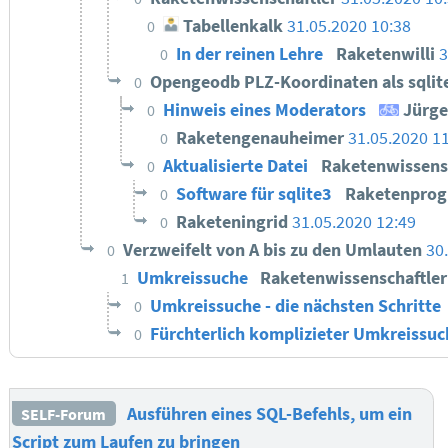
Tabellenkalk
31.05.2020 10:38
0
In der reinen Lehre
Raketenwilli
3
0
Opengeodb PLZ-Koordinaten als sqlit
0
Hinweis eines Moderators
Jürg
0
Raketengenauheimer
31.05.2020 1
0
Aktualisierte Datei
Raketenwissens
0
Software für sqlite3
Raketenpro
0
Raketeningrid
31.05.2020 12:49
0
Verzweifelt von A bis zu den Umlauten
30
0
Umkreissuche
Raketenwissenschaftle
1
Umkreissuche - die nächsten Schritte
0
Fürchterlich komplizieter Umkreissu
0
Ausführen eines SQL-Befehls, um ein
SELF-Forum
Script zum Laufen zu bringen