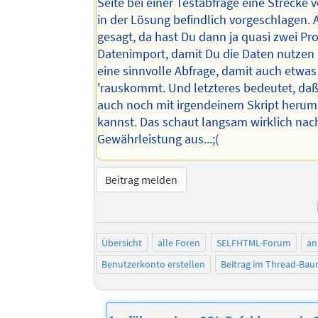
Seite bei einer Testabfrage eine Strecke 
in der Lösung befindlich vorgeschlagen. 
gesagt, da hast Du dann ja quasi zwei P
Datenimport, damit Du die Daten nutzen
eine sinnvolle Abfrage, damit auch etwa
'rauskommt. Und letzteres bedeutet, daß
auch noch mit irgendeinem Skript heru
kannst. Das schaut langsam wirklich na
Gewährleistung aus...;(
Beitrag melden
Übersicht
alle Foren
SELFHTML-Forum
an
Benutzerkonto erstellen
Beitrag im Thread-Ba