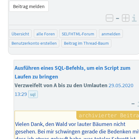
Beitrag melden
–
negativ 
posi
Übersicht
alle Foren
SELFHTML-Forum
anmelden
Benutzerkonto erstellen
Beitrag im Thread-Baum
Ausführen eines SQL-Befehls, um ein Script zum
Laufen zu bringen
Verzweifelt von A bis zu den Umlauten
29.05.2020
13:29
sql
–
Vielen Dank, den Wald vor lauter Bäumen nicht
gesehen. Bei mir schwingen gerade die Bedenken mi
dass ich etwas gekauft habe, was totaler Schrott ist.