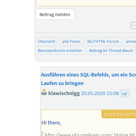
Beitrag melden
Übersicht
alle Foren
SELFHTML-Forum
anme
Benutzerkonto erstellen
Beitrag im Thread-Baum
Ausführen eines SQL-Befehls, um ein Sc
Laufen zu bringen
klawischnigg
29.05.2020 15:08
sql
Hi there,
http://www.plz-umkreis.com/ Stolze 99 