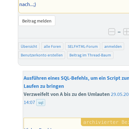
nach...;)
Beitrag melden
–
negat
Übersicht
alle Foren
SELFHTML-Forum
anmelden
Benutzerkonto erstellen
Beitrag im Thread-Baum
Ausführen eines SQL-Befehls, um ein Script zu
Laufen zu bringen
Verzweifelt von A bis zu den Umlauten
29.05.2
14:07
sql