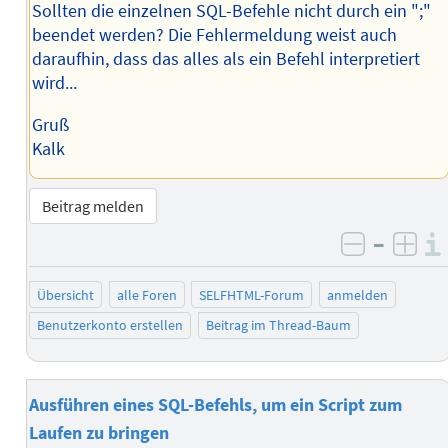
Sollten die einzelnen SQL-Befehle nicht durch ein ";"
beendet werden? Die Fehlermeldung weist auch
daraufhin, dass das alles als ein Befehl interpretiert
wird...
Gruß
Kalk
Beitrag melden
–
negativ 
posi
Übersicht
alle Foren
SELFHTML-Forum
anmelden
Benutzerkonto erstellen
Beitrag im Thread-Baum
Ausführen eines SQL-Befehls, um ein Script zum
Laufen zu bringen