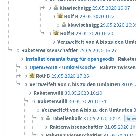
klawischnigg
29.05.2020 16:07
0
Rolf B
29.05.2020 16:21
0
klawischnigg
29.05.2020 16:3
0
Rolf B
29.05.2020 16:20
0
Verzweifelt von A bis zu den Um
0
Raketenwissenschaftler
29.05.2020 16:27
0
Installationsanleitung für opengeodb
Rakete
0
OpenGeoDB - Umkreissuche
Raketenwissen
0
Rolf B
29.05.2020 17:26
0
Verzweifelt von A bis zu den Umlauten
30.05.
0
Raketenwilli
30.05.2020 10:10
0
Raketenwilli
30.05.2020 10:34
0
Verzweifelt von A bis zu den Umlauten
3
0
Tabellenkalk
31.05.2020 10:14
0
brow
Raktenwissenschaftler
31.05.2020 10
0
Raketenwissenschaftler
31.05.2020 10
0