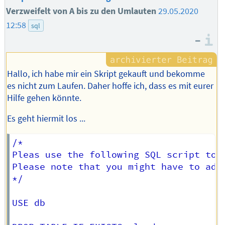
Verzweifelt von A bis zu den Umlauten
29.05.2020
12:58
sql
–
I
Hallo, ich habe mir ein Skript gekauft und bekomme
es nicht zum Laufen. Daher hoffe ich, dass es mit eurer
Hilfe gehen könnte.
Es geht hiermit los ...
/*

Pleas use the following SQL script to i
Please note that you might have to adj
*/

USE db
