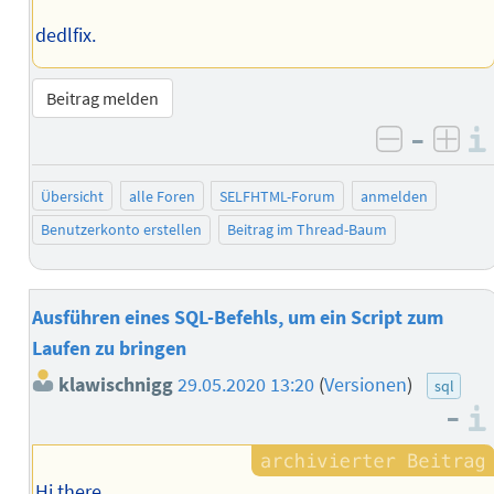
dedlfix.
Beitrag melden
–
negativ 
posi
Übersicht
alle Foren
SELFHTML-Forum
anmelden
Benutzerkonto erstellen
Beitrag im Thread-Baum
Ausführen eines SQL-Befehls, um ein Script zum
Laufen zu bringen
klawischnigg
29.05.2020 13:20
(
Versionen
)
sql
–
Hi there,