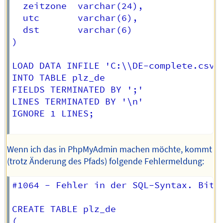
  zeitzone	varchar(24),

  utc		varchar(6),

  dst		varchar(6)  

)

LOAD DATA INFILE 'C:\\DE-complete.csv'

INTO TABLE plz_de

FIELDS TERMINATED BY ';'

LINES TERMINATED BY '\n'

IGNORE 1 LINES;

Wenn ich das in PhpMyAdmin machen möchte, kommt
(trotz Änderung des Pfads) folgende Fehlermeldung:
#1064 - Fehler in der SQL-Syntax. Bitt
CREATE TABLE plz_de

(
