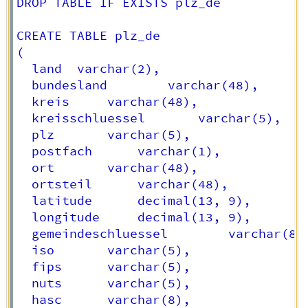
DROP TABLE IF EXISTS plz_de

CREATE TABLE plz_de

(

  land	varchar(2),

  bundesland		varchar(48),

  kreis		varchar(48),

  kreisschluessel		varchar(5),

  plz		varchar(5),

  postfach		varchar(1),

  ort		varchar(48),

  ortsteil		varchar(48),

  latitude	    decimal(13, 9),

  longitude		decimal(13, 9),

  gemeindeschluessel		varchar(8),  

  iso		varchar(5),

  fips		varchar(5),

  nuts		varchar(5),

  hasc		varchar(8),
