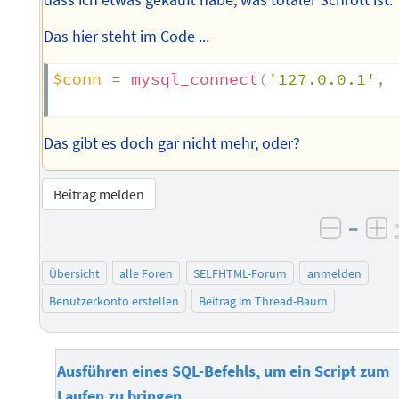
Das hier steht im Code ...
$conn
=
mysql_connect
(
'127.0.0.1'
,
Das gibt es doch gar nicht mehr, oder?
Beitrag melden
–
negati
po
Übersicht
alle Foren
SELFHTML-Forum
anmelden
Benutzerkonto erstellen
Beitrag im Thread-Baum
Ausführen eines SQL-Befehls, um ein Script zum
Laufen zu bringen