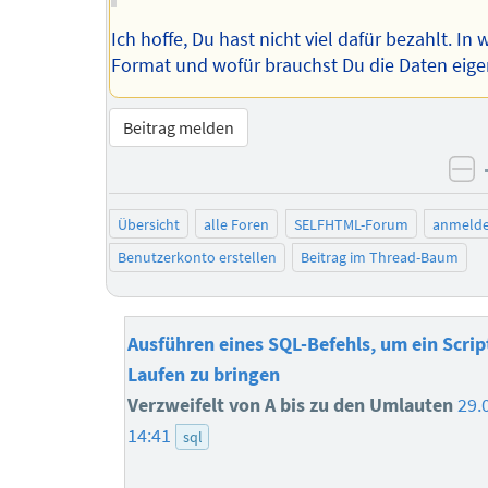
Ich hoffe, Du hast nicht viel dafür bezahlt. I
Format und wofür brauchst Du die Daten eige
Beitrag melden
ne
Übersicht
alle Foren
SELFHTML-Forum
anmeld
Benutzerkonto erstellen
Beitrag im Thread-Baum
Ausführen eines SQL-Befehls, um ein Scri
Laufen zu bringen
Verzweifelt von A bis zu den Umlauten
29.
14:41
sql