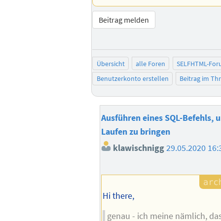
Beitrag melden
Übersicht
alle Foren
SELFHTML-For
Benutzerkonto erstellen
Beitrag im T
Ausführen eines SQL-Befehls, 
Laufen zu bringen
klawischnigg
29.05.2020 16:
Hi there,
genau - ich meine nämlich, das