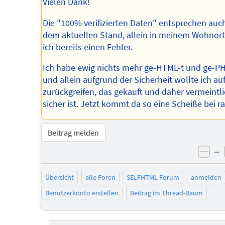
Vielen Dank!
Die "100% verifizierten Daten" entsprechen auch
dem aktuellen Stand, allein in meinem Wohnort
ich bereits einen Fehler.
Ich habe ewig nichts mehr ge-HTML-t und ge-PH
und allein aufgrund der Sicherheit wollte ich au
zurückgreifen, das gekauft und daher vermeintl
sicher ist. Jetzt kommt da so eine Scheiße bei ra
Beitrag melden
–
neg
Übersicht
alle Foren
SELFHTML-Forum
anmelden
Benutzerkonto erstellen
Beitrag im Thread-Baum