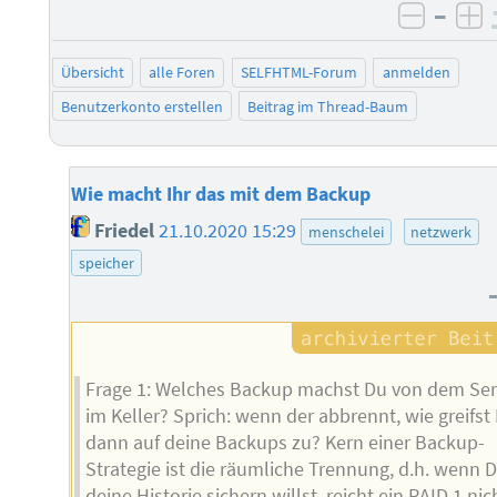
–
negati
po
Übersicht
alle Foren
SELFHTML-Forum
anmelden
Benutzerkonto erstellen
Beitrag im Thread-Baum
Wie macht Ihr das mit dem Backup
Friedel
21.10.2020 15:29
menschelei
netzwerk
speicher
Frage 1: Welches Backup machst Du von dem Ser
im Keller? Sprich: wenn der abbrennt, wie greifst
dann auf deine Backups zu? Kern einer Backup-
Strategie ist die räumliche Trennung, d.h. wenn 
deine Historie sichern willst, reicht ein RAID 1 nic