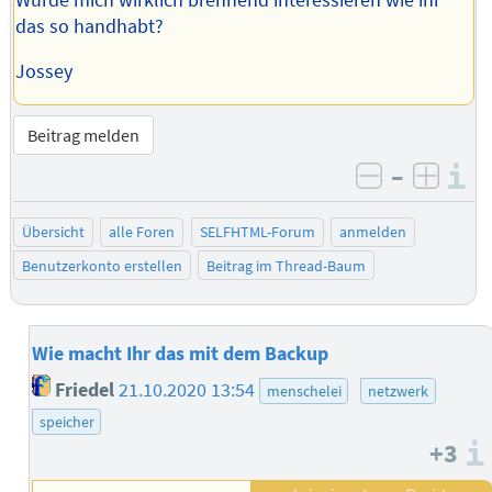
das so handhabt?
Jossey
Beitrag melden
–
I
negativ be
posit
Übersicht
alle Foren
SELFHTML-Forum
anmelden
Benutzerkonto erstellen
Beitrag im Thread-Baum
Wie macht Ihr das mit dem Backup
Friedel
21.10.2020 13:54
menschelei
netzwerk
speicher
+3