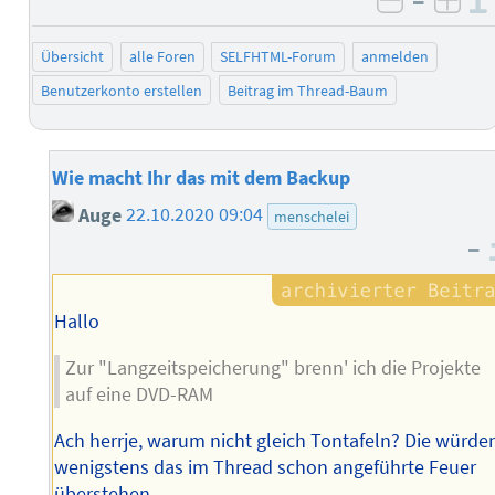
–
negativ 
posi
Übersicht
alle Foren
SELFHTML-Forum
anmelden
Benutzerkonto erstellen
Beitrag im Thread-Baum
Wie macht Ihr das mit dem Backup
Auge
22.10.2020 09:04
menschelei
–
Hallo
Zur "Langzeitspeicherung" brenn' ich die Projekte
auf eine DVD-RAM
Ach herrje, warum nicht gleich Tontafeln? Die würde
wenigstens das im Thread schon angeführte Feuer
überstehen.