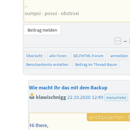
--
sumpsi - posui - obstruxi
Beitrag melden
–
neg
Übersicht
alle Foren
SELFHTML-Forum
anmelden
Benutzerkonto erstellen
Beitrag im Thread-Baum
Wie macht Ihr das mit dem Backup
klawischnigg
22.10.2020 12:49
menschelei
Hi there,