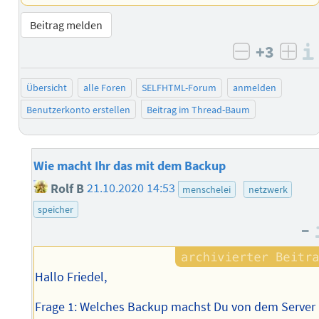
Beitrag melden
+3
negativ b
posi
Übersicht
alle Foren
SELFHTML-Forum
anmelden
Benutzerkonto erstellen
Beitrag im Thread-Baum
Wie macht Ihr das mit dem Backup
Rolf B
21.10.2020 14:53
menschelei
netzwerk
speicher
–
Hallo Friedel,
Frage 1: Welches Backup machst Du von dem Server