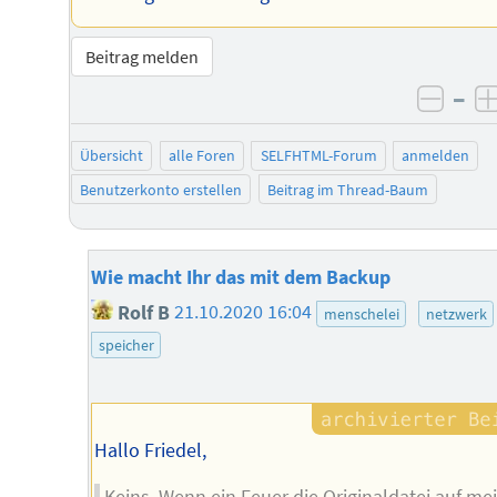
Beitrag melden
–
negat
Übersicht
alle Foren
SELFHTML-Forum
anmelden
Benutzerkonto erstellen
Beitrag im Thread-Baum
Wie macht Ihr das mit dem Backup
Rolf B
21.10.2020 16:04
menschelei
netzwerk
speicher
Hallo Friedel,
Keins. Wenn ein Feuer die Originaldatei auf m