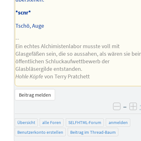
*scnr*
Tschö, Auge
--
Ein echtes Alchimistenlabor musste voll mit
Glasgefäßen sein, die so aussahen, als wären sie be
öffentlichen Schluckaufwettbewerb der
Glasbläsergilde entstanden.
Hohle Köpfe
von Terry Pratchett
Beitrag melden
–
negati
po
Übersicht
alle Foren
SELFHTML-Forum
anmelden
Benutzerkonto erstellen
Beitrag im Thread-Baum